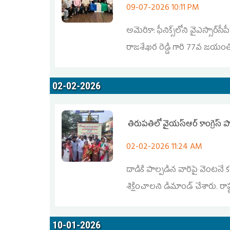
09-07-2026 10:11 PM
అమెరికా: ఫీనిక్స్‌లోని వైఎస్సార్‌
రాజశేఖర రెడ్డి గారి 77వ జయ
02-02-2026
తిరుపతిలో వైయ‌స్ఆర్ కాంగ్రెస్ ప
02-02-2026 11:24 AM
దాడికి పాల్పడిన వారిపై వెంటనే 
శిక్షించాలని డిమాండ్ చేశారు. రాష
లేకుండా పోయిందని...
10-01-2026