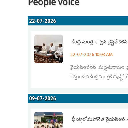
People voice
22-07-2026
కేంద్ర మంత్రి అశ్విని వైష్ణవ్‌ క
22-07-2026 10:03 AM
వైయ‌స్ఆర్‌సీపీ మద్దతుదారుల ఖా
చేస్తుందని కేంద్రమంత్రికి దృష్టికి
09-07-2026
ఫీనిక్స్‌లో మహానేత వైయ‌స్ఆర