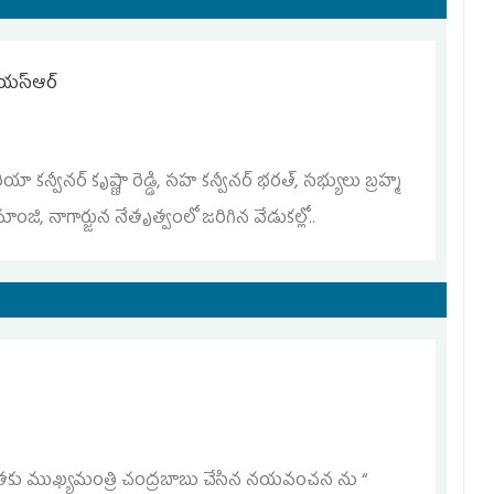
ైయ‌స్ఆర్‌
రియా కన్వీనర్ కృష్ణా రెడ్డి, సహ కన్వీనర్ భరత్, సభ్యులు బ్రహ్మ
డి, రామాంజి, నాగార్జున నేతృత్వంలో జ‌రిగిన వేడుక‌ల్లో..
 యువతకు ముఖ్యమంత్రి చంద్రబాబు చేసిన నయవంచన ను “