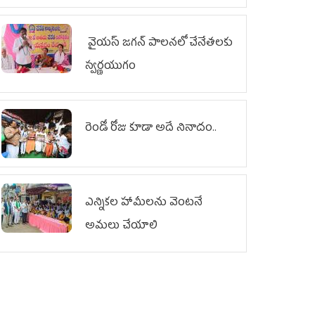
వైయ‌స్ జగన్ పాలనలో చేనేతలకు
స్వర్ణయుగం
రెండో రోజు కూడా అదే నినాదం..
ఎన్నికల హామీలను వెంటనే
అమలు చేయాలి