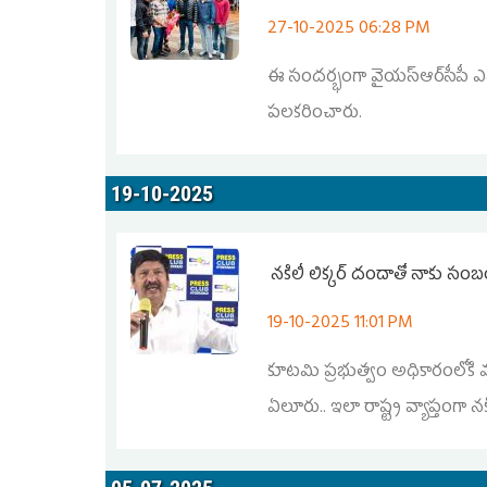
27-10-2025 06:28 PM
ఈ సంద‌ర్భంగా వైయ‌స్ఆర్‌సీపీ ఎ
ప‌ల‌క‌రించారు.
19-10-2025
న‌కిలీ లిక్క‌ర్ దందాతో నాకు స
19-10-2025 11:01 PM
కూట‌మి ప్రభుత్వం అధికారంలోకి వ‌చ
ఏలూరు.. ఇలా రాష్ట్ర వ్యాప్తంగా న‌కి
రూములు,...