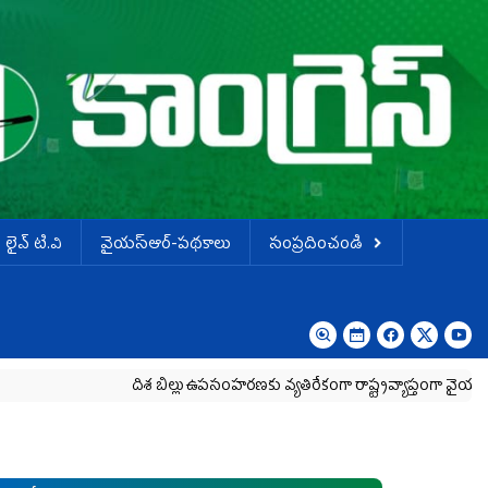
లైవ్ టి.వి
వైయస్ఆర్-పథకాలు
సంప్రదించండి
దిశ బిల్లు ఉపసంహరణకు వ్యతిరేకంగా రాష్ట్రవ్యాప్తంగా వైయ‌స్ఆర్‌సీ