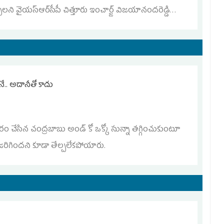
పాలని వైయ‌స్ఆర్‌సీపీ చిత్తూరు ఇంచార్జ్ విజయానందరెడ్డి
ోనే.. అదానీతో కాదు
చారం చేసిన చంద్రబాబు అండ్‌ కో ఒక్కో సున్నా తగ్గించుకుంటూ
రిగిందని కూడా తేల్చలేకపోయారు.