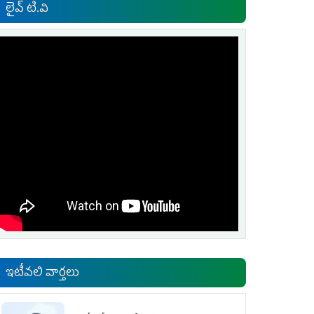
లైవ్ టి.వి
ఇటీవలి వార్తలు