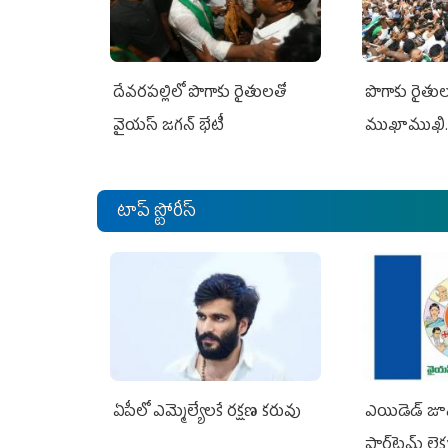
దేవరపల్లిలో పొగాకు రైతులతో
పొగాకు రైతుల‌
వైయస్ జగన్ భేటీ
ముఖాముఖి.
టాప్ స్టోరీస్
ఏపీలో ఎమ్మెల్యేల‌కే ర‌క్ష‌ణ క‌రువు
ఎయిడెడ్‌ జూ
పార్ట్‌టైమ్‌ లె