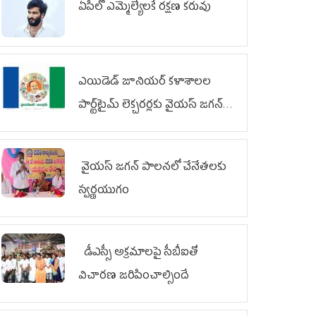
ఏపీలో ఎమ్మెల్యేల‌కే ర‌క్ష‌ణ క‌రువు
ఎయిడెడ్‌ జూనియర్‌ కళాశాలల
పార్ట్‌టైమ్‌ లెక్చరర్లకు వైయ‌స్ జగన్
భరోసా
వైయ‌స్ జగన్ పాలనలో చేనేతలకు
స్వర్ణయుగం
డీఎస్సీ అక్రమాలపై సీబీఐతో
విచారణ జరిపించాల్సిందే