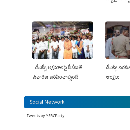
జగన్ భరోసా
డీఎస్సీ అక్రమాలపై సీబీఐతో
డీఎస్సీ నిర
విచారణ జరిపించాల్సిందే
ఆంక్షలు
Social Network
Tweets by YSRCParty