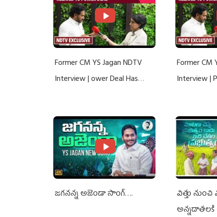
Former CM YS Jagan NDTV
Former CM 
Interview | ower Deal Has
Interview |
Nothing To Do With Adani: YS
Nothing To 
Jagan Rejects US Charges
Jagan Rejec
జగనన్న అజెండా సాంగ్….
విత్తు నుంచి
అన్నదాతలకి 