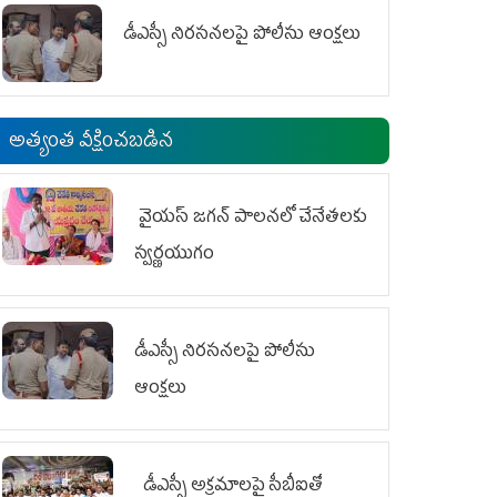
డీఎస్సీ నిరసనలపై పోలీసు ఆంక్షలు
అత్యంత వీక్షించబడిన
వైయ‌స్ జగన్ పాలనలో చేనేతలకు
స్వర్ణయుగం
డీఎస్సీ నిరసనలపై పోలీసు
ఆంక్షలు
డీఎస్సీ అక్రమాలపై సీబీఐతో