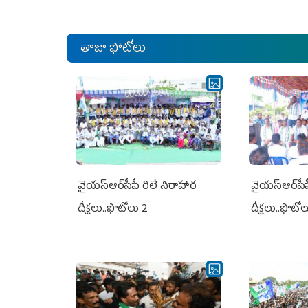
తాజా ఫోటోలు
వైయ‌స్ఆర్‌సీపీ రిలే నిరాహార
వైయ‌స్ఆర్‌సీ
దీక్షలు..ఫొటోలు 2
దీక్షలు..ఫొటో