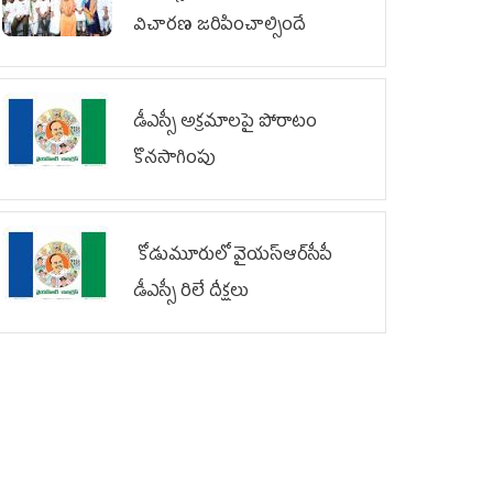
విచారణ జరిపించాల్సిందే
డీఎస్సీ అక్రమాలపై పోరాటం
కొనసాగింపు
కోడుమూరులో వైయ‌స్ఆర్‌సీపీ
డీఎస్సీ రిలే దీక్షలు