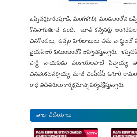
ఒప్పిచర్ల(కారంపూడి, మంగ‌ళ‌గిరి): మండలంలోని ఒప్ప
కొన‌సాగుతూనే ఉంది. బూత్‌ కన్వీనర్లు అంగిరేకుల మల్
చినకొండలు, ఉన్నం హరిబాబులు తమ వార్డులలో పర్
వైయ‌స్ఆర్ కుటుంబంలోకి ఆహ్వానిస్తున్నారు. ఇప్పటికే 
పార్టీ నాయకుడు వంకాయలపాటి పిచ్చెయ్య తెల
చినవెంకటనర్సయ్య, మాజీ ఎంపీటీసీ ఓగూరి రామయ్య, జిల
రాధ తదితరులు కార్యక్రమాన్ని పర్యవేక్షిస్తున్నారు.
తాజా వీడియోలు