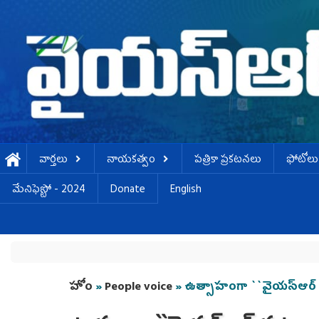
Skip to main content
వార్తలు
నాయకత్వం
పత్రికా ప్రకటనలు
ఫోటోలు
మేనిఫెస్టో - 2024
Donate
English
You are here
హోం
»
People voice
» ఉత్సాహంగా ``వైయ‌స్ఆర్