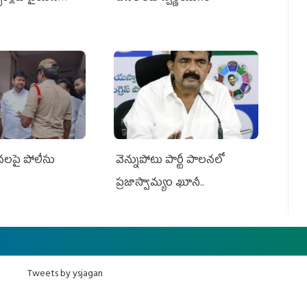
సనలపై పోలీసు
వెన్నుపోటు పార్టీ పాలనలో
ప్రజాస్వామ్యం ఖూనీ..
Tweets by ysjagan