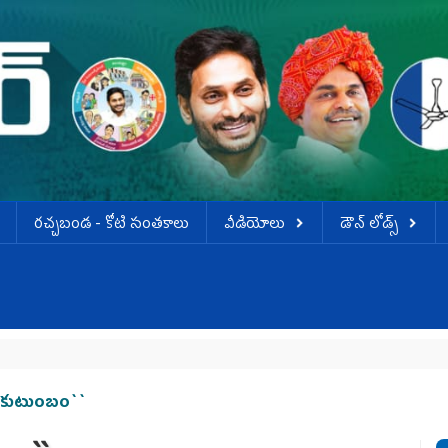
ర‌చ్చ‌బండ‌ - కోటి సంత‌కాలు
వీడియోలు
డౌన్ లోడ్స్
 కుటుంబం``