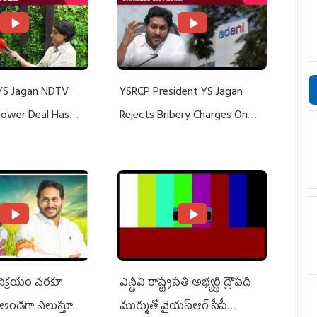
YS Jagan NDTV
YSRCP President YS Jagan
 Power Deal Has
Rejects Bribery Charges On
Do With Adani: YS
Adani, Threatens Defamation
ts US Charges
Suit Against Media Groups
 విక్రయం వరకూ
ఎన్డీఏ రాష్ట్ర‌ప‌తి అభ్య‌ర్థి ద్రౌప‌ది
అండగా నిలుస్తూ..
ముర్ముతో వైయ‌స్ఆర్ సీపీ