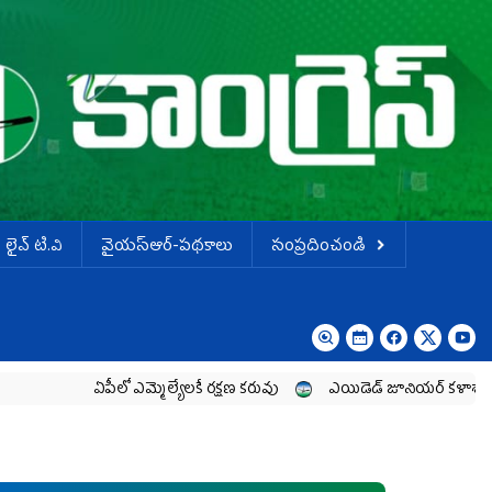
లైవ్ టి.వి
వైయస్ఆర్-పథకాలు
సంప్రదించండి
ఏపీలో ఎమ్మెల్యేల‌కే ర‌క్ష‌ణ క‌రువు
ఎయిడెడ్‌ జూనియర్‌ కళాశాలల పార్ట్‌టైమ్‌ 