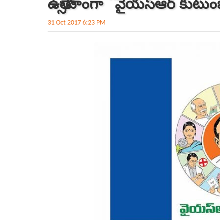
ఉత్సాహంగా ``వైయ‌స్ఆర్ కుటుం
31 Oct 2017 6:23 PM