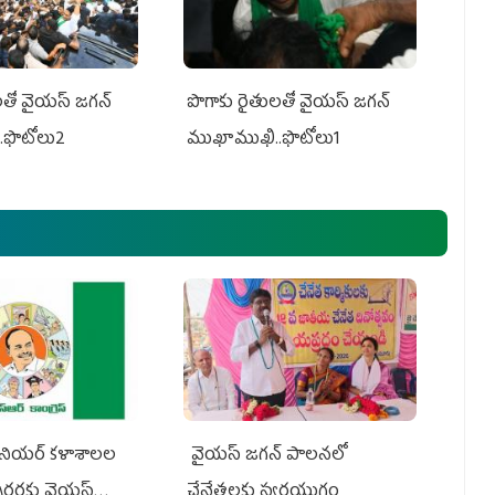
తో వైయ‌స్ జ‌గ‌న్
పొగాకు రైతుల‌తో వైయ‌స్ జ‌గ‌న్
.ఫొటోలు2
ముఖాముఖి..ఫొటోలు1
నియర్‌ కళాశాలల
వైయ‌స్ జగన్ పాలనలో
క్చరర్లకు వైయ‌స్
చేనేతలకు స్వర్ణయుగం