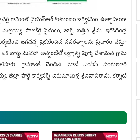
ిచర్ల గ్రామంలో వైయ‌స్ఆర్ కుటుంబం కార్య‌క్ర‌మం ఉత్సాహంగా
లయ్య, పాలకీర్తి సైదులు, జార్జి, బత్తిన శ్రీను, ఇరికెదిండ్ల
యటించి జగనన్న ప్రకటించిన నవరత్నాలను ప్రచారం చేస్తూ
ఒక వార్డు మినహా అన్నింటిలో లక్ష్యాన్ని పూర్తి చేశామని గ్రామ
ిపారు. గ్రామానికి చెందిన మాజీ ఎంపీపీ పంగులూరి
్లా పార్టీ కార్యదర్శి చిరుమామిళ్ల శ్రీనివాసరావు, కర్నాటి