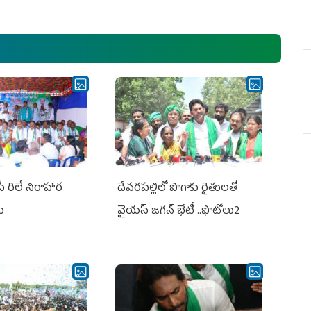
అధ్య‌క్షులు, సీఎం వైయ‌స్ జ‌గ‌న్,
ఎమ్మెల్యేలు, ఎంపీల స‌మావేశం
పీ రిలే నిరాహార
దేవరపల్లిలో పొగాకు రైతులతో
లు
వైయస్ జగన్ భేటీ ..ఫొటోలు2