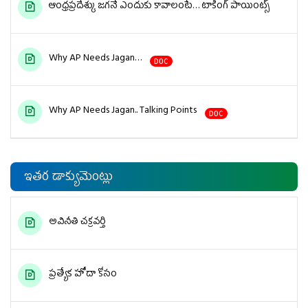
ఆంధ్రప్రదేశ్కు జగనే ఎందుకు కావాలంటే… టాకింగ్ పాయింట్స్
Why AP Needs Jagan…
DOC
Why AP Needs Jagan.. Talking Points
DOC
ఇతర డాక్యుమెంట్లు
అవినీతి చక్రవర్తి
ప్రత్యేక హోదా కోసం