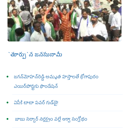
`తూర్పు`న జనసునామీ
జగన్‌మోహన్‌రెడ్డి అమృత హస్తాలతో భోగాపురం
ఎయిర్‌పోర్టుకు ఫౌండేషన్‌
ఏపీకి టాటా పవర్ గుడ్‌బై!
బాబు సర్కార్‌ నిర్లక్ష్యం వల్లే ఆక్వా సంక్షోభం