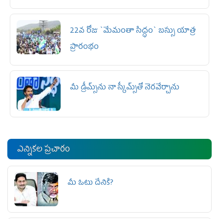
22వ రోజు `మేమంతా సిద్ధం` బ‌స్సు యాత్ర
ప్రారంభం
మీ డ్రీమ్స్‌ను నా స్కీమ్స్‌తో నెరవేర్చాను
ఎన్నికల ప్రచారం
మీ ఓటు దేనికి?