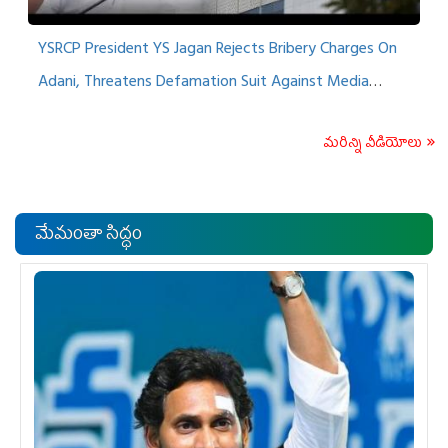
YSRCP President YS Jagan Rejects Bribery Charges On
Adani, Threatens Defamation Suit Against Media
Groups
మరిన్ని వీడియోలు
మేమంతా సిద్ధం