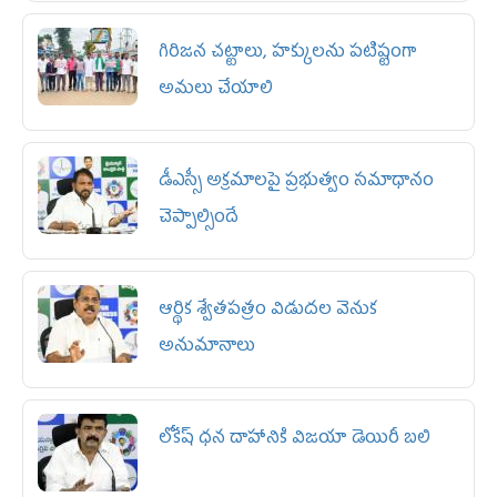
గిరిజన చట్టాలు, హక్కులను పటిష్టంగా
అమలు చేయాలి
డీఎస్సీ అక్రమాలపై ప్రభుత్వం సమాధానం
చెప్పాల్సిందే
ఆర్థిక శ్వేతపత్రం విడుదల వెనుక
అనుమానాలు
లోకేష్ ధ‌న దాహానికి విజ‌యా డెయిరీ బ‌లి