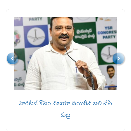
హెరిటేజ్ కోసం విజయా డెయిరీని బలి చేసే
కుట్ర‌