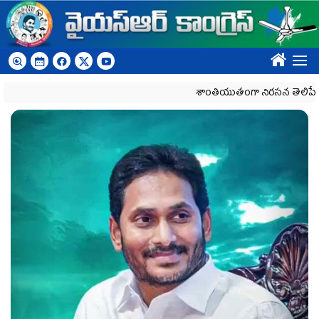
Skip to main content
????
శాంతియుతంగా నిరసన తెలిపే హక్కును
Previous
Next