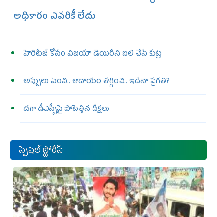
అధికారం ఎవరికీ లేదు
హెరిటేజ్ కోసం విజయా డెయిరీని బలి చేసే కుట్ర‌
అప్పులు పెంచి.. ఆదాయం తగ్గించి.. ఇదేనా ప్రగతి?
దగా డీఎస్సీపై పోటెత్తిన దీక్షలు
స్పెషల్ స్టోరీస్