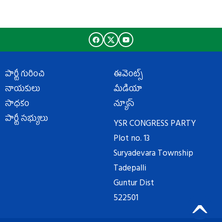
పార్టీ గురించి
ఈవెంట్స్
నాయకులు
మీడియా
సాధకం
న్యూస్
పార్టీ సభ్యులు
YSR CONGRESS PARTY
Plot no. 13
Suryadevara Township
Tadepalli
Guntur Dist
దగాపడిన యువతకు అండగా వైయ‌స్ఆర్‌సీపీ
522501
పోరుబాట