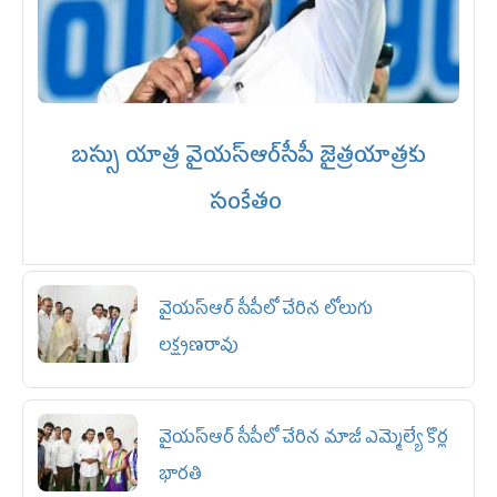
బ‌స్సు యాత్ర వైయ‌స్ఆర్‌సీపీ జైత్రయాత్రకు
సంకేతం
వైయ‌స్ఆర్ సీపీలో చేరిన లోలుగు
ల‌క్ష్మ‌ణ‌రావు
వైయ‌స్ఆర్ సీపీలో చేరిన మాజీ ఎమ్మెల్యే కొర్ల
భార‌తి