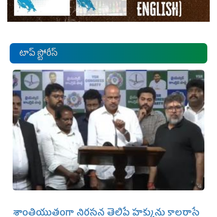
టాప్ స్టోరీస్
శాంతియుతంగా నిరసన తెలిపే హక్కును కాలరాసే