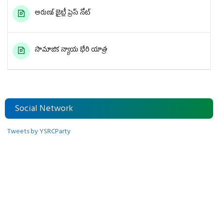
అరుణ్ జైట్లీ ప్రెస్ నోట్
సామాజిక న్యాయ భేరి యాత్ర
Social Network
Tweets by YSRCParty