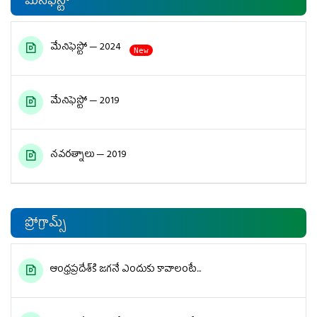
మేనిఫెస్టో
మేనిఫెస్టో — 2024
New
మేనిఫెస్టో — 2019
నవరత్నాలు — 2019
ప్రోగ్రామ్స్
ఆంధ్రప్రదేశ్‌కి జగనే ఎందుకు కావాలంటే...