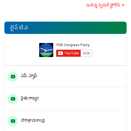
మరిన్ని స్పెషల్ స్టోరీస్
లైవ్ టి.వి
ఏపీ.. హ్యాపీ
రైతు రాజ్యం
పారిశ్రామికాంధ్ర