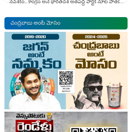
నవశకం... కాంగ్రెస్ అనే భారతదేశ అతిపెద్ద పార్టీకి నూట పాతికేళ్ల
నిండు చరిత్రలో ఎన్నడూ ఎదురుకాని పెను సవాలు. ఇవన్నీ
యెడుగూరి సందింటి...
చంద్రబాబు అంటే మోసం