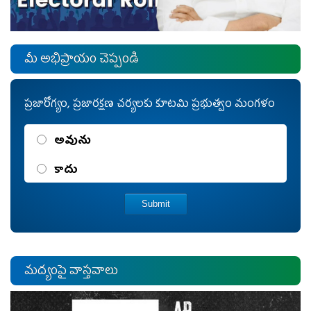
మీ అభిప్రాయం చెప్పండి
ప్రజారోగ్యం, ప్రజారక్షణ చర్యలకు కూట‌మి ప్ర‌భుత్వం మంగళం
అవును
కాదు
Submit
మ‌ద్యంపై వాస్త‌వాలు