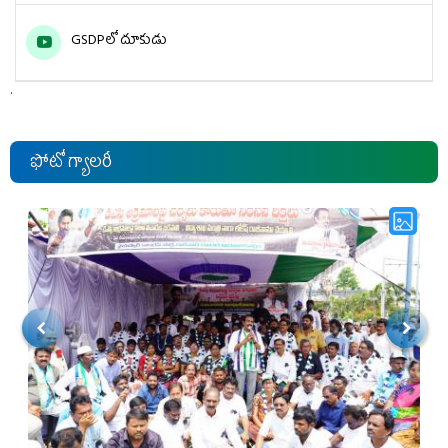
GSDPలో దూకుడు
.
ఫోటో గ్యాలరీ