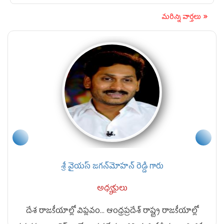
మరిన్ని వార్తలు
శ్రీ వైయస్ జగన్‌మోహన్ రెడ్డి గారు
అధ్యక్షులు
దేశ రాజకీయాల్లో విప్లవం... ఆంధ్రప్రదేశ్ రాష్ట్ర రాజకీయాల్లో