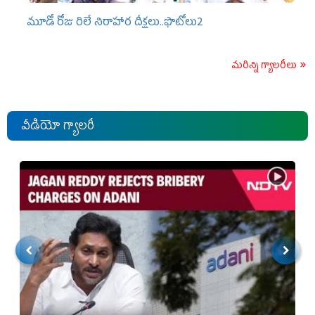
మూడో రోజు రిలే నిరాహార దీక్షలు..ఫొటోలు2
మరిన్ని గ్యాలరీలు
వీడియో గ్యాలరీ