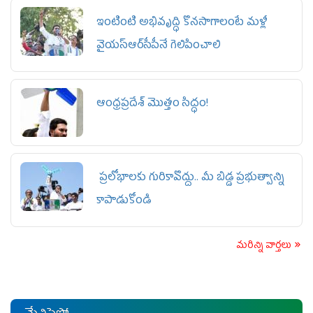
ఇంటింటి అభివృద్ధి కొనసాగాలంటే మళ్లీ
వైయ‌స్ఆర్‌సీపీనే గెలిపించాలి
ఆంధ్రప్రదేశ్ మొత్తం సిద్ధం!
ప్రలోభాలకు గురికావొద్దు.. మీ బిడ్డ ప్రభుత్వాన్ని
కాపాడుకోండి
మరిన్ని వార్తలు