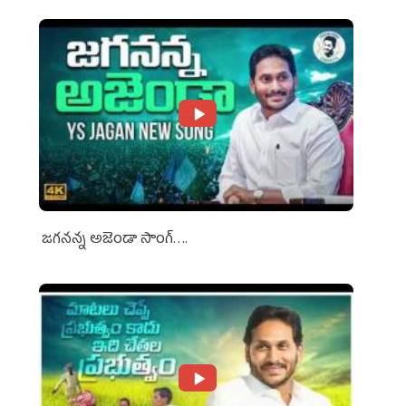
జగనన్న అజెండా సాంగ్….