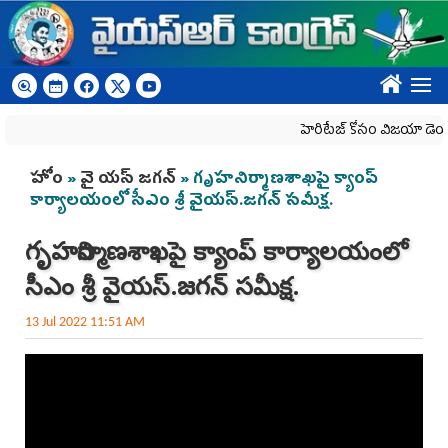
Skip to main content
????
హెరిటేజ్ కోసం విజయా డెయిరీని
You are here
హోం
»
వై యస్ జగన్
» గృహనిర్మాణశాఖపై క్యాంప్‌
కార్యాలయంలో సీఎం శ్రీ వైయస్‌.జగన్‌ సమీక్ష.
గృహనిర్మాణశాఖపై క్యాంప్‌ కార్యాలయంలో
సీఎం శ్రీ వైయస్‌.జగన్‌ సమీక్ష.
13 Jul 2022 11:51 AM