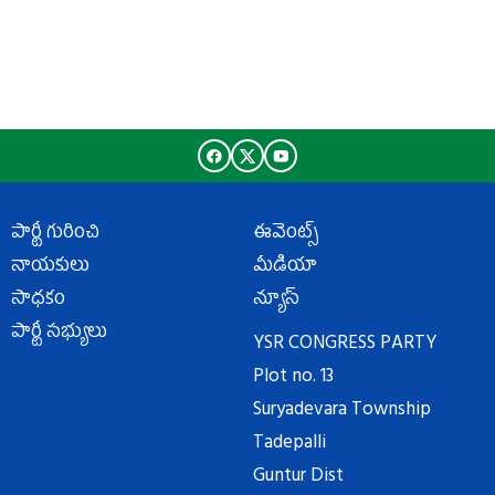
పార్టీ గురించి
ఈవెంట్స్
నాయకులు
మీడియా
సాధకం
న్యూస్
పార్టీ సభ్యులు
YSR CONGRESS PARTY
Plot no. 13
Suryadevara Township
Tadepalli
Guntur Dist