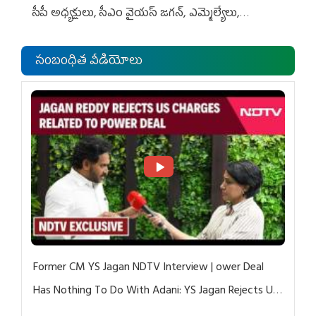
సీపీ అధ్య‌క్షులు, సీఎం వైయ‌స్ జ‌గ‌న్, ఎమ్మెల్యేలు,
ఎంపీల స‌మావేశం
సంబంధిత వీడియోలు
Former CM YS Jagan NDTV Interview | ower Deal
Has Nothing To Do With Adani: YS Jagan Rejects US
Charges