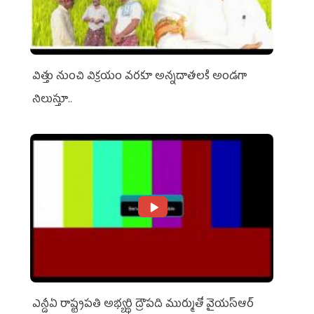
విత్తు నుంచి విక్రయం వరకూ అన్నదాతలకి అండగా
నిలుస్తూ..
ఎన్డీఏ రాష్ట్ర‌ప‌తి అభ్య‌ర్థి ద్రౌప‌ది ముర్ముతో వైయ‌స్ఆర్