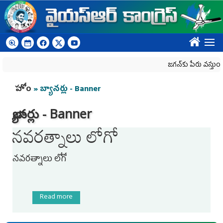
Skip to main content
????
జగన్‌కు పేరు వస్తుందన
You are here
హోం
» బ్యాన‌ర్లు - Banner
బ్యాన‌ర్లు - Banner
నవరత్నాలు లోగో
నవరత్నాలు లోగో
Read more
about నవరత్నాలు లోగో