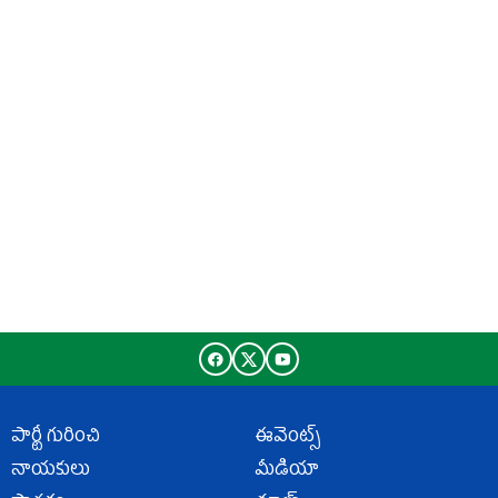
పార్టీ గురించి
ఈవెంట్స్
నాయకులు
మీడియా