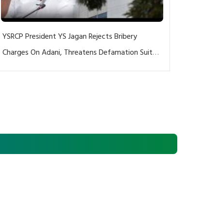
YSRCP President YS Jagan Rejects Bribery
Charges On Adani, Threatens Defamation Suit
Against Media Groups