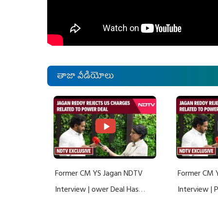
తాజా వీడియోలు
Former CM YS Jagan NDTV
Former CM 
Interview | ower Deal Has
Interview |
Nothing To Do With Adani: YS
Nothing To 