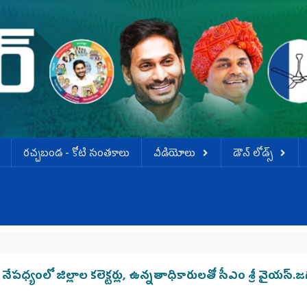
ర‌చ్చ‌బండ‌ - కోటి సంత‌కాలు
వీడియోలు
డౌన్ లోడ్స్
నేపధ్యంలో జిల్లాల కలెక్టర్లు, ఉన్నతాధికారులతో సీఎం శ్రీ వైయస్‌.జగ