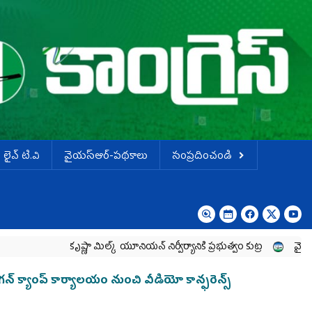
లైవ్ టి.వి
వైయస్ఆర్-పథకాలు
సంప్రదించండి
కృష్ణా మిల్క్‌ యూనియన్‌ నిర్వీర్యానికి ప్రభుత్వం కుట్ర
వైయ‌స్ జగన్‌
న్‌ క్యాంప్‌ కార్యాలయం నుంచి వీడియో కాన్ఫరెన్స్‌