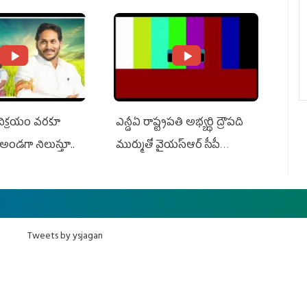
ts US Charges
Suit Against Media Groups
 విక్రయం వరకూ
ఎన్డీఏ రాష్ట్ర‌ప‌తి అభ్య‌ర్థి ద్రౌప‌ది
అండగా నిలుస్తూ..
ముర్ముతో వైయ‌స్ఆర్ సీపీ
అధ్య‌క్షులు, సీఎం వైయ‌స్ జ‌గ‌న్,
ఎమ్మెల్యేలు, ఎంపీల స‌మావేశం
Tweets by ysjagan