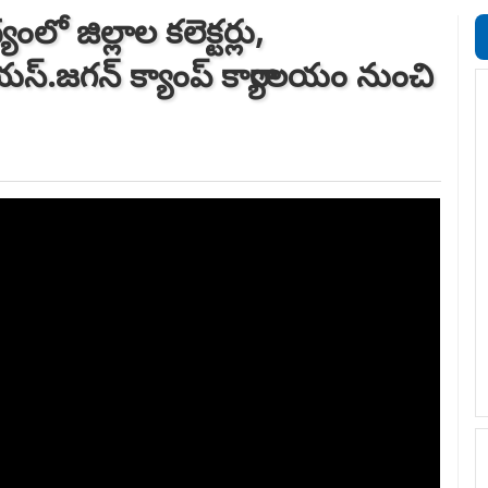
ంలో జిల్లాల కలెక్టర్లు,
స్‌.జగన్‌ క్యాంప్‌ కార్యాలయం నుంచి