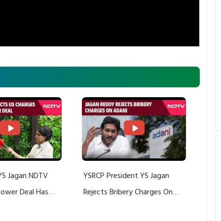
YS Jagan NDTV
YSRCP President YS Jagan
 Power Deal Has
Rejects Bribery Charges On
Do With Adani: YS
Adani, Threatens Defamation