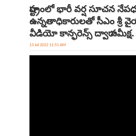
రాష్ట్రంలో భారీ వర్ష సూచన నేపధ్య
ఉన్నతాధికారులతో సీఎం శ్రీ వైయ
వీడియో కాన్ఫరెన్స్‌ ద్వారా సమీక్ష.
13 Jul 2022 11:51 AM