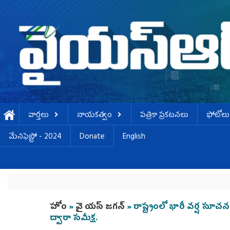
Skip to main content
వార్తలు
నాయకత్వం
పత్రికా ప్రకటనలు
ఫోటోలు
మేనిఫెస్టో - 2024
Donate
English
You are here
హోం
»
వై యస్ జగన్
» రాష్ట్రంలో భారీ వర్ష సూచన 
ద్వారా సమీక్ష.