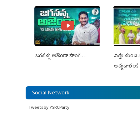
Jagan Rejects US Charges
Jagan Rejec
జగనన్న అజెండా సాంగ్….
విత్తు నుంచి
అన్నదాతలకి 
Social Network
Tweets by YSRCParty