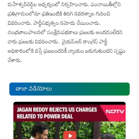
మహేశ్వర్‌రెడ్డిల ఆధ్వర్యంలో నిర్వహించారు. పంచాయితీల్లోని
ప్రతిగ్రామంలోనూ ప్రతిఇంటికి తిరిగి నవరత్నాల గురించి
వివరించారు. పార్టీసభ్యత్వం నమోదు చేయించారు.
చంద్రబాబుపాలనలో సంక్షేమపథకాలు ప్రజలకు అందడంలేదని
వారు ప్రజలకు వివరించారు. వైయ‌స్ఆర్ కాంగ్రెస్ పార్టీ
అధికారంలోకి వ‌స్తే ప్ర‌జ‌లంద‌రికీ న్యాయం జ‌రుగుతుంద‌ని స్ప‌ష్టం
చేశారు.
తాజా వీడియోలు