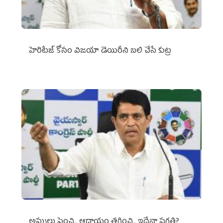
హెరిటేజ్ కోసం విజయా డెయిరీని బలి చేసే కుట్ర‌
అప్పులు పెంచి.. ఆదాయం తగ్గించి.. ఇదేనా ప్రగతి?