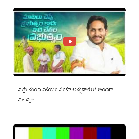
విత్తు నుంచి విక్రయం వరకూ అన్నదాతలకి అండగా
నిలుస్తూ..