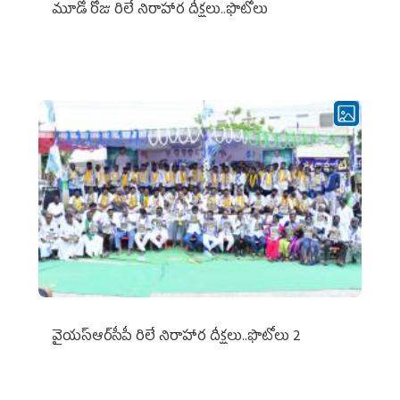
మూడో రోజు రిలే నిరాహార దీక్షలు..ఫొటోలు
వైయ‌స్ఆర్‌సీపీ రిలే నిరాహార దీక్షలు..ఫొటోలు 2