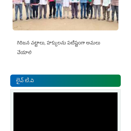
గిరిజన చట్టాలు, హక్కులను పటిష్టంగా అమలు
చేయాలి
లైవ్ టి.వి