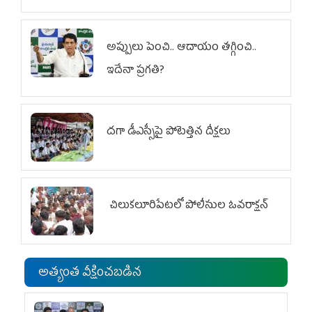
అప్పులు పెంచి.. ఆదాయం తగ్గించి..
ఇదేనా ప్రగతి?
దగా డీఎస్సీపై పోటెత్తిన దీక్షలు
చిలుక‌లూరిపేట‌లో పోలీసుల ఓవ‌రాక్ష‌న్‌
అత్యంత వీక్షించబడిన