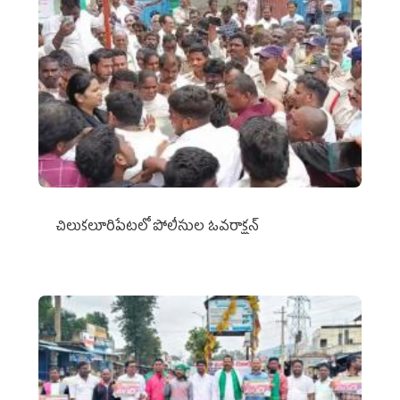
చిలుక‌లూరిపేట‌లో పోలీసుల ఓవ‌రాక్ష‌న్‌