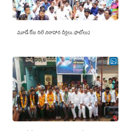
మూడో రోజు రిలే నిరాహార దీక్షలు..ఫొటోలు2