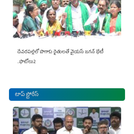
దేవరపల్లిలో పొగాకు రైతులతో వైయస్ జగన్ భేటీ
..ఫొటోలు2
టాప్ స్టోరీస్