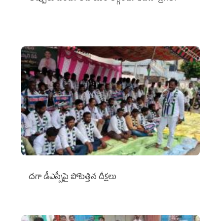
దగా డీఎస్సీపై పోటెత్తిన దీక్షలు