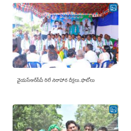
వైయ‌స్ఆర్‌సీపీ రిలే నిరాహార దీక్షలు..ఫొటోలు