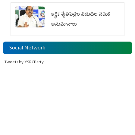
ఆర్థిక శ్వేతపత్రం విడుదల వెనుక
అనుమానాలు
Social Network
Tweets by YSRCParty