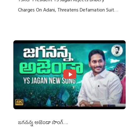
YSRCP President YS Jagan Rejects Bribery
Charges On Adani, Threatens Defamation Suit
Against Media Groups
జగనన్న అజెండా సాంగ్….