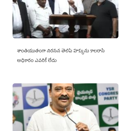
శాంతియుతంగా నిరసన తెలిపే హక్కును కాలరాసే
అధికారం ఎవరికీ లేదు