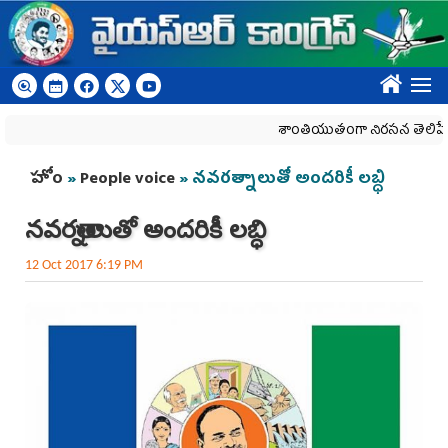
Skip to main content
????
శాంతియుతంగా నిరసన తెలిపే హక్కును
You are here
హోం
»
People voice
» న‌వ‌ర‌త్నాలుతో అంద‌రికీ ల‌బ్ధి
న‌వ‌ర‌త్నాలుతో అంద‌రికీ ల‌బ్ధి
12 Oct 2017 6:19 PM