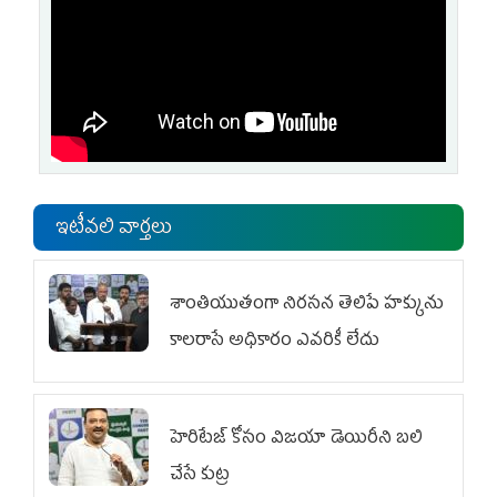
ఇటీవలి వార్తలు
శాంతియుతంగా నిరసన తెలిపే హక్కును
కాలరాసే అధికారం ఎవరికీ లేదు
హెరిటేజ్ కోసం విజయా డెయిరీని బలి
చేసే కుట్ర‌