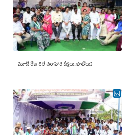
మూడో రోజు రిలే నిరాహార దీక్షలు..ఫొటోలు3