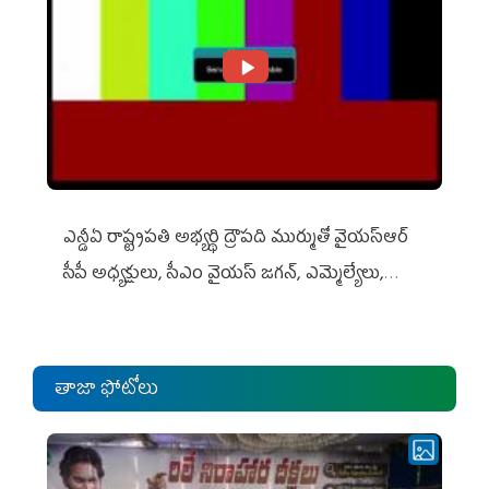
ఎన్డీఏ రాష్ట్ర‌ప‌తి అభ్య‌ర్థి ద్రౌప‌ది ముర్ముతో వైయ‌స్ఆర్
సీపీ అధ్య‌క్షులు, సీఎం వైయ‌స్ జ‌గ‌న్, ఎమ్మెల్యేలు,
ఎంపీల స‌మావేశం
తాజా ఫోటోలు