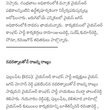
చెప్పారు. చంద్రబాబు అధికారంలోకి వచ్చాక వైయ‌స్ఆర్
పథకాలన్నింటిని ఉద్దేశ్యపూర్వకంగా నిర్వీర్యపరుస్తున్నట్లు
ఆరోపించారు. జరుగబోయే ఎన్నికలలో వైయ‌స్ జ‌గ‌న్
అధికారంలోకి రావ‌డం ఖాయ‌మ‌న్నారు. కార్యక్రమంలో వైయ‌స్ఆర్
కాంగ్రెస్ పార్టీ కార్యకర్తలు రామాంజులురెడ్డి, సురేష్‌ కుమార్‌రెడ్డి,
సోనూ, రమణగౌడ్‌ తదితరులు పాల్గొన్నారు.
------------------------------------------
న‌వ‌ర‌త్నాలతోనే రాజ‌న్న రాజ్యం
పుల్లంపేట (క‌డ‌ప‌): వైయ‌స్ఆర్ కాంగ్రెస్ పార్టీ అధ్య‌క్షులు వైయ‌స్
జ‌గ‌న్ మోహ‌న్ రెడ్డి ప్ర‌క‌టించిన న‌వ‌ర‌త్నాలుతోనే రాజ‌న్న రాజ్యం
సాధ్య‌మ‌ని వైయ‌స్ఆర్ కాంగ్రెస్ పార్టీ నాయ‌కులు ముద్దా బాబుల్‌రెడ్డి
తెలిపారు. గురువారం రెడ్డిపల్లి, పుల్లంపేట, దళితవాడ గ్రామాల్లో
వైయ‌స్ఆర్ కుటుంబం కార్య‌క్ర‌మాన్ని బూత్‌క‌న్వీన‌ర్ ర‌మ‌ణారెడ్డి ,