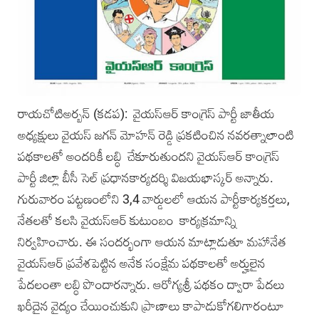
రాయచోటిఅర్బన్ (క‌డ‌ప‌): వైయ‌స్ఆర్ కాంగ్రెస్ పార్టీ జాతీయ
అధ్య‌క్షులు వైయ‌స్ జ‌గ‌న్ మోహ‌న్ రెడ్డి ప్ర‌క‌టించిన న‌వ‌ర‌త్నాలాంటి
ప‌థ‌కాల‌తో అంద‌రికీ ల‌బ్ధి చేకూరుతుంద‌ని వైయ‌స్ఆర్ కాంగ్రెస్
పార్టీ జిల్లా బీసీ సెల్‌ ప్రధానకార్యదర్శి విజయభాస్కర్ అన్నారు.
గురువారం పట్టణంలోని 3,4 వార్డులలో ఆయన పార్టీకార్యకర్తలు,
నేతలతో కలసి వైయ‌స్ఆర్ కుటుంబం కార్యక్రమాన్ని
నిర్వహించారు. ఈ సంద‌ర్భంగా ఆయన మాట్లాడుతూ మహానేత
వైయ‌స్ఆర్ ప్రవేశపెట్టిన అనేక సంక్షేమ పథకాలతో అర్హులైన
పేదలంతా ల‌బ్ధి పొందార‌న్నారు. ఆరోగ్యశ్రీ పథకం ద్వారా పేదలు
ఖరీదైన వైద్యం చేయించుకుని ప్రాణాలు కాపాడుకోగలిగారంటూ