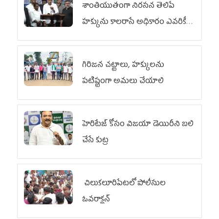
శాంతియుతంగా నిరసన తెలిపే
హక్కును కాలరాసే అధికారం ఎవరికీ
లేదు
గిరిజన చట్టాలు, హక్కులను
పటిష్టంగా అమలు చేయాలి
హెరిటేజ్ కోసం విజయా డెయిరీని బలి
చేసే కుట్ర‌
చిలుక‌లూరిపేట‌లో పోలీసుల
ఓవ‌రాక్ష‌న్‌