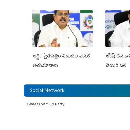
ఆర్థిక శ్వేతపత్రం విడుదల వెనుక
లోకేష్ ధ‌న ద
అనుమానాలు
డెయిరీ బ‌లి
Social Network
Tweets by YSRCParty