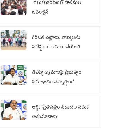
చిలుక‌లూరిపేట‌లో పోలీసుల
ఓవ‌రాక్ష‌న్‌
గిరిజన చట్టాలు, హక్కులను
పటిష్టంగా అమలు చేయాలి
డీఎస్సీ అక్రమాలపై ప్రభుత్వం
సమాధానం చెప్పాల్సిందే
ఆర్థిక శ్వేతపత్రం విడుదల వెనుక
అనుమానాలు