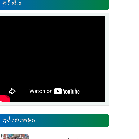
లైవ్ టి.వి
ఇటీవలి వార్తలు