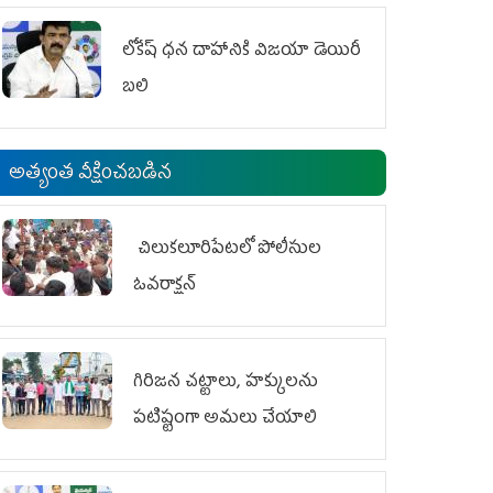
లోకేష్ ధ‌న దాహానికి విజ‌యా డెయిరీ
బ‌లి
అత్యంత వీక్షించబడిన
చిలుక‌లూరిపేట‌లో పోలీసుల
ఓవ‌రాక్ష‌న్‌
గిరిజన చట్టాలు, హక్కులను
పటిష్టంగా అమలు చేయాలి