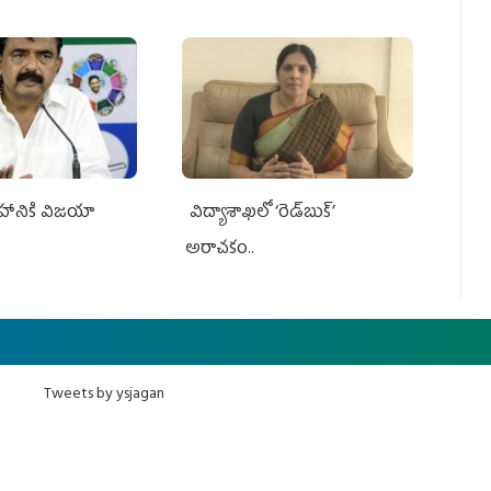
ాహానికి విజ‌యా
విద్యాశాఖలో ‘రెడ్‌బుక్’
అరాచకం..
Tweets by ysjagan