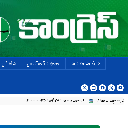
లైవ్ టి.వి
వైయస్ఆర్-పథకాలు
సంప్రదించండి
చిలుక‌లూరిపేట‌లో పోలీసుల ఓవ‌రాక్ష‌న్‌
గిరిజన చట్టాలు, హక్కులను పటిష