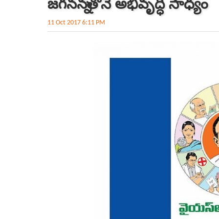
జగనన్నతోనే అభివృద్ధి సాధ్యం
11 Oct 2017 6:11 PM