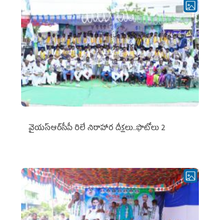
వైయ‌స్ఆర్‌సీపీ రిలే నిరాహార దీక్షలు..ఫొటోలు 2