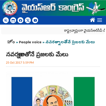
Skip to main content
????
రాష్ట్రవ్యాప్తంగా వైయ‌స్ఆర్‌సీపీ డీఎస్సీ న
You are here
హోం
»
People voice
» నవరత్నాలతోనే ప్రజలకు మేలు
నవరత్నాలతోనే ప్రజలకు మేలు
25 Oct 2017 5:59 PM