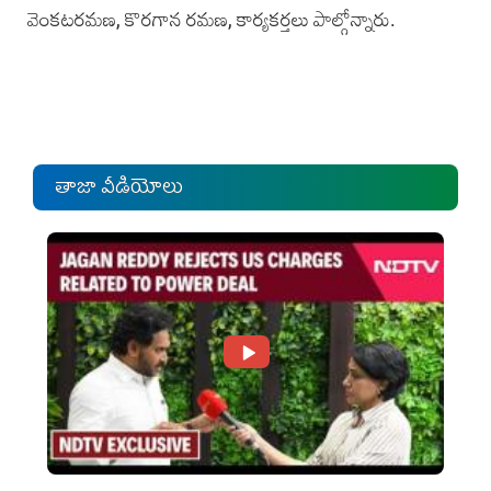
వెంకటరమణ, కొరగాన రమణ, కార్యకర్తలు పాల్గోన్నారు.
తాజా వీడియోలు