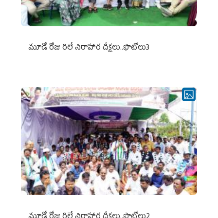
మూడో రోజు రిలే నిరాహార దీక్షలు..ఫొటోలు3
మూడో రోజు రిలే నిరాహార దీక్షలు..ఫొటోలు2