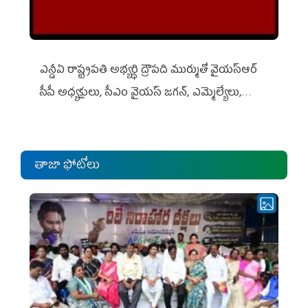
ఎన్డీఏ రాష్ట్ర‌ప‌తి అభ్య‌ర్థి ద్రౌప‌ది ముర్ముతో వైయ‌స్ఆర్
సీపీ అధ్య‌క్షులు, సీఎం వైయ‌స్ జ‌గ‌న్, ఎమ్మెల్యేలు,
ఎంపీల స‌మావేశం
తాజా ఫోటోలు