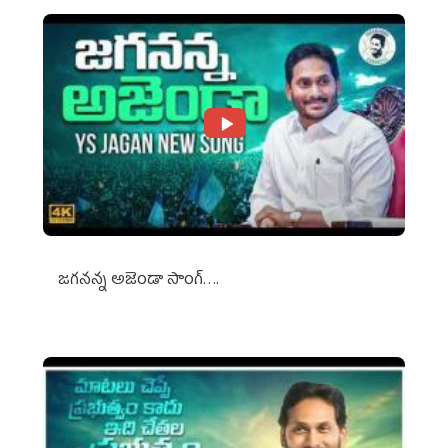
జగనన్న అజెండా సాంగ్….