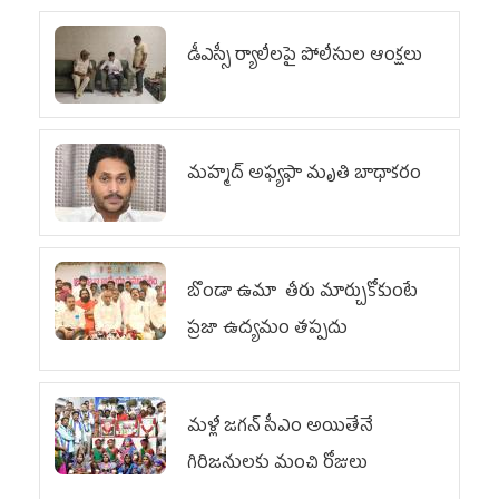
డీఎస్సీ ర్యాలీలపై పోలీసుల ఆంక్షలు
మహ్మద్‌ అఫ్యఫా మృతి బాధాకరం
బొండా ఉమా తీరు మార్చుకోకుంటే
ప్రజా ఉద్యమం తప్పదు
మళ్లీ జగన్ సీఎం అయితేనే
గిరిజనులకు మంచి రోజులు