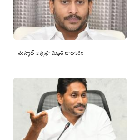
మహ్మద్‌ అఫ్యఫా మృతి బాధాకరం