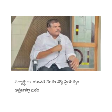
విద్యార్థులు, యువత గొంతు నొక్కే ప్రయత్నం
అప్రజాస్వామికం