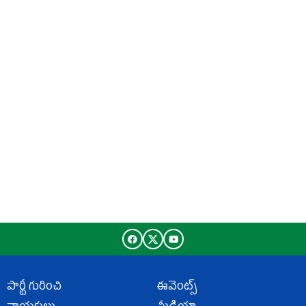
పార్టీ గురించి
ఈవెంట్స్