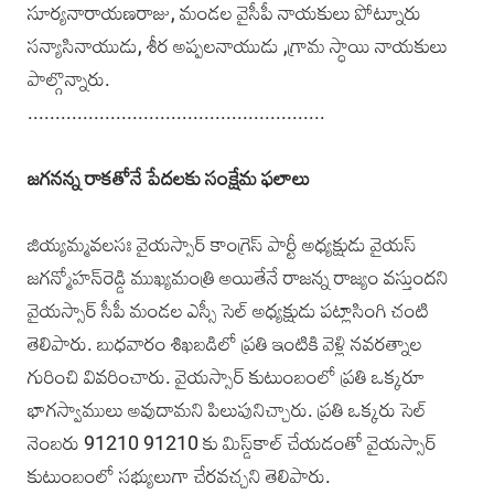
సూర్యనారాయణరాజు, మండల వైసీపీ నాయకులు పోట్నూరు
సన్యాసినాయుడు, శీర అప్పలనాయుడు ,గ్రామ స్ధాయి నాయకులు
పాల్గొన్నారు.
......................................................
జగనన్న రాకతోనే పేదలకు సంక్షేమ ఫలాలు
జియ్యమ్మవలసః వైయస్సార్‌ కాంగ్రెస్‌ పార్టీ అధ్యక్షుడు వైయస్‌
జగన్మోహన్‌రెడ్డి ముఖ్యమంత్రి అయితేనే రాజన్న రాజ్యం వస్తుందని
వైయస్సార్‌ సీపీ మండల ఎస్సీ సెల్‌ అధ్యక్షుడు పట్లాసింగి చంటి
తెలిపారు. బుధవారం శిఖబడిలో ప్రతి ఇంటికి వెళ్లి నవరత్నాల
గురించి వివరించారు. వైయస్సార్‌ కుటుంబంలో ప్రతి ఒక్కరూ
భాగస్వాములు అవుదామని పిలుపునిచ్చారు. ప్రతి ఒక్కరు సెల్‌
నెంబరు 91210 91210 కు మిస్డ్‌కాల్‌ చేయడంతో వైయస్సార్‌
కుటుంబంలో సభ్యులుగా చేరవచ్చని తెలిపారు.