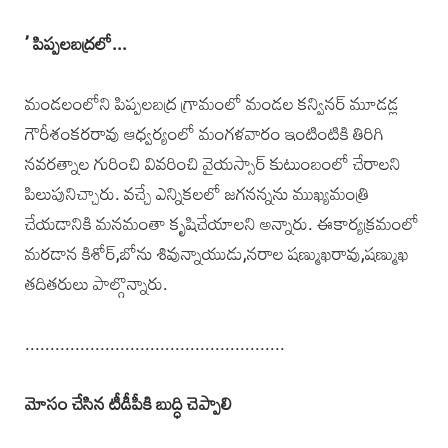
’ పిప్పలబద్రలో...
మండలంలోని పిప్పలబద్ర గ్రామంలో మండల కన్వినర్‌ మూడడ్ల
గౌరీశంకరరావు ఆధ్వర్యంలో మంగళవారం ఇంటింటికి తిరిగి
నవరత్నాల గురించి వివరించి వైయస్సార్‌ కుటుంబంలో చేరాలని
పిలుపునిచ్చారు. వచ్చే ఎన్నికలలో జగనన్నను ముఖ్యమంత్రి
చేయడానికి మనమంతా కృషిచేయాలని అన్నారు. ఈకార్యక్రమంలో
మరడాన కిశోర్,బోను శివున్నాయుడు,నరాల షణ్ముఖరావు,షణ్ముఖ
తదితరులు పాల్గొన్నారు.
....................................................
మోసం చేసిన టీడీపీకి బుద్ధి చెప్పాలి