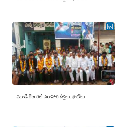
మూడో రోజు రిలే నిరాహార దీక్షలు..ఫొటోలు