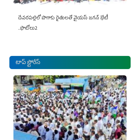
దేవరపల్లిలో పొగాకు రైతులతో వైయస్ జగన్ భేటీ
..ఫొటోలు2
టాప్ స్టోరీస్