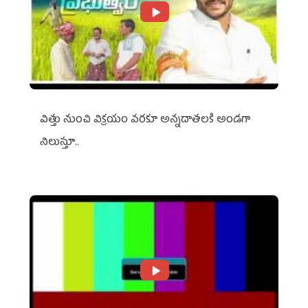
విత్తు నుంచి విక్రయం వరకూ అన్నదాతలకి అండగా
నిలుస్తూ..