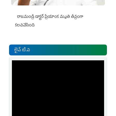
రాజమండ్రి డాక్టర్‌ ప్రియాంక మృతి తీవ్రంగా
కలచివేసింది
లైవ్ టి.వి