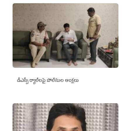
డీఎస్సీ ర్యాలీలపై పోలీసుల ఆంక్షలు