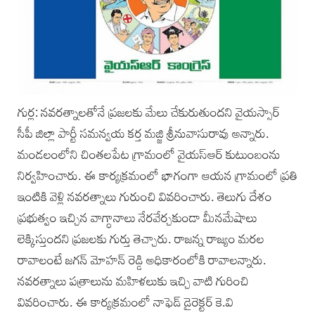
గుర్ల: నవరత్నాలతోనే ప్రజలకు మేలు చేకురుతుందని వైయస్సార్‌
సీపీ జిల్లా పార్టీ సమన్వయ కర్త మజ్జి శ్రీనువాసురావు అన్నారు.
మండలంలోని చింతలపేట గ్రామంలో వైయస్‌ఆర్‌ కుటుంబంను
నిర్వహించారు. ఈ కార్యక్రమంలో భాగంగా ఆయన గ్రామంలో ప్రతి
ఇంటికి వెళ్లి నవరత్నాలు గురుంచి వివరించారు. తెలుగు దేశం
ప్రభుత్వం ఇచ్చిన వాగ్ధానాలు నేరవేర్చకుండా మీనమేషాలు
లెక్కిస్తుందని ప్రజలకు గుర్తు తెచ్చారు. రాజన్న రాజ్యం మరల
రావాలంటే జగన్‌ మోహన్‌ రెడ్డి అధికారంలోకి రావాలన్నారు.
నవరత్నాలు పత్రాలును మహిళలుకు ఇచ్చి వాటి గురించి
వివరించారు. ఈ కార్యక్రమంలో నాఫెడ్‌ డైరెక్టర్‌ కె.వి