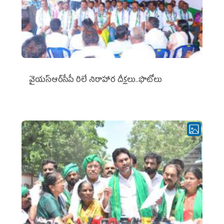
వైయ‌స్ఆర్‌సీపీ రిలే నిరాహార దీక్షలు..ఫొటోలు