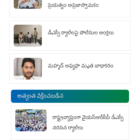
ప్రయత్నం అప్రజాస్వామికం
డీఎస్సీ ర్యాలీలపై పోలీసుల ఆంక్షలు
మహ్మద్‌ అఫ్యఫా మృతి బాధాకరం
అత్యంత వీక్షించబడిన
రాష్ట్రవ్యాప్తంగా వైయ‌స్ఆర్‌సీపీ డీఎస్సీ
నిరసన ర్యాలీలు