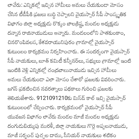
లావేరు: ఎన్నికల్లో ఇచ్చిన హామీలు అమలు చేయకుండా మోసం
చేసిన టీడీపీకి ప్రజలు బుద్ధి చెప్పాలని వైయస్సార్‌ సీపీ సాంస్కృతిక
విభాగం జిల్లా అధ్యక్షుడు రొక్కం బాలక్రిష్ణ, మండల అధ్యక్షుడు
దన్నాన రాజినాయుడులు అన్నారు. మండలంలోని పాతకుంకాం,
చినరొంపివలస, కేశవరాయునిపురం గ్రామాల్లో వైయస్సార్‌
కుటుంబం కార్యక్రమం నిర్వహించారు. ఈ సందర్బంగా వైయస్సార్‌
సీపీ నాయకులు, బూత్‌ కమిటీ కన్వీనర్‌లు, సభ్యులు గ్రామాల్లో ఇంటి
ఇంటికి వెళ్లి ఎన్నికల్లో చంద్రబాబునాయుడు ఇచ్చిన హామీలు
అమలు చేయకుండా ఎలా మోసం చేశారో ప్రజలకు వివరించారు.
జగన్‌ ప్రకటించిన నవరత్నాలు పథకాలు గురించి ప్రజలకు
తెలియజేశారు. 9121091210కు మిస్‌డ్ కాల్‌ ఇచ్చి వైయస్సార్‌
కుటుంబంలో చేర్పించారు. కార్యక్రమంలో వైయస్సార్‌ సీపీ
యువజన విభాగం లావేరు మండల మాజీ మండల అధ్యక్షుడు
దంగుడుబియ్యపు మురళీ, జిల్లా నాయకులు గొర్లె అప్పలనాయుడు,
మాజీ సర్పంచ్‌ పుచ్చల దాము, సీనియర్‌ నాయకులు శటికం