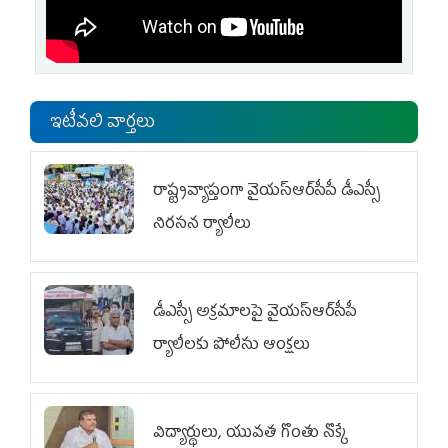
ఇటీవలి వార్తలు
రాష్ట్రవ్యాప్తంగా వైయ‌స్ఆర్‌సీపీ డీఎస్సీ
నిరసన ర్యాలీలు
డీఎస్సీ అక్రమాలపై వైయ‌స్ఆర్‌సీపీ
ర్యాలీలకు పోలీసు ఆంక్షలు
విద్యార్థులు, యువత గొంతు నొక్కే