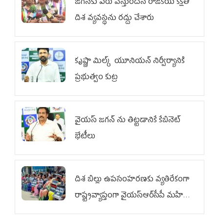
జగన్‌కు పేరు వస్తుందనే రాజకీయ కక్షతో
దిశ వ్య‌వ‌స్థ‌ను రద్దు చేశారు
కృష్ణా మిల్క్‌ యూనియన్‌ నిర్వీర్యానికి
ప్రభుత్వం కుట్ర
వైయ‌స్ జగన్‌ ను తిట్టడానికే కేబినెట్‌
భేటీలు
దిశ బిల్లు ఉపసంహరణకు వ్యతిరేకంగా
రాష్ట్రవ్యాప్తంగా వైయ‌స్ఆర్‌సీపీ మహిళా
విభాగం ఆందోళనలు