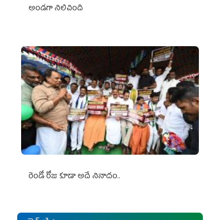
అండగా నిలిచింది
రెండో రోజు కూడా అదే నినాదం..