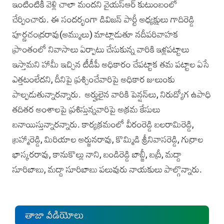
ఇంటింటికీ వెళ్లి చాలా మంద‌ని వైయ‌స్ఆర్ కుటుంబంలో
చేర్పించారు. ఈ సంద‌ర్భంగా డివిజన్‌ పార్టీ అధ్యక్షులు గాదిరెడ్డి
పూర్ణచంద్రరావు(అమ్ములు) మాట్లాడుతూ నదీపరివాహక
ప్రాంతంలో నివాసాలు ఏర్పాటు చేసుకున్న వారికి ఇళ్లపట్టాలు
ఇస్తామని హామీ ఇచ్చిన టీడీపీ అధికారం చేపట్టాక తమ పట్టాల ఏసే
ఎత్తటంలేదని, దీనిపై ప్రశ్చించేవారిపై అధికార జులుంకు
పాల్పడుతున్నార‌న్నారు. అర్హులైన వారికి పెన్షన్‌లు, నిరుద్యోగ ఉపాధి
తదితర అంశాలపై ప్రశిస్తున్నవారిపై అక్రమ కేసులు
బనాయిస్తున్నారన్నారు. కార్యక్రమంలో వీరంరెడ్డి బలరామిరెడ్డి,
బ్రహ్మారెడ్డి, మిరియాల అర్జునరావు, కొమ్మిడి శ్రీనివాసరెడ్డి, గుర్రాల
భాస్కరరావు, కానుకొల్లు నాని, బండిరెడ్డి బాబ్జీ, బద్రీ, మద్దా
సూరిబాబు, మద్దా సూరిబాబు పలువురు నాయకులు పాల్గొన్నారు.
తాజా వీడియోలు