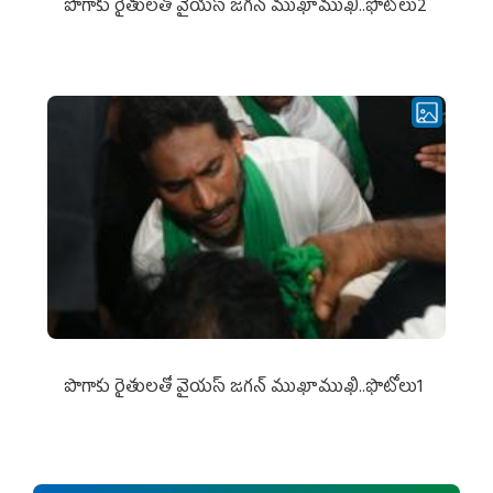
పొగాకు రైతుల‌తో వైయ‌స్ జ‌గ‌న్ ముఖాముఖి..ఫొటోలు2
పొగాకు రైతుల‌తో వైయ‌స్ జ‌గ‌న్ ముఖాముఖి..ఫొటోలు1