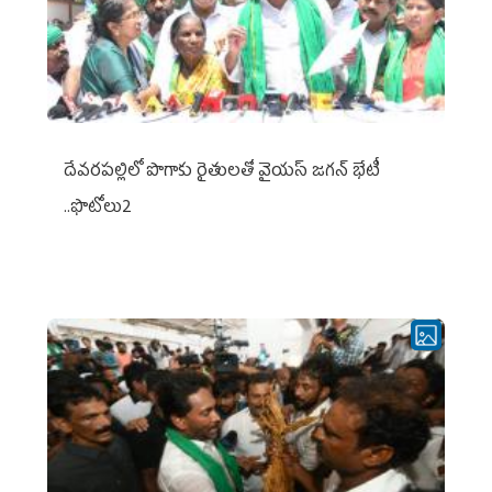
దేవరపల్లిలో పొగాకు రైతులతో వైయస్ జగన్ భేటీ
..ఫొటోలు2