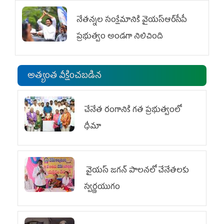
నేతన్నల సంక్షేమానికి వైయ‌స్ఆర్‌సీపీ
ప్రభుత్వం అండగా నిలిచింది
అత్యంత వీక్షించబడిన
చేనేత రంగానికి గత ప్రభుత్వంలో
ధీమా
వైయ‌స్ జగన్ పాలనలో చేనేతలకు
స్వర్ణయుగం