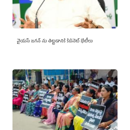
వైయ‌స్ జగన్‌ ను తిట్టడానికే కేబినెట్‌ భేటీలు