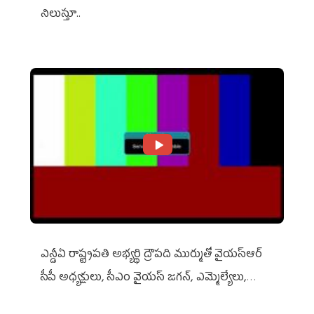
నిలుస్తూ..
ఎన్డీఏ రాష్ట్ర‌ప‌తి అభ్య‌ర్థి ద్రౌప‌ది ముర్ముతో వైయ‌స్ఆర్
సీపీ అధ్య‌క్షులు, సీఎం వైయ‌స్ జ‌గ‌న్, ఎమ్మెల్యేలు,
ఎంపీల స‌మావేశం