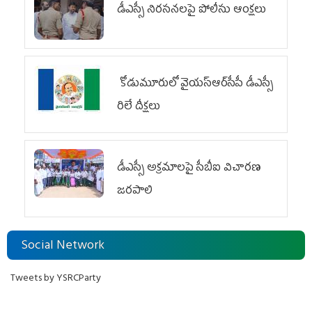
డీఎస్సీ నిరసనలపై పోలీసు ఆంక్షలు
కోడుమూరులో వైయ‌స్ఆర్‌సీపీ డీఎస్సీ
రిలే దీక్షలు
డీఎస్సీ అక్రమాలపై సీబీఐ విచారణ
జరపాలి
Social Network
Tweets by YSRCParty