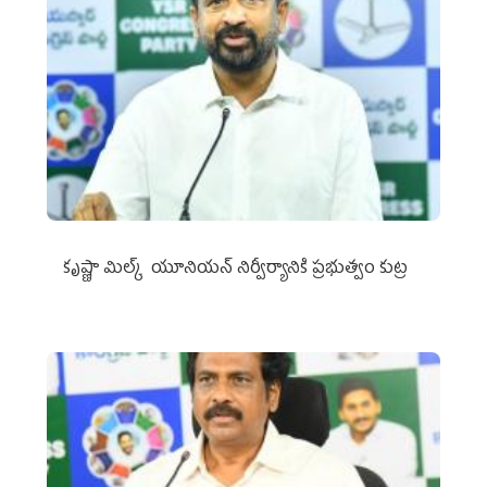
కృష్ణా మిల్క్‌ యూనియన్‌ నిర్వీర్యానికి ప్రభుత్వం కుట్ర