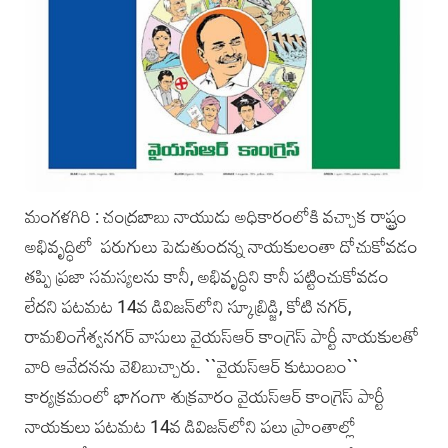
మంగ‌ళ‌గిరి : చ‌ంద్ర‌బాబు నాయుడు అధికారంలోకి వ‌చ్చాక రాష్ట్రం
అభివృద్ధిలో ప‌రుగులు పెడుతుంద‌న్న నాయ‌కులంతా దోచుకోవ‌డం
త‌ప్పి ప్ర‌జా స‌మ‌స్య‌ల‌ను కానీ, అభివృద్ధిని కానీ ప‌ట్టించుకోవ‌డం
లేద‌ని ప‌ట‌మ‌ట 14వ డివిజ‌న్‌లోని స్కూబ్రిడ్జి, కోటి న‌గ‌ర్‌,
రామ‌లింగేశ్వ‌న‌గ‌ర్ వాసులు వైయ‌స్ఆర్ కాంగ్రెస్ పార్టీ నాయ‌కుల‌తో
వారి ఆవేద‌న‌ను వెలిబుచ్చారు. ``వైయ‌స్ఆర్ కుటుంబం``
కార్య‌క్ర‌మంలో భాగంగా శుక్ర‌వారం వైయ‌స్ఆర్ కాంగ్రెస్ పార్టీ
నాయ‌కులు పటమట 14వ డివిజన్‌లోని ప‌లు ప్రాంతాల్లో