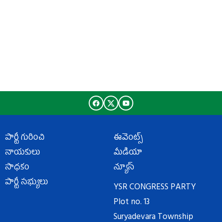
పార్టీ గురించి
ఈవెంట్స్
నాయకులు
మీడియా
సాధకం
న్యూస్
పార్టీ సభ్యులు
YSR CONGRESS PARTY
Plot no. 13
Suryadevara Township