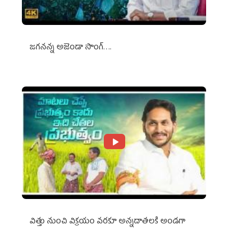
జగనన్న అజెండా సాంగ్….
విత్తు నుంచి విక్రయం వరకూ అన్నదాతలకి అండగా