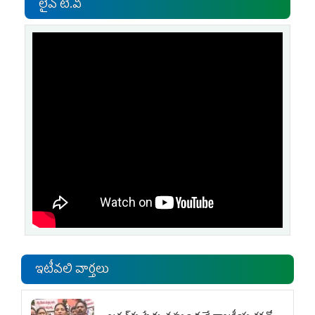
లైవ్ టి.వి
ఇటీవలి వార్తలు