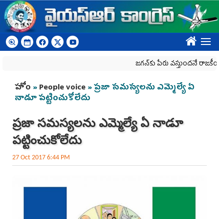
Skip to main content
????
జగన్‌కు పేరు వస్తుందనే రాజకీయ కక్షతో దిశ
You are here
హోం
»
People voice
» ప్ర‌జా స‌మ‌స్య‌ల‌ను ఎమ్మెల్యే ఏ
నాడూ ప‌ట్టించుకోలేదు
ప్ర‌జా స‌మ‌స్య‌ల‌ను ఎమ్మెల్యే ఏ నాడూ
ప‌ట్టించుకోలేదు
27 Oct 2017 6:44 PM