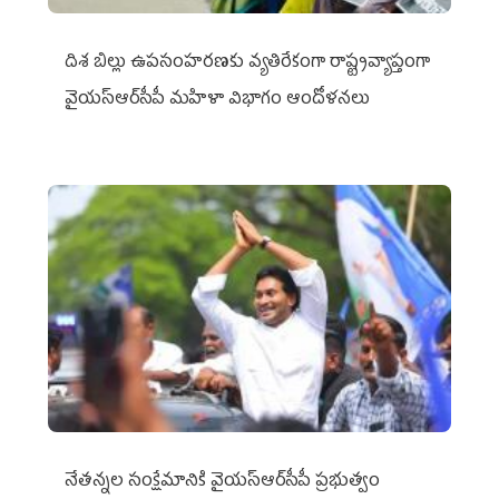
దిశ బిల్లు ఉపసంహరణకు వ్యతిరేకంగా రాష్ట్రవ్యాప్తంగా
వైయ‌స్ఆర్‌సీపీ మహిళా విభాగం ఆందోళనలు
నేతన్నల సంక్షేమానికి వైయ‌స్ఆర్‌సీపీ ప్రభుత్వం