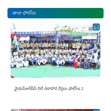
తాజా ఫోటోలు
వైయ‌స్ఆర్‌సీపీ రిలే నిరాహార దీక్షలు..ఫొటోలు 2