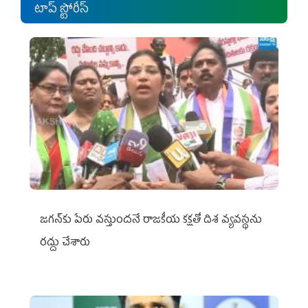
టాప్ స్టోరీస్
జగన్‌కు పేరు వస్తుందనే రాజకీయ కక్షతో దిశ వ్య‌వ‌స్థ‌ను
రద్దు చేశారు