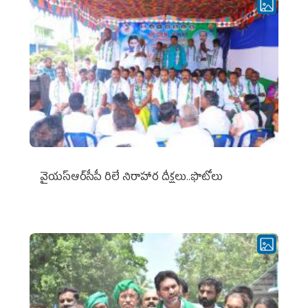
వైయ‌స్ఆర్‌సీపీ రిలే నిరాహార దీక్షలు..ఫొటోలు