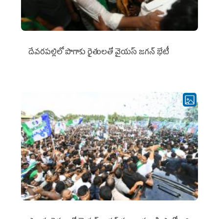
దేవరపల్లిలో పొగాకు రైతులతో వైయస్ జగన్ భేటీ