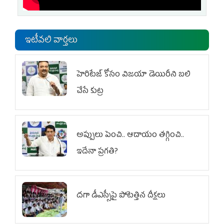
ఇటీవలి వార్తలు
హెరిటేజ్ కోసం విజయా డెయిరీని బలి
చేసే కుట్ర‌
అప్పులు పెంచి.. ఆదాయం తగ్గించి..
ఇదేనా ప్రగతి?
దగా డీఎస్సీపై పోటెత్తిన దీక్షలు