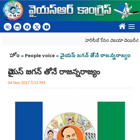
Skip to main content
????
హెరిటేజ్ కోసం విజయా డెయిరీని బలి చేస
You are here
హోం
»
People voice
» వైయస్ జగన్ తోనే రాజన్నరాజ్యం
వైయస్ జగన్ తోనే రాజన్నరాజ్యం
04 Nov 2017 5:52 PM