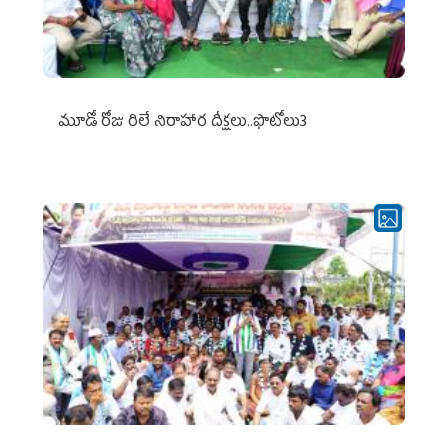
మూడో రోజు రిలే నిరాహార దీక్షలు..ఫొటోలు3