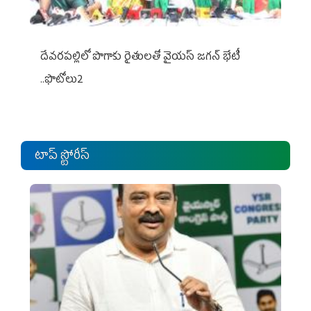
దేవరపల్లిలో పొగాకు రైతులతో వైయస్ జగన్ భేటీ
..ఫొటోలు2
టాప్ స్టోరీస్