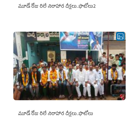
మూడో రోజు రిలే నిరాహార దీక్షలు..ఫొటోలు2
మూడో రోజు రిలే నిరాహార దీక్షలు..ఫొటోలు