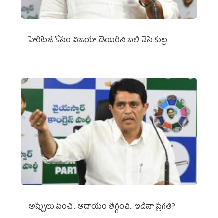
హెరిటేజ్ కోసం విజయా డెయిరీని బలి చేసే కుట్ర‌
అప్పులు పెంచి.. ఆదాయం తగ్గించి.. ఇదేనా ప్రగతి?