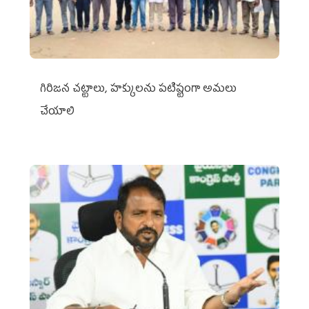
గిరిజన చట్టాలు, హక్కులను పటిష్టంగా అమలు
చేయాలి