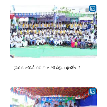
వైయ‌స్ఆర్‌సీపీ రిలే నిరాహార దీక్షలు..ఫొటోలు 2