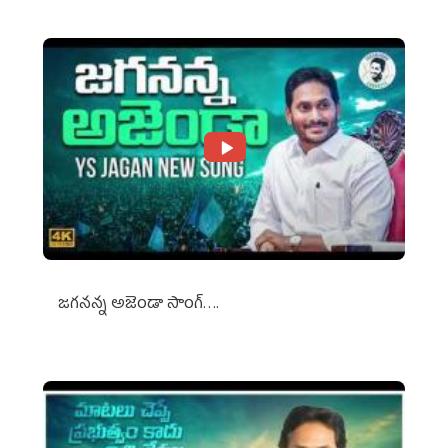
జగనన్న అజెండా సాంగ్….