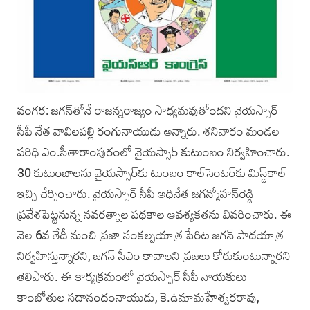
వంగర: జగన్‌తోనే రాజన్నరాజ్యం సాధ్యమవుతోందని వైయస్సార్‌
సీపీ నేత వావిలపల్లి రంగునాయుడు అన్నారు. శనివారం మండల
పరిధి ఎం.సీతారాంపురంలో వైయస్సార్‌ కుటుంబం నిర్వహించారు.
30 కుటుంబాలను వైయస్సార్‌కు టుంబం కాల్‌సెంటర్‌కు మిస్డ్‌కాల్‌
ఇచ్చి చేర్పించారు. వైయస్సార్‌ సీపీ అధినేత జగన్మోహన్‌రెడ్డి
ప్రవేశపెట్టనున్న నవరత్నాల పథకాల ఆవశ్యకతను వివరించారు. ఈ
నెల 6వ తేదీ నుంచి ప్రజా సంకల్పయాత్ర పేరిట జగన్‌ పాదయాత్ర
నిర్వహిస్తున్నారని, జగన్‌ సీఎం కావాలని ప్రజలు కోరుకుంటున్నారని
తెలిపారు. ఈ కార్యక్రమంలో వైయస్సార్‌ సీపీ నాయకులు
కాంబోతుల సదానందంనాయుడు, కె.ఉమామహేశ్వరరావు,