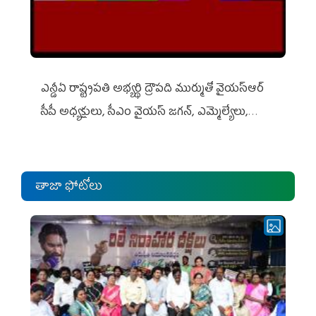
ఎన్డీఏ రాష్ట్ర‌ప‌తి అభ్య‌ర్థి ద్రౌప‌ది ముర్ముతో వైయ‌స్ఆర్
సీపీ అధ్య‌క్షులు, సీఎం వైయ‌స్ జ‌గ‌న్, ఎమ్మెల్యేలు,
ఎంపీల స‌మావేశం
తాజా ఫోటోలు