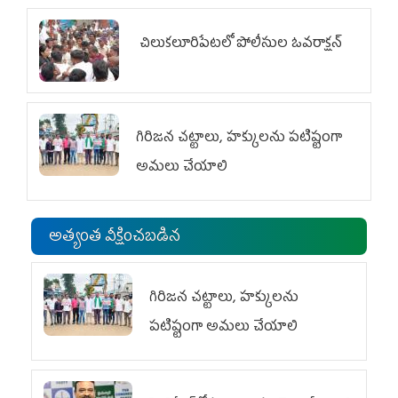
చిలుక‌లూరిపేట‌లో పోలీసుల ఓవ‌రాక్ష‌న్‌
గిరిజన చట్టాలు, హక్కులను పటిష్టంగా
అమలు చేయాలి
అత్యంత వీక్షించబడిన
గిరిజన చట్టాలు, హక్కులను
పటిష్టంగా అమలు చేయాలి