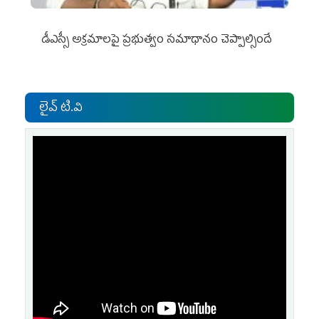
డీఎస్సీ అక్రమాలపై ప్రభుత్వం సమాధానం చెప్పాల్సిందే
లైవ్ టి.వి