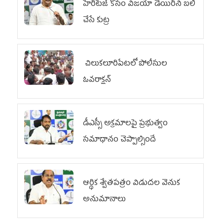
హెరిటేజ్ కోసం విజయా డెయిరీని బలి
చేసే కుట్ర‌
చిలుక‌లూరిపేట‌లో పోలీసుల
ఓవ‌రాక్ష‌న్‌
డీఎస్సీ అక్రమాలపై ప్రభుత్వం
సమాధానం చెప్పాల్సిందే
ఆర్థిక శ్వేతపత్రం విడుదల వెనుక
అనుమానాలు