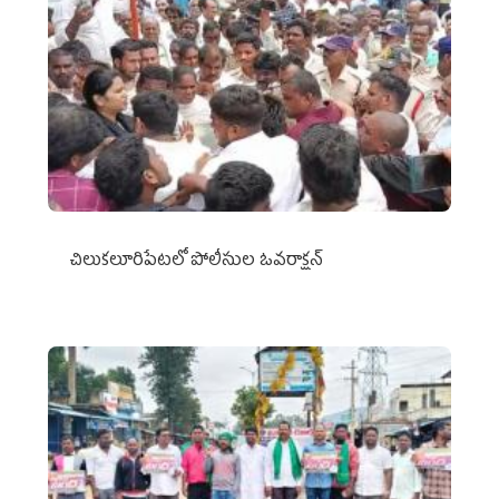
చిలుక‌లూరిపేట‌లో పోలీసుల ఓవ‌రాక్ష‌న్‌