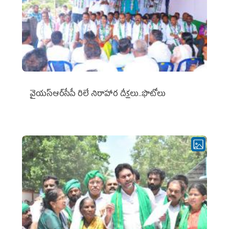
వైయ‌స్ఆర్‌సీపీ రిలే నిరాహార దీక్షలు..ఫొటోలు