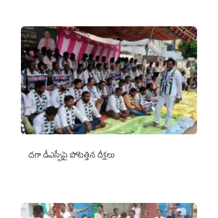
దగా డీఎస్సీపై పోటెత్తిన దీక్షలు