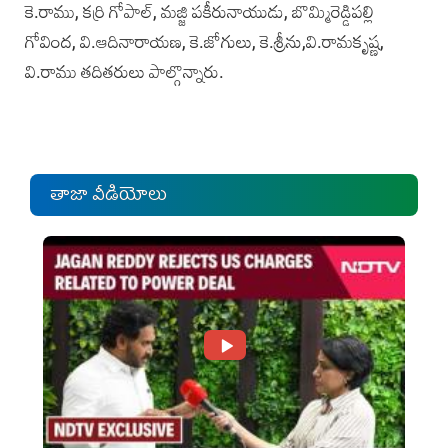
కె.రాము, కర్రి గోపాల్, మజ్జి పకీరునాయుడు, బొమ్మిరెడ్డిపల్లి
గోవింద, వి.ఆదినారాయణ, కె.జోగులు, కె.శ్రీను,వి.రామకృష్ణ,
వి.రాము తదితరులు పాల్గొన్నారు.
తాజా వీడియోలు