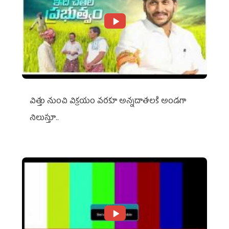
విత్తు నుంచి విక్రయం వరకూ అన్నదాతలకి అండగా
నిలుస్తూ..