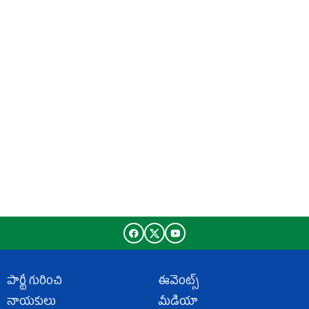
పార్టీ గురించి
ఈవెంట్స్
నాయకులు
మీడియా