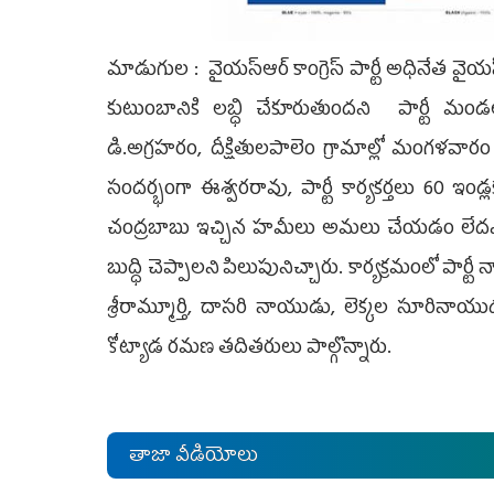
మాడుగుల : వైయ‌స్ఆర్ కాంగ్రెస్ పార్టీ అధినేత వైయ‌స్ జ‌
కుటుంబానికి ల‌బ్ధి చేకూరుతుంద‌ని పార్టీ
డి.అగ్రహరం, దీక్షితులపాలెం గ్రామాల్లో మంగళవారం 
సంద‌ర్భంగా ఈశ్వరరావు, పార్టీ కార్యకర్తలు 60 ఇండ
చంద్రబాబు ఇచ్చిన హమీలు అమలు చేయడం లేదని ఎండ
బుద్ధి చెప్పాలని పిలుపునిచ్చారు. కార్యక్రమంలో ప
శ్రీరామ్మూర్తి, దాసరి నాయుడు, లెక్కల సూరిన
కోట్యాడ రమణ తదితరులు పాల్గొన్నారు.
తాజా వీడియోలు