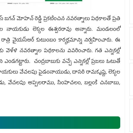
గ‌న్ మోహ‌న్ రెడ్డి ప్ర‌క‌టించిన న‌వ‌ర‌త్నాలు ప‌థ‌కాల‌తో ప్ర‌తి
 మండల నాయకుడు లెక్కల ఈశ్వరరావు అన్నారు. మండలంలో
రాత్రి వైయ‌స్ఆర్ కుటుంబం కార్యక్రమాన్ని నిర్వహించారు. ఈ
్లకు వెళ్ళి నవరత్నాల పథ‌కాలను వివరించారు. గత ఎన్నికల్లో
గట్టారు. చంద్రబాబుకు వచ్చే ఎన్నికల్లో ప్రజలు ఓటుతో
ార్టీ నాయకులు వేచలపు పైడంనాయుడు, దాసరి రామకృష్ణ, లెక్కల
ాయుడు, వేచలపు అప్పలరాము, సింహచలం, బల్లంకి చినబాబు,