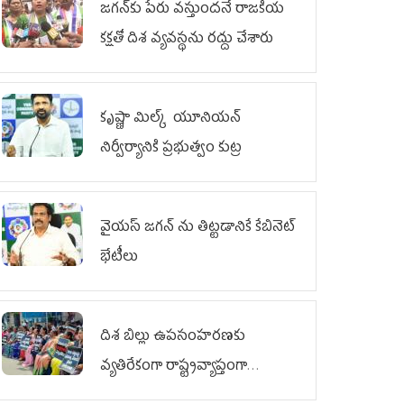
జగన్‌కు పేరు వస్తుందనే రాజకీయ
కక్షతో దిశ వ్య‌వ‌స్థ‌ను రద్దు చేశారు
కృష్ణా మిల్క్‌ యూనియన్‌
నిర్వీర్యానికి ప్రభుత్వం కుట్ర
వైయ‌స్ జగన్‌ ను తిట్టడానికే కేబినెట్‌
భేటీలు
దిశ బిల్లు ఉపసంహరణకు
వ్యతిరేకంగా రాష్ట్రవ్యాప్తంగా
వైయ‌స్ఆర్‌సీపీ మహిళా విభాగం