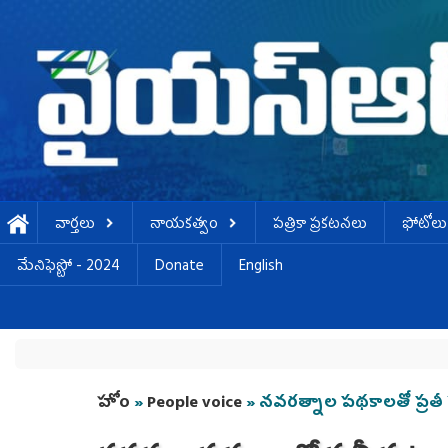
Skip to main content
వార్తలు
నాయకత్వం
పత్రికా ప్రకటనలు
ఫోటోలు
మేనిఫెస్టో - 2024
Donate
English
You are here
హోం
»
People voice
» నవరత్నాల పథ‌కాలతో ప్రతీ క