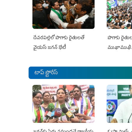
దేవరపల్లిలో పొగాకు రైతులతో
పొగాకు రైతుల‌
వైయస్ జగన్ భేటీ
ముఖాముఖి.
టాప్ స్టోరీస్