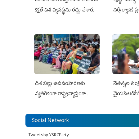
జగన్‌కు పేరు వస్తుందనే రాజకీయ
కృష్ణా మిల్క
కక్షతో దిశ వ్య‌వ‌స్థ‌ను రద్దు చేశారు
నిర్వీర్యానికి 
దిశ బిల్లు ఉపసంహరణకు
నేతన్నల సంక్ష
వ్యతిరేకంగా రాష్ట్రవ్యాప్తంగా
వైయ‌స్ఆర్‌సీప
వైయ‌స్ఆర్‌సీపీ మహిళా విభాగం
అండగా నిలిచ
ఆందోళనలు
Social Network
Tweets by YSRCParty