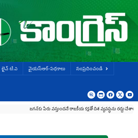
లైవ్ టి.వి
వైయస్ఆర్-పథకాలు
సంప్రదించండి
జగన్‌కు పేరు వస్తుందనే రాజకీయ కక్షతో దిశ వ్య‌వ‌స్థ‌ను రద్దు చేశారు
కృష్ణా