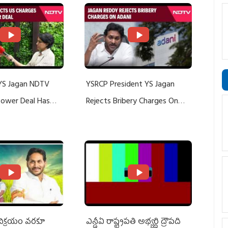
YS Jagan NDTV
YSRCP President YS Jagan
 Power Deal Has
Rejects Bribery Charges On
Do With Adani: YS
Adani, Threatens Defamation
ts US Charges
Suit Against Media Groups
 విక్రయం వరకూ
ఎన్డీఏ రాష్ట్ర‌ప‌తి అభ్య‌ర్థి ద్రౌప‌ది