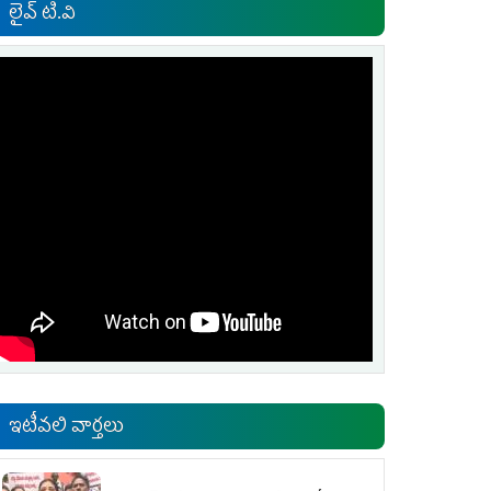
లైవ్ టి.వి
ఇటీవలి వార్తలు