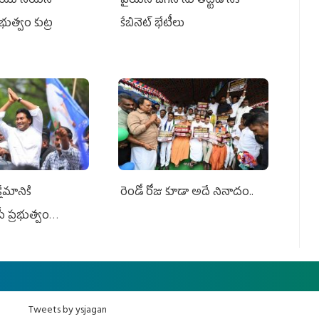
్‌ యూనియన్‌
వైయ‌స్ జగన్‌ ను తిట్టడానికే
ప్రభుత్వం కుట్ర
కేబినెట్‌ భేటీలు
ేమానికి
రెండో రోజు కూడా అదే నినాదం..
ీ ప్రభుత్వం
ింది
Tweets by ysjagan