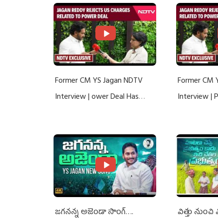
Former CM YS Jagan NDTV
Former CM 
Interview | ower Deal Has
Interview |
Nothing To Do With Adani: YS
Nothing To 
Jagan Rejects US Charges
Jagan Rejec
జగనన్న అజెండా సాంగ్….
విత్తు నుంచి