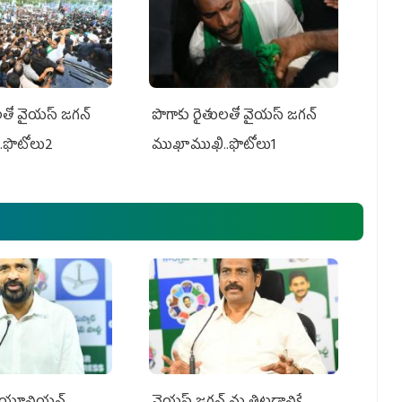
తో వైయ‌స్ జ‌గ‌న్
పొగాకు రైతుల‌తో వైయ‌స్ జ‌గ‌న్
.ఫొటోలు2
ముఖాముఖి..ఫొటోలు1