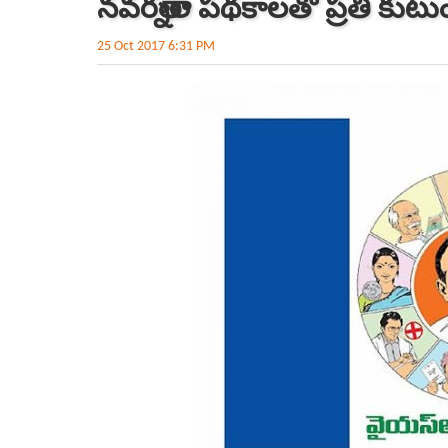
నవరత్నాల పథ‌కాలతో ప్రతీ కుటుంబ
25 Oct 2017 6:31 PM