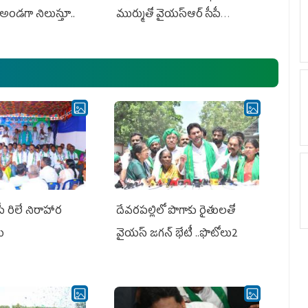
అండగా నిలుస్తూ..
ముర్ముతో వైయ‌స్ఆర్ సీపీ
అధ్య‌క్షులు, సీఎం వైయ‌స్ జ‌గ‌న్,
ఎమ్మెల్యేలు, ఎంపీల స‌మావేశం
పీ రిలే నిరాహార
దేవరపల్లిలో పొగాకు రైతులతో
లు
వైయస్ జగన్ భేటీ ..ఫొటోలు2