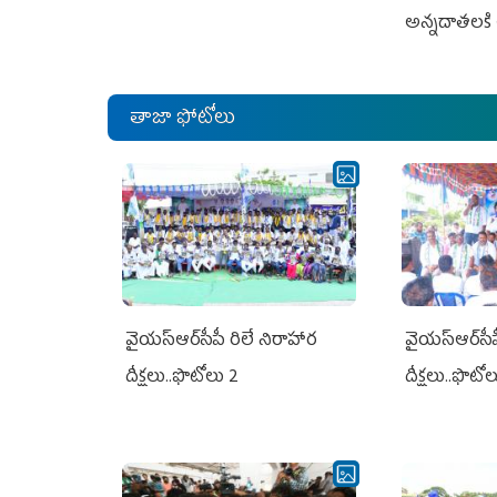
అన్నదాతలకి 
తాజా ఫోటోలు
వైయ‌స్ఆర్‌సీపీ రిలే నిరాహార
వైయ‌స్ఆర్‌సీ
దీక్షలు..ఫొటోలు 2
దీక్షలు..ఫొటో