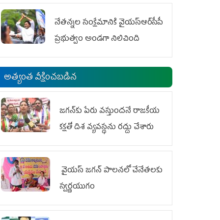
ఆందోళనలు
నేతన్నల సంక్షేమానికి వైయ‌స్ఆర్‌సీపీ
ప్రభుత్వం అండగా నిలిచింది
అత్యంత వీక్షించబడిన
జగన్‌కు పేరు వస్తుందనే రాజకీయ
కక్షతో దిశ వ్య‌వ‌స్థ‌ను రద్దు చేశారు
వైయ‌స్ జగన్ పాలనలో చేనేతలకు
స్వర్ణయుగం