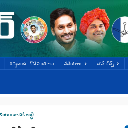
ర‌చ్చ‌బండ‌ - కోటి సంత‌కాలు
వీడియోలు
డౌన్ లోడ్స్
ుటుంబానికి ల‌బ్ధి