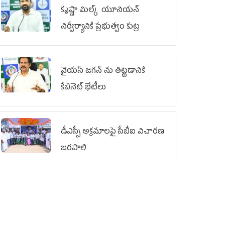
కృష్ణా మిల్క్‌ యూనియన్‌
నిర్వీర్యానికి ప్రభుత్వం కుట్ర
వైయ‌స్ జగన్‌ ను తిట్టడానికే
కేబినెట్‌ భేటీలు
డీఎస్సీ అక్రమాలపై సీబీఐ విచారణ
జరపాలి