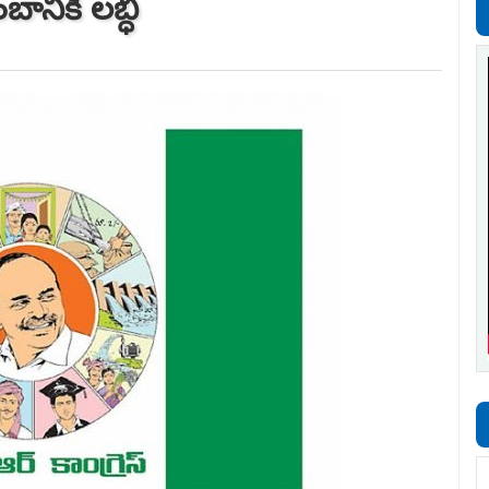
ానికి ల‌బ్ధి