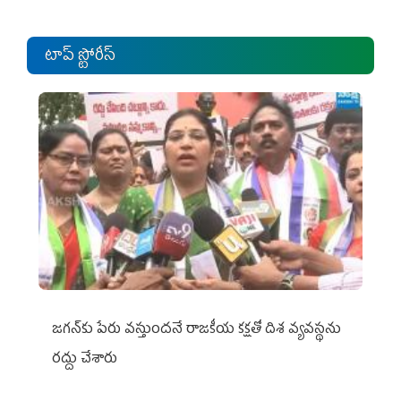
టాప్ స్టోరీస్
జగన్‌కు పేరు వస్తుందనే రాజకీయ కక్షతో దిశ వ్య‌వ‌స్థ‌ను
రద్దు చేశారు