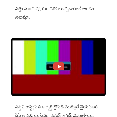
విత్తు నుంచి విక్రయం వరకూ అన్నదాతలకి అండగా
నిలుస్తూ..
ఎన్డీఏ రాష్ట్ర‌ప‌తి అభ్య‌ర్థి ద్రౌప‌ది ముర్ముతో వైయ‌స్ఆర్
సీపీ అధ్య‌క్షులు, సీఎం వైయ‌స్ జ‌గ‌న్, ఎమ్మెల్యేలు,