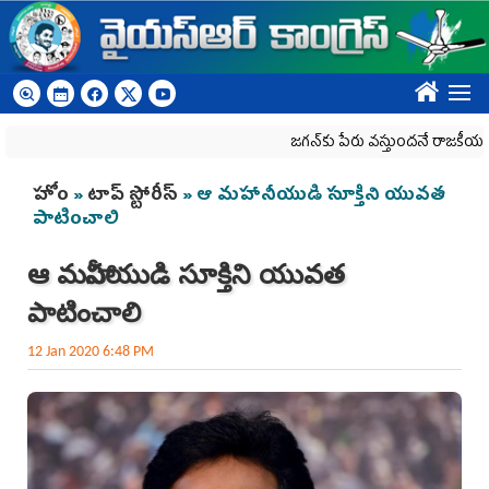
Skip to main content
????
జగన్‌కు పేరు వస్తుందనే రాజకీయ కక్షతో దిశ
You are here
హోం
»
టాప్ స్టోరీస్
» ఆ మహానీయుడి సూక్తిని యువత
పాటించాలి
ఆ మహానీయుడి సూక్తిని యువత
పాటించాలి
12 Jan 2020 6:48 PM