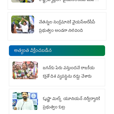
రాష్ట్రవ్యాప్తంగా వైయ‌స్ఆర్‌సీపీ మహిళా
విభాగం ఆందోళనలు
నేతన్నల సంక్షేమానికి వైయ‌స్ఆర్‌సీపీ
ప్రభుత్వం అండగా నిలిచింది
అత్యంత వీక్షించబడిన
జగన్‌కు పేరు వస్తుందనే రాజకీయ
కక్షతో దిశ వ్య‌వ‌స్థ‌ను రద్దు చేశారు
కృష్ణా మిల్క్‌ యూనియన్‌ నిర్వీర్యానికి
ప్రభుత్వం కుట్ర