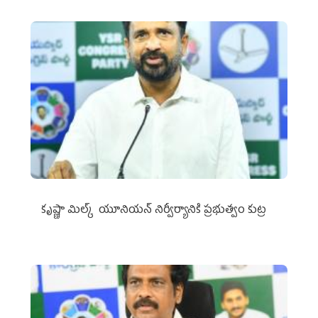
కృష్ణా మిల్క్‌ యూనియన్‌ నిర్వీర్యానికి ప్రభుత్వం కుట్ర