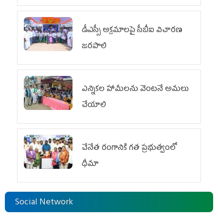
డీఎస్సీ అక్రమాలపై సీబీఐ విచారణ
జరపాలి
ఎన్నికల హామీలను వెంటనే అమలు
చేయాలి
చేనేత రంగానికి గత ప్రభుత్వంలో
ధీమా
Social Network