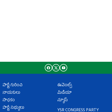
పార్టీ గురించి
ఈవెంట్స్
నాయకులు
మీడియా
సాధకం
న్యూస్
పార్టీ సభ్యులు
YSR CONGRESS PARTY