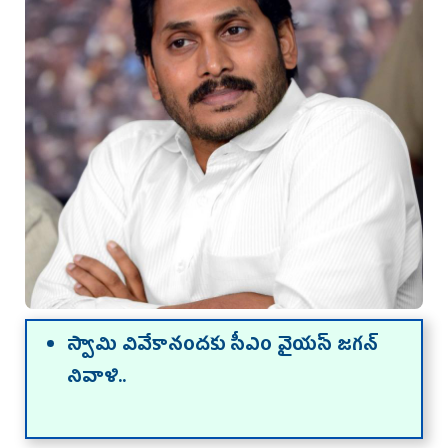
స్వామి వివేకానందకు సీఎం వైయ‌స్ జగన్‌
నివాళి..