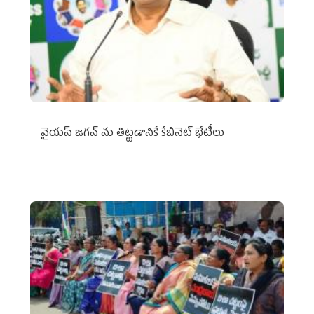
వైయ‌స్ జగన్‌ ను తిట్టడానికే కేబినెట్‌ భేటీలు