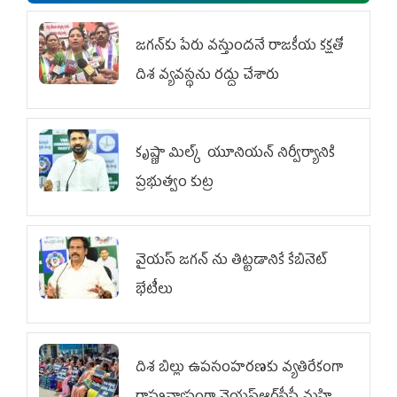
జగన్‌కు పేరు వస్తుందనే రాజకీయ కక్షతో
దిశ వ్య‌వ‌స్థ‌ను రద్దు చేశారు
కృష్ణా మిల్క్‌ యూనియన్‌ నిర్వీర్యానికి
ప్రభుత్వం కుట్ర
వైయ‌స్ జగన్‌ ను తిట్టడానికే కేబినెట్‌
భేటీలు
దిశ బిల్లు ఉపసంహరణకు వ్యతిరేకంగా