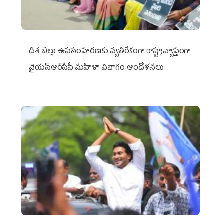
దిశ బిల్లు ఉపసంహరణకు వ్యతిరేకంగా రాష్ట్రవ్యాప్తంగా
వైయ‌స్ఆర్‌సీపీ మహిళా విభాగం ఆందోళనలు