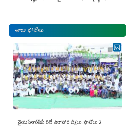
ఎంపీల స‌మావేశం
తాజా ఫోటోలు
వైయ‌స్ఆర్‌సీపీ రిలే నిరాహార దీక్షలు..ఫొటోలు 2