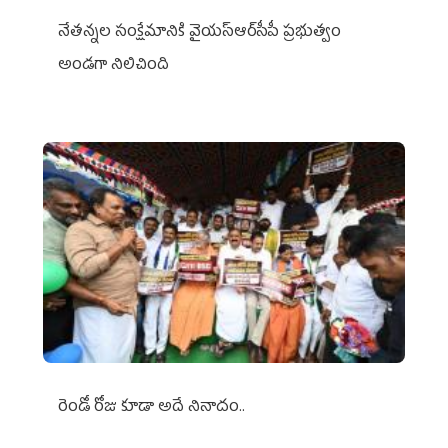
నేతన్నల సంక్షేమానికి వైయ‌స్ఆర్‌సీపీ ప్రభుత్వం
అండగా నిలిచింది
రెండో రోజు కూడా అదే నినాదం..