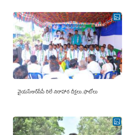
వైయ‌స్ఆర్‌సీపీ రిలే నిరాహార దీక్షలు..ఫొటోలు