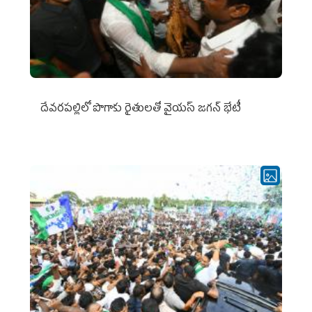
దేవరపల్లిలో పొగాకు రైతులతో వైయస్ జగన్ భేటీ