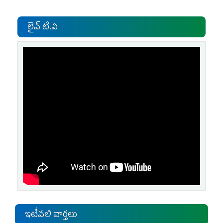
లైవ్ టి.వి
ఇటీవలి వార్తలు