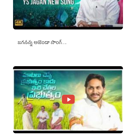
జగనన్న అజెండా సాంగ్….