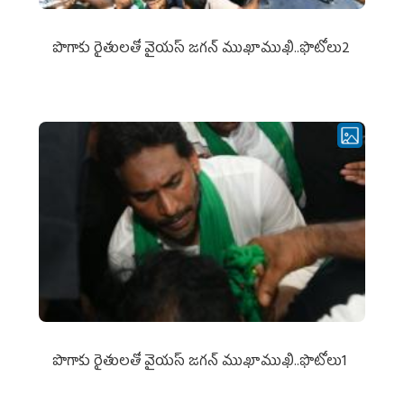
పొగాకు రైతుల‌తో వైయ‌స్ జ‌గ‌న్ ముఖాముఖి..ఫొటోలు2
పొగాకు రైతుల‌తో వైయ‌స్ జ‌గ‌న్ ముఖాముఖి..ఫొటోలు1