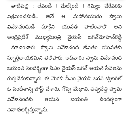
తాడేపల్లి : లేవండి ! మేల్కొండి ! గమ్యం చేరేవరకు
విశ్రమించకండి.. అనే ఆ మహానీయుడు స్వామి
వివేకానందుడి సూక్తిని యువత పాటించాలి’ అని
ఆంధ్రప్రదేశ్‌ ముఖ్యమంత్రి వైయ‌స్‌ జగన్‌మోహన్‌రెడ్డి
సూచించారు. స్వామి వివేకానంద జీవితం యువతకు
స్ఫూర్తిదాయకమని తెలిపారు. ఆదివారం స్వామి వివేకానంద
జయంతి సందర్భంగా సీఎం వైయ‌స్‌ జగన్‌ ఆయన సేవలను
గుర్తుచేసుకున్నారు. ఈ మేరకు సీఎం వైయ‌స్‌ జగన్‌ ట్విటర్‌లో
ఓ సందేశాన్ని పోస్ట్‌ చేశారు. ‘గొప్ప మేధావి, తత్వవేత్త స్వామి
వివేకానందకు ఆయన జయంతి సందర్భంగా
నివాళులర్పిస్తున్నాను.