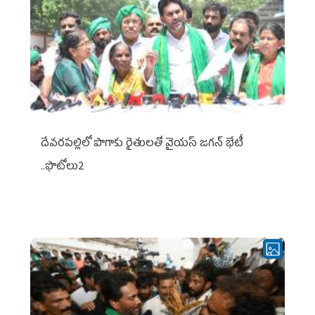
దేవరపల్లిలో పొగాకు రైతులతో వైయస్ జగన్ భేటీ
..ఫొటోలు2