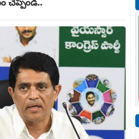
ం చెప్పండి..