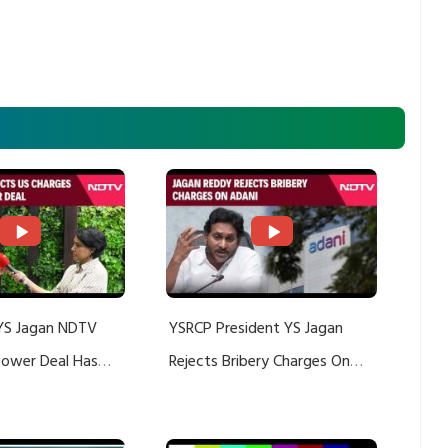
YS Jagan NDTV
YSRCP President YS Jagan
 Power Deal Has
Rejects Bribery Charges On
Do With Adani: YS
Adani, Threatens Defamation
ts US Charges
Suit Against Media Groups