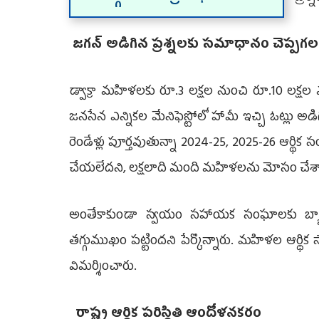
జగన్ అడిగిన ప్రశ్నలకు సమాధానం చెప్పగల
డ్వాక్రా మహిళలకు రూ.3 లక్షల నుంచి రూ.10 లక్ష
జనసేన ఎన్నికల మేనిఫెస్టోలో హామీ ఇచ్చి ఓట్లు అడిగ
రెండేళ్లు పూర్తవుతున్నా 2024-25, 2025-26 ఆర్థిక
చేయలేదని, లక్షలాది మంది మహిళలను మోసం చేశా
అంతేకాకుండా స్వయం సహాయక సంఘాలకు బ్యా
తగ్గుముఖం పట్టిందని పేర్కొన్నారు. మహిళల ఆర్థిక
విమర్శించారు.
రాష్ట్ర ఆర్థిక పరిస్థితి ఆందోళనకరం