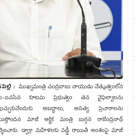
పల్లి :
ముఖ్యమంత్రి చంద్రబాబు నాయుడు నేతృత్వంలోని
ీపీ–జనసేన కూటమి ప్రభుత్వం తన వైఫల్యాలను
పిపుచ్చుకునేందుకు అబద్ధాలు, అసత్య ప్రచారాలను
యిస్తోందని మాజీ ఆర్థిక మంత్రి బుగ్గన రాజేంద్రనాథ్
్శించారు. డ్వాక్రా మహిళలకు వడ్డీ రాయితీ అంశంపై మాజీ