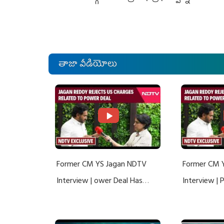
తాజా వీడియోలు
Former CM YS Jagan NDTV
Former CM 
Interview | ower Deal Has
Interview |
Nothing To Do With Adani: YS
Nothing To 
Jagan Rejects US Charges
Jagan Rejec