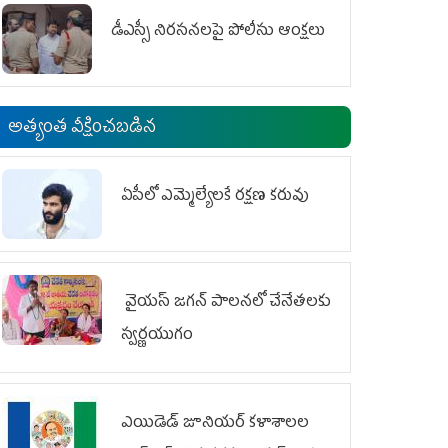
డీఎస్సీ నిరసనలపై పోలీసు ఆంక్షలు
అత్యంత వీక్షించబడిన
ఏపీలో ఎమ్మెల్యేల‌కే ర‌క్ష‌ణ క‌రువు
వైయ‌స్ జగన్ పాలనలో చేనేతలకు
స్వర్ణయుగం
ఎయిడెడ్‌ జూనియర్‌ కళాశాలల