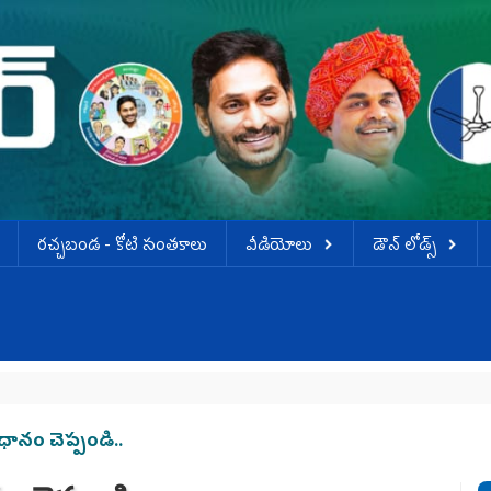
ర‌చ్చ‌బండ‌ - కోటి సంత‌కాలు
వీడియోలు
డౌన్ లోడ్స్
ఏ
ధానం చెప్పండి..