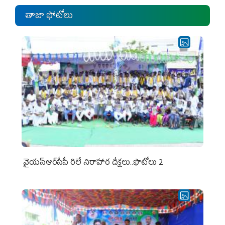
తాజా ఫోటోలు
వైయ‌స్ఆర్‌సీపీ రిలే నిరాహార దీక్షలు..ఫొటోలు 2