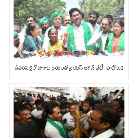
దేవరపల్లిలో పొగాకు రైతులతో వైయస్ జగన్ భేటీ ..ఫొటోలు2