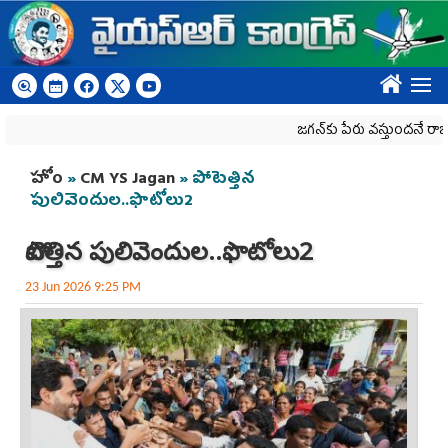
Skip to main content
????
జగన్‌కు పేరు వస్తుందనే రాజకీయ కక్షతో
You are here
హోం
»
CM YS Jagan
» పోటెత్తిన
పులివెందుల‌..ఫొటోలు2
పోటెత్తిన పులివెందుల‌..ఫొటోలు2
23 Jun 2026 9:25 PM