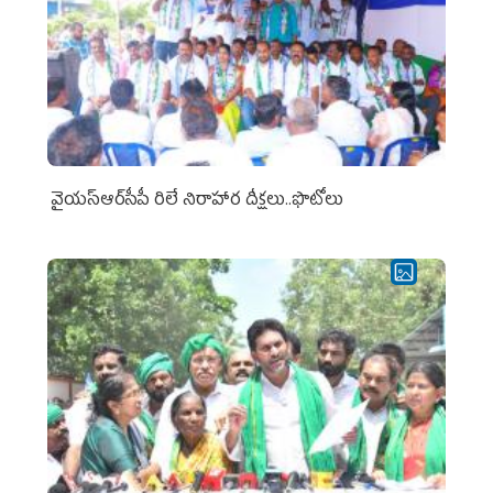
వైయ‌స్ఆర్‌సీపీ రిలే నిరాహార దీక్షలు..ఫొటోలు