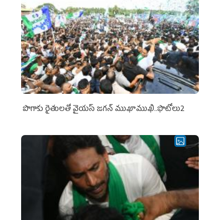
పొగాకు రైతుల‌తో వైయ‌స్ జ‌గ‌న్ ముఖాముఖి..ఫొటోలు2