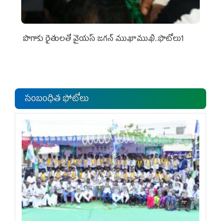
పొగాకు రైతుల‌తో వైయ‌స్ జ‌గ‌న్ ముఖాముఖి..ఫొటోలు1
సంబంధిత ఫోటోలు