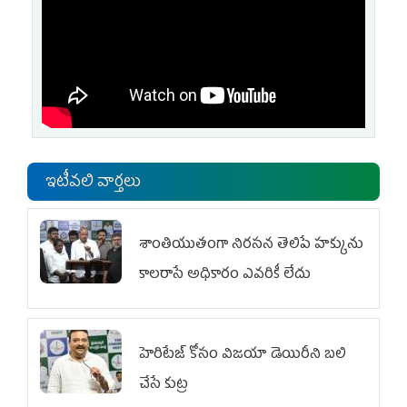
ఇటీవలి వార్తలు
శాంతియుతంగా నిరసన తెలిపే హక్కును
కాలరాసే అధికారం ఎవరికీ లేదు
హెరిటేజ్ కోసం విజయా డెయిరీని బలి
చేసే కుట్ర‌