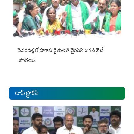
దేవరపల్లిలో పొగాకు రైతులతో వైయస్ జగన్ భేటీ
..ఫొటోలు2
టాప్ స్టోరీస్