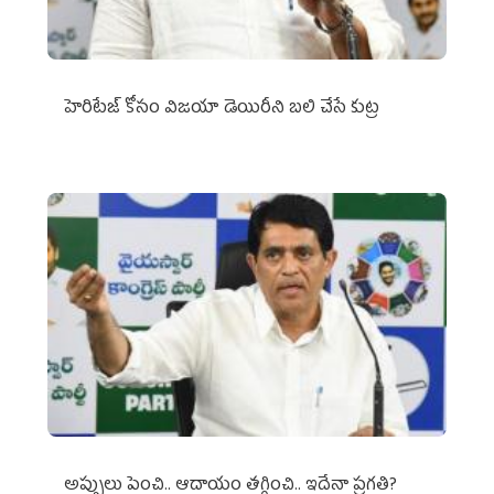
హెరిటేజ్ కోసం విజయా డెయిరీని బలి చేసే కుట్ర‌
అప్పులు పెంచి.. ఆదాయం తగ్గించి.. ఇదేనా ప్రగతి?