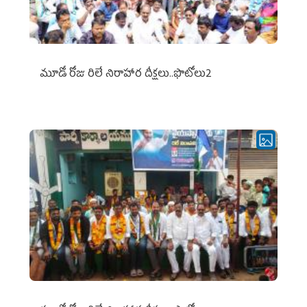
మూడో రోజు రిలే నిరాహార దీక్షలు..ఫొటోలు2