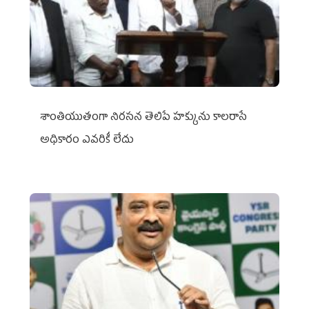
శాంతియుతంగా నిరసన తెలిపే హక్కును కాలరాసే
అధికారం ఎవరికీ లేదు