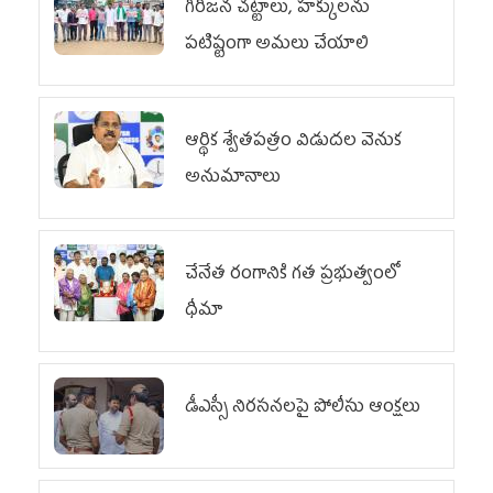
గిరిజన చట్టాలు, హక్కులను
పటిష్టంగా అమలు చేయాలి
ఆర్థిక శ్వేతపత్రం విడుదల వెనుక
అనుమానాలు
చేనేత రంగానికి గత ప్రభుత్వంలో
ధీమా
డీఎస్సీ నిరసనలపై పోలీసు ఆంక్షలు