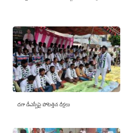
దగా డీఎస్సీపై పోటెత్తిన దీక్షలు