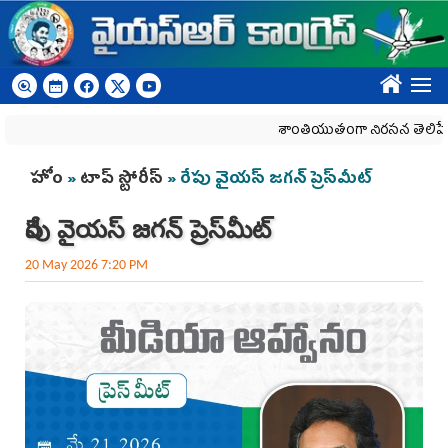
Skip to main content
????
శాంతియుతంగా నిరసన తెలిపే హక్కును
You are here
హోం
»
టాప్ స్టోరీస్
» రేపు వైయస్‌ జగన్‌ ప్రెస్‌మీట్‌
రేపు వైయస్‌ జగన్‌ ప్రెస్‌మీట్‌
20 May 2026 7:20 PM