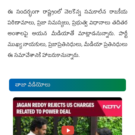
ఈ సందర్భంగా రాష్ట్రంలో నెలకొన్న సమకాలీన రాజకీయ
పరిణామాలు, ప్రజా సమస్యలు, ప్రభుత్వ విధానాలు తదితర
అంశాలపై ఆయన మీడియాతో మాట్లాడనున్నారు. పార్టీ
ముఖ్య నాయకులు, ప్రజాప్రతినిధులు, మీడియా ప్రతినిధులు
ఈ సమావేశానికి హాజరుకానున్నారు.
తాజా వీడియోలు