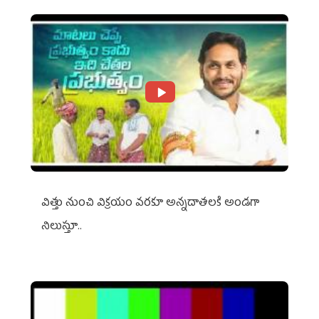
విత్తు నుంచి విక్రయం వరకూ అన్నదాతలకి అండగా
నిలుస్తూ..