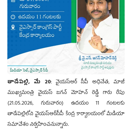
తాడేపల్లి, మే 20
: వైయస్ఆర్ సీపీ అధినేత, మాజీ
ముఖ్యమంత్రి వైయస్ జగన్ మోహన్ రెడ్డి గారు రేపు
(21.05.2026, గురువారం) ఉదయం 11 గంటలకు
తాడేపల్లిలోని వైయ‌స్ఆర్‌సీపీ కేంద్ర కార్యాలయంలో మీడియా
సమావేశం నిర్వహించనున్నారు.