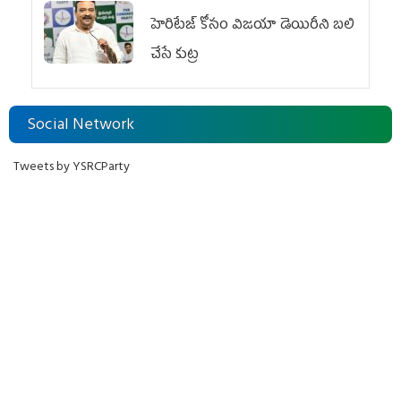
హెరిటేజ్ కోసం విజయా డెయిరీని బలి
చేసే కుట్ర‌
Social Network
Tweets by YSRCParty