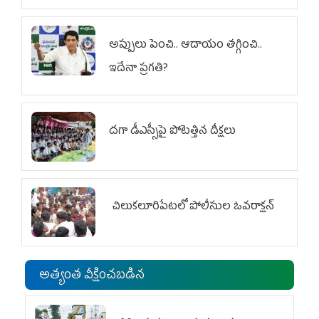
అప్పులు పెంచి.. ఆదాయం తగ్గించి..
ఇదేనా ప్రగతి?
దగా డీఎస్సీపై పోటెత్తిన దీక్షలు
చిలుక‌లూరిపేట‌లో పోలీసుల ఓవ‌రాక్ష‌న్‌
అత్యంత వీక్షించబడిన