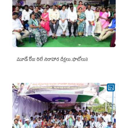
మూడో రోజు రిలే నిరాహార దీక్షలు..ఫొటోలు3