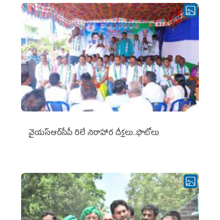
వైయ‌స్ఆర్‌సీపీ రిలే నిరాహార దీక్షలు..ఫొటోలు