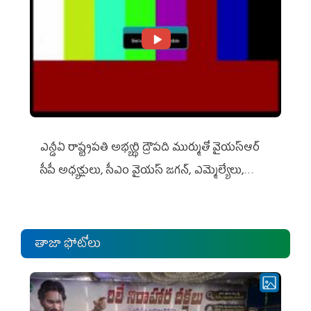
ఎన్డీఏ రాష్ట్ర‌ప‌తి అభ్య‌ర్థి ద్రౌప‌ది ముర్ముతో వైయ‌స్ఆర్
సీపీ అధ్య‌క్షులు, సీఎం వైయ‌స్ జ‌గ‌న్, ఎమ్మెల్యేలు,
ఎంపీల స‌మావేశం
తాజా ఫోటోలు