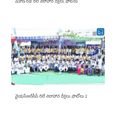
మూడో రోజు రిలే నిరాహార దీక్షలు..ఫొటోలు
వైయ‌స్ఆర్‌సీపీ రిలే నిరాహార దీక్షలు..ఫొటోలు 2