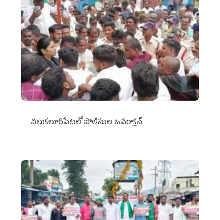
చిలుక‌లూరిపేట‌లో పోలీసుల ఓవ‌రాక్ష‌న్‌