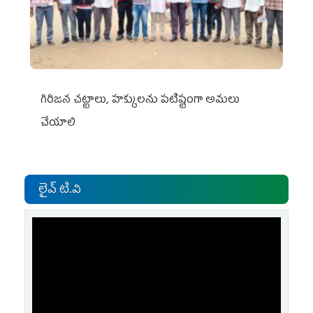
గిరిజన చట్టాలు, హక్కులను పటిష్టంగా అమలు
చేయాలి
లైవ్ టి.వి