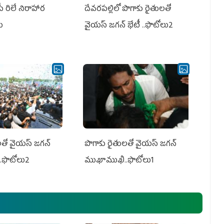
పీ రిలే నిరాహార
దేవరపల్లిలో పొగాకు రైతులతో
లు
వైయస్ జగన్ భేటీ ..ఫొటోలు2
తో వైయ‌స్ జ‌గ‌న్
పొగాకు రైతుల‌తో వైయ‌స్ జ‌గ‌న్
.ఫొటోలు2
ముఖాముఖి..ఫొటోలు1