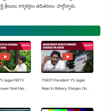
్టీ శ్రేణులు, కార్యకర్తలు తదితరులు పాల్గొన్నారు.
YS Jagan NDTV
YSRCP President YS Jagan
 Power Deal Has
Rejects Bribery Charges On
Do With Adani: YS
Adani, Threatens Defamation
ts US Charges
Suit Against Media Groups