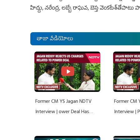
హిద్దు, నరేంద్ర, లబ్బే రాఘవ, బెస్త వెంకటేశ్‌తోపాటు పార
తాజా వీడియోలు
Former CM YS Jagan NDTV
Former CM 
Interview | ower Deal Has
Interview |
Nothing To Do With Adani: YS
Nothing To 
Jagan Rejects US Charges
Jagan Rejec