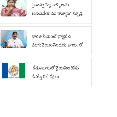
ప్రజాస్వామ్య హక్కులను
అణచివేయడం రాజ్యాంగ స్ఫూర్తికి
విరుద్ధం
భారతి సిమెంట్ ఫ్యాక్టరీని
మూసివేయించేందుకు బాబు, లోకేశ్
కుట్ర
కోడుమూరులో వైయ‌స్ఆర్‌సీపీ
డీఎస్సీ రిలే దీక్షలు