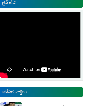
లైవ్ టి.వి
ఇటీవలి వార్తలు