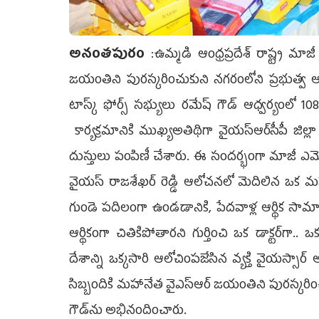
అనంతపురం
:ఉమ్మడి ఆంధ్రప్రదేశ్‌ రాష్ట్ర మ
జయంతిని పురస్కరించుకుని నగరంలోని ప్రభుత్వ ఆసుపత్రి 
టాస్క్‌ ఫోర్స్‌ సభ్యులు రమేష్‌ గౌడ్‌ ఆధ్వర్యంలో 1
కార్యక్రమానికి ముఖ్యఅతిథిగా వైయ‌స్ఆర్‌సీపీ జిల్
దుస్తులు పంపిణీ చేశారు. ఈ సందర్భంగా మాజీ ఎమ్మెల్
వైయస్‌ రాజశేఖర్‌ రెడ్డి ఆలోచనలో మెదిలిన ఒక మహ
గుండె పదిలంగా ఉండడానికి, పేదవాళ్ల ఆర్థిక సామాజిక
ఆర్థికంగా చితికిపోతారని గుర్తించి ఒక డాక్టర్‌గా.
దేశాన్ని ఒక్కసారి ఆలోచింపజేసిన వ్యక్తి వైయస్సార్‌ 
సిబ్బందికి మహానేత వైఎస్‌ఆర్‌ జయంతిని పురస్కర
గౌడ్‌ను అభినందించారు.