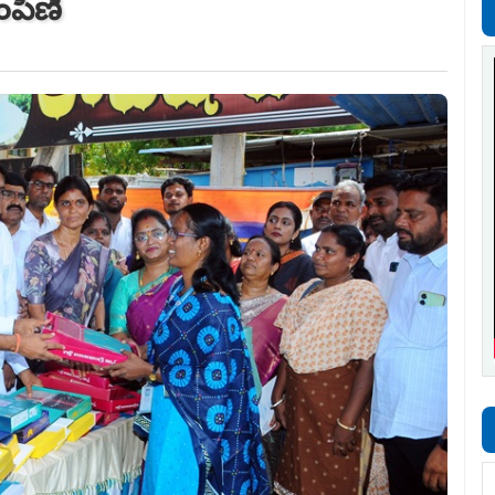
పంపిణీ