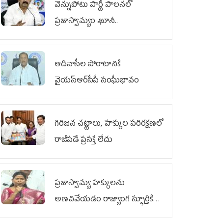
వెన్నుపోటు పార్టీ పాలనలో
ప్రజాస్వామ్యం ఖూనీ..
ఆదివాసీల పోరాటానికి
వైయ‌స్ఆర్‌సీపీ సంఘీభావం
గిరిజన చట్టాలు, హక్కుల పరిరక్షణలో
రాజీపడే ప్రసక్తే లేదు
ప్రజాస్వామ్య హక్కులను
అణచివేయడం రాజ్యాంగ స్ఫూర్తికి
విరుద్ధం