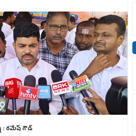
 : రమేష్‌ గౌడ్‌