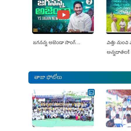
జగనన్న అజెండా సాంగ్….
విత్తు నుంచి
అన్నదాతలకి 
తాజా ఫోటోలు