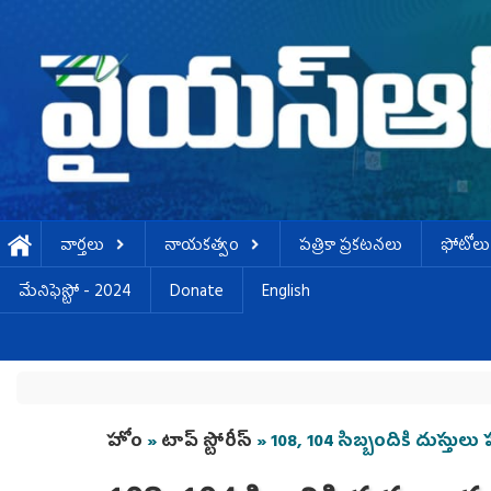
Skip to main content
వార్తలు
నాయకత్వం
పత్రికా ప్రకటనలు
ఫోటోలు
మేనిఫెస్టో - 2024
Donate
English
You are here
హోం
»
టాప్ స్టోరీస్
» 108, 104 సిబ్బందికి దుస్తులు