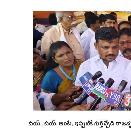
కుయ్‌.. కుయ్‌..అంటే, ఇప్పటికీ గుర్తొచ్చేది రాజన్న