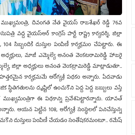
ాజీ ముఖ్యమంత్రి, దివంగత నేత వైయస్‌ రాజశేఖర్‌ రెడ్డి 76వ
వద్ద వైయస్ఆర్‌ కాంగ్రెస్‌ పార్టీ రాష్ట్ర కార్యదర్శి, జిల్లా
08, 104 సిబ్బందికి దుస్తుల పంపిణీ కార్యక్రమం చేపట్టారు. ఈ
లా అధ్యక్షులు, మాజీ ఎమ్మెల్యే అనంత వెంకటరామిరెడ్డి హాజరై
యే, జిల్లా అధ్యక్షులు అనంత వెంకట్రామిరెడ్డి మాట్లాడుతూ..
త్తరమైన కార్యక్రమమే ఆరోగ్యశ్రీ పథకం అన్నారు. పేదవాడు
 స్థితిగతులను దృష్టిలో ఉంచుకొని పెద్ద పెద్ద జబ్బులు వస్తే
. ఒక ముఖ్యమంత్రిగా ఈ పథకాన్ని ప్రవేశపెట్టారన్నారు. యావత్‌
అన్నారు. ఆయన పెట్టిన 108, ఆరోగ్యశ్రీ సంస్థలలో పనిచేస్తున్న
ించుకొని దుస్తులు పంపిణీ చేయడం సంతోషకరమంటూ.. రమేష్‌