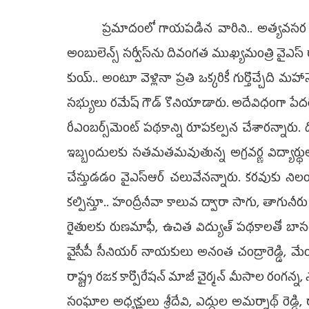
ప్రమాదంలో గాయపడిన వారిని.. అత్యవసర వైద
అంబులెన్స్‌ సర్వీస్‌ను దివంగత ముఖ్యమంత్రి వైఎస్‌
కుయ్‌.. అంటూ వెళ్లినా ప్రతి ఒక్కరికీ గుర్తొచ్చేది మహా
సభ్యులు రమేష్ గౌడ్ కొనియాడారు. అదేవిధంగా పే
రీఎంబర్స్‌మెంట్‌ పథకాన్ని రూపకల్పన చేశారన్నారు. దీంత
ఇబ్బందులకు సతమతమవుతున్న అగ్రవర్ణ విద్యార్థుల
చేస్తుడడం వైఎస్‌ఆర్‌ చలువేనన్నారు. కరవుకు న
కల్పిస్తూ.. హంద్రీనీవా కాలువ ద్వారా సాగు, తాగున
రైతులకు రుణమాఫీ, ఉచిత విద్యుత్‌ పథకాలతో బాసటగా న
వైసీపీ సీనియర్‌ నాయకులు అనంత చంద్రారెడ్డి, మ
రాష్ట్ర రజక కార్పొరేషన్‌ మాజీ చైర్మన్‌ మీసాల రంగన్న
సంఘాల అధ్యక్షులు శ్రీదేవి, ఎద్దుల అమర్నాథ్‌ రె