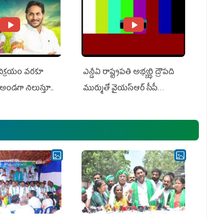
 విక్రయం వరకూ
ఎన్డీఏ రాష్ట్ర‌ప‌తి అభ్య‌ర్థి ద్రౌప‌ది
అండగా నిలుస్తూ..
ముర్ముతో వైయ‌స్ఆర్ సీపీ
అధ్య‌క్షులు, సీఎం వైయ‌స్ జ‌గ‌న్,
ఎమ్మెల్యేలు, ఎంపీల స‌మావేశం