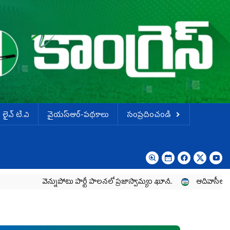
లైవ్ టి.వి
వైయస్ఆర్-పథకాలు
సంప్రదించండి
న్నుపోటు పార్టీ పాలనలో ప్రజాస్వామ్యం ఖూనీ..
ఆదివాసీల పోరాటానికి వైయ‌స