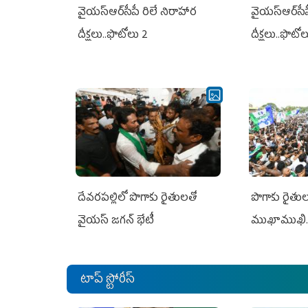
వైయ‌స్ఆర్‌సీపీ రిలే నిరాహార
వైయ‌స్ఆర్‌సీ
దీక్షలు..ఫొటోలు 2
దీక్షలు..ఫొటో
దేవరపల్లిలో పొగాకు రైతులతో
పొగాకు రైతుల‌
వైయస్ జగన్ భేటీ
ముఖాముఖి.
టాప్ స్టోరీస్