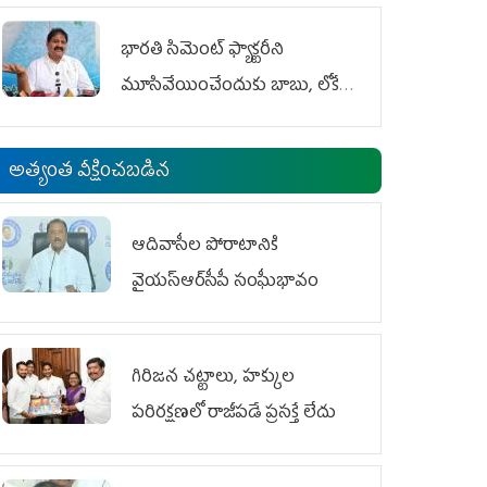
భారతి సిమెంట్ ఫ్యాక్టరీని
మూసివేయించేందుకు బాబు, లోకేశ్
కుట్ర
అత్యంత వీక్షించబడిన
ఆదివాసీల పోరాటానికి
వైయ‌స్ఆర్‌సీపీ సంఘీభావం
గిరిజన చట్టాలు, హక్కుల
పరిరక్షణలో రాజీపడే ప్రసక్తే లేదు