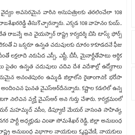
్యం అవసరమైన వారిని ఆసుపత్రులకు తరలించేలా 108
 రాజశేఖరరెడ్డి తీసుకొచ్చారన్నారు. ఎక్కడ 108 వాహనం కుయ్‌..
నేత రాజన్నే అని వైయస్సార్ రాష్ట్ర కార్యదర్శి బిసి టాస్క్ ఫోర్స్
దరికంతో ఏ ఒక్కరూ ఉన్నత చదువులకు దూరం కాకూడదనే ఫీజు
ో లక్షలాది నిరుపేద ఎస్సీ, ఎస్టీ, బీసీ, మైనార్టీతోపాటు ఆర్థిక
ు సైతం ఉన్నత చదువులు చదివి దేశ విదేశాల్లో ఉద్యోగాలు
ిలయమైన అనంతపురం ఉమ్మడి జిల్లాలోని రైతాంగానికి భరోసా
ీరు అందించిన ఘనత వైఎస్‌ఆర్‌దేనన్నారు. కష్టాల కడలిలో ఉన్న
ిలిచిన వ్యక్తి వైఎస్‌ఆర్‌ అని గుర్తు చేశారు. కార్యక్రమంలో
ేయర్‌ మహమ్మద్‌ వసీం, డిప్యూటి మేయర్‌ వాసంతి సాహిత్య,
, నగర పార్టీ అధ్యక్షుడు చింతా సోమశేఖర్‌ రెడ్డి, జిల్లా అనుబంధ
డ్డి, రాష్ట్ర అనుబంధ విభాగాల నాయకులు కృష్ణవేణి, నాయకులు