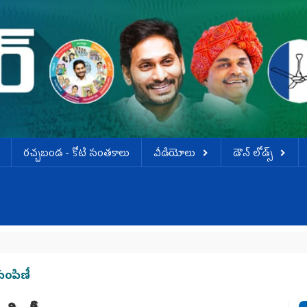
ర‌చ్చ‌బండ‌ - కోటి సంత‌కాలు
వీడియోలు
డౌన్ లోడ్స్
వె
 పంపిణీ