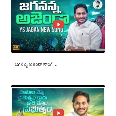
జగనన్న అజెండా సాంగ్….