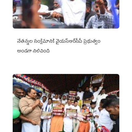
నేతన్నల సంక్షేమానికి వైయ‌స్ఆర్‌సీపీ ప్రభుత్వం
అండగా నిలిచింది