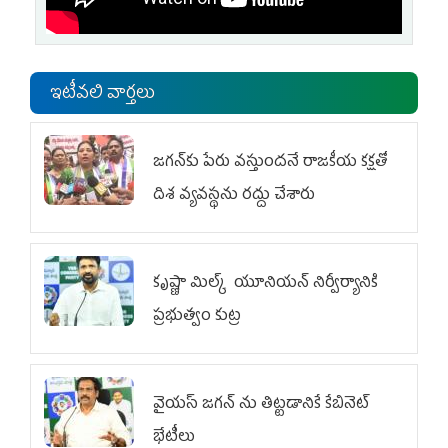
ఇటీవలి వార్తలు
జగన్‌కు పేరు వస్తుందనే రాజకీయ కక్షతో
దిశ వ్య‌వ‌స్థ‌ను రద్దు చేశారు
కృష్ణా మిల్క్‌ యూనియన్‌ నిర్వీర్యానికి
ప్రభుత్వం కుట్ర
వైయ‌స్ జగన్‌ ను తిట్టడానికే కేబినెట్‌
భేటీలు