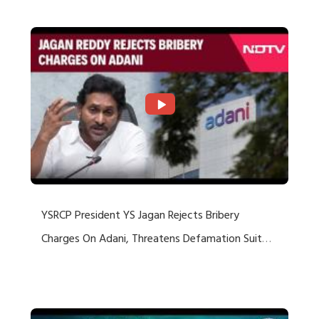
YSRCP President YS Jagan Rejects Bribery
Charges On Adani, Threatens Defamation Suit
Against Media Groups