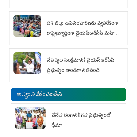
దిశ బిల్లు ఉపసంహరణకు వ్యతిరేకంగా
రాష్ట్రవ్యాప్తంగా వైయ‌స్ఆర్‌సీపీ మహిళా
విభాగం ఆందోళనలు
నేతన్నల సంక్షేమానికి వైయ‌స్ఆర్‌సీపీ
ప్రభుత్వం అండగా నిలిచింది
అత్యంత వీక్షించబడిన
చేనేత రంగానికి గత ప్రభుత్వంలో
ధీమా