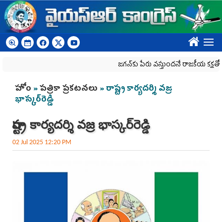
Skip to main content
????
జగన్‌కు పేరు వస్తుందనే రాజకీయ కక్షతో దిశ వ్య‌వ‌
You are here
హోం
»
పత్రికా ప్రకటనలు
» రాష్ట్ర కార్యదర్శి వ‌జ్ర
భాస్క‌ర్‌రెడ్డి
రాష్ట్ర కార్యదర్శి వ‌జ్ర భాస్క‌ర్‌రెడ్డి
02 Jul 2025 12:20 PM