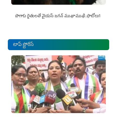
పొగాకు రైతుల‌తో వైయ‌స్ జ‌గ‌న్ ముఖాముఖి..ఫొటోలు1
టాప్ స్టోరీస్