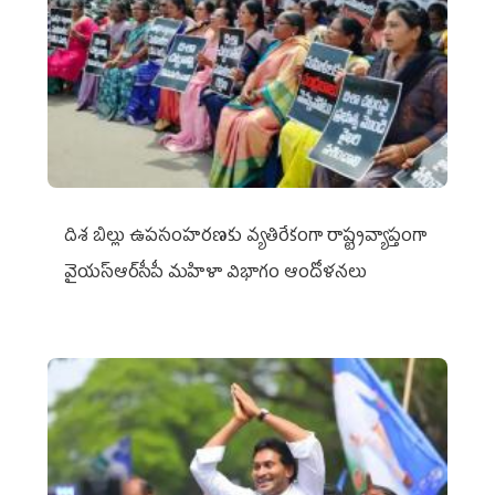
దిశ బిల్లు ఉపసంహరణకు వ్యతిరేకంగా రాష్ట్రవ్యాప్తంగా
వైయ‌స్ఆర్‌సీపీ మహిళా విభాగం ఆందోళనలు