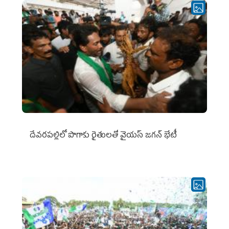
దేవరపల్లిలో పొగాకు రైతులతో వైయస్ జగన్ భేటీ