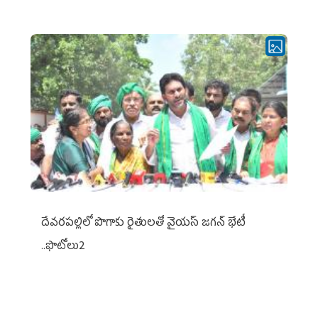
దేవరపల్లిలో పొగాకు రైతులతో వైయస్ జగన్ భేటీ
..ఫొటోలు2