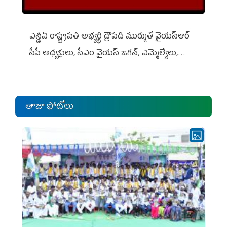
ఎన్డీఏ రాష్ట్ర‌ప‌తి అభ్య‌ర్థి ద్రౌప‌ది ముర్ముతో వైయ‌స్ఆర్
సీపీ అధ్య‌క్షులు, సీఎం వైయ‌స్ జ‌గ‌న్, ఎమ్మెల్యేలు,
ఎంపీల స‌మావేశం
తాజా ఫోటోలు