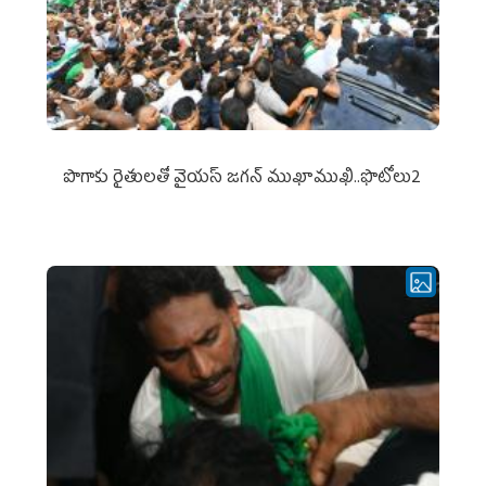
పొగాకు రైతుల‌తో వైయ‌స్ జ‌గ‌న్ ముఖాముఖి..ఫొటోలు2