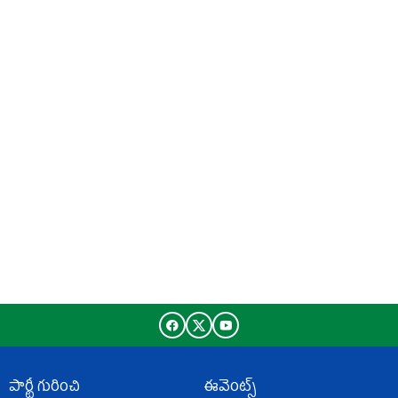
పార్టీ గురించి
ఈవెంట్స్