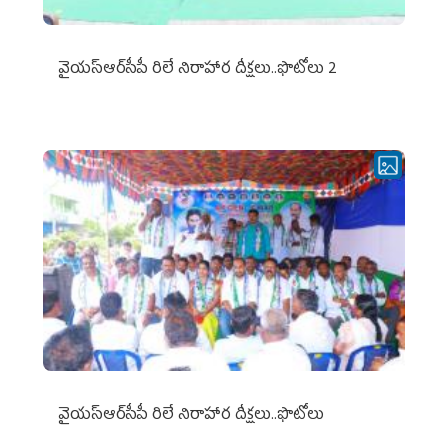
వైయ‌స్ఆర్‌సీపీ రిలే నిరాహార దీక్షలు..ఫొటోలు 2
వైయ‌స్ఆర్‌సీపీ రిలే నిరాహార దీక్షలు..ఫొటోలు