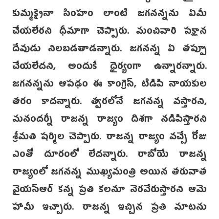
కుమ్మక్కైనా సింహం లాంటి జగనన్నను ఏమీ
చేయలేరని ధీమాగా చెప్పారు. మంచివారి పక్షాన
దేవుడు నిలబడతాడన్నారు. జగనన్న ఏ తప్పూ
చేయలేదని, అందుకే ధైర్యంగా ఉన్నారన్నారు.
జగనన్నను ఆపఢం ఈ కాంగ్రెస్‌, టిడిపి నాయకుల
తరం కాదన్నారు. త్వరలోనే జగనన్న వస్తారని,
మనందర్నీ రాజన్న రాజ్యం దిశగా నడిపిస్తారని
శ్రీమతి షర్మిల చెప్పారు. రాజన్న రాజ్యం వచ్చే రోజు
ఎంతో దూరంలో లేదన్నారు. రాబోయే రాజన్న
రాజ్యంలో జగనన్న ముఖ్యమంత్రి అయిన తరువాత
వైయస్‌ఆర్‌ కన్న ప్రతి కలనూ నెరవేరుస్తారని ఆమె
హామీ ఇచ్చారు. రాజన్న ఇచ్చిన ప్రతి మాటను