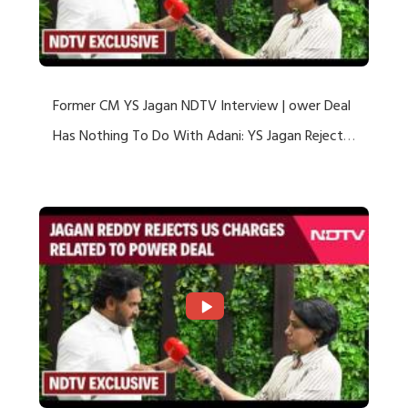
Former CM YS Jagan NDTV Interview | ower Deal
Has Nothing To Do With Adani: YS Jagan Rejects
US Charges