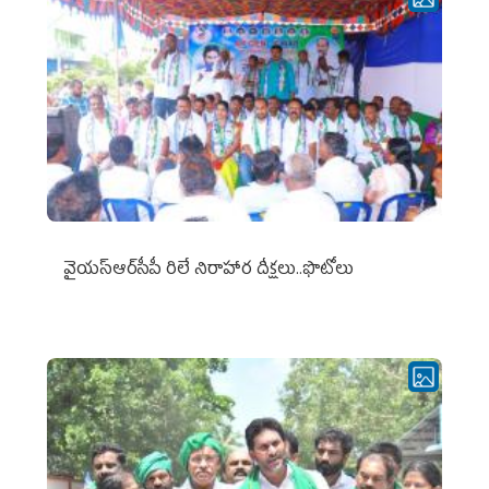
వైయ‌స్ఆర్‌సీపీ రిలే నిరాహార దీక్షలు..ఫొటోలు