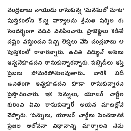
చంద్రబాబు నాయుడు రాసుకున్న 'మనసులో మాట'
పుస్తకంలోని కొన్ని వాక్యాలను శ్రీమతి షర్మిల ఈ
సందర్భంగా చదివి వినిపించారు. ప్రాజెక్టులు కడితే
నష్టం వస్తుందని పిచ్చి లెక్కలు వేసి చంద్రబాబు ఆ
పుస్తకంలో రాశారన్నారు. ఉచిత విద్యుత్‌ అసలు
ఇవ్వనేకూడదని రాసుకున్నారన్నారు. సబ్సిడీలు ఇస్తే
ప్రజలు సోమరిపోతులవుతారు.. వారికి ఏదీ
ఉచితంగా ఇవ్వకూడదని కూడా రాసుకున్నారని
ప్రస్తావించారు. ఇక పన్నులు, యూజర్‌ చార్జీల
గురించి ఏమి రాసుకున్నారో ఆయన మాటల్లోనే
చెప్పారు. 'పన్నులు, యూజర్‌ చార్జీలు పెంచడానికి
ప్రజల ఆలోచనా విధానాన్ని మార్చాలని నేను