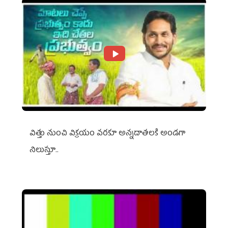
విత్తు నుంచి విక్రయం వరకూ అన్నదాతలకి అండగా
నిలుస్తూ..