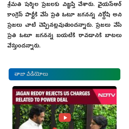
శ్రీమతి షర్మిల ప్రజలకు విజ్ఞప్తి చేశారు. వైయస్‌ఆర్‌
కాంగ్రెస్‌ పార్టీకి వేసే ప్రతి ఓటూ జగనన్న నిర్దోషి అని
ప్రజలు చాటి చెప్పినట్లవుతుందన్నారు. ప్రజలు వేసే
ప్రతి ఓటూ జగనన్న బయటికి రావడానికి బాటలు
వేస్తుందన్నారు.
తాజా వీడియోలు