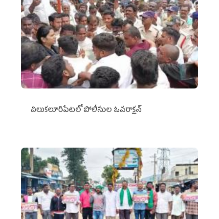
చిలుక‌లూరిపేట‌లో పోలీసుల ఓవ‌రాక్ష‌న్‌