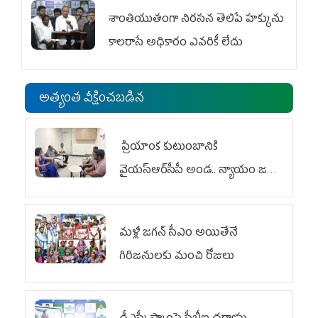
శాంతియుతంగా నిరసన తెలిపే హక్కును
కాలరాసే అధికారం ఎవరికీ లేదు
అత్యంత వీక్షించబడిన
ప్రియాంక కుటుంబానికి
వైయ‌స్ఆర్‌సీపీ అండ.. న్యాయం జరిగే
వరకు పోరాటం
మళ్లీ జగన్ సీఎం అయితేనే
గిరిజనులకు మంచి రోజులు