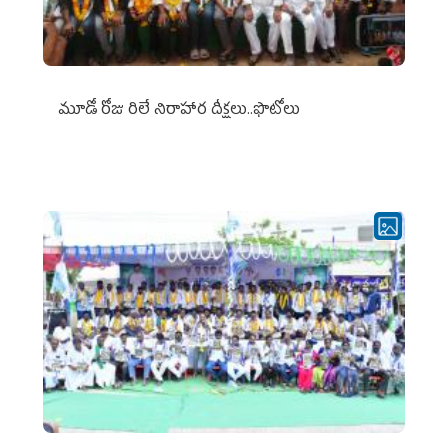
మూడో రోజు రిలే నిరాహార దీక్షలు..ఫొటోలు