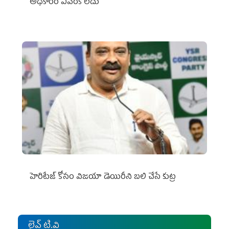
అధికారం ఎవరికీ లేదు
హెరిటేజ్ కోసం విజయా డెయిరీని బలి చేసే కుట్ర‌
లైవ్ టి.వి