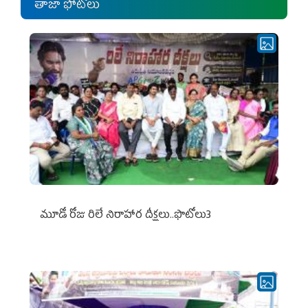
తాజా ఫోటోలు
మూడో రోజు రిలే నిరాహార దీక్షలు..ఫొటోలు3