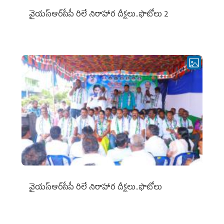
వైయ‌స్ఆర్‌సీపీ రిలే నిరాహార దీక్షలు..ఫొటోలు 2
వైయ‌స్ఆర్‌సీపీ రిలే నిరాహార దీక్షలు..ఫొటోలు