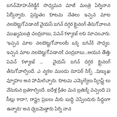
జగన్‌మోహన్‌రెడ్డికే సాధ్యమని మాజీ మంత్రి పేర్నినాని
పేర్కొన్నారు. ప్రస్తుతం కూటమి నేత‌లు ఇచ్చిన మాట
నిలబెట్టుకోవడానికి వైయ‌స్ జగన్ దగ్గర ట్రైనింగ్ తీసుకోవాలని
ముఖ్యమంత్రి చంద్రబాబు, పవన్ కళ్యాణ్ లకు సూచించారు.
‘ఇచ్చిన మాట నిలబెట్టుకోవాలంటే ఒక్క జగన్‌కే సాధ్యం.
ఇచ్చిన మాట నిలబెట్టుకోవడానికి చంద్రబాబు...ఆయన తొత్తు
పవన్ కళ్యాణ్ ... వైయ‌స్ జగన్ దగ్గర ట్రైనింగ్
తీసుకోవాల్సిందే. ఎ న్నికల ముందు సూపర్ సిక్స్ ..షణ్ముఖ
వ్యూహం అని హామీలిచ్చారు. కూటమి ఎమ్మెల్యేలు స్క్రిప్ట్ లు
వేసుకుని బ్రతకాల్సిందే. ఐదేళ్ల క్రితం మన బ్రతుక్కి వచ్చింది 23
సీట్లు కాదా?, రాష్ట్ర ప్రజలు మీకు బుద్ధి చెప్పేందుకు సిద్ధంగా
ఉన్నారు’ అని ధ్వజమెత్తారు పేర్ని నాని