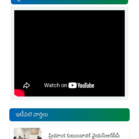
ఇటీవలి వార్తలు
ప్రియాంక కుటుంబానికి వైయ‌స్ఆర్‌సీపీ