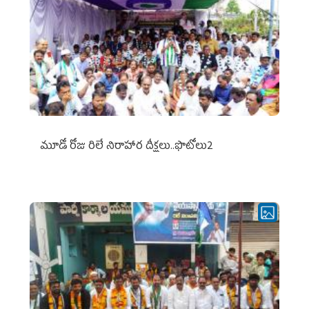
మూడో రోజు రిలే నిరాహార దీక్షలు..ఫొటోలు2