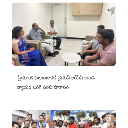
ప్రియాంక కుటుంబానికి వైయ‌స్ఆర్‌సీపీ అండ..
న్యాయం జరిగే వరకు పోరాటం