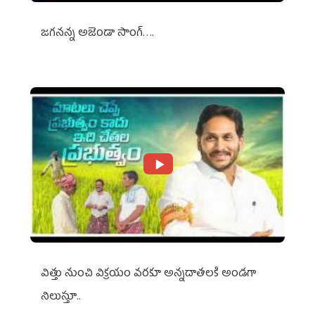
జగనన్న అజెండా సాంగ్….
విత్తు నుంచి విక్రయం వరకూ అన్నదాతలకి అండగా
నిలుస్తూ..