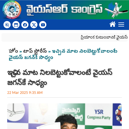
Skip to main content
????
ప్రియాంక కుటుంబానికి వైయ‌స్ఆర్‌సీప
You are here
హోం
»
టాప్ స్టోరీస్
» ఇచ్చిన మాట నిల‌బెట్టుకోవాలంటే
వైయ‌స్ జ‌గ‌న్‌కే సాధ్యం
ఇచ్చిన మాట నిల‌బెట్టుకోవాలంటే వైయ‌స్
జ‌గ‌న్‌కే సాధ్యం
22 Mar 2025 9:35 AM