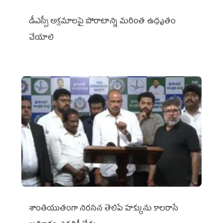
డీఎస్సీ అక్రమాలపై పోరాటాన్ని మరింత ఉధృతం
చేయాలి
శాంతియుతంగా నిరసన తెలిపే హక్కును కాలరాసే