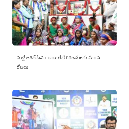
మళ్లీ జగన్ సీఎం అయితేనే గిరిజనులకు మంచి
రోజులు