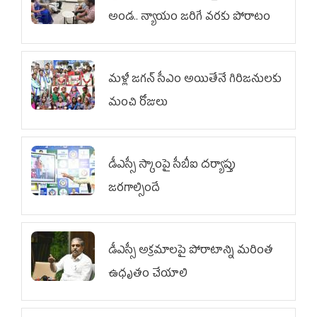
అండ.. న్యాయం జరిగే వరకు పోరాటం
మళ్లీ జగన్ సీఎం అయితేనే గిరిజనులకు
మంచి రోజులు
డీఎస్సీ స్కాంపై సీబీఐ దర్యాప్తు
జరగాల్సిందే
డీఎస్సీ అక్రమాలపై పోరాటాన్ని మరింత
ఉధృతం చేయాలి