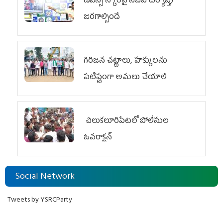
డీఎస్సీ స్కాంపై సీబీఐ దర్యాప్తు
జరగాల్సిందే
గిరిజన చట్టాలు, హక్కులను
పటిష్టంగా అమలు చేయాలి
చిలుక‌లూరిపేట‌లో పోలీసుల
ఓవ‌రాక్ష‌న్‌
Social Network
Tweets by YSRCParty