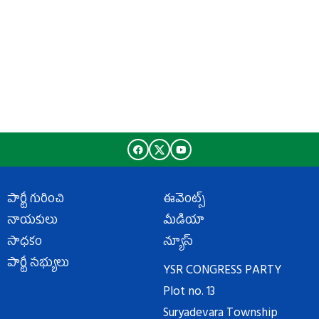
పార్టీ గురించి
ఈవెంట్స్
నాయకులు
మీడియా
సాధకం
న్యూస్
పార్టీ సభ్యులు
YSR CONGRESS PARTY
Plot no. 13
Suryadevara Township