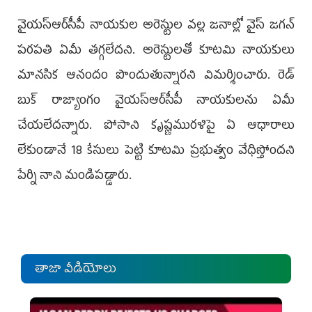
వైయ‌స్ఆర్‌సీపీ నాయకుల అరెస్టుల వల్ల జనాల్లో వైస్‌ జగన్
పరపతి ఏమీ తగ్గలేదని. అరెస్టులతో కూటమి నాయకులు
మానసిక ఆనందం పొందుతున్నారని విమర్శించారు. రెడ్
బుక్ రాజ్యాంగం వైయ‌స్ఆర్‌సీపీ నాయకులను ఏమీ
చేయలేదన్నారు. పోసాని కృష్ణమురళిపై ఏ ఆధారాలు
లేకుండానే 18 కేసులు పెట్టి కూటమి ప్రభుత్వం వేధిస్తోందని
పేర్ని నాని మండిపడ్డారు.
తాజా వీడియోలు