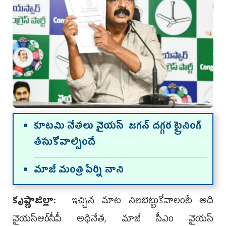
కూట‌మి నేత‌లు వైయ‌స్ జగన్ దగ్గర ట్రైనింగ్
తీసుకోవాల్సిందే
మాజీ మంత్రి పేర్ని నాని
కృష్ణాజిల్లా:
ఇచ్చిన మాట నిలబెట్టుకోవాలంటే అది
వైయ‌స్ఆర్‌సీపీ అధినేత, మాజీ సీఎం వైయ‌స్‌