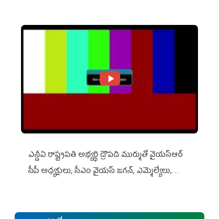
ఎన్డీఏ రాష్ట్ర‌ప‌తి అభ్య‌ర్థి ద్రౌప‌ది ముర్ముతో వైయ‌స్ఆర్
సీపీ అధ్య‌క్షులు, సీఎం వైయ‌స్ జ‌గ‌న్, ఎమ్మెల్యేలు,
ఎంపీల స‌మావేశం