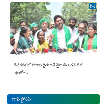
దేవరపల్లిలో పొగాకు రైతులతో వైయస్ జగన్ భేటీ
..ఫొటోలు2
టాప్ స్టోరీస్