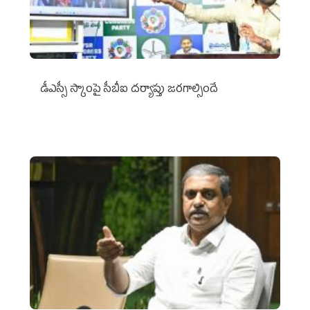
డీఎస్సీ స్కాంపై సీబీఐ దర్యాప్తు జరగాల్సిందే