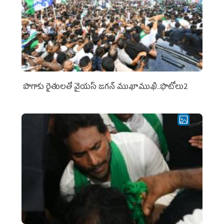
పొగాకు రైతుల‌తో వైయ‌స్ జ‌గ‌న్ ముఖాముఖి..ఫొటోలు2