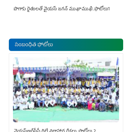
పొగాకు రైతుల‌తో వైయ‌స్ జ‌గ‌న్ ముఖాముఖి..ఫొటోలు1
సంబంధిత ఫోటోలు
వైయ‌స్ఆర్‌సీపీ రిలే నిరాహార దీక్షలు..ఫొటోలు 2