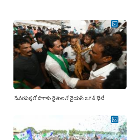
దేవరపల్లిలో పొగాకు రైతులతో వైయస్ జగన్ భేటీ