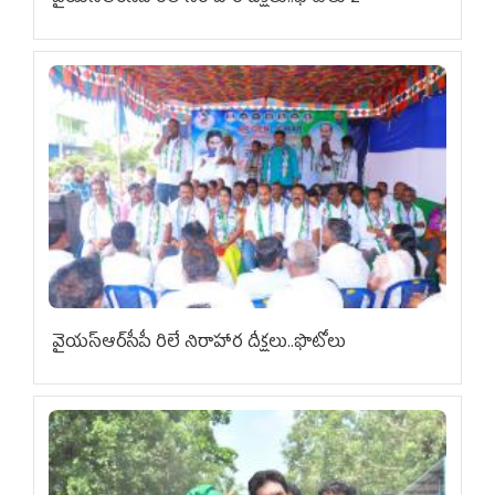
వైయ‌స్ఆర్‌సీపీ రిలే నిరాహార దీక్షలు..ఫొటోలు