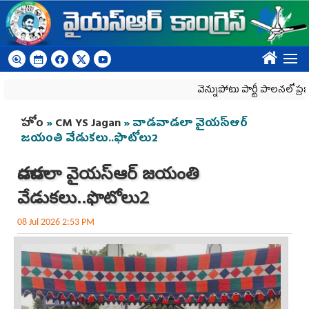
Skip to main content
????
వెన్నుపోటు పార్టీ పాలనలో ప్రజాస్వామ్యం
You are here
హోం
»
CM YS Jagan
» వాడవాడలా వైయ‌స్ఆర్
జ‌యంతి వేడుక‌లు..ఫొటోలు2
వాడవాడలా వైయ‌స్ఆర్ జ‌యంతి
వేడుక‌లు..ఫొటోలు2
08 Jul 2026 2:53 PM