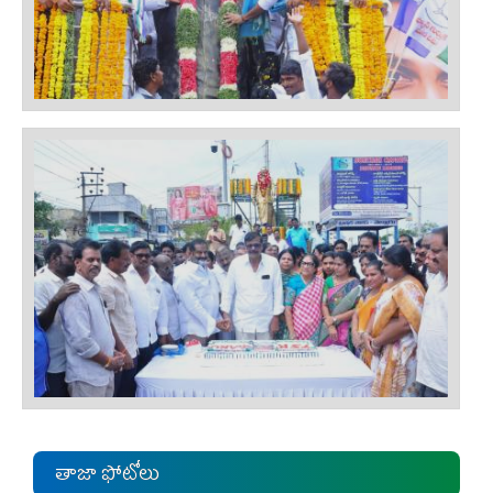
తాజా ఫోటోలు