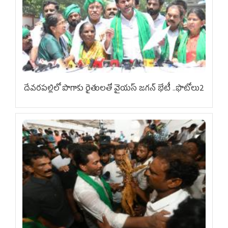
దేవరపల్లిలో పొగాకు రైతులతో వైయస్ జగన్ భేటీ ..ఫొటోలు2