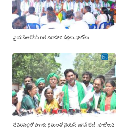
వైయ‌స్ఆర్‌సీపీ రిలే నిరాహార దీక్షలు..ఫొటోలు
దేవరపల్లిలో పొగాకు రైతులతో వైయస్ జగన్ భేటీ ..ఫొటోలు2