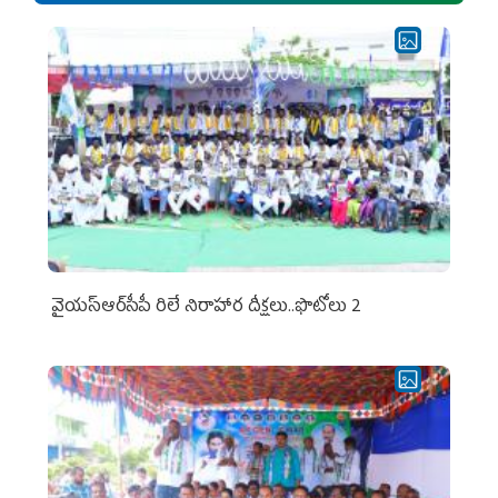
వైయ‌స్ఆర్‌సీపీ రిలే నిరాహార దీక్షలు..ఫొటోలు 2