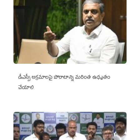
డీఎస్సీ అక్రమాలపై పోరాటాన్ని మరింత ఉధృతం
చేయాలి