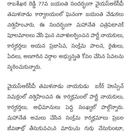
రాజశేఖర రెడ్డి 77వ జయంతి సందర్భంగా వైయ‌స్ఆర్‌సీపీ
తమిళనాడు కార్యాలయంలో ఘనంగా జయంతి వేడుకలు
నిర్వహించారు. ఈ సందర్భంగా మహానేత చిత్రపటానికి
పూలమాలలు వేసి ఘన నివాళులర్పించిన పార్టీ నాయకులు,
కార్యకర్తలు ఆయన ప్రజాసేవ, సంక్షేమ పాలన, రైతులు,
పేదలు, అణగారిన వర్గాల అభ్యున్నతి కోసం చేసిన సేవలను
స్మరించుకున్నారు.
వైయ‌స్ఆర్‌సీపీ తమిళనాడు నాయకుడు జకీర్ హుస్సేన్
సమక్షంలో నిర్వహించిన ఈ కార్యక్రమంలో పార్టీ నాయకులు,
కార్యకర్తలు, అభిమానులు పెద్ద సంఖ్యలో పాల్గొన్నారు.
మహానేత అమలు చేసిన సంక్షేమ కార్యక్రమాలు ప్రజల
జీవితాల్లో తీసుకువచ్చిన మార్పును గుర్తు చేసుకుంటూ,