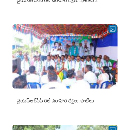
వైయ‌స్ఆర్‌సీపీ రిలే నిరాహార దీక్షలు..ఫొటోలు 2
వైయ‌స్ఆర్‌సీపీ రిలే నిరాహార దీక్షలు..ఫొటోలు