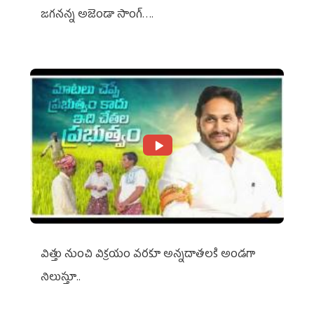
జగనన్న అజెండా సాంగ్….
విత్తు నుంచి విక్రయం వరకూ అన్నదాతలకి అండగా
నిలుస్తూ..