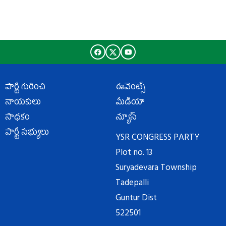
పార్టీ గురించి
ఈవెంట్స్
నాయకులు
మీడియా
సాధకం
న్యూస్
పార్టీ సభ్యులు
YSR CONGRESS PARTY
Plot no. 13
Suryadevara Township
Tadepalli
Guntur Dist
522501