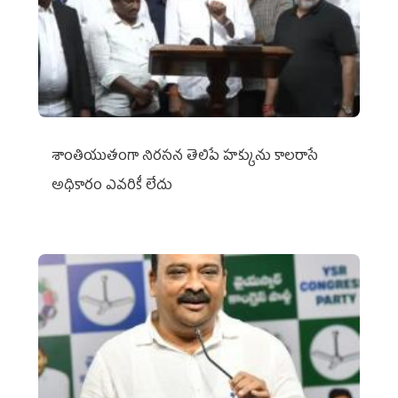
శాంతియుతంగా నిరసన తెలిపే హక్కును కాలరాసే
అధికారం ఎవరికీ లేదు