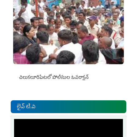
చిలుక‌లూరిపేట‌లో పోలీసుల ఓవ‌రాక్ష‌న్‌
లైవ్ టి.వి