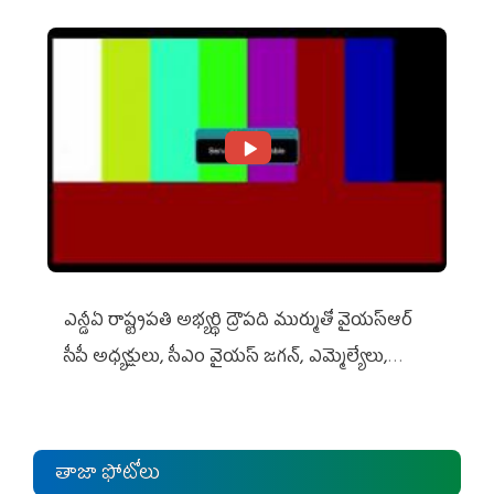
ఎన్డీఏ రాష్ట్ర‌ప‌తి అభ్య‌ర్థి ద్రౌప‌ది ముర్ముతో వైయ‌స్ఆర్
సీపీ అధ్య‌క్షులు, సీఎం వైయ‌స్ జ‌గ‌న్, ఎమ్మెల్యేలు,
ఎంపీల స‌మావేశం
తాజా ఫోటోలు