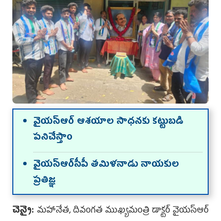
వైయ‌స్ఆర్ ఆశయాల సాధనకు కట్టుబడి
పనిచేస్తాం
వైయ‌స్ఆర్‌సీపీ తమిళనాడు నాయకుల
ప్రతిజ్ఞ
చెన్నై:
మహానేత, దివంగత ముఖ్యమంత్రి డాక్టర్ వైయ‌స్ఆర్