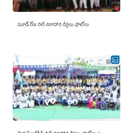
మూడో రోజు రిలే నిరాహార దీక్షలు..ఫొటోలు