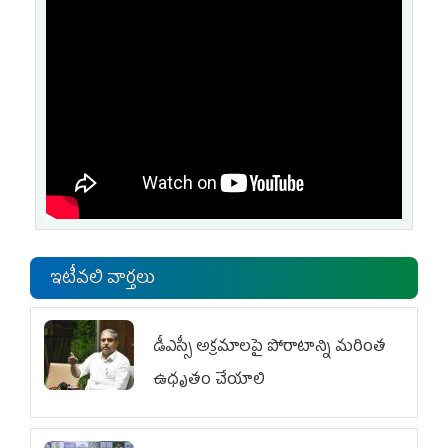
ఇటీవలి వార్తలు
డీఎస్సీ అక్రమాలపై పోరాటాన్ని మరింత
ఉధృతం చేయాలి