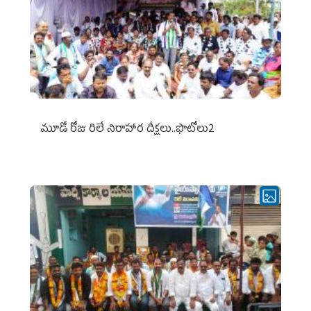
మూడో రోజు రిలే నిరాహార దీక్షలు..ఫొటోలు2