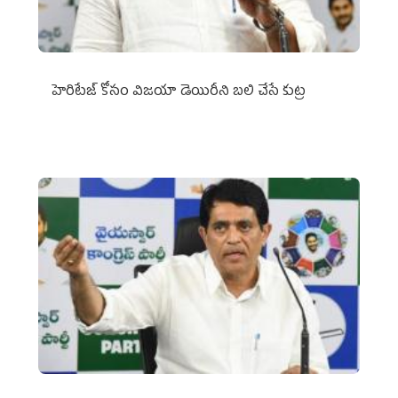
హెరిటేజ్ కోసం విజయా డెయిరీని బలి చేసే కుట్ర‌