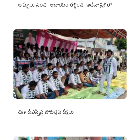
అప్పులు పెంచి.. ఆదాయం తగ్గించి.. ఇదేనా ప్రగతి?
దగా డీఎస్సీపై పోటెత్తిన దీక్షలు