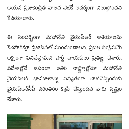
ఆయన ప్రజాకేంద్రిత పాలన నేటికీ ఆదర్శంగా నిలుస్తోందని
కొనియాడారు.
ఈ సందర్భంగా మహానేత వైయ‌స్ఆర్ ఆశయాలను
కొనసాగిస్తూ ప్రజాసేవలో ముందుండాలని, ప్రజల సంక్షేమమే
లక్ష్యంగా పనిచేస్తామని పార్టీ నాయకులు ప్రతిజ్ఞ చేశారు.
విదేశాల్లోనే కాకుండా ఇతర రాష్ట్రాల్లోనూ మహానేత
వైయ‌స్ఆర్ భావజాలాన్ని విస్తృతంగా చాటిచెప్పేందుకు
వైయ‌స్ఆర్‌సీపీ నిరంతరం కృషి చేస్తుందని వారు స్పష్టం
చేశారు.