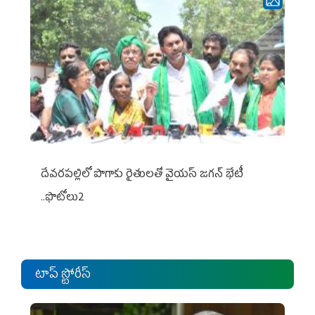
దేవరపల్లిలో పొగాకు రైతులతో వైయస్ జగన్ భేటీ
..ఫొటోలు2
టాప్ స్టోరీస్