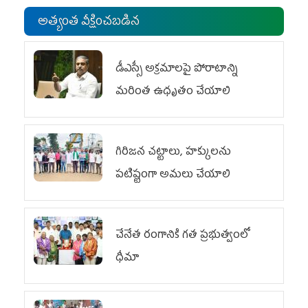
అత్యంత వీక్షించబడిన
డీఎస్సీ అక్రమాలపై పోరాటాన్ని
మరింత ఉధృతం చేయాలి
గిరిజన చట్టాలు, హక్కులను
పటిష్టంగా అమలు చేయాలి
చేనేత రంగానికి గత ప్రభుత్వంలో
ధీమా