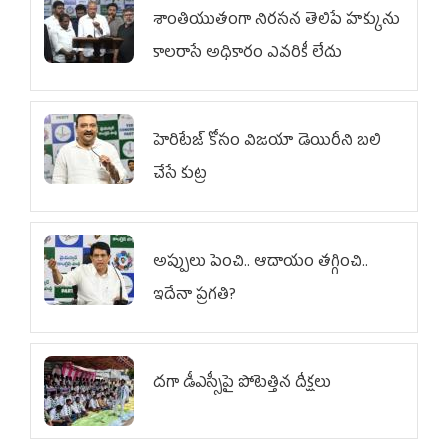
శాంతియుతంగా నిరసన తెలిపే హక్కును
కాలరాసే అధికారం ఎవరికీ లేదు
హెరిటేజ్ కోసం విజయా డెయిరీని బలి
చేసే కుట్ర‌
అప్పులు పెంచి.. ఆదాయం తగ్గించి..
ఇదేనా ప్రగతి?
దగా డీఎస్సీపై పోటెత్తిన దీక్షలు