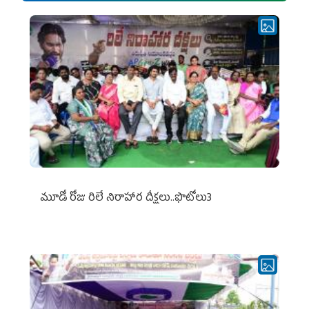
మూడో రోజు రిలే నిరాహార దీక్షలు..ఫొటోలు3