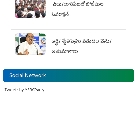
చిలుక‌లూరిపేట‌లో పోలీసుల
ఓవ‌రాక్ష‌న్‌
ఆర్థిక శ్వేతపత్రం విడుదల వెనుక
అనుమానాలు
Social Network
Tweets by YSRCParty