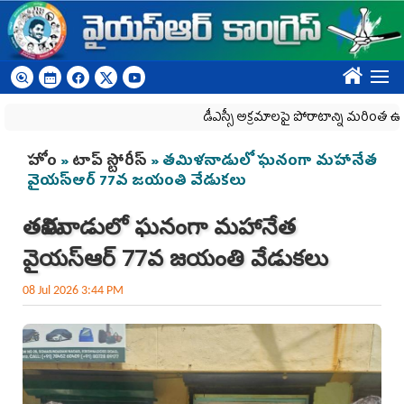
Skip to main content
????
డీఎస్సీ అక్రమాలపై పోరాటాన్ని మరింత ఉధృతం 
You are here
హోం
»
టాప్ స్టోరీస్
» తమిళనాడులో ఘనంగా మహానేత
వైయ‌స్ఆర్ 77వ జయంతి వేడుకలు
తమిళనాడులో ఘనంగా మహానేత
వైయ‌స్ఆర్ 77వ జయంతి వేడుకలు
08 Jul 2026 3:44 PM