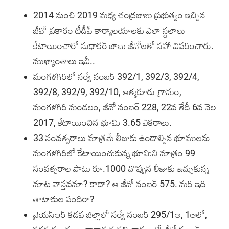
2014 నుంచి 2019 మధ్య చంద్రబాబు ప్రభుత్వం ఇచ్చిన
జీవో ప్రకారం టీడీపీ కార్యాలయాలకు ఎలా స్థలాలు
కేటాయించారో సుధాకర్‌ బాబు జీవోలతో సహా వివరించారు.
ముఖ్యాంశాలు ఇవీ..
మంగళగిరిలో సర్వే నంబర్‌ 392/1, 392/3, 392/4,
392/8, 392/9, 392/10, ఆత్మకూరు గ్రామం,
మంగళగిరి మండలం, జీవో నంబర్‌ 228, 22వ తేదీ 6వ నెల
2017, కేటాయించిన భూమి 3.65 ఎకరాలు.
33 సంవత్సరాలు మాత్రమే లీజుకు ఉండాల్సిన భూములను
మంగళగిరిలో కేటాయించుకున్న భూమిని మాత్రం 99
సంవత్సరాల పాటు రూ.1000 చొప్పున లీజుకు ఇచ్చుకున్న
మాట వాస్తవమా? కాదా? ఆ జీవో నంబర్‌ 575. మరి ఇది
తాటాకుల పందిరా?
వైయస్ఆర్ కడప జిల్లాలో సర్వే నంబర్‌ 295/1అ, 1ఆలో,