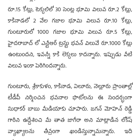
రూ.15 కోట్లు, టెక్కలిలో 30 సెంట్ల భూమి విలువ రూ.2 కోట్లు,
కాకినాడలో 2 వేల గజాల భూమి విలువ రూ.10 కోట్లు,
గుంటూరులో 1000 గజాల భూమి విలువ రూ.5 కోట్లు,
హైదరాబాద్‌ లో ఎన్టీఆర్‌ ట్రస్టు భవన్‌ విలువే రూ.1000 కోట్లు
ఉంటుందని, ఇవన్నీ కాకి లెక్కలు కాదన్నారు. ఇప్పుడు వీటి
విలువ ఇంకా పెరిగిందన్నారు.
గుంటూరు, శ్రీకాకుళం, కాకినాడ, ఏలూరు, నెల్లూరు ప్రాంతాల్లో
టీడీపీ నిర్మించిన భవనాల ఫొటోలను ఈ సందర్భంగా
సుధాకర్‌ బాబు మీడియాకు చూపారు. జగన్‌ మోహన్‌ రెడ్డి
గారిని ఉద్దేశించి మీ తాత జాగీరా అని మాట్లాడిన లోకేష్‌
వ్యాఖ్యాలను తీవ్రంగా ఖండిస్తున్నామన్నారు. ఇది