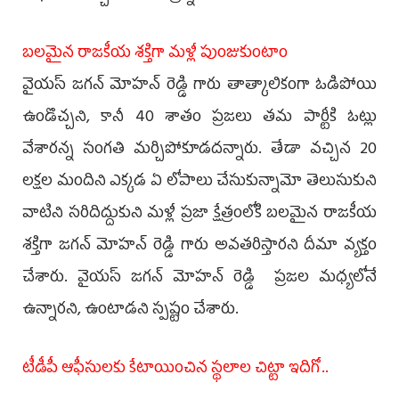
బలమైన రాజకీయ శక్తిగా మళ్లీ పుంజుకుంటాం
వైయ‌స్ జగన్‌ మోహన్‌ రెడ్డి గారు తాత్కాలికంగా ఓడిపోయి
ఉండొచ్చని, కానీ 40 శాతం ప్రజలు తమ పార్టీకి ఓట్లు
వేశారన్న సంగతి మర్చిపోకూడదన్నారు. తేడా వచ్చిన 20
లక్షల మందిని ఎక్కడ ఏ లోపాలు చేసుకున్నామో తెలుసుకుని
వాటిని సరిదిద్దుకుని మళ్లీ ప్రజా క్షేత్రంలోకి బలమైన రాజకీయ
శక్తిగా జగన్‌ మోహన్‌ రెడ్డి గారు అవతరిస్తారని దీమా వ్యక్తం
చేశారు. వైయ‌స్ జగన్‌ మోహన్‌ రెడ్డి ప్రజల మధ్యలోనే
ఉన్నారని, ఉంటాడని స్పష్టం చేశారు.
టీడీపీ ఆఫీసులకు కేటాయించిన స్థలాల చిట్టా ఇదిగో..