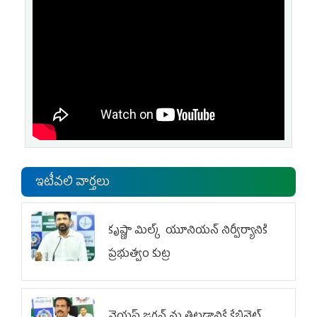
ఇటీవలి వార్తలు
కృష్ణా మిల్క్‌ యూనియన్‌ నిర్వీర్యానికి
ప్రభుత్వం కుట్ర