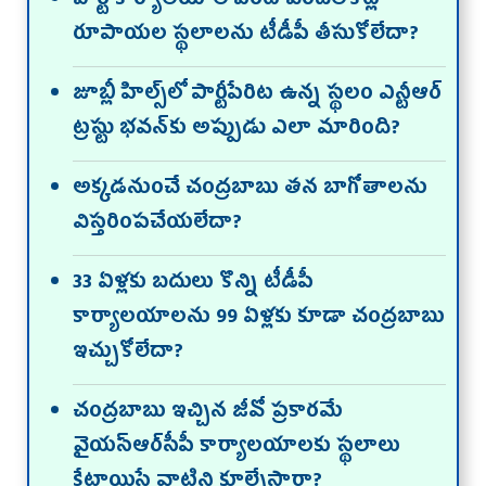
పార్టీ కార్యాలయాల పేరిట వందలకోట్ల
రూపాయల స్థలాలను టీడీపీ తీసుకోలేదా?
జూబ్లీ హిల్స్‌లో పార్టీపేరిట ఉన్న స్థలం ఎన్టీఆర్‌
ట్రస్టు భవన్‌కు అప్పుడు ఎలా మారింది?
అక్కడనుంచే చంద్రబాబు తన బాగోతాలను
విస్తరింపచేయలేదా?
33 ఏళ్లకు బదులు కొన్ని టీడీపీ
కార్యాలయాలను 99 ఏళ్లకు కూడా చంద్రబాబు
ఇచ్చుకోలేదా?
చంద్రబాబు ఇచ్చిన జీవో ప్రకారమే
వైయస్ఆర్‌సీపీ కార్యాలయాలకు స్థలాలు
కేటాయిస్తే వాటిని కూల్చేస్తారా?