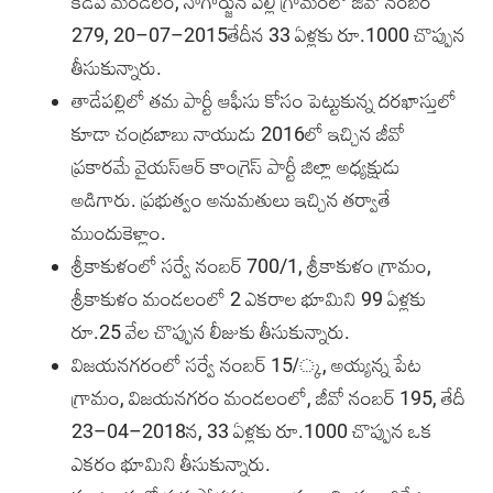
కడప మండలం, నాగార్జున పల్లి గ్రామంలో జీవో నంబర్‌
279, 20–07–2015తేదీన 33 ఏళ్లకు రూ.1000 చొప్పున
తీసుకున్నారు.
తాడేపల్లిలో తమ పార్టీ ఆఫీసు కోసం పెట్టుకున్న దరఖాస్తులో
కూడా చంద్రబాబు నాయుడు 2016లో ఇచ్చిన జీవో
ప్రకారమే వైయస్ఆర్ కాంగ్రెస్‌ పార్టీ జిల్లా అధ్యక్షుడు
అడిగారు. ప్రభుత్వం అనుమతులు ఇచ్చిన తర్వాతే
ముందుకెళ్లాం.
శ్రీకాకుళంలో సర్వే నంబర్‌ 700/1, శ్రీకాకుళం గ్రామం,
శ్రీకాకుళం మండలంలో 2 ఎకరాల భూమిని 99 ఏళ్లకు
రూ.25 వేల చొప్పున లీజుకు తీసుకున్నారు.
విజయనగరంలో సర్వే నంబర్‌ 15/్క, అయ్యన్న పేట
గ్రామం, విజయనగరం మండలంలో, జీవో నంబర్‌ 195, తేదీ
23–04–2018న, 33 ఏళ్లకు రూ.1000 చొప్పున ఒక
ఎకరం భూమిని తీసుకున్నారు.