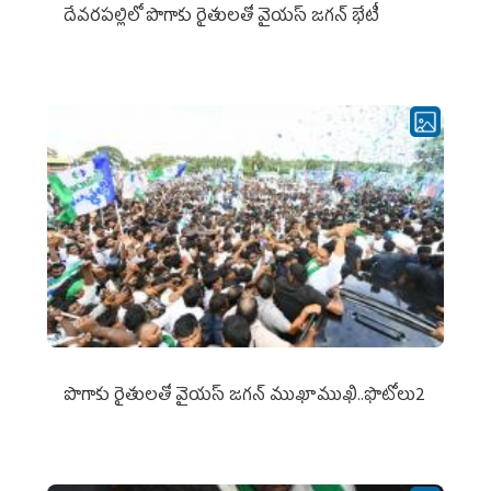
దేవరపల్లిలో పొగాకు రైతులతో వైయస్ జగన్ భేటీ
పొగాకు రైతుల‌తో వైయ‌స్ జ‌గ‌న్ ముఖాముఖి..ఫొటోలు2