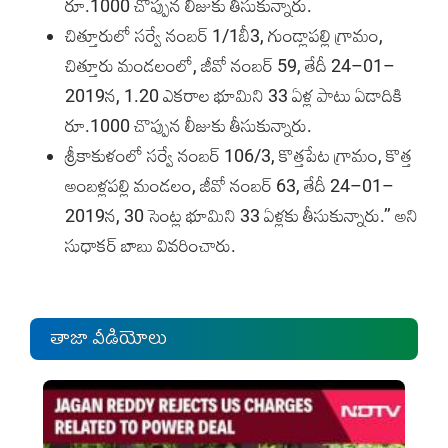
రూ.1000 చొప్పున లీజుకు తీసుకున్నారు.
చిత్తూరులో సర్వే నంబర్‌ 1/1బీ3, గుండ్లాపల్లి గ్రామం,
చిత్తూరు మండలంలో, జీవో నంబర్‌ 59, తేదీ 24–01–
2019న, 1.20 ఎకరాల భూమిని 33 ఏళ్ల పాటు ఏడాదికి
రూ.1000 చొప్పున లీజుకు తీసుకున్నారు.
శ్రీకాకుళంలో సర్వే నంబర్‌ 106/3, కొత్తపేట గ్రామం, కొత్త
అంబళ్లపల్లి మండలం, జీవో నంబర్‌ 63, తేదీ 24–01–
2019న, 30 సెంట్ల భూమిని 33 ఏళ్లకు తీసుకున్నారు.’’ అని
సుధాకర్‌ బాబు వివరించారు.
తాజా వీడియోలు