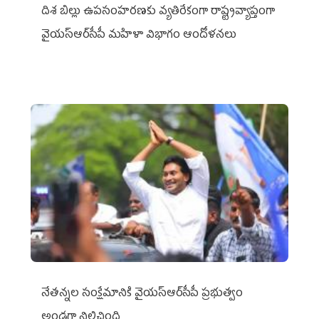
దిశ బిల్లు ఉపసంహరణకు వ్యతిరేకంగా రాష్ట్రవ్యాప్తంగా
వైయ‌స్ఆర్‌సీపీ మహిళా విభాగం ఆందోళనలు
నేతన్నల సంక్షేమానికి వైయ‌స్ఆర్‌సీపీ ప్రభుత్వం
అండగా నిలిచింది