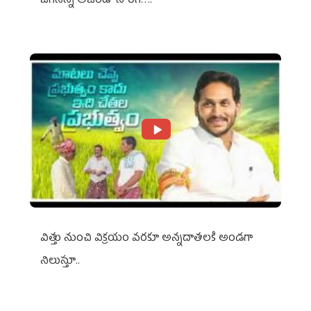
జగనన్న అజెండా సాంగ్….
విత్తు నుంచి విక్రయం వరకూ అన్నదాతలకి అండగా
నిలుస్తూ..