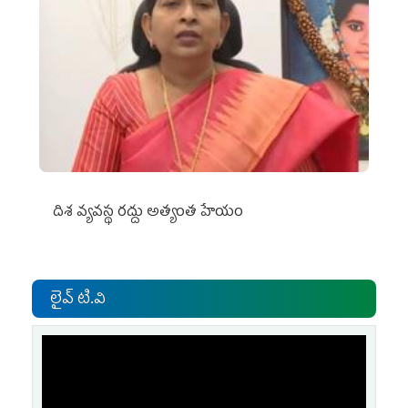
దిశ వ్యవస్థ రద్దు అత్యంత హేయం
లైవ్ టి.వి