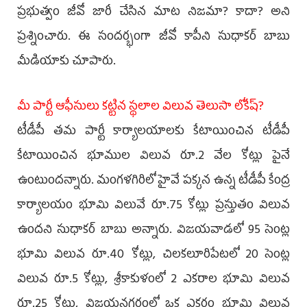
ప్రభుత్వం జీవో జారీ చేసిన మాట నిజమా? కాదా? అని
ప్రశ్నించారు. ఈ సందర్భంగా జీవో కాపీని సుధాకర్‌ బాబు
మీడియాకు చూపారు.
మీ పార్టీ ఆఫీసులు కట్టిన స్థలాల విలువ తెలుసా లోకేష్‌?
టీడీపీ తమ పార్టీ కార్యాలయాలకు కేటాయించిన టీడీపీ
కేటాయించిన భూముల విలువ రూ.2 వేల కోట్లు పైనే
ఉంటుందన్నారు. మంగళగిరిలో హైవే పక్కన ఉన్న టీడీపీ కేంద్ర
కార్యాలయం భూమి విలువే రూ.75 కోట్లు ప్రస్తుతం విలువ
ఉందని సుధాకర్‌ బాబు అన్నారు. విజయవాడలో 95 సెంట్ల
భూమి విలువ రూ.40 కోట్లు, చిలకలూరిపేటలో 20 సెంట్ల
విలువ రూ.5 కోట్లు, శ్రీకాకుళంలో 2 ఎకరాల భూమి విలువ
రూ.25 కోట్లు, విజయనగరంలో ఒక ఎకరం భూమి విలువ