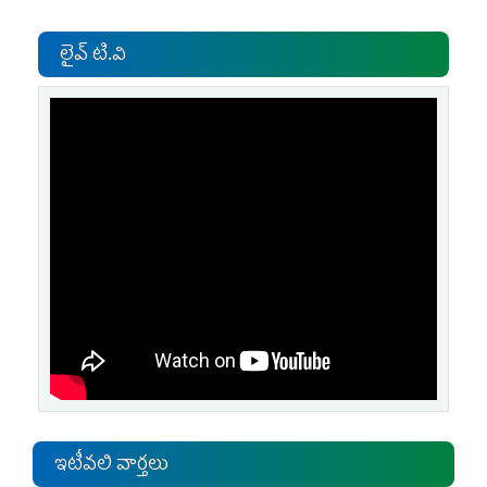
లైవ్ టి.వి
ఇటీవలి వార్తలు