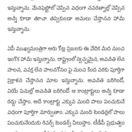
ఇస్తున్నాను. మేనిఫెస్టోలో చెప్పిన విధంగా నవరత్నాల్లో చెప్పిన
అన్నీ కూడా తూచా తప్పకుండా అమలు చేస్తానని హామీ
ఇస్తున్నాను.
ఏపీ ముఖ్యమంత్రిగా ఆరు కోట్ల ప్రజలకు ఈ వేదిక మీద నుంచి
ఇంకొక హామీ ఇస్తున్నాను. రాష్ట్రంలో స్వచ్చమైన, అవినీతి లేని
పాలన, వివక్ష లేని పాలనకోసం పై నుంచి కింద వరకు పూర్తిగా
ప్రక్షాళన చేస్తానని మాట ఇస్తున్నాను. అవినీతి జరిగిందో,
ఏయే పనుల్లో అవినీతి జరిగిందో ఆ కాంట్రాక్టులు అన్నీ కూడా
రద్దు చేస్తాం. అదే కాంట్రాక్టు ఎక్కువ మంది పాలు పంచుకునే
విధంగా పూర్తిగా మార్చుతాం. ఎక్కువ మంది టెండర్లలో పాలు
పంచుకునేందుకు రివర్స్‌ టెండర్స్‌ పిలుస్తాం. టీడీపీ ప్రభుత్వం