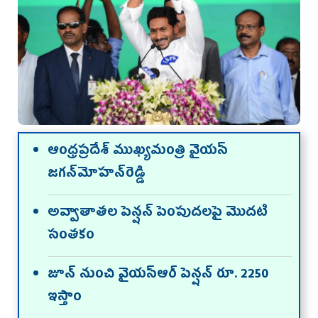
ఆంధ్రప్రదేశ్‌ ముఖ్యమంత్రి వైయస్‌
జగన్‌మోహన్‌రెడ్డి
అవ్వాతాతల పెన్షన్‌ పెంపుదలపై మొదటి
సంతకం
జూన్‌ నుంచి వైయస్‌ఆర్‌ పెన్షన్‌ రూ. 2250
ఇస్తాం