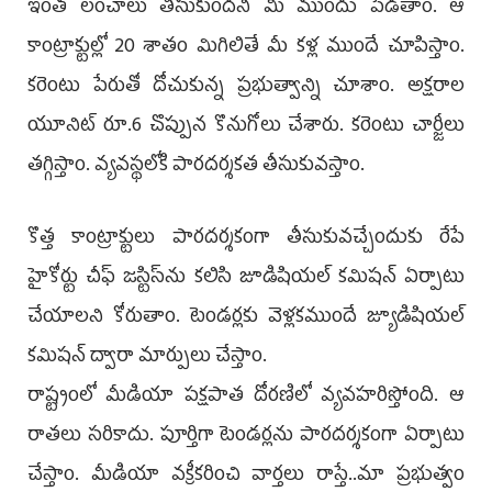
ఇంత లంచాలు తీసుకుందని మీ ముందు పెడతాం. ఆ
కాంట్రాక్టుల్లో 20 శాతం మిగిలితే మీ కళ్ల ముందే చూపిస్తాం.
కరెంటు పేరుతో దోచుకున్న ప్రభుత్వాన్ని చూశాం. అక్షరాల
యూనిట్‌ రూ.6 చొప్పున కొనుగోలు చేశారు. కరెంటు చార్జీలు
తగ్గిస్తాం. వ్యవస్థలోకి పారదర్శకత తీసుకువస్తాం.
కొత్త కాంట్రాక్టులు పారదర్శకంగా తీసుకువచ్చేందుకు రేపే
హైకోర్టు చీఫ్‌ జస్టిస్‌ను కలిసి జూడిషియల్‌ కమిషన్‌ ఏర్పాటు
చేయాలని కోరుతాం. టెండర్లకు వెళ్లకముందే జ్యూడిషియల్‌
కమిషన్‌ ద్వారా మార్పులు చేస్తాం.
రాష్ట్రంలో మీడియా పక్షపాత దోరణిలో వ్యవహరిస్తోంది. ఆ
రాతలు సరికాదు. పూర్తిగా టెండర్లను పారదర్శకంగా ఏర్పాటు
చేస్తాం. మీడియా వక్రీకరించి వార్తలు రాస్తే..మా ప్రభుత్వం