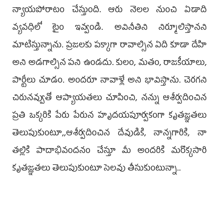
న్యాయపోరాటం చేస్తుంది. ఆరు నెలల నుంచి ఏడాది
వ్యవధిలో టైం ఇవ్వండి. అవినీతిని నిర్మూలిస్తానని
మాటిస్తున్నాను. ప్రజలకు పక్కాగా రావాల్సిన ఏది కూడా దేహి
అని అడగాల్సిన పని ఉండదు. కులం, మతం, రాజకీయాలు,
పార్టీలు చూడం. అందరూ నావాళ్లే అని భావిస్తాను. చెరగని
చిరునవ్వుతో ఆప్యాయతలు చూపించి, నన్ను ఆశీర్వదించిన
ప్రతి ఒక్కరికి పేరు పేరున హృదయపూర్వకంగా కృతజ్ఞతలు
తెలుపుకుంటూ,,ఆశీర్వదించిన దేవుడికి, నాన్నగారికి, నా
తల్లికి పాదాభివందనం చేస్తూ మీ అందరికి మరొక్కసారి
కృతజ్ఞతలు తెలుపుకుంటూ సెలవు తీసుకుంటున్నా..