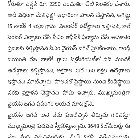
కోరుతూ పెన్షన్‌ రూ. 2250 పెంచుతూ తొలి సంతకం చేశారు.
అదే విధంగా మేనిఫెస్టో ఆధారంగా పాలన చేస్తానని, ఆగస్టు
15 నాటికి 4 లక్షల గ్రామ వలంటీర్‌ ఉద్యోగాలు ఇస్తానని, కాల్‌
సెంటర్‌ ఏర్పాటు చేసి సీఎం ఆఫీస్‌కే ఫిర్యాదు చేసే అవకాశం
ప్రజలకు కల్పిస్తానని సీఎం వైయస్‌ జగన్‌ ప్రకటించారు. గాంధీ
జయంతి రోజు నాటికి గ్రామ సెక్రటేరియట్‌లో పది మందికి
ఉద్యోగాలు కల్పిస్తానని, అక్షరాల మరో 1.60 లక్షల ఉద్యోగాలు
ఇస్తానని మాటిచ్చారు. పాలనలో పైస్థాయి నుంచి కిందిస్థాయి
వరకు ప్రక్షాళన చేస్తానని హామీ ఇచ్చారు. ముఖ్యమంత్రిగా
వైయస్‌ జగన్‌ ప్రసంగం ఆయన మాటల్లోనే..
వైయస్‌ జగన్‌ అనే నేను ప్రజలిచ్చిన తీర్పును గౌరవిస్తూ
ముఖ్యమంత్రి పదవిని స్వీకరిస్తున్నాను. 3648 కిలోమీటర్లు ఈ