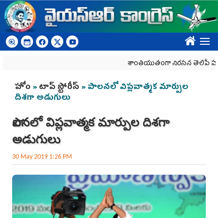
Skip to main content
????
శాంతియుతంగా నిరసన తెలిపే హక్కును కాల
You are here
హోం
»
టాప్ స్టోరీస్
» పాలనలో విప్లవాత్మక మార్పుల
దిశగా అడుగులు
పాలనలో విప్లవాత్మక మార్పుల దిశగా
అడుగులు
30 May 2019 1:26 PM