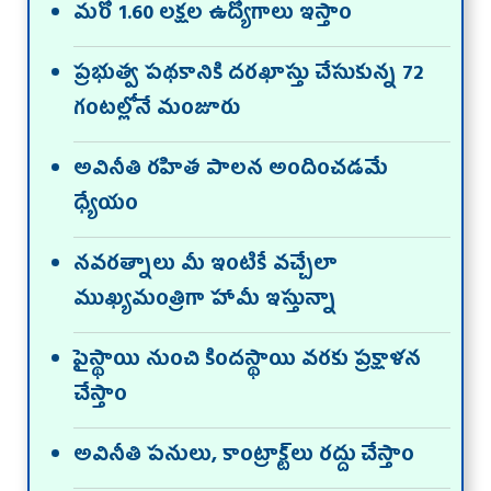
మరో 1.60 లక్షల ఉద్యోగాలు ఇస్తాం
ప్రభుత్వ పథకానికి దరఖాస్తు చేసుకున్న 72
గంటల్లోనే మంజూరు
అవినీతి రహిత పాలన అందించడమే
ధ్యేయం
నవరత్నాలు మీ ఇంటికే వచ్చేలా
ముఖ్యమంత్రిగా హామీ ఇస్తున్నా
పైస్థాయి నుంచి కిందస్థాయి వరకు ప్రక్షాళన
చేస్తాం
అవినీతి పనులు, కాంట్రాక్ట్‌లు రద్దు చేస్తాం