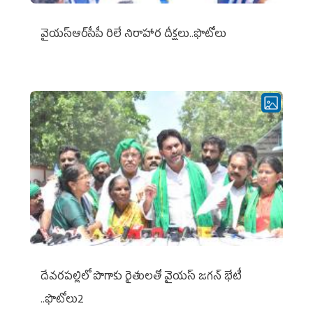
వైయ‌స్ఆర్‌సీపీ రిలే నిరాహార దీక్షలు..ఫొటోలు
దేవరపల్లిలో పొగాకు రైతులతో వైయస్ జగన్ భేటీ
..ఫొటోలు2