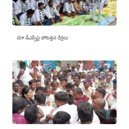
దగా డీఎస్సీపై పోటెత్తిన దీక్షలు