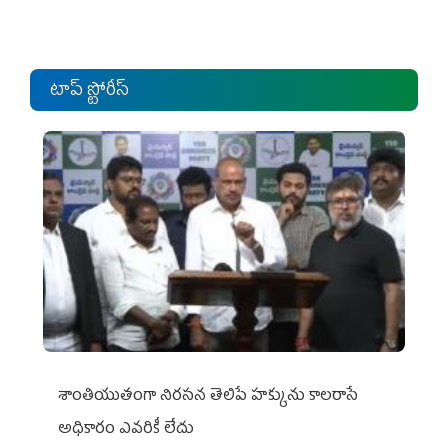
టాప్ స్టోరీస్
శాంతియుతంగా నిరసన తెలిపే హక్కును కాలరాసే
అధికారం ఎవరికీ లేదు