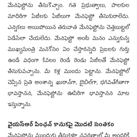
మేనిఫెస్టోను తీసుకొచ్చాం. గత ప్రభుత్వాలు, పాలకుల
మాదిరిగా పేజీలకు పేజీలుగా మేనిఫెస్టో తీసుకురాలేదు.
ఎన్నికలు అయిపోయిన తరువాత మేనిఫెస్టోను చెత్తబుట్టలో
పడేసేలా చేయలేదు. మేనిఫెస్టో అంటే మనం ఎన్నుకున్న
ముఖ్యమంత్రి మనకోసం ఏం చేస్తారన్నది ప్రజలకు గుర్తు
ఉండే విధంగా కేవలం రెండే రెండు పేజీలతో మేనిఫెస్టో
తీసుకువచ్చాను. మీ కళ్ల ముందు పెట్టాను. మేనిఫెస్టోలో
చెప్పిన ప్రతి అంశాన్ని ఖురాన్‌గా, బైబిల్‌గా, భగవత్‌గీతాగా
భావిస్తానని, మేనిఫెస్టోను ఊపిరిగా భావిస్తానని మాట
ఇస్తున్నాను.
వైయస్‌ఆర్‌ పింఛన్‌ కానుకపై మొదటి సంతకం
మేనిఫెస్టోను ముందుకు తీసుకెళ్తూ నవరత్నాల్లో మీ అందరికి