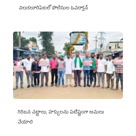
చిలుక‌లూరిపేట‌లో పోలీసుల ఓవ‌రాక్ష‌న్‌
గిరిజన చట్టాలు, హక్కులను పటిష్టంగా అమలు
చేయాలి