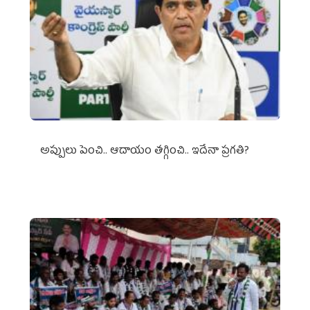
అప్పులు పెంచి.. ఆదాయం తగ్గించి.. ఇదేనా ప్రగతి?