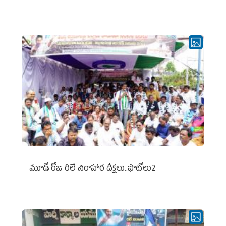
మూడో రోజు రిలే నిరాహార దీక్షలు..ఫొటోలు2