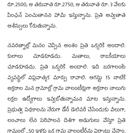
రూ.2500, ఆ తరువాత రూ.2750, ఆ తరువాత రూ. 3 వేలకు
పింఛన్‌ పెంచుతానని హామీ ఇస్తున్నాను. ప్రతి అవ్వతాత
ఆశీస్సులు కోరుతున్నాను.
నవరత్నాల్లో మనం చెప్పిన అంశం ప్రతి ఒక్కరికి అందాలి.
కులాలు చూడకూడదు. మతాలు, రాజకీయాలు
చూడకూడదు. ప్రతి ఒక్కరికి అందాలి. ఇది జరగాలంటే
వ్యవస్థలో విప్లవాత్మక మార్పు రావాలి. ఆగస్టు 15 నాటికి
అక్షరాల మన గ్రామాల్లో గ్రామ వాలంటీర్లుగా అక్షరాల నాలుగు
లక్షల ఉద్యోగాలు ఇవ్వబోతున్నామని మాట ఇస్తున్నాను.
ప్రభుత్వ పథకాలను నేరుగా డోర్‌ డెలివరీ చేసేందుకు వీలుగా,
లంచాలు లేని పరిపాలన దిశగా అడుగులు వేస్తూ ప్రతి
గ్రామంలో ..50 ఇళ్లకు ఒక గ్రామ వాలంటీర్‌ను ఏర్పాటు చేస్తాం.