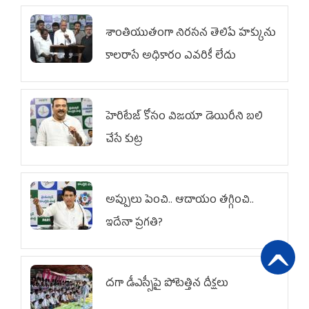
శాంతియుతంగా నిరసన తెలిపే హక్కును
కాలరాసే అధికారం ఎవరికీ లేదు
హెరిటేజ్ కోసం విజయా డెయిరీని బలి
చేసే కుట్ర‌
అప్పులు పెంచి.. ఆదాయం తగ్గించి..
ఇదేనా ప్రగతి?
దగా డీఎస్సీపై పోటెత్తిన దీక్షలు