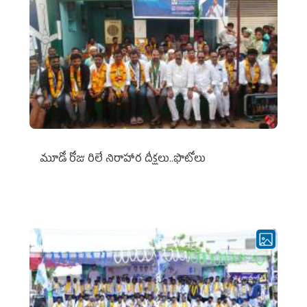
మూడో రోజు రిలే నిరాహార దీక్షలు..ఫొటోలు