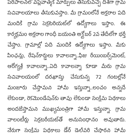
పరిపాలనలో విప్లవాత్మక మార్పులు తీసుకువచ్చే దిశగా గ్రామ
సచివాలయాలు తీసుకువస్తాం. మీ గ్రామంలోనే అక్షరాల పది
మందికి గ్రామ సెక్రటెరియట్‌లో ఉద్యోగాలు ఇస్తాం. ఈ
కార్యక్రమం అక్షరాల గాంధీ జయంతి అక్టోబర్‌ 2వ తేదీలోగా భర్తీ
చేస్తాం. గ్రామాల్లో పది మందికి ఉద్యోగాలు ఇస్తాం. మీకు
పింఛన్లు, రేషన్‌కార్డులు కావాలన్నా..ఫిజు రీయింబర్స్‌మెంట్,
ఆరోగ్యశ్రీ కావాలన్నా..ఏది కావాలన్నా కూడా మీరు గ్రామ
సచివాలయంలో దరఖాస్తు చేసుకున్న 72 గంటల్లోనే
మంజూరు చేస్తామని హామీ ఇస్తున్నా..లంచం అన్నదే
లేకుండా, రెకమొండేషన్‌కు తావు లేకుండా సంక్షేమ పథకాలు
అందజేస్తామని ముఖ్యమంత్రిగా హామీ ఇస్తున్నా. గ్రామ
వాలంటీర్లు సెక్రటరీయట్‌తో అనుసంధానం అవుతారు.
నేరుగా సంక్షేమ పథకాలు డోర్‌ డెలీవరి చేస్తారని హామీ