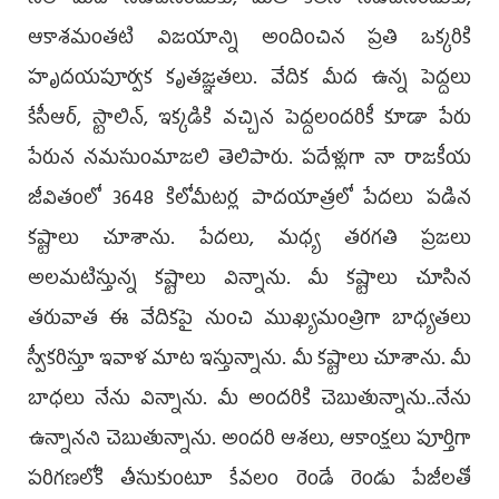
నేల మీద నడిచినందుకు, మీతో కలిసి నడిచినందుకు,
ఆకాశమంతటి విజయాన్ని అందించిన ప్రతి ఒక్కరికి
హృదయపూర్వక కృతజ్ఞతలు. వేదిక మీద ఉన్న పెద్దలు
కేసీఆర్, స్టాలిన్, ఇక్కడికి వచ్చిన పెద్దలందరికీ కూడా పేరు
పేరున నమసుంమాజలి తెలిపారు. పదేళ్లుగా నా రాజకీయ
జీవితంలో 3648 కిలోమీటర్ల పాదయాత్రలో పేదలు పడిన
కష్టాలు చూశాను. పేదలు, మధ్య తరగతి ప్రజలు
అలమటిస్తున్న కష్టాలు విన్నాను. మీ కష్టాలు చూసిన
తరువాత ఈ వేదికపై నుంచి ముఖ్యమంత్రిగా బాధ్యతలు
స్వీకరిస్తూ ఇవాళ మాట ఇస్తున్నాను. మీ కష్టాలు చూశాను. మీ
బాధలు నేను విన్నాను. మీ అందరికి చెబుతున్నాను..నేను
ఉన్నానని చెబుతున్నాను. అందరి ఆశలు, ఆకాంక్షలు పూర్తిగా
పరిగణలోకి తీసుకుంటూ కేవలం రెండే రెండు పేజీలతో