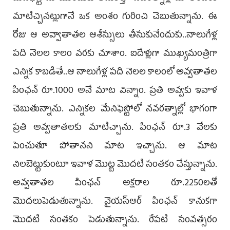
మాటిచ్చినట్లుగానే ఒక అంశం గురించి చెబుతున్నాను. ఈ
రోజు ఆ అవ్వాతాతల ఆశీస్సులు తీసుకునేందుకు..నాలుగేళ్ల
పది నెలల కాలం వరకు చూశాం. ఐదేళ్లుగా ముఖ్యమంత్రిగా
ఎన్నిక కాబడితే..ఆ నాలుగేళ్ల పది నెలల కాలంలో అవ్వతాతల
పింఛన్‌ రూ.1000 అనే మాట విన్నాం. ప్రతి అవ్వకు ఇవాళ
చెబుతున్నాను. ఎన్నికల మేనిఫెస్టోలో నవరత్నాల్లో భాగంగా
ప్రతి అవ్వతాతలకు మాటిచ్చాను. పింఛన్‌ రూ.3 వేలకు
పెంచుతూ పోతానని మాట ఇచ్చాను. ఆ మాట
నిలబెట్టుకుంటూ ఇవాళ మొట్ట మొదటి సంతకం చేస్తున్నాను.
అవ్వతాతల పింఛన్‌ అక్షరాల రూ.2250లతో
మొదలుపెడుతున్నాను. వైయస్‌ఆర్‌ పింఛన్‌ కానుకగా
మొదటి సంతకం పెడుతున్నాను. రేపటి సంవత్సరం