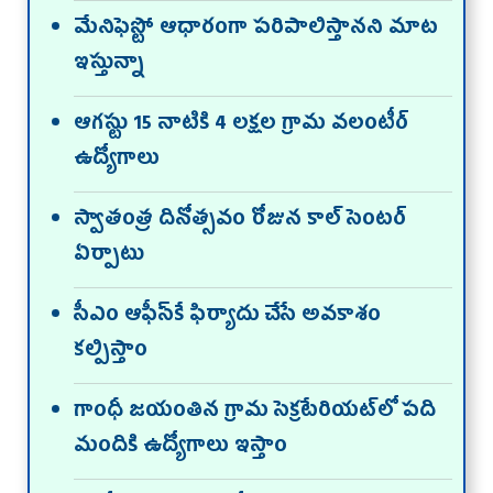
మేనిఫెస్టో ఆధారంగా పరిపాలిస్తానని మాట
ఇస్తున్నా
ఆగస్టు 15 నాటికి 4 లక్షల గ్రామ వలంటీర్‌
ఉద్యోగాలు
స్వాతంత్ర దినోత్సవం రోజున కాల్‌ సెంటర్‌
ఏర్పాటు
సీఎం ఆఫీస్‌కే ఫిర్యాదు చేసే అవకాశం
కల్పిస్తాం
గాంధీ జయంతిన గ్రామ సెక్రటేరియట్‌లో పది
మందికి ఉద్యోగాలు ఇస్తాం