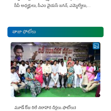
సీపీ అధ్య‌క్షులు, సీఎం వైయ‌స్ జ‌గ‌న్, ఎమ్మెల్యేలు,
ఎంపీల స‌మావేశం
తాజా ఫోటోలు
మూడో రోజు రిలే నిరాహార దీక్షలు..ఫొటోలు3