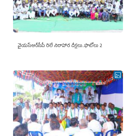
వైయ‌స్ఆర్‌సీపీ రిలే నిరాహార దీక్షలు..ఫొటోలు 2