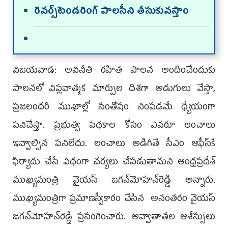
రివర్స్‌టెండరింగ్‌ పాలసీని తీసుకువస్తాం
విజయవాడ: అవినీతి రహిత పాలన అందించేందుకు
పాలనలో విప్లవాత్మక మార్పుల దిశగా అడుగులు వేస్తా,
ప్రజలందరి ముఖాల్లో సంతోషం నింపడమే ధ్యేయంగా
పనిచేస్తా. ప్రభుత్వ పథకాల కోసం ఎవరూ లంచాలు
ఇవ్వాల్సిన పనిలేదు. లంచాలు అడిగితే సీఎం ఆఫీస్‌కే
ఫిర్యాదు చేసే విధంగా చర్యలు చేపడుతామని ఆంధ్రప్రదేశ్‌
ముఖ్యమంత్రి వైయస్‌ జగన్‌మోహన్‌రెడ్డి అన్నారు.
ముఖ్యమంత్రిగా ప్రమాణస్వీకారం చేసిన అనంతరం వైయస్‌
జగన్‌మోహన్‌రెడ్డి ప్రసంగించారు. అవ్వాతాతల ఆశీస్సులు