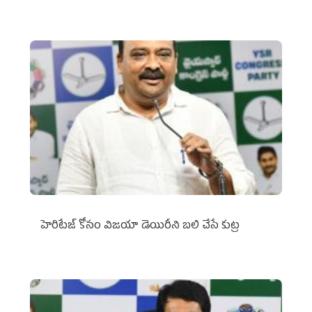
హెరిటేజ్ కోసం విజయా డెయిరీని బలి చేసే కుట్ర‌