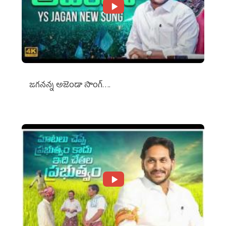
జగనన్న అజెండా సాంగ్….