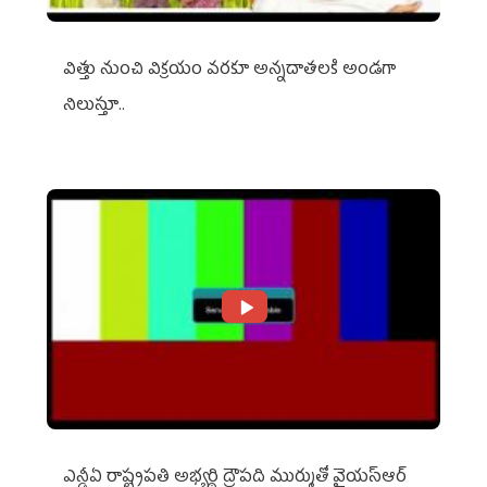
విత్తు నుంచి విక్రయం వరకూ అన్నదాతలకి అండగా
నిలుస్తూ..
ఎన్డీఏ రాష్ట్ర‌ప‌తి అభ్య‌ర్థి ద్రౌప‌ది ముర్ముతో వైయ‌స్ఆర్