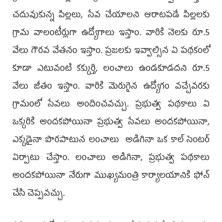
చదువుకున్న పిల్లలు, సేవ చేయాలని ఆరాటపడే పిల్లలకు
గ్రామ వాలంటీర్లుగా ఉద్యోగాలు ఇస్తాం. వారికి నెలకు రూ.5
వేలు గౌరవ వేతనం ఇస్తాం. ప్రజలకు ఇవ్వాల్సిన ఏ పథకంలో
కూడా ఎటువంటి కక్కుర్తి, లంచాలు ఉండకూడదని రూ.5
వేలు జీతం ఇస్తాం. వారికి మెరుగైన ఉద్యోగం వచ్చేవరకు
గ్రామంలో సేవలు అందించవచ్చు. ప్రభుత్వ పథకాలు ఏ
ఒక్కరికి అందకపోయినా ప్రభుత్వ సేవలు అందకపోయినా,
ఎక్కడైనా పొరపాటున లంచాలు అడిగినా ఒక కాల్‌ సెంటర్‌
ఏర్పాటు చేస్తాం. లంచాలు అడిగినా, ప్రభుత్వ పథకాలు
అందకపోయినా నేరుగా ముఖ్యమంత్రి కార్యాలయానికి ఫోన్‌
చేసి చెప్పవచ్చు.