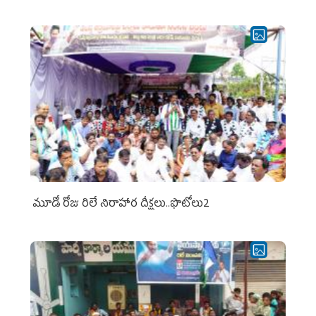
మూడో రోజు రిలే నిరాహార దీక్షలు..ఫొటోలు2