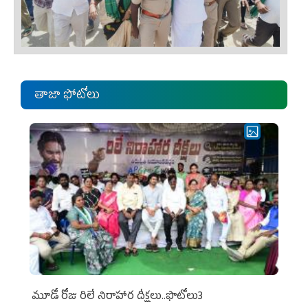
తాజా ఫోటోలు
మూడో రోజు రిలే నిరాహార దీక్షలు..ఫొటోలు3