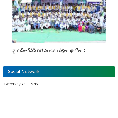
వైయ‌స్ఆర్‌సీపీ రిలే నిరాహార దీక్షలు..ఫొటోలు 2
Social Network
Tweets by YSRCParty