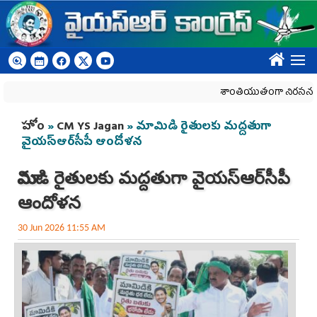
Skip to main content
????
శాంతియుతంగా నిరసన తెలిపే హ
You are here
హోం
»
CM YS Jagan
» మామిడి రైతులకు మద్దతుగా
వైయ‌స్ఆర్‌సీపీ ఆందోళన
మామిడి రైతులకు మద్దతుగా వైయ‌స్ఆర్‌సీపీ
ఆందోళన
30 Jun 2026 11:55 AM