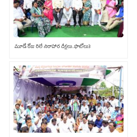
మూడో రోజు రిలే నిరాహార దీక్షలు..ఫొటోలు3