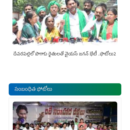
దేవరపల్లిలో పొగాకు రైతులతో వైయస్ జగన్ భేటీ ..ఫొటోలు2
సంబంధిత ఫోటోలు