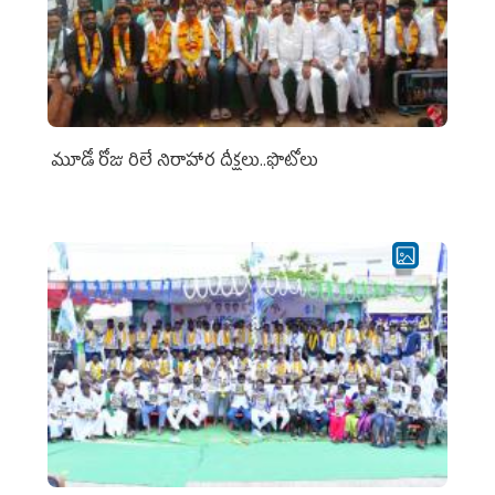
మూడో రోజు రిలే నిరాహార దీక్షలు..ఫొటోలు