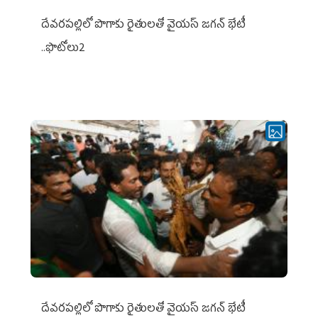
దేవరపల్లిలో పొగాకు రైతులతో వైయస్ జగన్ భేటీ
..ఫొటోలు2
దేవరపల్లిలో పొగాకు రైతులతో వైయస్ జగన్ భేటీ