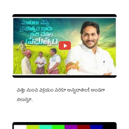
విత్తు నుంచి విక్రయం వరకూ అన్నదాతలకి అండగా
నిలుస్తూ..