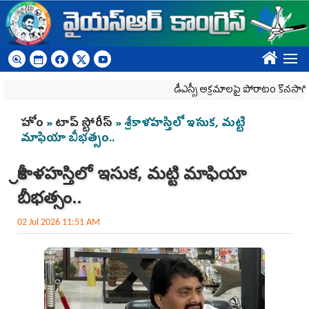
Skip to main content
????
డీఎస్సీ అక్రమాలపై పోరాటం కొనసాగింపు
You are here
హోం
»
టాప్ స్టోరీస్
» శ్రీకాళహస్తిలో ఇసుక, మట్టి
మాఫియా బీభత్సం..
శ్రీకాళహస్తిలో ఇసుక, మట్టి మాఫియా
బీభత్సం..
02 Jul 2026 11:51 AM