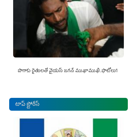
పొగాకు రైతుల‌తో వైయ‌స్ జ‌గ‌న్ ముఖాముఖి..ఫొటోలు1
టాప్ స్టోరీస్