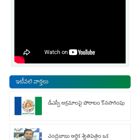
ఇటీవలి వార్తలు
డీఎస్సీ అక్రమాలపై పోరాటం కొనసాగింపు
చంద్రబాబు ఆర్థిక శ్వేతపత్రం ఒక