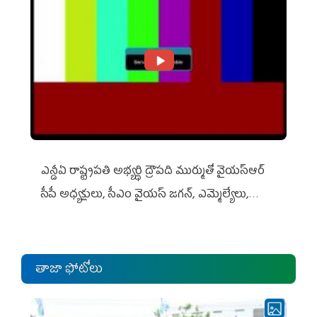
ఎన్డీఏ రాష్ట్ర‌ప‌తి అభ్య‌ర్థి ద్రౌప‌ది ముర్ముతో వైయ‌స్ఆర్
సీపీ అధ్య‌క్షులు, సీఎం వైయ‌స్ జ‌గ‌న్, ఎమ్మెల్యేలు,
ఎంపీల స‌మావేశం
తాజా ఫోటోలు