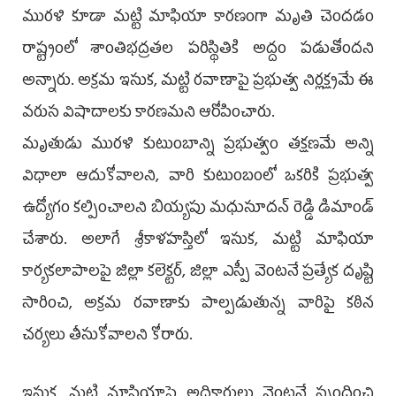
మురళి కూడా మట్టి మాఫియా కారణంగా మృతి చెందడం
రాష్ట్రంలో శాంతిభద్రతల పరిస్థితికి అద్దం పడుతోందని
అన్నారు. అక్రమ ఇసుక, మట్టి రవాణాపై ప్రభుత్వ నిర్లక్ష్యమే ఈ
వరుస విషాదాలకు కారణమని ఆరోపించారు.
మృతుడు మురళి కుటుంబాన్ని ప్రభుత్వం తక్షణమే అన్ని
విధాలా ఆదుకోవాలని, వారి కుటుంబంలో ఒకరికి ప్రభుత్వ
ఉద్యోగం కల్పించాలని బియ్యపు మధుసూదన్ రెడ్డి డిమాండ్
చేశారు. అలాగే శ్రీకాళహస్తిలో ఇసుక, మట్టి మాఫియా
కార్యకలాపాలపై జిల్లా కలెక్టర్, జిల్లా ఎస్పీ వెంటనే ప్రత్యేక దృష్టి
సారించి, అక్రమ రవాణాకు పాల్పడుతున్న వారిపై కఠిన
చర్యలు తీసుకోవాలని కోరారు.
ఇసుక, మట్టి మాఫియాపై అధికారులు వెంటనే స్పందించి