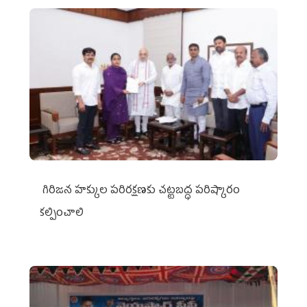
గిరిజన హక్కుల పరిరక్షణకు చట్టబద్ధ పరిష్కారం
కల్పించాలి