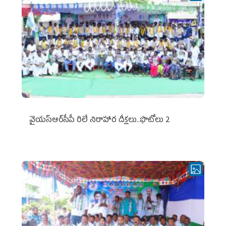
వైయ‌స్ఆర్‌సీపీ రిలే నిరాహార దీక్షలు..ఫొటోలు 2