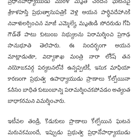
ప్రధానోపాధ్యాయుడు మురళి మృతి చెందిన ఘటనపై
శ్రీకాళహస్తి ప్రభుత్వాసుపత్రికి వెళ్లి ఆయన పార్థివదేహానికి
నివాళులర్పించిన మాజీ ఎమ్మెల్యే, మృతుడి సోదరుడు గోపి
గౌడ్‌తో పాటు కుటుంబ సభ్యులను పరామర్శించి ప్రగాఢ
సానుభూతి తెలిపారు. ఈ సందర్భంగా ఆయన
మాట్లాడుతూ, విద్యాశాఖ మంత్రి నారా లోకేష్ తన
నియోజకవర్గ పర్యటనలోనే ఉన్నప్పటికీ, ఇసుక మాఫియా
కారణంగా ప్రభుత్వ ఉపాధ్యాయుడు ప్రాణాలు కోల్పోయినా
కనీసం బాధిత కుటుంబాన్ని పరామర్శించకపోవడం అత్యంత
బాధాకరమని విమర్శించారు.
ఇటీవల తండ్రి, కొడుకులు ప్రాణాలు కోల్పోయిన ఘటన
మరువకముందే, ఇప్పుడు ప్రభుత్వ ప్రధానోపాధ్యాయుడు