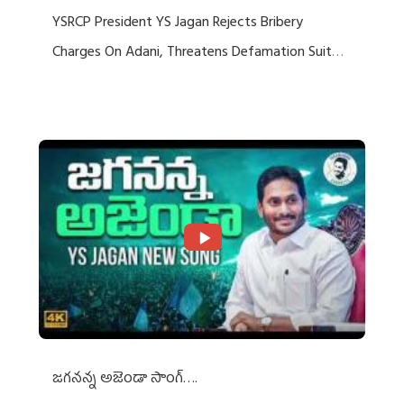
YSRCP President YS Jagan Rejects Bribery
Charges On Adani, Threatens Defamation Suit
Against Media Groups
జగనన్న అజెండా సాంగ్….