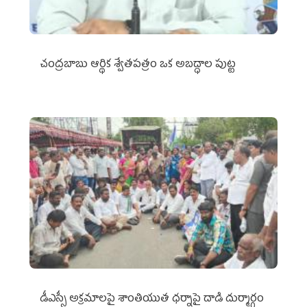
చంద్రబాబు ఆర్థిక శ్వేతపత్రం ఒక అబద్ధాల పుట్ట
డీఎస్సీ అక్రమాలపై శాంతియుత ధర్నాపై దాడి దుర్మార్గం