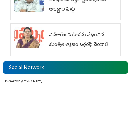
చంద్రబాబు ఆర్థిక శ్వేతపత్రం ఒక
అబద్ధాల పుట్ట
ఎన్ఆర్ఐ మహిళను వేధించిన
మంత్రిని త‌క్ష‌ణం బ‌ర్త‌ర‌ఫ్ చేయాలి
Social Network
Tweets by YSRCParty