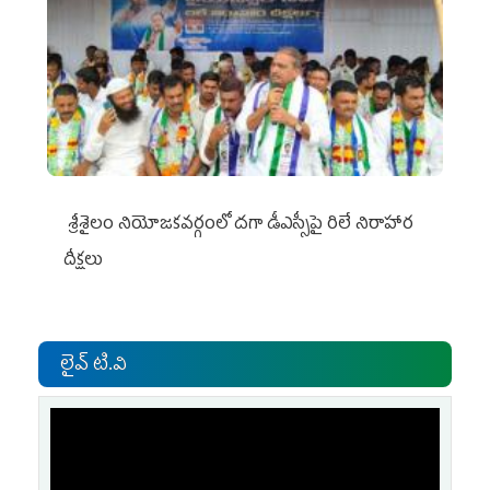
శ్రీశైలం నియోజకవర్గంలో దగా డీఎస్సీపై రిలే నిరాహార
దీక్షలు
లైవ్ టి.వి