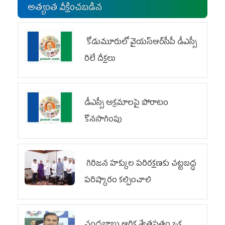
అత్యంత వీక్షించబడిన
కోడుమూరులో వైయ‌స్ఆర్‌సీపీ డీఎస్సీ
రిలే దీక్షలు
డీఎస్సీ అక్రమాలపై పోరాటం
కొనసాగింపు
గిరిజన హక్కుల పరిరక్షణకు చట్టబద్ధ
పరిష్కారం కల్పించాలి