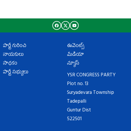
పార్టీ గురించి
ఈవెంట్స్
నాయకులు
మీడియా
సాధకం
న్యూస్
పార్టీ సభ్యులు
YSR CONGRESS PARTY
Plot no. 13
Suryadevara Township
Tadepalli
Guntur Dist
522501