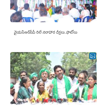
వైయ‌స్ఆర్‌సీపీ రిలే నిరాహార దీక్షలు..ఫొటోలు