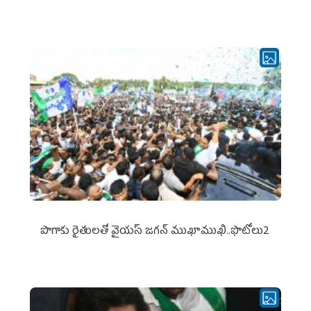
పొగాకు రైతుల‌తో వైయ‌స్ జ‌గ‌న్ ముఖాముఖి..ఫొటోలు2