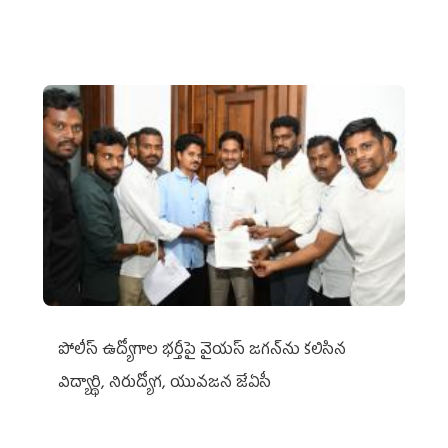
పోలీస్ ఉద్యోగాల భర్తీపై వైయస్ జగన్‌ను కలిసిన
విద్యార్థి, నిరుద్యోగ, యువజన జేఏసీ