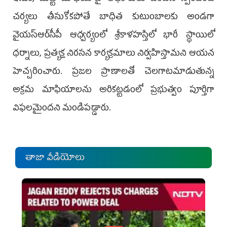
చర్యలు తీసుకోకపోతే బాధిత కుటుంబాలకు అండగా
వైయ‌స్ఆర్‌సీపీ ఆధ్వర్యంలో శ్రీకాళహస్తిలో భారీ స్థాయిలో
ధర్నాలు, ప్రత్యక్ష నిరసన కార్యక్రమాలు నిర్వహిస్తామని ఆయన
హెచ్చరించారు. ప్రజల ప్రాణాలతో చెలగాటమాడుతున్న
అక్రమ మాఫియాలను అరికట్టడంలో ప్రభుత్వం పూర్తిగా
విఫలమైందని మండిపడ్డారు.
తాజా వీడియోలు