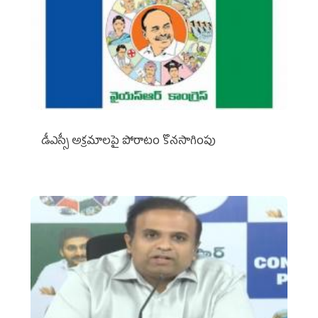
డీఎస్సీ అక్రమాలపై పోరాటం కొనసాగింపు