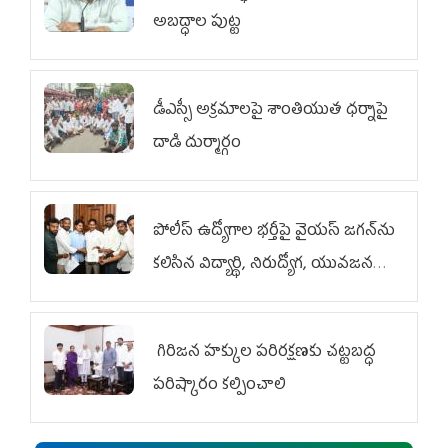
అబద్ధాల పుట్ట
డీఎస్సీ అక్రమాలపై శాంతియుత ధర్నాపై
దాడి దుర్మార్గం
పోలీస్ ఉద్యోగాల భర్తీపై వైయస్ జగన్‌ను
కలిసిన విద్యార్థి, నిరుద్యోగ, యువజన
జేఏసీ
గిరిజన హక్కుల పరిరక్షణకు చట్టబద్ధ
పరిష్కారం కల్పించాలి