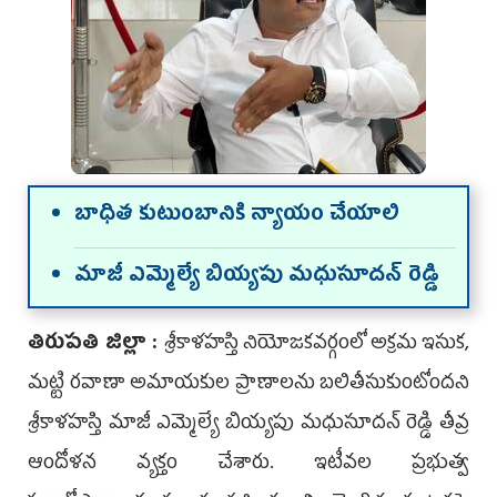
బాధిత కుటుంబానికి న్యాయం చేయాలి
మాజీ ఎమ్మెల్యే బియ్యపు మధుసూదన్ రెడ్డి
తిరుపతి జిల్లా :
శ్రీకాళహస్తి నియోజకవర్గంలో అక్రమ ఇసుక,
మట్టి రవాణా అమాయకుల ప్రాణాలను బలితీసుకుంటోందని
శ్రీకాళహస్తి మాజీ ఎమ్మెల్యే బియ్యపు మధుసూదన్ రెడ్డి తీవ్ర
ఆందోళన వ్యక్తం చేశారు. ఇటీవల ప్రభుత్వ