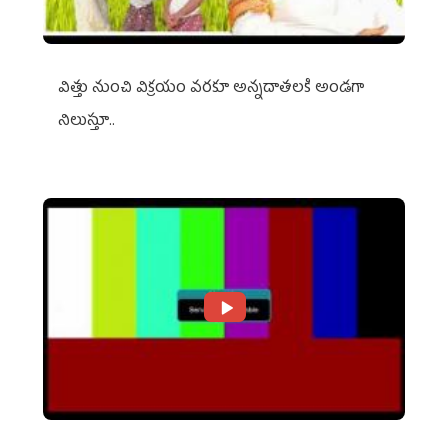
విత్తు నుంచి విక్రయం వరకూ అన్నదాతలకి అండగా
నిలుస్తూ..