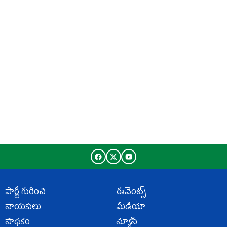
పార్టీ గురించి
ఈవెంట్స్
నాయకులు
మీడియా
సాధకం
న్యూస్