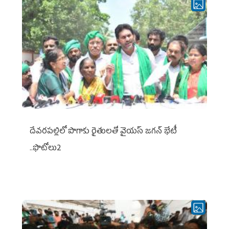
దేవరపల్లిలో పొగాకు రైతులతో వైయస్ జగన్ భేటీ
..ఫొటోలు2