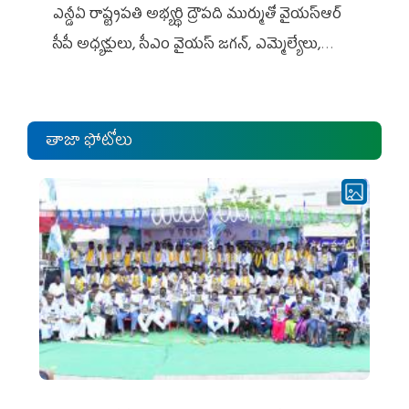
ఎన్డీఏ రాష్ట్ర‌ప‌తి అభ్య‌ర్థి ద్రౌప‌ది ముర్ముతో వైయ‌స్ఆర్
సీపీ అధ్య‌క్షులు, సీఎం వైయ‌స్ జ‌గ‌న్, ఎమ్మెల్యేలు,
ఎంపీల స‌మావేశం
తాజా ఫోటోలు