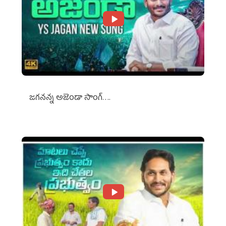
జగనన్న అజెండా సాంగ్….