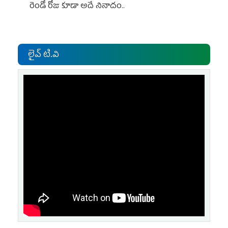
రెండో రోజు కూడా అదే నినాదం..
లైవ్ టి.వి