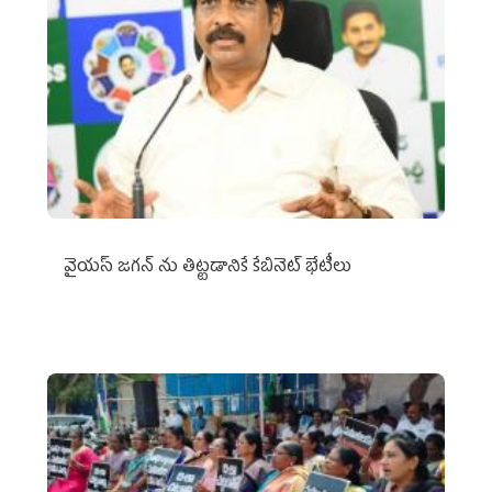
వైయ‌స్ జగన్‌ ను తిట్టడానికే కేబినెట్‌ భేటీలు