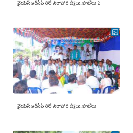
వైయ‌స్ఆర్‌సీపీ రిలే నిరాహార దీక్షలు..ఫొటోలు 2
వైయ‌స్ఆర్‌సీపీ రిలే నిరాహార దీక్షలు..ఫొటోలు