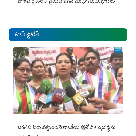
పొగాకు రైతుల‌తో వైయ‌స్ జ‌గ‌న్ ముఖాముఖి..ఫొటోలు1
టాప్ స్టోరీస్
జగన్‌కు పేరు వస్తుందనే రాజకీయ కక్షతో దిశ వ్య‌వ‌స్థ‌ను