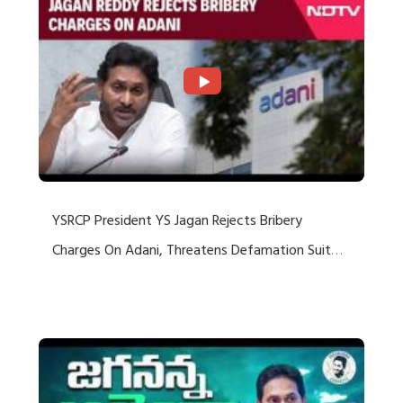
YSRCP President YS Jagan Rejects Bribery
Charges On Adani, Threatens Defamation Suit
Against Media Groups