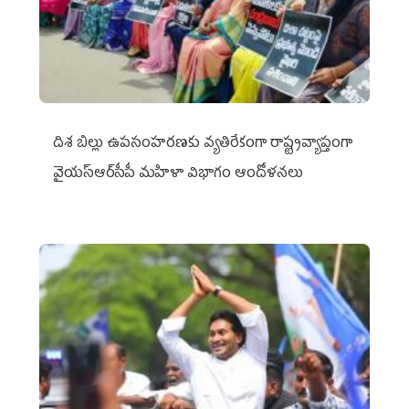
దిశ బిల్లు ఉపసంహరణకు వ్యతిరేకంగా రాష్ట్రవ్యాప్తంగా
వైయ‌స్ఆర్‌సీపీ మహిళా విభాగం ఆందోళనలు