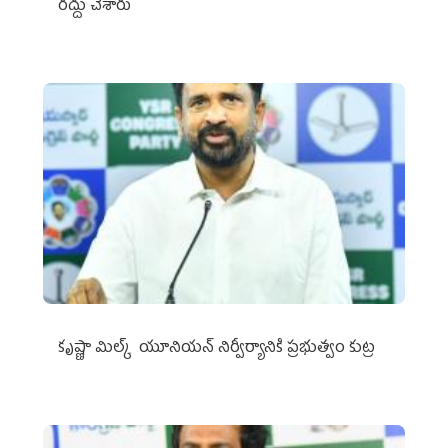
రద్దు చేశారు
కృష్ణా మిల్క్‌ యూనియన్‌ నిర్వీర్యానికి ప్రభుత్వం కుట్ర