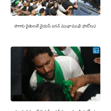
పొగాకు రైతుల‌తో వైయ‌స్ జ‌గ‌న్ ముఖాముఖి..ఫొటోలు2