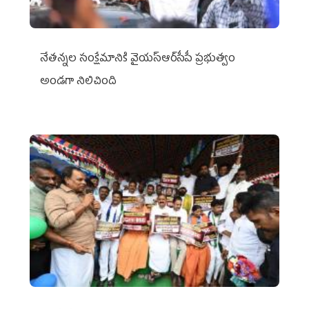
నేతన్నల సంక్షేమానికి వైయ‌స్ఆర్‌సీపీ ప్రభుత్వం
అండగా నిలిచింది