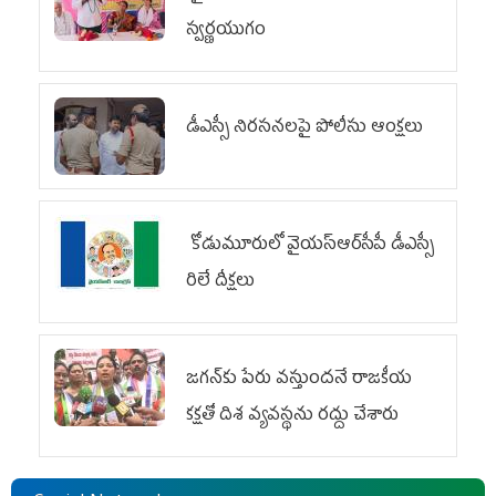
స్వర్ణయుగం
డీఎస్సీ నిరసనలపై పోలీసు ఆంక్షలు
కోడుమూరులో వైయ‌స్ఆర్‌సీపీ డీఎస్సీ
రిలే దీక్షలు
జగన్‌కు పేరు వస్తుందనే రాజకీయ
కక్షతో దిశ వ్య‌వ‌స్థ‌ను రద్దు చేశారు