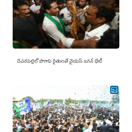
దేవరపల్లిలో పొగాకు రైతులతో వైయస్ జగన్ భేటీ