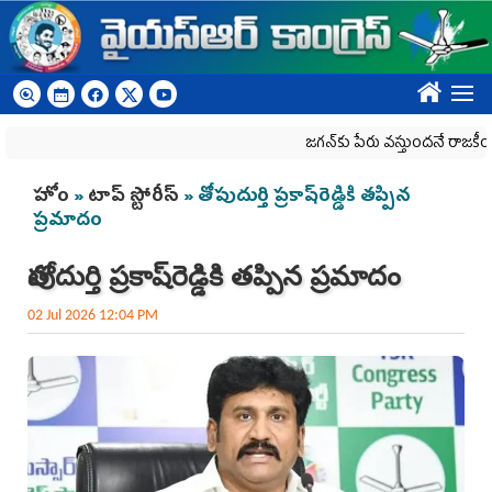
Skip to main content
????
జగన్‌కు పేరు వస్తుందనే రాజకీయ కక్షతో దిశ
You are here
హోం
»
టాప్ స్టోరీస్
» తోపుదుర్తి ప్రకాష్‌రెడ్డికి తప్పిన
ప్రమాదం
తోపుదుర్తి ప్రకాష్‌రెడ్డికి తప్పిన ప్రమాదం
02 Jul 2026 12:04 PM