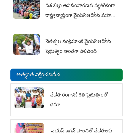
దిశ బిల్లు ఉపసంహరణకు వ్యతిరేకంగా
రాష్ట్రవ్యాప్తంగా వైయ‌స్ఆర్‌సీపీ మహిళా
విభాగం ఆందోళనలు
నేతన్నల సంక్షేమానికి వైయ‌స్ఆర్‌సీపీ
ప్రభుత్వం అండగా నిలిచింది
అత్యంత వీక్షించబడిన
చేనేత రంగానికి గత ప్రభుత్వంలో
ధీమా
వైయ‌స్ జగన్ పాలనలో చేనేతలకు