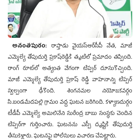
అనంతపురం:
రాప్తాడు వైయ‌స్ఆర్‌సీపీ నేత, మాజీ
ఎమ్మెల్యే తోపుదుర్తి ప్రకాష్‌రెడ్డికి తృటిలో ప్రమాదం తప్పింది.
రాంగ్ రూట్‌లో అత్యంత వేగంగా టిప్పర్ దూసుకొచ్చింది.
మాజీ ఎమ్మెల్యే తోపుదుర్తి ప్రకాష్ రెడ్డి వాహనాన్ని టిప్పర్
స్వల్పంగా ఢీకొంది. శింగనమల నియోజకవర్గం
సి.బండమీదపల్లి గ్రామం వద్ద ఘటన జరిగింది. కళ్యాణదుర్గం
టీడీపీ ఎమ్మెల్యే అమిలినేని సురేంద్ర బాబు సంస్థకు చెందిన
టిప్పర్‌గా గుర్తించారు. ఘటనను ఎస్పీ దృష్టికి తోపుదుర్తి
తీసుకెళ్లారు. ఘటనపై పోలీసులు విచారణ చేపట్టారు.