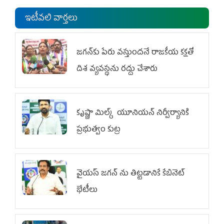
ఇటీవలి వార్తలు
జగన్‌కు పేరు వస్తుందనే రాజకీయ కక్షతో
దిశ వ్య‌వ‌స్థ‌ను రద్దు చేశారు
కృష్ణా మిల్క్‌ యూనియన్‌ నిర్వీర్యానికి
ప్రభుత్వం కుట్ర
వైయ‌స్ జగన్‌ ను తిట్టడానికే కేబినెట్‌
భేటీలు