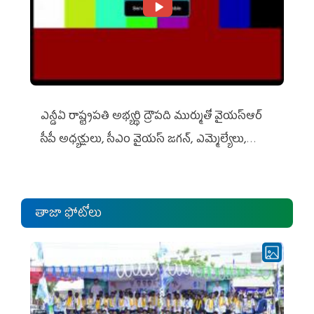
ఎన్డీఏ రాష్ట్ర‌ప‌తి అభ్య‌ర్థి ద్రౌప‌ది ముర్ముతో వైయ‌స్ఆర్
సీపీ అధ్య‌క్షులు, సీఎం వైయ‌స్ జ‌గ‌న్, ఎమ్మెల్యేలు,
ఎంపీల స‌మావేశం
తాజా ఫోటోలు