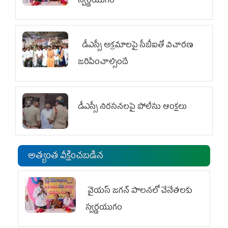
స్వర్ణయుగం
డీఎస్సీ అక్రమాలపై సీబీఐతో విచారణ
జరిపించాల్సిందే
డీఎస్సీ నిరసనలపై పోలీసు ఆంక్షలు
అత్యంత వీక్షించబడిన
వైయ‌స్ జగన్ పాలనలో చేనేతలకు
స్వర్ణయుగం