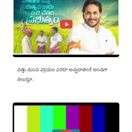
విత్తు నుంచి విక్రయం వరకూ అన్నదాతలకి అండగా
నిలుస్తూ..