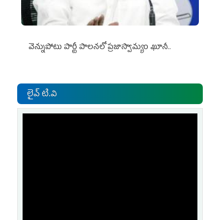
వెన్నుపోటు పార్టీ పాలనలో ప్రజాస్వామ్యం ఖూనీ..
లైవ్ టి.వి