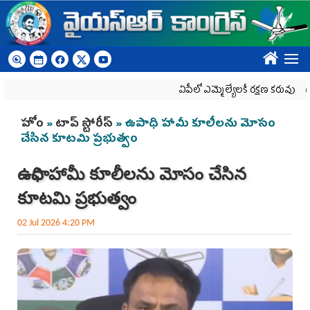
Skip to main content
????
ఏపీలో ఎమ్మెల్యేల‌కే ర‌క్ష‌ణ క‌రువు
ఎయి
You are here
హోం
»
టాప్ స్టోరీస్
» ఉపాధి హామీ కూలీలను మోసం
చేసిన కూటమి ప్రభుత్వం
ఉపాధి హామీ కూలీలను మోసం చేసిన
కూటమి ప్రభుత్వం
02 Jul 2026 4:20 PM