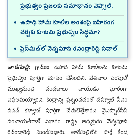
ప్రభుత్వం ప్రజలకు సమాధానం చెప్పాలి.
ఉపాధి హామీ కూలీల అంశంపై బహిరంగ
చర్చకు కూట‌మి ప్ర‌భుత్వం సిద్ధ‌మా?
ప్రెస్‌మీట్‌లో వెన్న‌పూస ర‌వీంద్రారెడ్డి స‌వాల్‌
తాడేపల్లి:
గ్రామీణ ఉపాధి హామీ కూలీలను కూటమి
ప్రభుత్వం పూర్తిగా మోసం చేసిందని, వేతనాల పెంపులో
ముఖ్యమంత్రి చంద్రబాబు నాయుడు ఘోరంగా
విఫలమయ్యారని, కేంద్రాన్ని ప్రశ్నించడంలో డిప్యూటీ సీఎం
పవన్ కళ్యాణ్ పూర్తిగా చేతులెత్తేశారని వైఎస్సార్‌సీపీ
పంచాయతీరాజ్ విభాగం రాష్ట్ర అధ్యక్షుడు వెన్నపూస
రవీంద్రారెడ్డి మండిపడ్డారు. తాడేపల్లిలోని పార్టీ కేంద్ర