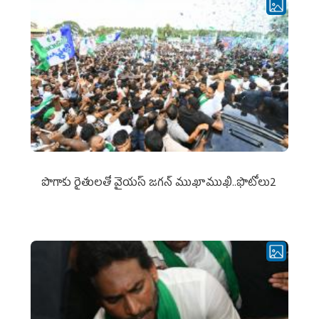
పొగాకు రైతుల‌తో వైయ‌స్ జ‌గ‌న్ ముఖాముఖి..ఫొటోలు2