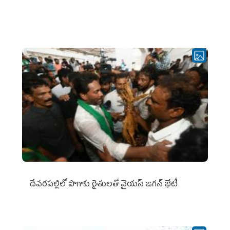
దేవరపల్లిలో పొగాకు రైతులతో వైయస్ జగన్ భేటీ