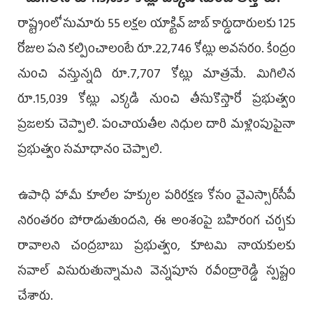
- మిగిలిన రూ.15,039 కోట్లు ఎక్కడి నుంచి తెస్తారు?
రాష్ట్రంలో సుమారు 55 లక్షల యాక్టివ్ జాబ్ కార్డుదారులకు 125
రోజుల పని కల్పించాలంటే రూ.22,746 కోట్లు అవసరం. కేంద్రం
నుంచి వస్తున్నది రూ.7,707 కోట్లు మాత్రమే. మిగిలిన
రూ.15,039 కోట్లు ఎక్కడి నుంచి తీసుకొస్తారో ప్రభుత్వం
ప్రజలకు చెప్పాలి. పంచాయతీల నిధుల దారి మళ్లింపుపైనా
ప్రభుత్వం సమాధానం చెప్పాలి.
ఉపాధి హామీ కూలీల హక్కుల పరిరక్షణ కోసం వైఎస్సార్‌సీపీ
నిరంతరం పోరాడుతుందని, ఈ అంశంపై బహిరంగ చర్చకు
రావాలని చంద్రబాబు ప్రభుత్వం, కూటమి నాయకులకు
సవాల్ విసురుతున్నామని వెన్నపూస రవీంద్రారెడ్డి స్పష్టం
చేశారు.