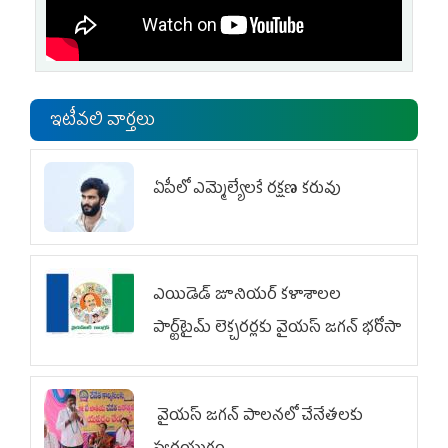
ఇటీవలి వార్తలు
ఏపీలో ఎమ్మెల్యేల‌కే ర‌క్ష‌ణ క‌రువు
ఎయిడెడ్‌ జూనియర్‌ కళాశాలల
పార్ట్‌టైమ్‌ లెక్చరర్లకు వైయ‌స్ జగన్ భరోసా
వైయ‌స్ జగన్ పాలనలో చేనేతలకు