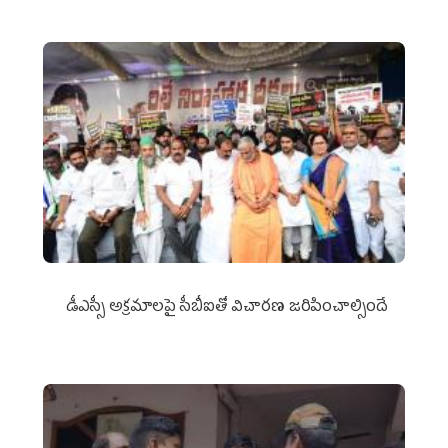
డీఎస్సీ అక్రమాలపై సీబీఐతో విచారణ జరిపించాల్సిందే