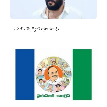
ఏపీలో ఎమ్మెల్యేల‌కే ర‌క్ష‌ణ క‌రువు