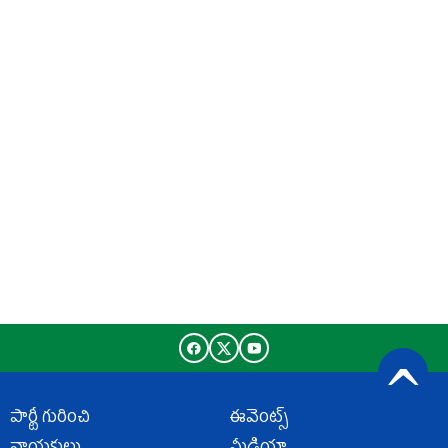
పార్టీ గురించి
ఈవెంట్స్