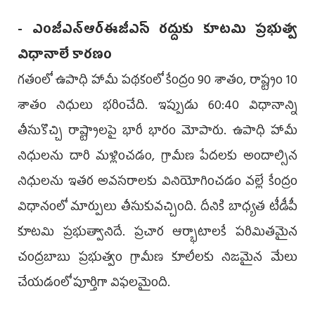
- ఎంజీఎన్‌ఆర్‌ఈజీఎస్ రద్దుకు కూటమి ప్రభుత్వ
విధానాలే కారణం
గతంలో ఉపాధి హామీ పథకంలో కేంద్రం 90 శాతం, రాష్ట్రం 10
శాతం నిధులు భరించేది. ఇప్పుడు 60:40 విధానాన్ని
తీసుకొచ్చి రాష్ట్రాలపై భారీ భారం మోపారు. ఉపాధి హామీ
నిధులను దారి మళ్లించడం, గ్రామీణ పేదలకు అందాల్సిన
నిధులను ఇతర అవసరాలకు వినియోగించడం వల్లే కేంద్రం
విధానంలో మార్పులు తీసుకువచ్చింది. దీనికి బాధ్యత టీడీపీ
కూటమి ప్రభుత్వానిదే. ప్రచార ఆర్భాటాలకే పరిమితమైన
చంద్రబాబు ప్రభుత్వం గ్రామీణ కూలీలకు నిజమైన మేలు
చేయడంలో పూర్తిగా విఫలమైంది.