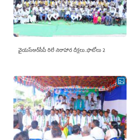
వైయ‌స్ఆర్‌సీపీ రిలే నిరాహార దీక్షలు..ఫొటోలు 2