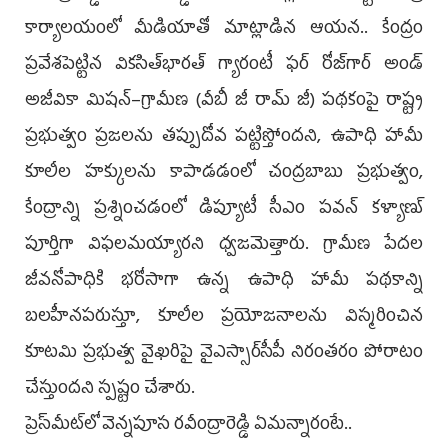
కార్యాలయంలో మీడియాతో మాట్లాడిన ఆయన.. కేంద్రం
ప్రవేశపెట్టిన వికసిత్‌భారత్‌ గ్యారంటీ ఫర్‌ రోజ్‌గార్‌ అండ్‌
అజీవికా మిషన్‌–గ్రామీణ (వీబీ జీ రామ్‌ జీ) పథకంపై రాష్ట్ర
ప్రభుత్వం ప్రజలను తప్పుదోవ పట్టిస్తోందని, ఉపాధి హామీ
కూలీల హక్కులను కాపాడడంలో చంద్రబాబు ప్రభుత్వం,
కేంద్రాన్ని ప్రశ్నించడంలో డిప్యూటీ సీఎం పవన్ కళ్యాణ్
పూర్తిగా విఫలమయ్యారని ధ్వ‌జ‌మెత్తారు. గ్రామీణ పేదల
జీవనోపాధికి భరోసాగా ఉన్న ఉపాధి హామీ పథకాన్ని
బలహీనపరుస్తూ, కూలీల ప్రయోజనాలను విస్మరించిన
కూటమి ప్రభుత్వ వైఖరిపై వైఎస్సార్‌సీపీ నిరంతరం పోరాటం
చేస్తుందని స్పష్టం చేశారు.
ప్రెస్‌మీట్‌లో వెన్న‌పూస ర‌వీంద్రారెడ్డి ఏమ‌న్నారంటే..