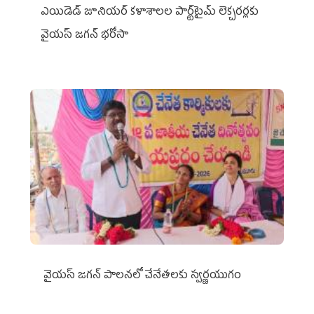
ఎయిడెడ్‌ జూనియర్‌ కళాశాలల పార్ట్‌టైమ్‌ లెక్చరర్లకు
వైయ‌స్ జగన్ భరోసా
వైయ‌స్ జగన్ పాలనలో చేనేతలకు స్వర్ణయుగం