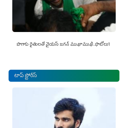
పొగాకు రైతుల‌తో వైయ‌స్ జ‌గ‌న్ ముఖాముఖి..ఫొటోలు1
టాప్ స్టోరీస్