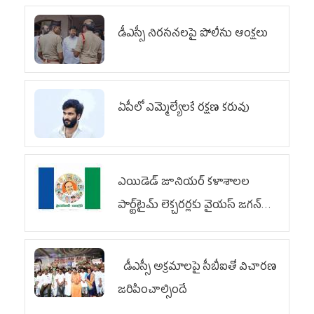
డీఎస్సీ నిరసనలపై పోలీసు ఆంక్షలు
ఏపీలో ఎమ్మెల్యేల‌కే ర‌క్ష‌ణ క‌రువు
ఎయిడెడ్‌ జూనియర్‌ కళాశాలల
పార్ట్‌టైమ్‌ లెక్చరర్లకు వైయ‌స్ జగన్
భరోసా
డీఎస్సీ అక్రమాలపై సీబీఐతో విచారణ
జరిపించాల్సిందే