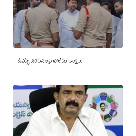
డీఎస్సీ నిరసనలపై పోలీసు ఆంక్షలు