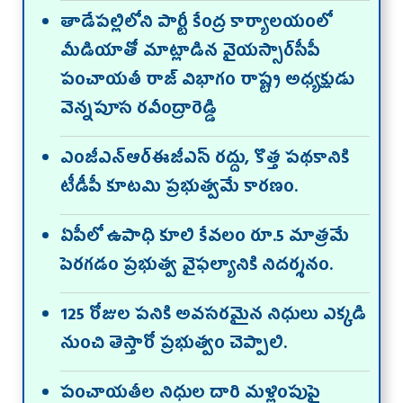
తాడేప‌ల్లిలోని పార్టీ కేంద్ర కార్యాల‌యంలో
మీడియాతో మాట్లాడిన వైయ‌స్సార్‌సీపీ
పంచాయ‌తీ రాజ్ విభాగం రాష్ట్ర అధ్య‌క్షుడు
వెన్న‌పూస ర‌వీంద్రారెడ్డి
ఎంజీఎన్‌ఆర్‌ఈజీఎస్ రద్దు, కొత్త పథకానికి
టీడీపీ కూటమి ప్రభుత్వమే కారణం.
ఏపీలో ఉపాధి కూలి కేవలం రూ.5 మాత్రమే
పెరగడం ప్రభుత్వ వైఫల్యానికి నిదర్శనం.
125 రోజుల పనికి అవసరమైన నిధులు ఎక్కడి
నుంచి తెస్తారో ప్రభుత్వం చెప్పాలి.
పంచాయతీల నిధుల దారి మళ్లింపుపై