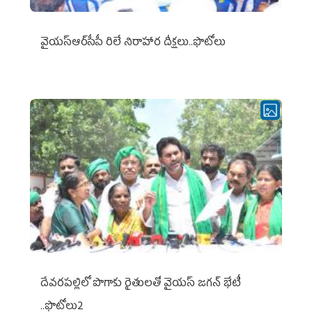
వైయ‌స్ఆర్‌సీపీ రిలే నిరాహార దీక్షలు..ఫొటోలు
దేవరపల్లిలో పొగాకు రైతులతో వైయస్ జగన్ భేటీ
..ఫొటోలు2