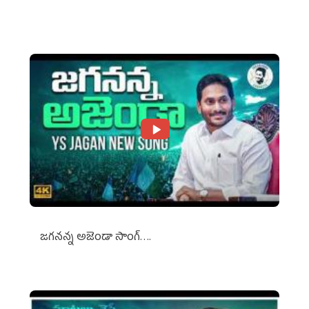
Against Media Groups
జగనన్న అజెండా సాంగ్….