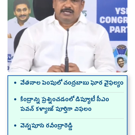
వేతనాల పెంపులో చంద్రబాబు ఘోర వైఫల్యం
కేంద్రాన్ని ప్రశ్నించడంలో డిప్యూటీ సీఎం
పవన్ కళ్యాణ్ పూర్తిగా విఫలం
వెన్నపూస రవీంద్రారెడ్డి