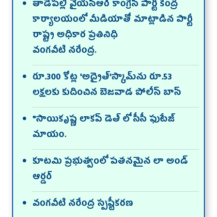
తాడేపల్లి వైయ‌స్ఆర్‌ కాంగ్రెస్ పార్టీ కేంద్ర
కార్యాలయంలో మీడియాతో మాట్లాడిన పార్టీ
రాష్ట్ర అధికార ప్రతినిధి
వంగవీటి నరేంద్ర.
రూ.300 కోట్ల 'అద్వైత్'స్కామ్‌ను రూ.53
లక్షలకు కుదించిన బెజవాడ పోలీస్ బాస్
"సాయికృష్ణ లాకప్ డెత్ లో సీసీ ఫుటేజ్
మాయం.
కూటమి ప్రభుత్వంలో పతనమైన లా అండ్
ఆర్డర్
వంగవీటి నరేంద్ర స్పష్టీకరణ