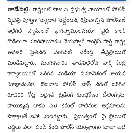
తాడేపల్లి:
రాష్ట్రంలో కూటమి ప్రభుత్వ హయాంలో పోలీస్
వ్యవస్థ పూర్తిగా పక్కదారి పట్టిందని, రక్షించాల్సిన పోలీసులే
ఇల్లీగల్ స్కామ్‌లలో భాగస్వాములవుతూ 'వైట్ కాలర్
రౌడీలు'గా మారిపోయారని వైయస్సార్ కాంగ్రెస్ పార్టీ రాష్ట్ర
అధికార ప్రతినిధి వంగవీటి నరేంద్ర తీవ్రస్థాయిలో
మండిపడ్డారు. మంగళవారం తాడేపల్లిలోని పార్టీ కేంద్ర
కార్యాలయంలో జరిగిన మీడియా సమావేశంలో ఆయన
మాట్లాడుతూ.. బెజవాడ పోలీస్ బాస్ నీడలో జరిగిన
రూ.300 కోట్ల అద్వైత్ ట్రేడింగ్ కుంభకోణం డీలింగ్స్‌ను,
సాయికృష్ణ లాకప్ డెత్ కేసులో పోలీసుల అక్రమాలను
సాక్ష్యాలతో సహా ఎండగట్టారు. ప్రభుత్వంలో పై స్దాయిలో
పెద్దలు ఎలా ఉంటే కింద పోలీస్ యంత్రాంగం కూడా అదే