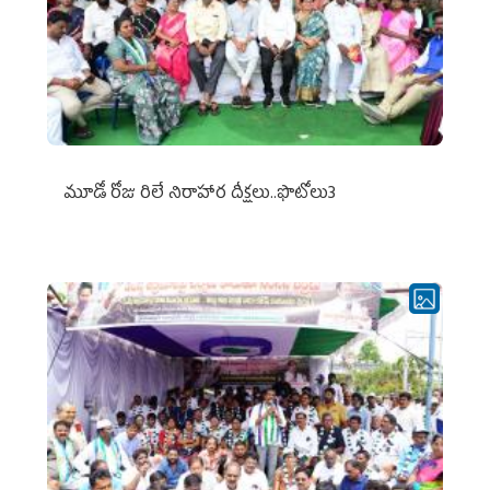
మూడో రోజు రిలే నిరాహార దీక్షలు..ఫొటోలు3