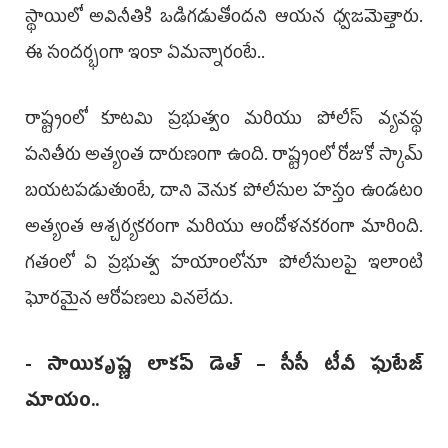
స్థాయిలో అవినీతికి ఒడిగడుతోందని ఆయన ధ్వజమెత్తారు.
ఈ సందర్భంగా ఇంకా ఏమన్నారంటే..
రాష్ట్రంలో కూటమి ప్రభుత్వం మరియు పోలీస్ వ్యవస్థ
పనితీరు అత్యంత దారుణంగా ఉంది. రాష్ట్రంలో రోజుకో స్కామ్
బయటపడుతుంటే, దాని వెనుక పోలీసుల హస్తం ఉండటం
అత్యంత ఆశ్చర్యకరంగా మరియు ఆందోళనకరంగా మారింది.
గతంలో ఏ ప్రభుత్వ హయాంలోనూ పోలీసులపై ఇలాంటి
ఘోరమైన ఆరోపణలు వినలేదు.
- సాయికృష్ణ లాకప్ డెత్ – సీసీ టీవీ ఫుటేజ్
మాయం..