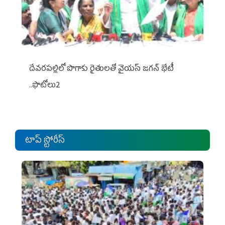
దేవరపల్లిలో పొగాకు రైతులతో వైయస్ జగన్ భేటీ
..ఫొటోలు2
టాప్ స్టోరీస్