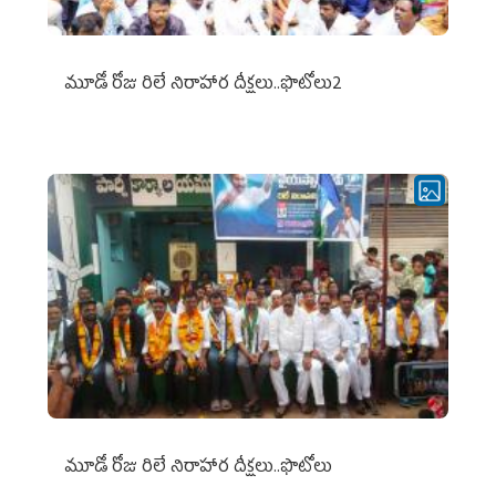
మూడో రోజు రిలే నిరాహార దీక్షలు..ఫొటోలు2
మూడో రోజు రిలే నిరాహార దీక్షలు..ఫొటోలు