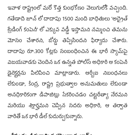
ఇవాళ రాష్ట్రంలో మరో కొత్త కుంభకోణం వెలుగులోకి వచ్చింది.
గతేడాది జూన్ లో దాదాపు 1500 మంది బాధితులు 'అద్వైత్
ట్రేడింగ్ కంపెనీ' లో ఎక్కువ వడ్డీ ఇస్తామని నమ్మించి తమను
మోసం చేశారని, బోర్డు తిప్పేసిందని ఫిర్యాదు చేశారు.
దాదాపు రూ.300 కోట్లకు సంబంధించిన ఈ భారీ స్కామ్‌పై
విజయవాడకు చెందిన ఒక ఉన్నత పోలీస్ అధికారి ఆ కంపెనీ
డైరెక్టర్లను పిలిపించి మాట్లాడారు. ఆర్బీఐ నిబంధనలు
లేకుండా, కేంద్ర, రాష్ట్ర ప్రభుత్వాల అనుమతులు లేకుండా
అనధికారికంగా డిపాజిట్లు సేకరించడం చట్టరీత్యా నేరమని
మరియు శిక్షార్హమని చెప్పిన సదరు అధికారి, ఆ తర్వాత
వారితో ఒక భారీ డీల్ కుదుర్చుకున్నారు.