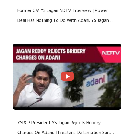
Former CM YS Jagan NDTV Interview | Power
Deal Has Nothing To Do With Adani: YS Jagan
Rejects US Charges
YSRCP President YS Jagan Rejects Bribery
Charges On Adani, Threatens Defamation Suit