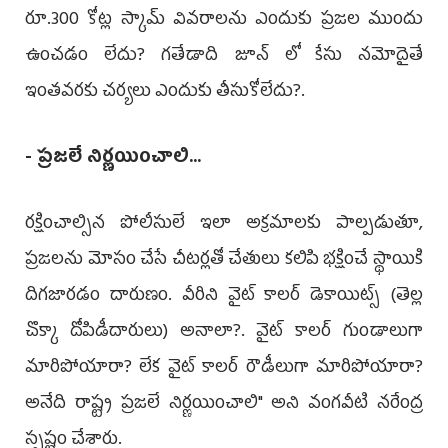
రూ.300 కోట్ల స్కామ్ వివరాలను ఎందుకు ప్రజల ముందు
ఉంచడం లేదు? గతేడాది జూన్ లో కేసు నమోదైతే
ఇంతవరకు చర్యలు ఎందుకు తీసుకోలేదు?.
- ప్రజలే నిర్ణయించాలి...
రక్షించాల్సిన పోలీసులే ఇలా అక్రమాలకు పాల్పడుతూ,
ప్రజలను మోసం చేసే చీటర్లతో చేతులు కలిపి భక్షించే స్థాయికి
దిగజారడం దారుణం. వీరిని వైట్ కాలర్ డెకాయిట్స్ (తెల్ల
చొక్కా దోపిడీదారులు) అనాలా?. వైట్ కాలర్ గుండాలుగా
మారిపోయారా? లేక వైట్ కాలర్ రౌడీలుగా మారిపోయారా?
అనేది రాష్ట్ర ప్రజలే నిర్ణయించాలి" అని వంగవీటి నరేంద్ర
స్పష్టం చేశారు.