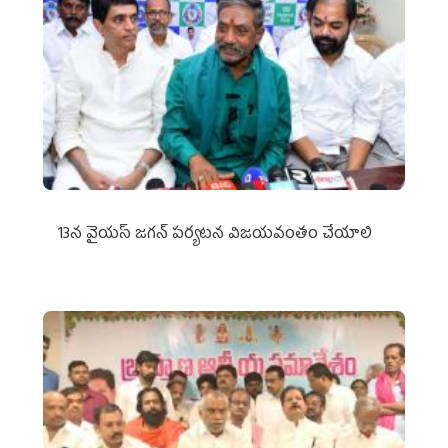
13న వైయస్‌ జగన్‌ పర్యటన విజయవంతం చేయాలి