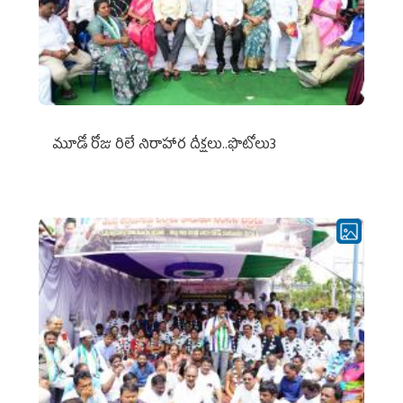
మూడో రోజు రిలే నిరాహార దీక్షలు..ఫొటోలు3