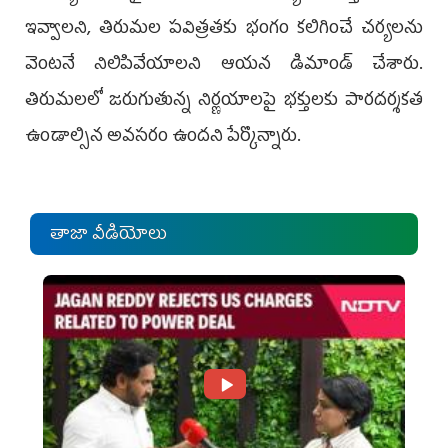
ఇవ్వాలని, తిరుమల పవిత్రతకు భంగం కలిగించే చర్యలను
వెంటనే నిలిపివేయాలని ఆయన డిమాండ్ చేశారు.
తిరుమలలో జరుగుతున్న నిర్ణయాలపై భక్తులకు పారదర్శకత
ఉండాల్సిన అవసరం ఉందని పేర్కొన్నారు.
తాజా వీడియోలు