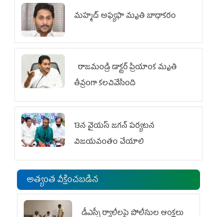
మహ్మద్‌ అఫ్యఫా మృతి బాధాకరం
రాజమండ్రి డాక్టర్‌ ప్రియాంక మృతి
తీవ్రంగా కలచివేసింది
13న వైయస్‌ జగన్‌ పర్యటన
విజయవంతం చేయాలి
అత్యంత వీక్షించబడిన
డీఎస్సీ ర్యాలీలపై పోలీసుల ఆంక్షలు