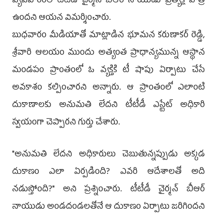
వ్యవహారంలో టీటీడీ చైర్మన్ బీఆర్ నాయుడు ప్రత్యక్ష పాత్ర
ఉందని ఆయన విమర్శించారు.
బుధ‌వారం మీడియాతో మాట్లాడిన భూమన కరుణాకర్ రెడ్డి,
శ్రీవారి ఆలయం ముందు అత్యంత ప్రాధాన్యమున్న ఆస్థాన
మండపం ప్రాంతంలో ఓ వ్యక్తికి టీ షాపు ఏర్పాటు చేసే
అవకాశం కల్పించారని అన్నారు. ఆ ప్రాంతంలో ఎలాంటి
దుకాణాలకు అనుమతి లేదని టీటీడీ ఎస్టేట్ అధికారి
స్వయంగా చెప్పారని గుర్తు చేశారు.
"అనుమతి లేదని అధికారులు చెబుతున్నప్పుడు అక్కడ
దుకాణం ఎలా ఏర్పడింది? ఎవరి ఆదేశాలతో అది
నడుస్తోంది?" అని ప్రశ్నించారు. టీటీడీ చైర్మన్ బీఆర్
నాయుడు అండదండలతోనే ఆ దుకాణం ఏర్పాటు జరిగిందని