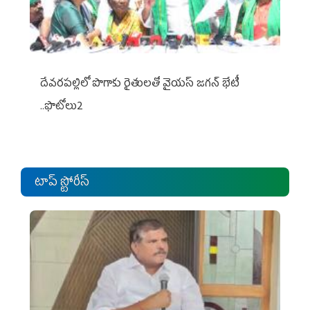
దేవరపల్లిలో పొగాకు రైతులతో వైయస్ జగన్ భేటీ
..ఫొటోలు2
టాప్ స్టోరీస్