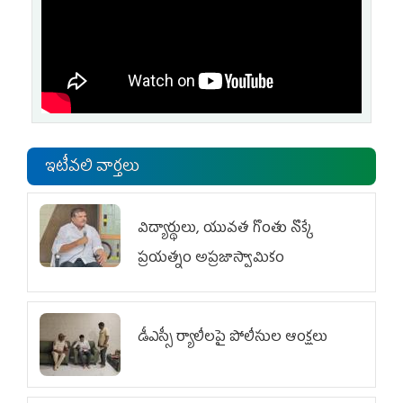
ఇటీవలి వార్తలు
విద్యార్థులు, యువత గొంతు నొక్కే
ప్రయత్నం అప్రజాస్వామికం
డీఎస్సీ ర్యాలీలపై పోలీసుల ఆంక్షలు