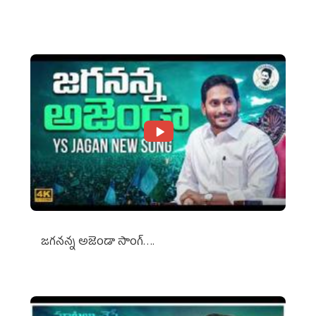
Against Media Groups
జగనన్న అజెండా సాంగ్….