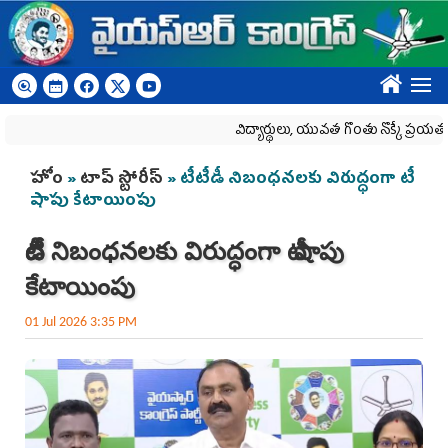
Skip to main content
????
విద్యార్థులు, యువత గొంతు నొక్కే ప్రయత్నం అప్
You are here
హోం
»
టాప్ స్టోరీస్
» టీటీడీ నిబంధనలకు విరుద్ధంగా టీ
షాపు కేటాయింపు
టీటీడీ నిబంధనలకు విరుద్ధంగా టీ షాపు
కేటాయింపు
01 Jul 2026 3:35 PM