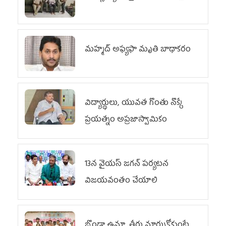
మహ్మద్‌ అఫ్యఫా మృతి బాధాకరం
విద్యార్థులు, యువత గొంతు నొక్కే
ప్రయత్నం అప్రజాస్వామికం
13న వైయస్‌ జగన్‌ పర్యటన
విజయవంతం చేయాలి
బొండా ఉమా తీరు మార్చుకోకుంటే