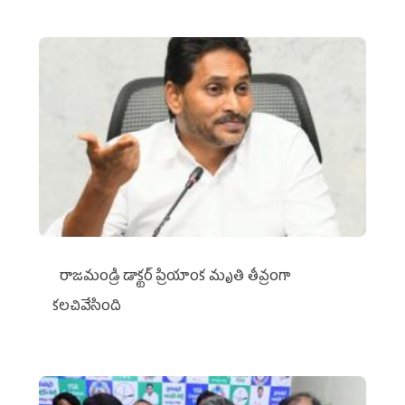
రాజమండ్రి డాక్టర్‌ ప్రియాంక మృతి తీవ్రంగా
కలచివేసింది