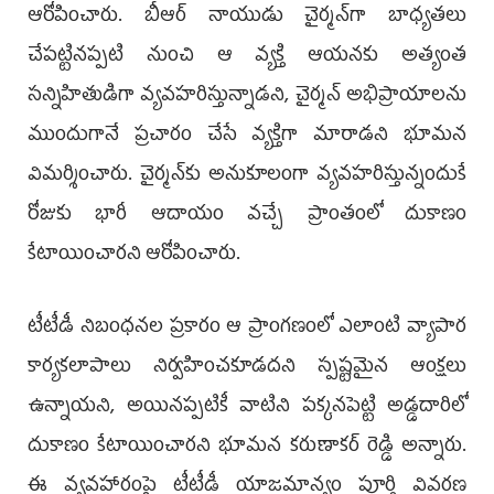
ఆరోపించారు. బీఆర్ నాయుడు చైర్మన్‌గా బాధ్యతలు
చేపట్టినప్పటి నుంచి ఆ వ్యక్తి ఆయనకు అత్యంత
సన్నిహితుడిగా వ్యవహరిస్తున్నాడని, చైర్మన్ అభిప్రాయాలను
ముందుగానే ప్రచారం చేసే వ్యక్తిగా మారాడని భూమన
విమర్శించారు. చైర్మన్‌కు అనుకూలంగా వ్యవహరిస్తున్నందుకే
రోజుకు భారీ ఆదాయం వచ్చే ప్రాంతంలో దుకాణం
కేటాయించారని ఆరోపించారు.
టీటీడీ నిబంధనల ప్రకారం ఆ ప్రాంగణంలో ఎలాంటి వ్యాపార
కార్యకలాపాలు నిర్వహించకూడదని స్పష్టమైన ఆంక్షలు
ఉన్నాయని, అయినప్పటికీ వాటిని పక్కనపెట్టి అడ్డదారిలో
దుకాణం కేటాయించారని భూమన కరుణాకర్ రెడ్డి అన్నారు.
ఈ వ్యవహారంపై టీటీడీ యాజమాన్యం పూర్తి వివరణ