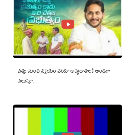
విత్తు నుంచి విక్రయం వరకూ అన్నదాతలకి అండగా
నిలుస్తూ..