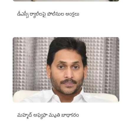
డీఎస్సీ ర్యాలీలపై పోలీసుల ఆంక్షలు
మహ్మద్‌ అఫ్యఫా మృతి బాధాకరం