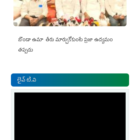
బొండా ఉమా తీరు మార్చుకోకుంటే ప్రజా ఉద్యమం
తప్పదు
లైవ్ టి.వి