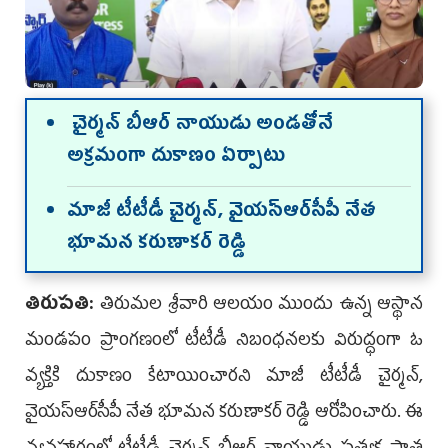
చైర్మన్ బీఆర్ నాయుడు అండతోనే
అక్రమంగా దుకాణం ఏర్పాటు
మాజీ టీటీడీ చైర్మన్, వైయ‌స్ఆర్‌సీపీ నేత
భూమన కరుణాకర్ రెడ్డి
తిరుప‌తి:
తిరుమల శ్రీవారి ఆలయం ముందు ఉన్న ఆస్థాన
మండపం ప్రాంగణంలో టీటీడీ నిబంధనలకు విరుద్ధంగా ఓ
వ్యక్తికి దుకాణం కేటాయించారని మాజీ టీటీడీ చైర్మన్,
వైయ‌స్ఆర్‌సీపీ నేత భూమన కరుణాకర్ రెడ్డి ఆరోపించారు. ఈ