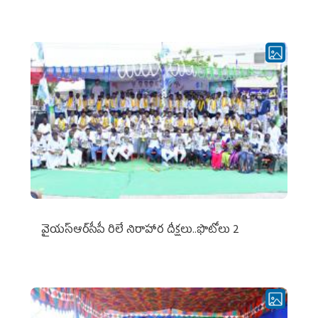
వైయ‌స్ఆర్‌సీపీ రిలే నిరాహార దీక్షలు..ఫొటోలు 2