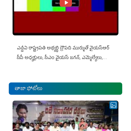
ఎన్డీఏ రాష్ట్ర‌ప‌తి అభ్య‌ర్థి ద్రౌప‌ది ముర్ముతో వైయ‌స్ఆర్
సీపీ అధ్య‌క్షులు, సీఎం వైయ‌స్ జ‌గ‌న్, ఎమ్మెల్యేలు,
ఎంపీల స‌మావేశం
తాజా ఫోటోలు