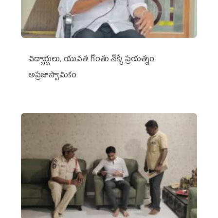
విద్యార్థులు, యువత గొంతు నొక్కే ప్రయత్నం
అప్రజాస్వామికం