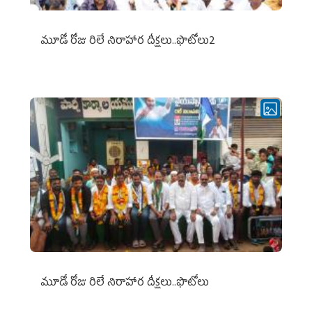
మూడో రోజు రిలే నిరాహార దీక్షలు..ఫొటోలు2
మూడో రోజు రిలే నిరాహార దీక్షలు..ఫొటోలు