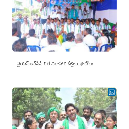
వైయ‌స్ఆర్‌సీపీ రిలే నిరాహార దీక్షలు..ఫొటోలు