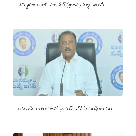
వెన్నుపోటు పార్టీ పాలనలో ప్రజాస్వామ్యం ఖూనీ..
ఆదివాసీల పోరాటానికి వైయ‌స్ఆర్‌సీపీ సంఘీభావం