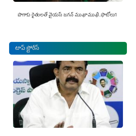
పొగాకు రైతుల‌తో వైయ‌స్ జ‌గ‌న్ ముఖాముఖి..ఫొటోలు1
టాప్ స్టోరీస్