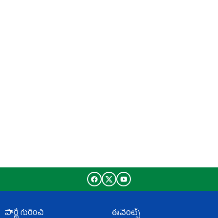
పార్టీ గురించి
ఈవెంట్స్