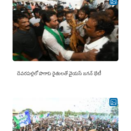
దేవరపల్లిలో పొగాకు రైతులతో వైయస్ జగన్ భేటీ