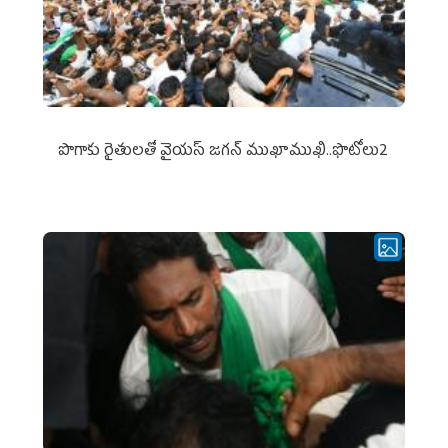
పొగాకు రైతుల‌తో వైయ‌స్ జ‌గ‌న్ ముఖాముఖి..ఫొటోలు2