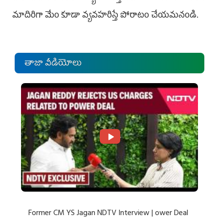
మాదిరిగా మేం కూడా వ్యవహరిస్తే పోరాటం చేయమనండి.
తాజా వీడియోలు
Former CM YS Jagan NDTV Interview | ower Deal