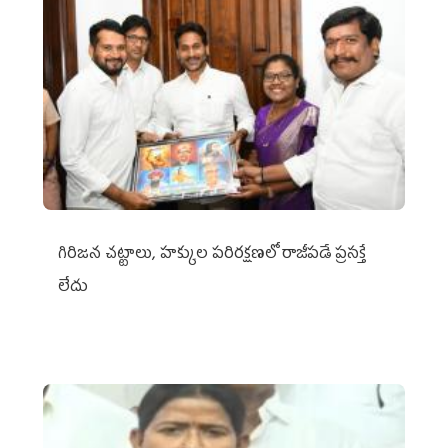
గిరిజన చట్టాలు, హక్కుల పరిరక్షణలో రాజీపడే ప్రసక్తే
లేదు