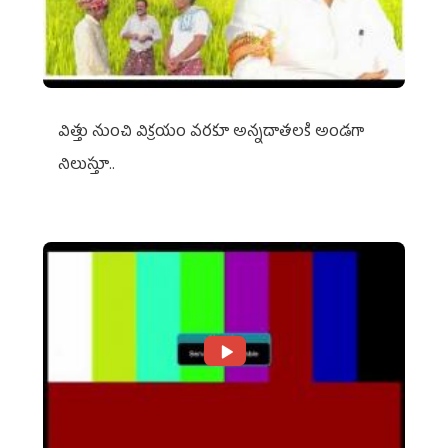
విత్తు నుంచి విక్రయం వరకూ అన్నదాతలకి అండగా
నిలుస్తూ..