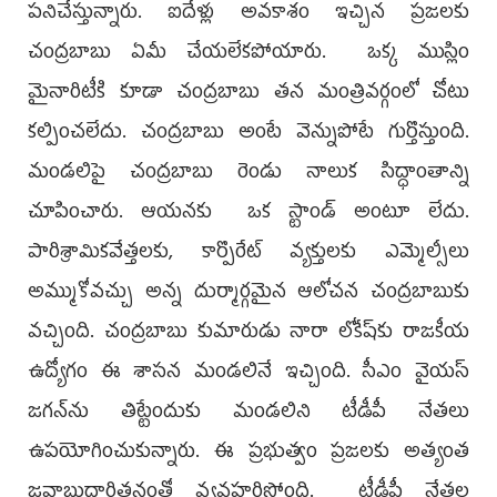
పనిచేస్తున్నారు. ఐదేళ్లు అవకాశం ఇచ్చిన ప్రజలకు
చంద్రబాబు ఏమీ చేయలేకపోయారు. ఒక్క ముస్లిం
మైనారిటీకి కూడా చంద్రబాబు తన మంత్రివర్గంలో చోటు
కల్పించలేదు. చంద్రబాబు అంటే వెన్నుపోటే గుర్తొస్తుంది.
మండలిపై చంద్రబాబు రెండు నాలుక సిద్ధాంతాన్ని
చూపించారు. ఆయనకు ఒక స్టాండ్‌ అంటూ లేదు.
పారిశ్రామికవేత్తలకు, కార్పొరేట్‌ వ్యక్తులకు ఎమ్మెల్సీలు
అమ్ముకోవచ్చు అన్న దుర్మార్గమైన ఆలోచన చంద్రబాబుకు
వచ్చింది. చంద్రబాబు కుమారుడు నారా లోకేష్‌కు రాజకీయ
ఉద్యోగం ఈ శాసన మండలినే ఇచ్చింది. సీఎం వైయస్‌
జగన్‌ను తిట్టేందుకు మండలిని టీడీపీ నేతలు
ఉపయోగించుకున్నారు. ఈ ప్రభుత్వం ప్రజలకు అత్యంత
జవాబుదారితనంతో వ్యవహరిస్తోంది. టీడీపీ నేతల