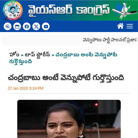
Skip to main content
????
వెన్నుపోటు పార్టీ పాలనలో ప్రజాస్వామ్యం
You are here
హోం
»
టాప్ స్టోరీస్
» చంద్రబాబు అంటే వెన్నుపోటే
గుర్తొస్తుంది
చంద్రబాబు అంటే వెన్నుపోటే గుర్తొస్తుంది
27 Jan 2020 3:24 PM