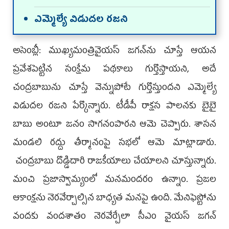
ఎమ్మెల్యే విడుదల రజని
అసెంబ్లీ: ముఖ్యమంత్రివైయస్‌ జగన్‌ను చూస్తే ఆయన
ప్రవేశపెట్టిన సంక్షేమ పథకాలు గుర్తొస్తాయని, అదే
చంద్రబాబును చూస్తే వెన్నుపోటే గుర్తొస్తుందని ఎమ్మెల్యే
విడుదల రజని పేర్కొన్నారు. టీడీపీ రాక్షస పాలనకు బైబై
బాబు అంటూ జనం సాగనంపారని ఆమె చెప్పారు. శాసన
మండలి రద్దు తీర్మానంపై సభలో ఆమె మాట్లాడారు.
చంద్రబాబు దొడ్డిదారి రాజకీయాలు చేయాలని చూస్తున్నారు.
మంచి ప్రజాస్వామ్యంలో మనమందరం ఉన్నాం. ప్రజల
ఆకాంక్షను నెరవేర్చాల్సిన బాధ్యత మనపై ఉంది. మేనిఫెస్టోను
వందకు వందశాతం నెరవేర్చేలా సీఎం వైయస్‌ జగన్