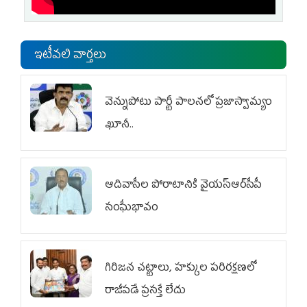
ఇటీవలి వార్తలు
వెన్నుపోటు పార్టీ పాలనలో ప్రజాస్వామ్యం
ఖూనీ..
ఆదివాసీల పోరాటానికి వైయ‌స్ఆర్‌సీపీ
సంఘీభావం
గిరిజన చట్టాలు, హక్కుల పరిరక్షణలో
రాజీపడే ప్రసక్తే లేదు