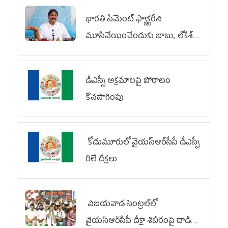
భారతి సిమెంట్ ఫ్యాక్టరీని
మూసివేయించేందుకు బాబు, లోకేశ్
కుట్ర
డీఎస్సీ అక్రమాలపై పోరాటం
కొనసాగింపు
కోడుమూరులో వైయ‌స్ఆర్‌సీపీ డీఎస్సీ
రిలే దీక్షలు
విజయవాడ సెంట్రల్‌లో
వైయ‌స్ఆర్‌సీపీ దీక్షా శిబిరంపై దాడి