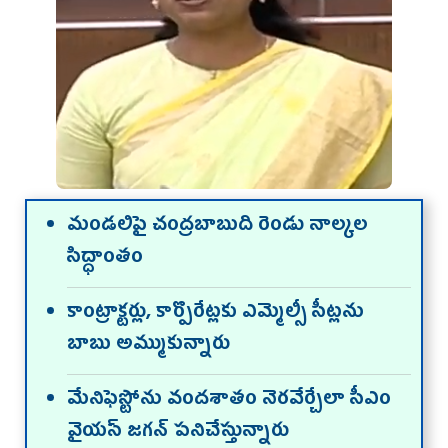
మండలిపై చంద్రబాబుది రెండు నాల్కల
సిద్ధాంతం
కాంట్రాక్టర్లు, కార్పొరేట్లకు ఎమ్మెల్సీ సీట్లను
బాబు అమ్ముకున్నారు
మేనిఫెస్టోను వందశాతం నెరవేర్చేలా సీఎం
వైయస్‌ జగన్ పనిచేస్తున్నారు