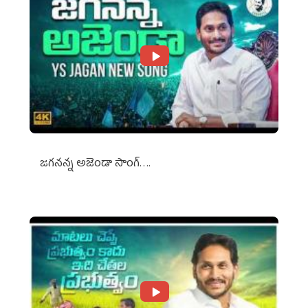
జగనన్న అజెండా సాంగ్….