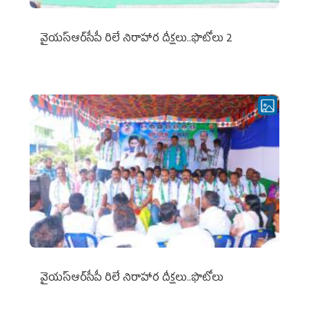
వైయ‌స్ఆర్‌సీపీ రిలే నిరాహార దీక్షలు..ఫొటోలు 2
వైయ‌స్ఆర్‌సీపీ రిలే నిరాహార దీక్షలు..ఫొటోలు