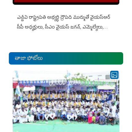
ఎన్డీఏ రాష్ట్ర‌ప‌తి అభ్య‌ర్థి ద్రౌప‌ది ముర్ముతో వైయ‌స్ఆర్
సీపీ అధ్య‌క్షులు, సీఎం వైయ‌స్ జ‌గ‌న్, ఎమ్మెల్యేలు,
ఎంపీల స‌మావేశం
తాజా ఫోటోలు