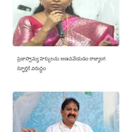
ప్రజాస్వామ్య హక్కులను అణచివేయడం రాజ్యాంగ
స్ఫూర్తికి విరుద్ధం