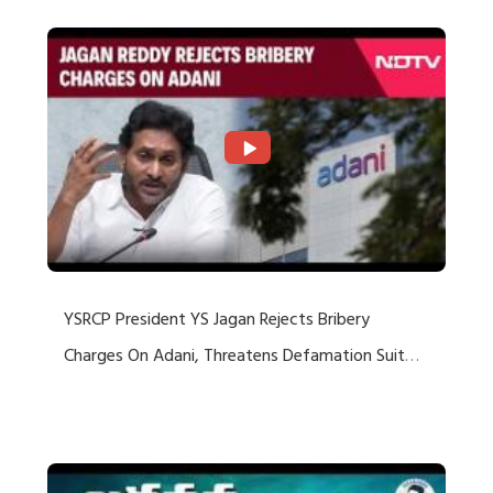
YSRCP President YS Jagan Rejects Bribery
Charges On Adani, Threatens Defamation Suit
Against Media Groups