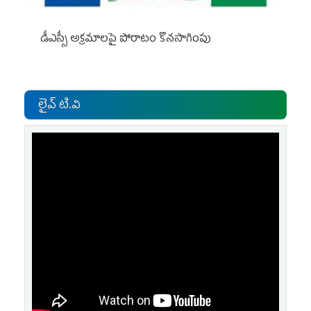
డీఎస్సీ అక్రమాలపై పోరాటం కొనసాగింపు
లైవ్ టి.వి