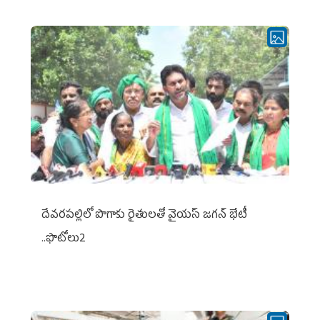
దేవరపల్లిలో పొగాకు రైతులతో వైయస్ జగన్ భేటీ
..ఫొటోలు2