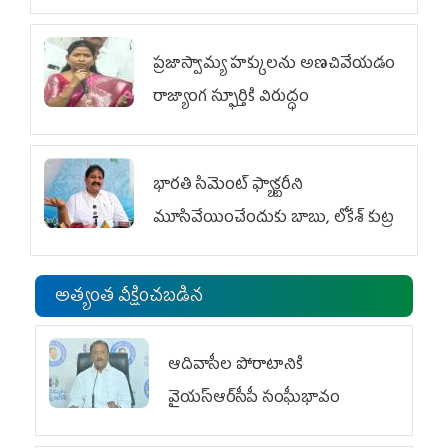
ప్రజాస్వామ్య హక్కులను అణచివేయడం
రాజ్యాంగ స్ఫూర్తికి విరుద్ధం
భారతి సిమెంట్ ఫ్యాక్టరీని
మూసివేయించేందుకు బాబు, లోకేశ్ కుట్ర
అత్యంత వీక్షించబడిన
ఆదివాసీల పోరాటానికి
వైయ‌స్ఆర్‌సీపీ సంఘీభావం