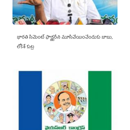
భారతి సిమెంట్ ఫ్యాక్టరీని మూసివేయించేందుకు బాబు,
లోకేశ్ కుట్ర