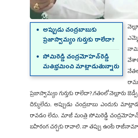
నెల్
అప్పుడు చంద్రబాబుకు
ఎమ్మ
ప్రజాస్వామ్యం గుర్తుకు రాలేదా?
నామ
సోమిరెడ్డి చంద్రమోహన్‌రెడ్డి
వేశా
మతిభ్రమించి మాట్లాడుతున్నారు
నేతలప
రామ
ప్రజాస్వామ్యం గుర్తుకు రాలేదా?.గతంలో నెల్లూరు జెడ్పీ చైర
దిక్కులేదు. అప్పుడు చంద్రబాబు ఎందుకు మాట్
రావడం లేదు. మాజీ మంత్రి సోమిరెడ్డి చంద్రమోహన్‌రె
బహిరంగ చర్చకు రావాలి. నా తప్పు ఉంటే రాజీనామాకు సి