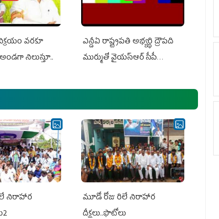
 విక్రయం వరకూ
ఎన్డీఏ రాష్ట్ర‌ప‌తి అభ్య‌ర్థి ద్రౌప‌ది
అండగా నిలుస్తూ..
ముర్ముతో వైయ‌స్ఆర్ సీపీ
అధ్య‌క్షులు, సీఎం వైయ‌స్ జ‌గ‌న్,
ఎమ్మెల్యేలు, ఎంపీల స‌మావేశం
లే నిరాహార
మూడో రోజు రిలే నిరాహార
లు2
దీక్షలు..ఫొటోలు