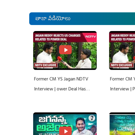
తాజా వీడియోలు
Former CM YS Jagan NDTV
Former CM 
Interview | ower Deal Has
Interview |
Nothing To Do With Adani: YS
Nothing To 
Jagan Rejects US Charges
Jagan Rejec