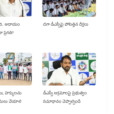
ంచి.. ఆదాయం
దగా డీఎస్సీపై పోటెత్తిన దీక్షలు
నా ప్రగతి?
ాలు, హక్కులను
డీఎస్సీ అక్రమాలపై ప్రభుత్వం
అమలు చేయాలి
సమాధానం చెప్పాల్సిందే