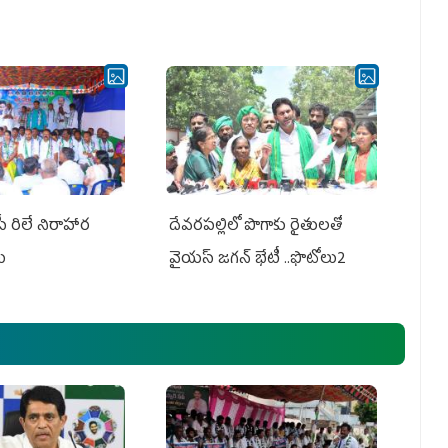
పీ రిలే నిరాహార
దేవరపల్లిలో పొగాకు రైతులతో
లు
వైయస్ జగన్ భేటీ ..ఫొటోలు2