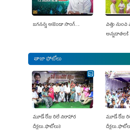
జగనన్న అజెండా సాంగ్….
విత్తు నుంచి
అన్నదాతలకి 
తాజా ఫోటోలు
మూడో రోజు రిలే నిరాహార
మూడో రోజు రి
దీక్షలు..ఫొటోలు3
దీక్షలు..ఫొటో