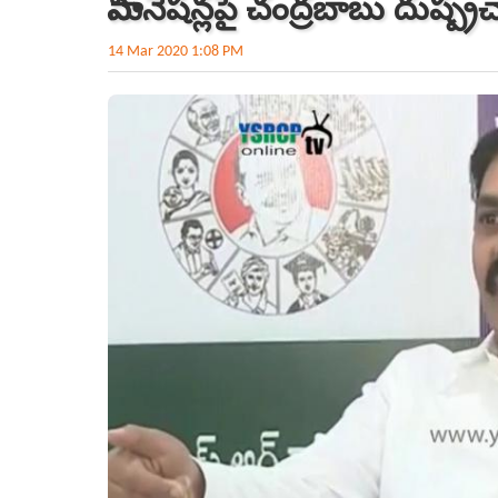
నామినేషన్లపై చంద్రబాబు దుష్ప్
14 Mar 2020 1:08 PM