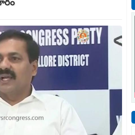
రచారం