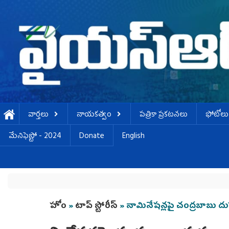
Skip to main content
వార్తలు
నాయకత్వం
పత్రికా ప్రకటనలు
ఫోటోలు
మేనిఫెస్టో - 2024
Donate
English
You are here
హోం
»
టాప్ స్టోరీస్
» నామినేషన్లపై చంద్రబాబు దు