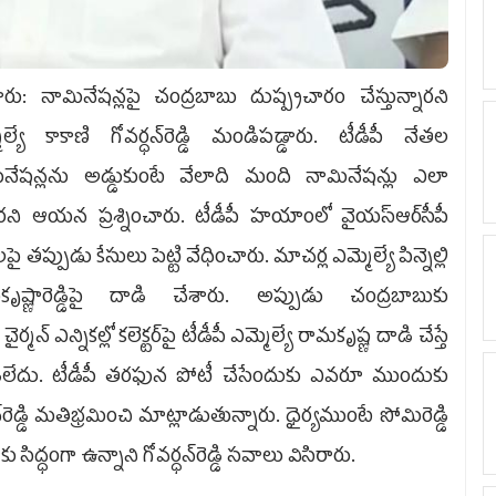
లూరు: నామినేషన్లపై చంద్రబాబు దుష్ప్రచారం చేస్తున్నారని
ెల్యే కాకాణి గోవర్ధన్‌రెడ్డి మండిపడ్డారు. టీడీపీ నేతల
ినేషన్లను అడ్డుకుంటే వేలాది మంది నామినేషన్లు ఎలా
రని ఆయన ప్రశ్నించారు. టీడీపీ హయాంలో వైయస్ఆర్‌సీపీ
ై తప్పుడు కేసులు పెట్టి వేధించారు. మాచర్ల ఎమ్మెల్యే పిన్నెల్లి
కృష్ణారెడ్డిపై దాడి చేశారు. అప్పుడు చంద్రబాబుకు
్మన్‌ ఎన్నికల్లో కలెక్టర్‌పై టీడీపీ ఎమ్మెల్యే రామకృష్ణ దాడి చేస్తే
లాడలేదు. టీడీపీ తరఫున పోటీ చేసేందుకు ఎవరూ ముందుకు
డ్డి మతిభ్రమించి మాట్లాడుతున్నారు. ధైర్యముంటే సోమిరెడ్డి
ద్ధంగా ఉన్నాని గోవర్ధన్‌రెడ్డి సవాలు విసిరారు.