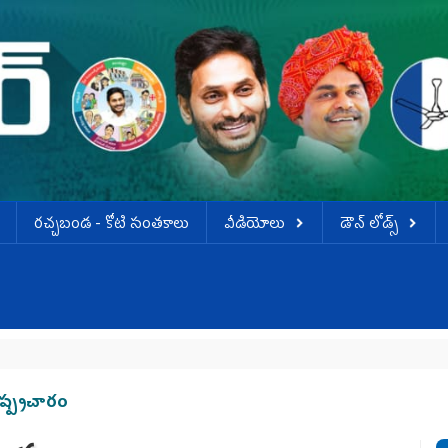
ర‌చ్చ‌బండ‌ - కోటి సంత‌కాలు
వీడియోలు
డౌన్ లోడ్స్
ష్ప్రచారం