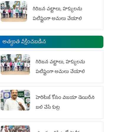
గిరిజన చట్టాలు, హక్కులను
పటిష్టంగా అమలు చేయాలి
అత్యంత వీక్షించబడిన
గిరిజన చట్టాలు, హక్కులను
పటిష్టంగా అమలు చేయాలి
హెరిటేజ్ కోసం విజయా డెయిరీని
బలి చేసే కుట్ర‌