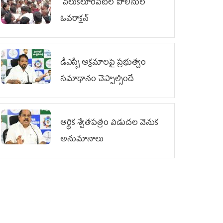
చిలుక‌లూరిపేట‌లో పోలీసుల
ఓవ‌రాక్ష‌న్‌
డీఎస్సీ అక్రమాలపై ప్రభుత్వం
సమాధానం చెప్పాల్సిందే
ఆర్థిక శ్వేతపత్రం విడుదల వెనుక
అనుమానాలు