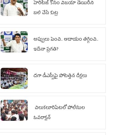
హెరిటేజ్ కోసం విజయా డెయిరీని
బలి చేసే కుట్ర‌
అప్పులు పెంచి.. ఆదాయం తగ్గించి..
ఇదేనా ప్రగతి?
దగా డీఎస్సీపై పోటెత్తిన దీక్షలు
చిలుక‌లూరిపేట‌లో పోలీసుల
ఓవ‌రాక్ష‌న్‌