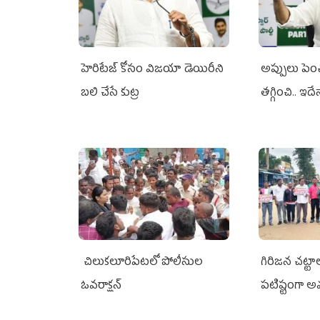
హెరిటేజ్ కోసం విజయా డెయిరీని
అప్పులు పె
బలి చేసే కుట్ర‌
తగ్గించి.. ఇదే
చిలుక‌లూరిపేట‌లో పోలీసుల
గిరిజన చట్ట
ఓవ‌రాక్ష‌న్‌
పటిష్టంగా 