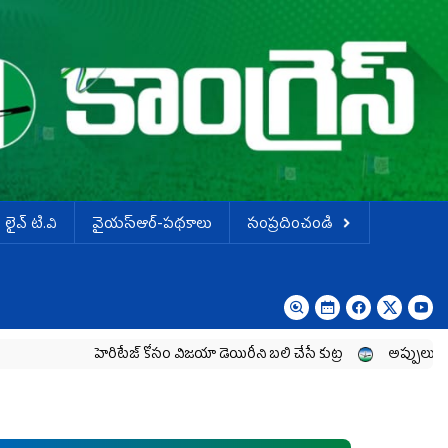
లైవ్ టి.వి
వైయస్ఆర్-పథకాలు
సంప్రదించండి
హెరిటేజ్ కోసం విజయా డెయిరీని బలి చేసే కుట్ర‌
అప్పులు పెంచి.. ఆదాయం 