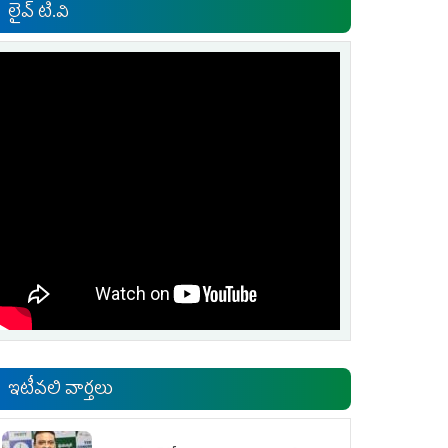
లైవ్ టి.వి
ఇటీవలి వార్తలు