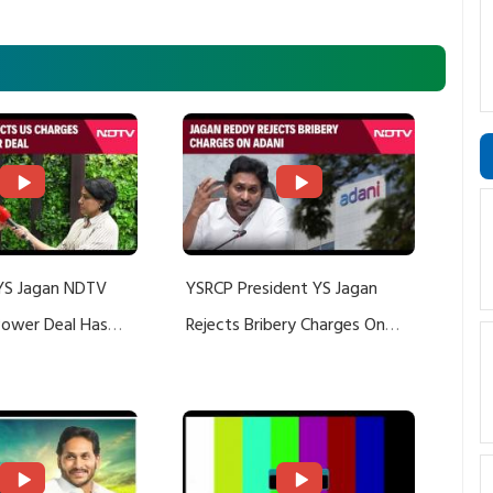
YS Jagan NDTV
YSRCP President YS Jagan
 Power Deal Has
Rejects Bribery Charges On
Do With Adani: YS
Adani, Threatens Defamation
ts US Charges
Suit Against Media Groups