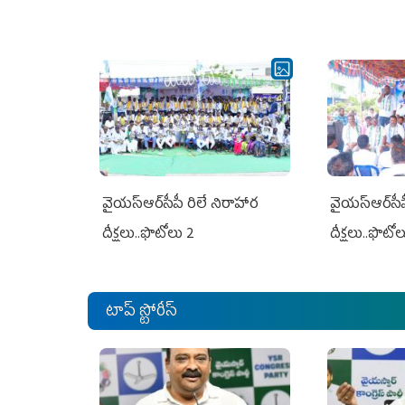
వైయ‌స్ఆర్‌సీపీ రిలే నిరాహార
వైయ‌స్ఆర్‌సీ
దీక్షలు..ఫొటోలు 2
దీక్షలు..ఫొటో
టాప్ స్టోరీస్