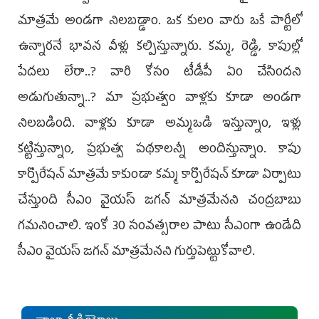
మాత్రమే అండగా నిలబడ్డాం. ఒక కులం వారు ఒకే పార్టీలో
ఉన్నారనే భావన వీళ్లు కల్పిస్తున్నారు. కమ్మ, రెడ్డి, కాపుల్లో
పేదలు లేరా..? వారి కోసం టీడీపీ ఏం చేసిందని
అడుగుతున్నా..? మా ప్రభుత్వం వాళ్లకు కూడా అండగా
నిలబడింది. వాళ్లకు కూడా అమ్మఒడి ఇస్తున్నాం, ఇళ్లు
కట్టిస్తున్నాం, ప్రభుత్వ పథకాలన్నీ అందిస్తున్నాం. కాపు
కార్పొరేషన్‌ మాత్రమే కాకుండా కమ్మ కార్పొరేషన్‌ కూడా ఏర్పాటు
చేస్తుంది సీఎం వైయస్‌ జగన్‌ మాత్రమేనని చంద్రబాబు
గమనించాలి. ఇంకో 30 సంవత్సరాల పాటు సీఎంగా ఉండేది
సీఎం వైయస్‌ జగన్‌ మాత్రమేనని గుర్తుపెట్టుకోవాలి.