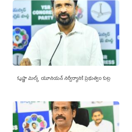
కృష్ణా మిల్క్‌ యూనియన్‌ నిర్వీర్యానికి ప్రభుత్వం కుట్ర