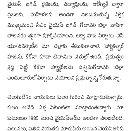
వైయస్‌ జగన్‌. రైతులకు, విద్యార్థులకు, ఆరోగ్యశ్రీ ద్వారా
ప్రజలకు, మహిళలకు అండగా నిలబడుతున్న ఏకైక
ముఖ్యమంత్రి సీఎం వైయస్‌ జగన్‌. గోదావరి జిల్లా వాసిగా
పోలవరం త్వరగా పూర్తిచేయాలని, ఆక్వా హబ్‌ ఏర్పాటు చేసి
యూనివర్సిటీని మా జిల్లాకు తీసుకురావాలి. హార్టికల్చర్‌
హబ్‌ను, కోకోవా కూడా బినామీల చేతుల్లో ఉంది.. ప్రభుత్వం
శ్రద్ధ పెట్టి కోకోవా ఫ్యాక్టరీలను పశ్చిమగోదావరి జిల్లా
దెందులూరులో ఏర్పాటు చేయాలని ప్రభుత్వాన్ని కోరుతున్నా.
తెలుగుదేశం నాయకులు కులం గురించి మాట్లాడుతున్నారు.
కులం అనేది వీళ్ల పేటెంట్‌లా మాట్లాడుతున్నారు. మా
కుటుంబం 1985 నుంచి వైయస్‌ఆర్‌కు అండగా నిలబడింది.
విలువలు, విశ్వసనీయతకు మారుపేరు అయిన వైయస్‌ఆర్‌కు