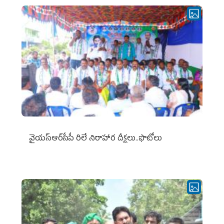
వైయ‌స్ఆర్‌సీపీ రిలే నిరాహార దీక్షలు..ఫొటోలు