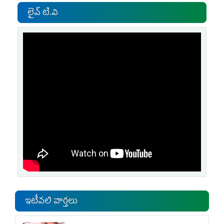
లైవ్ టి.వి
ఇటీవలి వార్తలు