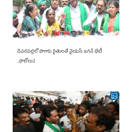
దేవరపల్లిలో పొగాకు రైతులతో వైయస్ జగన్ భేటీ
..ఫొటోలు2