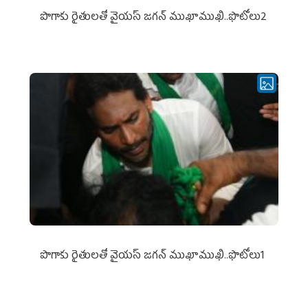
పొగాకు రైతుల‌తో వైయ‌స్ జ‌గ‌న్ ముఖాముఖి..ఫొటోలు2
పొగాకు రైతుల‌తో వైయ‌స్ జ‌గ‌న్ ముఖాముఖి..ఫొటోలు1