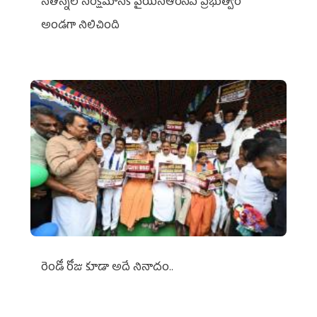
నేతన్నల సంక్షేమానికి వైయ‌స్ఆర్‌సీపీ ప్రభుత్వం
అండగా నిలిచింది
రెండో రోజు కూడా అదే నినాదం..