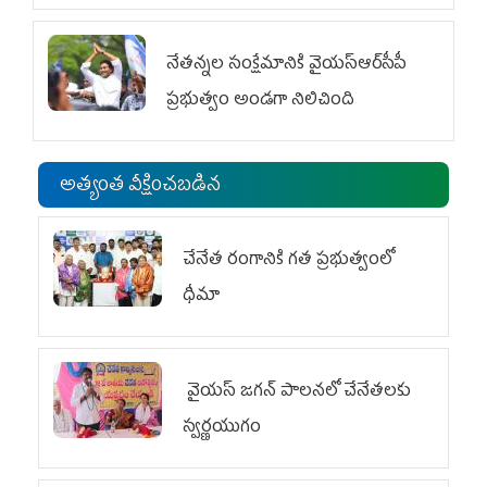
విభాగం ఆందోళనలు
నేతన్నల సంక్షేమానికి వైయ‌స్ఆర్‌సీపీ
ప్రభుత్వం అండగా నిలిచింది
అత్యంత వీక్షించబడిన
చేనేత రంగానికి గత ప్రభుత్వంలో
ధీమా
వైయ‌స్ జగన్ పాలనలో చేనేతలకు
స్వర్ణయుగం