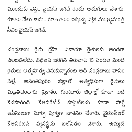
ముందుకు వేస్తే.. వైయస్‌ జగన్‌ రెండు అడుగులు వేశారు.
రూ.50 వేలు కాదు.. రూ.67500 ఇస్తున్న ఏకైక ముఖ్యమంత్రి
సీఎం వైయస్‌ జగన్‌.
చంద్రబాబు రైతు ద్రోహి.. ఏనాడూ రైతులకు అండగా
నిలబడలేదు. విభజన జరిగిన తరువాత 15 వందల మంది
రైతులు ఆత్మహత్య చేసుకున్నారంటే అది చంద్రబాబు పాపం
వల్లే. అనంతపురం జిల్లాలో అత్యధికంగా రైతులు
మృతిచెందారు. ప్రకాశం, గుంటూరు జిల్లాల్లో కూడా అదే
కొనసాగింది. కోఆపరేటీవ్‌ సొసైటీలను కూడా పార్టీ
ఆఫీసులుగా మార్చి పూర్తిగా నాశనం చేశారు. వైయస్‌ఆర్‌
కోఆపరేటివ్‌ వ్యవస్థను బలోపేతం చేశారు. ఉమ్మడి