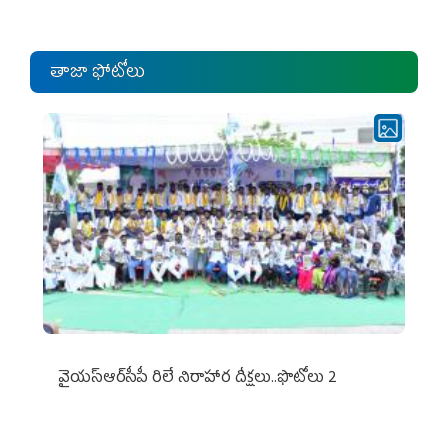
ఎంపీల స‌మావేశం
తాజా ఫోటోలు
వైయ‌స్ఆర్‌సీపీ రిలే నిరాహార దీక్షలు..ఫొటోలు 2