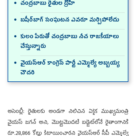
చంద్రబాబు రైతుల ద్రోహి
బషీర్‌బాగ్‌ సంఘటన ఎవరూ మర్చిపోలేదు
కులం పేరుతో చంద్రబాబు నీచ రాజకీయాలు
చేస్తున్నారు
వైయస్‌ఆర్‌ కాంగ్రెస్‌ పార్టీ ఎమ్మెల్యే అబ్బయ్య
చౌదరి
అసెంబ్లీ: రైతులకు అండగా నిలిచిన ఏకైక ముఖ్యమంత్రి
వైయస్‌ జగన్‌ అని, మొట్టమొదటి బడ్జెట్‌లోనే రైతాంగానికి
రూ.28,866 కోట్లు కేటాయించారని వైయస్‌ఆర్‌ సీపీ ఎమ్మెల్యే