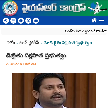
Skip to main content
????
జగన్‌కు పేరు వస్తుందనే రాజకీయ కక్షతో దిశ వ్
You are here
హోం
»
టాప్ స్టోరీస్
» మాది రైతు పక్షపాత ప్రభుత్వం
మాది రైతు పక్షపాత ప్రభుత్వం
22 Jan 2020 11:06 AM