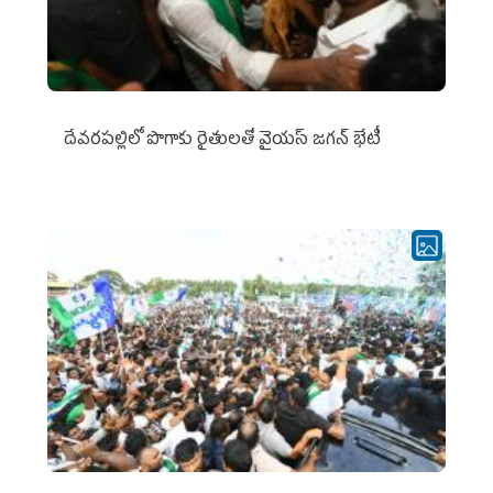
దేవరపల్లిలో పొగాకు రైతులతో వైయస్ జగన్ భేటీ