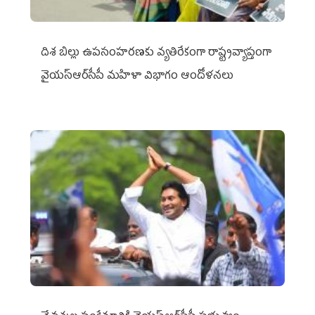
దిశ బిల్లు ఉపసంహరణకు వ్యతిరేకంగా రాష్ట్రవ్యాప్తంగా
వైయ‌స్ఆర్‌సీపీ మహిళా విభాగం ఆందోళనలు