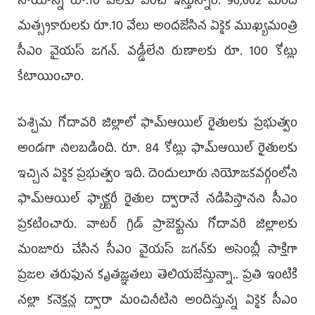
సాయాన్ని రూ.10 వేలకు పెంచి ఇస్తున్నాం. 96,662 మంది
మత్స్యకారులకు రూ.10 వేలు అందజేసిన ఏకైక ముఖ్యమంత్రి
సీఎం వైయస్‌ జగన్‌. వడ్డీలేని రుణాలకు రూ. 100 కోట్లు
కేటాయించాం.
పశ్చిమ గోదావరి జిల్లాలో ఫామ్‌ఆయిల్‌ రైతులకు ప్రభుత్వం
అండగా నిలబడింది. రూ. 84 కోట్లు ఫామ్‌ఆయిల్‌ రైతులకు
ఇచ్చిన ఏకైక ప్రభుత్వం ఇది. దెందులూరు నియోజకవర్గంలోని
ఫామ్‌ఆయిల్‌ ఫ్యాక్టరీ రైతుల ద్వారానే నడిపిస్తానని సీఎం
ప్రకటించారు. వాటర్‌ గ్రిడ్‌ ప్రాజెక్టును గోదావరి జిల్లాలకు
మంజూరు చేసిన సీఎం వైయస్‌ జగన్‌కు అసెంబ్లీ సాక్షిగా
ప్రజల తరుఫున కృతజ్ఞతలు తెలియజేస్తున్నా.. ప్రతి ఇంటికి
నల్లా కనెక్షన్ల ద్వారా మంచినీటిని అందిస్తున్న ఏకైక సీఎం