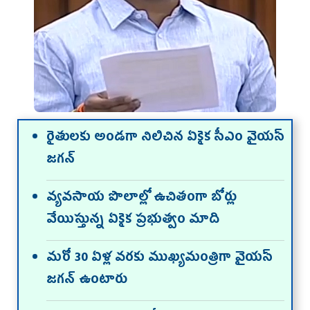
రైతులకు అండగా నిలిచిన ఏకైక సీఎం వైయస్‌
జగన్‌
వ్యవసాయ పొలాల్లో ఉచితంగా బోర్లు
వేయిస్తున్న ఏకైక ప్రభుత్వం మాది
మరో 30 ఏళ్ల వరకు ముఖ్యమంత్రిగా వైయస్‌
జగన్‌ ఉంటారు