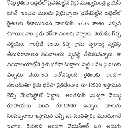
కోట్లు రైతుల బడ్జెట్‌లో ప్రవేశపెట్టిన ఏకైక ముఖ్యమంత్రి వైయస్‌
జగన్‌. ఇంతకు ముందు ప్రభుత్వాలు ప్రవేశపెట్టిన బడ్జెట్‌లో
రైతులకు కేటాయించిన దానికంటే 67.35 శాతం ఎక్కువ
కేటాయించాం. రైతు భరోసా సెంటర్లు ఏర్పాటు చేయడం గొప్ప
నిర్ణయం. గాంధీజీ కలలు కన్న గ్రామ స్వరాజ్య వ్యవస్థ
తీసుకురావాలని సచివాలయ వ్యవస్థ తీసుకువచ్చారు. ఆ
సచివాలయాల్లోనే రైతు భరోసా కేంద్రాలు పెట్టి 2 వేల పైచిలుకు
ఏర్పాటు చేయాలని ఆలోచిస్తుంది. రైతులకు అండగా
నిలబడుతూ రైతు భరోసా ప్రకటించాం. రూ.12500 ఇస్తామని
చెప్పి మేనిఫెస్టోలో పెట్టాం.. అంతకంటే మిన్నగా వెయ్యి
రూపాయలు పెంచి రూ.13500 ఇచ్చాం. నాలుగు
సంవత్సరాలు ఇస్తామని చెప్పి ఒక సంవత్సరం ముందుగానే
ఇచ్చాం. రైతులకు అండగా వైయస్‌ఆర్‌ ఒక్క అడుగు