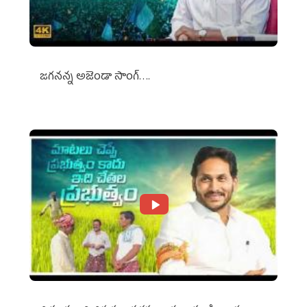
జగనన్న అజెండా సాంగ్….