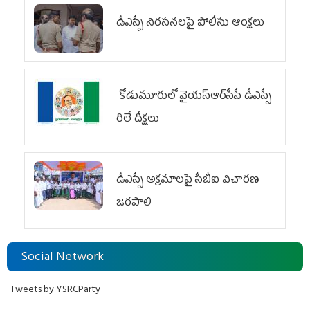
డీఎస్సీ నిరసనలపై పోలీసు ఆంక్షలు
కోడుమూరులో వైయ‌స్ఆర్‌సీపీ డీఎస్సీ
రిలే దీక్షలు
డీఎస్సీ అక్రమాలపై సీబీఐ విచారణ
జరపాలి
Social Network
Tweets by YSRCParty