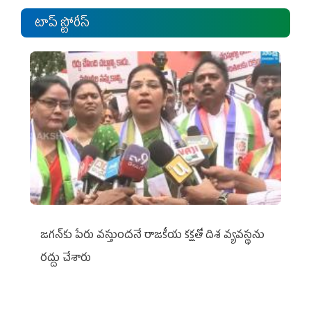
టాప్ స్టోరీస్
జగన్‌కు పేరు వస్తుందనే రాజకీయ కక్షతో దిశ వ్య‌వ‌స్థ‌ను
రద్దు చేశారు