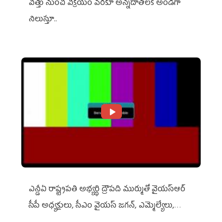
విత్తు నుంచి విక్రయం వరకూ అన్నదాతలకి అండగా
నిలుస్తూ..
ఎన్డీఏ రాష్ట్ర‌ప‌తి అభ్య‌ర్థి ద్రౌప‌ది ముర్ముతో వైయ‌స్ఆర్
సీపీ అధ్య‌క్షులు, సీఎం వైయ‌స్ జ‌గ‌న్, ఎమ్మెల్యేలు,