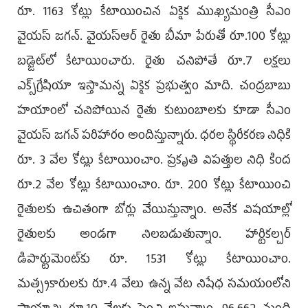
రూ. 1163 కోట్లు కేటాయించిన ఏకైక ముఖ్యమంత్రి సీఎం
వైయస్‌ జగన్‌. వైయస్‌ఆర్‌ రైతు బీమా పేరుతో రూ.100 కోట్లు
బడ్జెట్‌లో కేటాయించారు. రైతు చనిపోతే రూ.7 లక్షలు
ఎక్స్‌గ్రేషియా ఇస్తామన్న ఏకైక ప్రభుత్వం మాది. చంద్రబాబు
హయాంలో చనిపోయిన రైతు కుటుంబాలకు కూడా సీఎం
వైయస్‌ జగన్‌ పరిహారం అందిస్తున్నారు. ధరల స్థిరీకరణ నిధికి
రూ. 3 వేల కోట్లు కేటాయించాం. ప్రకృతి విపత్తుల నిధి కింద
రూ.2 వేల కోట్లు కేటాయించాం. రూ. 200 కోట్లు కేటాయించి
రైతులకు ఉచితంగా బోర్లు వేయిస్తున్నాం. అనేక విషయాల్లో
రైతులకు అండగా నిలబడుతున్నాం. హార్టికల్చర్‌
డిపార్టుమెంట్‌కు రూ. 1531 కోట్లు కేటాయించాం.
మత్స్యకారులకు రూ.4 వేలు ఉన్న వేట నిషేధ సమయంలోని