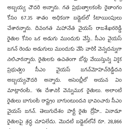
అబ్బయ్య చౌదరి అన్నారు. గత ప్రభుత్వాలకంటే రైతాంగం
కోసం 67.35 శాతం అధికంగా బడ్జెట్‌లో కేటాయింపులు
చేశారన్నారు. దివంగత మహానేత వైయస్‌ రాజశేఖరరెడ్డి
రైతుల కోసం ఒక అడుగు ముందుకు వేస్తే.. సీఎం వైయస్‌
జగన్‌ రెండు అడుగులు ముందుకు వేసి వారికి వెన్నదన్నుగా
నిలిచారన్నారు. రైతులకు ఉచితంగా బోర్లు వేయిస్తున్న ఏకైక
ప్రభుత్వం సీఎం వైయస్‌ జగన్‌మోహన్‌రెడ్డిదని
అబ్బయ్యచౌదరి అన్నారు. అసెంబ్లీలో ఆయన ఏం
మాట్లారంటే.. ‘ఈ దేశానికి వెన్నుముక రైతులు. అలాంటి
రైతులు బాగుంటే రాష్ట్రం బాగుంటుందని భావించారు సీఎం
వైయస్‌ జగన్‌. తెలుగుదేశం పార్టీ రైతు ద్రోహి.. ఏనాడూ
రైతులపై శ్రద్ధ చూపలేదు. మొదటి బడ్జెట్‌లోనే రూ. 28,866