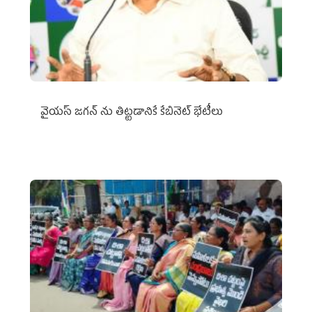
వైయ‌స్ జగన్‌ ను తిట్టడానికే కేబినెట్‌ భేటీలు