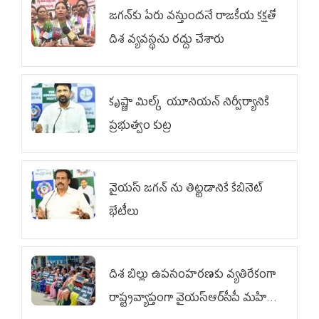
జగన్‌కు పేరు వస్తుందనే రాజకీయ కక్షతో
దిశ వ్య‌వ‌స్థ‌ను రద్దు చేశారు
కృష్ణా మిల్క్‌ యూనియన్‌ నిర్వీర్యానికి
ప్రభుత్వం కుట్ర
వైయ‌స్ జగన్‌ ను తిట్టడానికే కేబినెట్‌
భేటీలు
దిశ బిల్లు ఉపసంహరణకు వ్యతిరేకంగా
రాష్ట్రవ్యాప్తంగా వైయ‌స్ఆర్‌సీపీ మహిళా