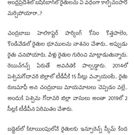
ఆంధ్రప్రదేశ్‌లో బషీర్‌బాగ్‌లో రైతులను ఏ విధంగా కాల్చిచంపారో
మర్చిపోయారా..?
చంద్రబాబు హెలికాప్టర్‌ పార్కింగ్‌ కోసం కొత్తపాలెం,
కొండివేడలో రైతుల భూములను నాశనం చేశారు.. అప్పుడు
రైతు చనిపోయారు. వీళ్లు రైతుల గురించి మాట్లాడుతున్నారు.
రెయిన్‌గన్స్‌ పేరుతో అవినీతికి పాల్పడ్డారు. 2014లో
పశ్చిమగోదావరి జిల్లాలో టీడీపీకి 15 సీట్లు వచ్చాయంటే.. రైతు
రుణమాఫీ అని చంద్రబాబు మాయమాటలు చెప్పడం వల్లే..
అందుకే పశ్చిమ గోదావరి జిల్లా వాసులు అంతా 2019లో 2
సీట్లకే టీడీపీని పరిమితం చేశారు.
బడ్జెట్‌లో కేటాయింపులోనే రైతులకు ఇన్సూరెన్స్‌ స్కీమ్‌ కింద