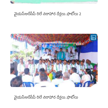
వైయ‌స్ఆర్‌సీపీ రిలే నిరాహార దీక్షలు..ఫొటోలు 2
వైయ‌స్ఆర్‌సీపీ రిలే నిరాహార దీక్షలు..ఫొటోలు