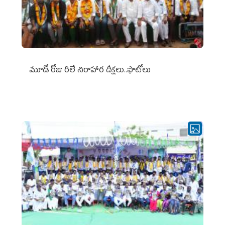
మూడో రోజు రిలే నిరాహార దీక్షలు..ఫొటోలు