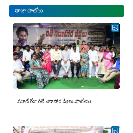
తాజా ఫోటోలు
మూడో రోజు రిలే నిరాహార దీక్షలు..ఫొటోలు3