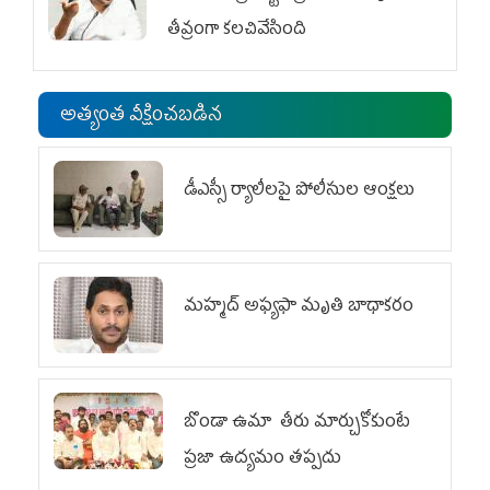
తీవ్రంగా కలచివేసింది
అత్యంత వీక్షించబడిన
డీఎస్సీ ర్యాలీలపై పోలీసుల ఆంక్షలు
మహ్మద్‌ అఫ్యఫా మృతి బాధాకరం
బొండా ఉమా తీరు మార్చుకోకుంటే
ప్రజా ఉద్యమం తప్పదు