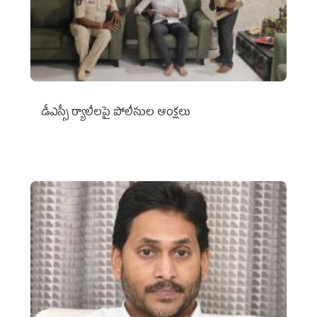
డీఎస్సీ ర్యాలీలపై పోలీసుల ఆంక్షలు