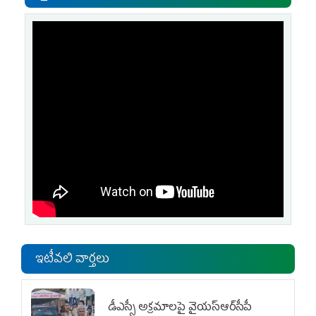
ఇటీవలి వార్తలు
డీఎస్సీ అక్రమాలపై వైయ‌స్ఆర్‌సీపీ