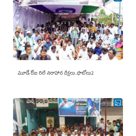
మూడో రోజు రిలే నిరాహార దీక్షలు..ఫొటోలు2