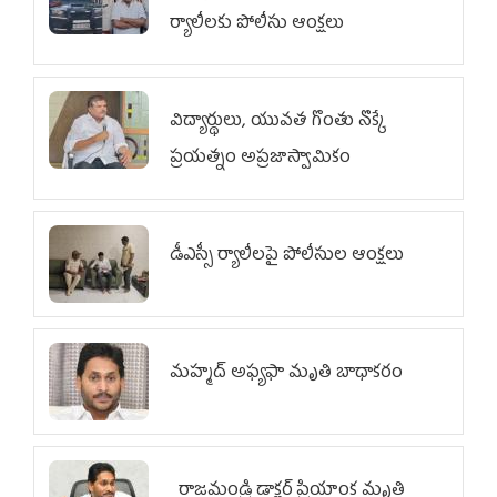
ర్యాలీలకు పోలీసు ఆంక్షలు
విద్యార్థులు, యువత గొంతు నొక్కే
ప్రయత్నం అప్రజాస్వామికం
డీఎస్సీ ర్యాలీలపై పోలీసుల ఆంక్షలు
మహ్మద్‌ అఫ్యఫా మృతి బాధాకరం
రాజమండ్రి డాక్టర్‌ ప్రియాంక మృతి