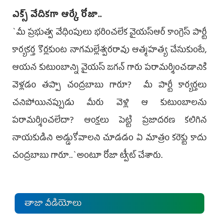
ఎక్స్ వేదిక‌గా ఆర్కే రోజా..
`మీ ప్ర‌భుత్వ వేధింపులు భ‌రించ‌లేక‌ వైయ‌స్ఆర్ కాంగ్రెస్ పార్టీ
కార్య‌క‌ర్త కొర్లకుంట నాగమల్లేశ్వరరావు ఆత్మ‌హ‌త్య చేసుకుంటే,
ఆయ‌న కుటుంబాన్ని వైయ‌స్ జ‌గ‌న్ గారు ప‌రామ‌ర్శించ‌డానికి
వెళ్ల‌డం త‌ప్పా చంద్ర‌బాబు గారూ? మీ పార్టీ కార్య‌ర్త‌లు
చ‌నిపోయిన‌ప్పుడు మీరు వెళ్లి ఆ కుటుంబాల‌ను
ప‌రామ‌ర్శించ‌లేదా? ఆంక్ష‌లు పెట్టి ప్ర‌జాద‌ర‌ణ క‌లిగిన
నాయ‌కుడిని అడ్డుకోవాల‌ని చూడ‌డం ఏ మాత్రం క‌రెక్టు కాదు
చంద్ర‌బాబు గారూ..`అంటూ రోజా ట్వీట్ చేశారు.
తాజా వీడియోలు