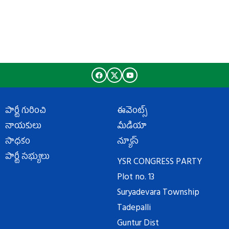
పార్టీ గురించి
ఈవెంట్స్
నాయకులు
మీడియా
సాధకం
న్యూస్
పార్టీ సభ్యులు
YSR CONGRESS PARTY
Plot no. 13
Suryadevara Township
Tadepalli
Guntur Dist