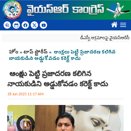
Skip to main content
????
డీఎస్సీ అక్రమాలపై వైయ‌స్ఆర్‌సీపీ ర్యాల
You are here
హోం
»
టాప్ స్టోరీస్
» ఆంక్ష‌లు పెట్టి ప్ర‌జాద‌ర‌ణ క‌లిగిన
నాయ‌కుడిని అడ్డుకోవడం క‌రెక్ట్ కాదు
ఆంక్ష‌లు పెట్టి ప్ర‌జాద‌ర‌ణ క‌లిగిన
నాయ‌కుడిని అడ్డుకోవడం క‌రెక్ట్ కాదు
18 Jun 2025 11:17 AM