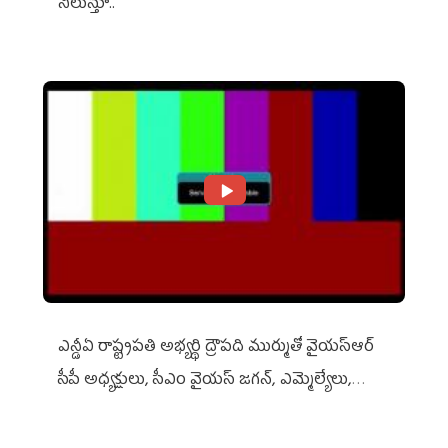
నిలుస్తూ..
ఎన్డీఏ రాష్ట్ర‌ప‌తి అభ్య‌ర్థి ద్రౌప‌ది ముర్ముతో వైయ‌స్ఆర్
సీపీ అధ్య‌క్షులు, సీఎం వైయ‌స్ జ‌గ‌న్, ఎమ్మెల్యేలు,
ఎంపీల స‌మావేశం