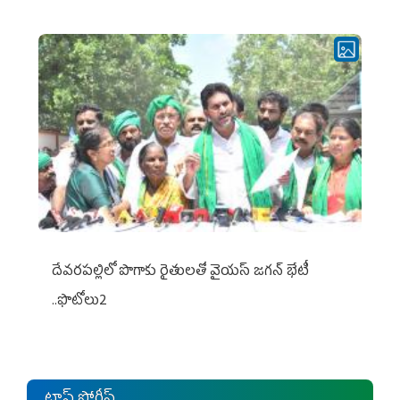
దేవరపల్లిలో పొగాకు రైతులతో వైయస్ జగన్ భేటీ
..ఫొటోలు2
టాప్ స్టోరీస్