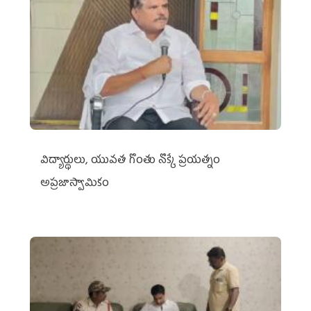
విద్యార్థులు, యువత గొంతు నొక్కే ప్రయత్నం
అప్రజాస్వామికం