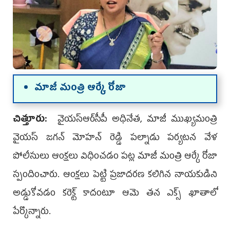
మాజీ మంత్రి ఆర్కే రోజా
చిత్తూరు:
వైయ‌స్ఆర్‌సీపీ అధినేత, మాజీ ముఖ్య‌మంత్రి
వైయ‌స్ జ‌గ‌న్ మోహ‌న్ రెడ్డి పల్నాడు పర్యటన వేళ
పోలీసులు ఆంక్షలు విధించ‌డం ప‌ట్ల మాజీ మంత్రి ఆర్కే రోజా
స్పందించారు. ఆంక్ష‌లు పెట్టి ప్ర‌జాద‌ర‌ణ క‌లిగిన నాయ‌కుడిని
అడ్డుకోవ‌డం క‌రెక్ట్ కాదంటూ ఆమె త‌న ఎక్స్ ఖాతాలో
పేర్కొన్నారు.