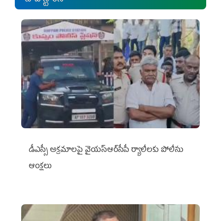
డీఎస్సీ అక్రమాలపై వైయ‌స్ఆర్‌సీపీ ర్యాలీలకు పోలీసు
ఆంక్షలు