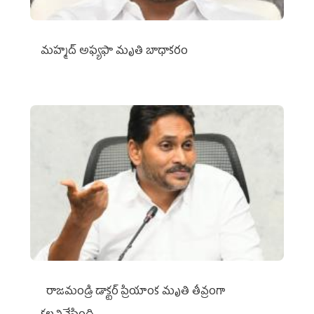
మహ్మద్‌ అఫ్యఫా మృతి బాధాకరం
రాజమండ్రి డాక్టర్‌ ప్రియాంక మృతి తీవ్రంగా