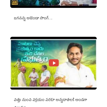
జగనన్న అజెండా సాంగ్….
విత్తు నుంచి విక్రయం వరకూ అన్నదాతలకి అండగా