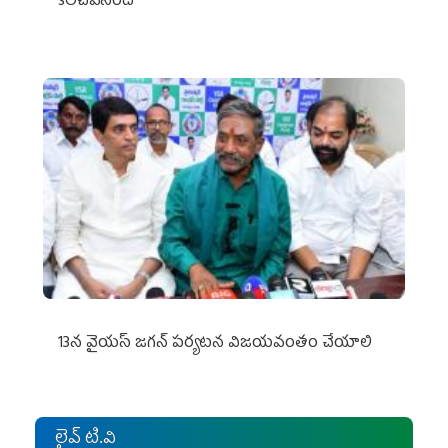
కలచివేసింది
13న వైయస్‌ జగన్‌ పర్యటన విజయవంతం చేయాలి
లైవ్ టి.వి