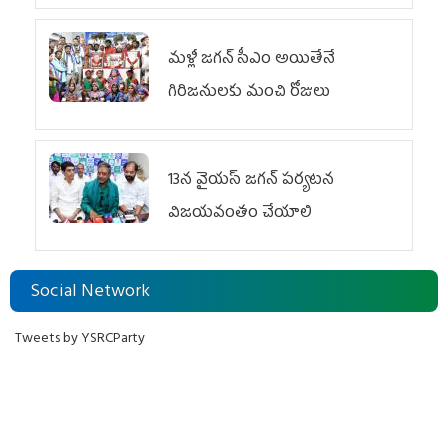
మళ్లీ జగన్ సీఎం అయితేనే
గిరిజనులకు మంచి రోజులు
13న వైయస్‌ జగన్‌ పర్యటన
విజయవంతం చేయాలి
Social Network
Tweets by YSRCParty