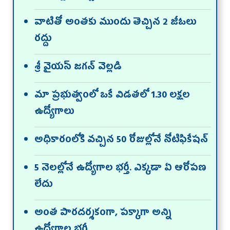
వాటితో అంతకు ముందు తెచ్చిన 2 జీఓలు
రద్దు
శ్రీ వైయస్‌ జగన్‌ వెల్లడి
మా ప్రభుత్వంలో ఒకే విడతలో 1.30 లక్షల
ఉద్యోగాలు
అధికారంలోకి వచ్చిన 50 రోజుల్లోనే నోటిఫికేషన్‌
5 నెలల్లోనే ఉద్యోగాల భర్తీ. ఎక్కడా ఏ ఆరోపణ
లేదు
అంత పారదర్శకంగా, పక్కాగా అన్ని
ఉద్యోగాల భర్తీ