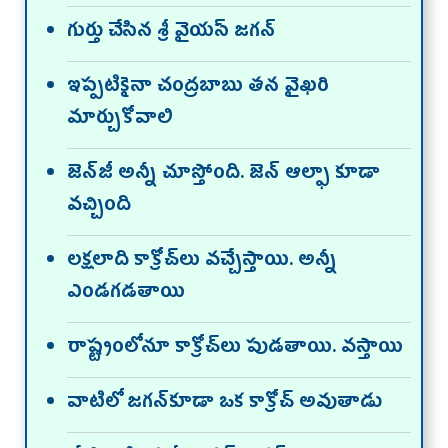
గుర్తు చేసిన శ్రీ వైయస్‌ జగన్‌
ఇప్పటికైనా చంద్రబాబు తన వైఖరి
మార్చుకోవాలి
జెన్‌జీ అన్నీ చూస్తోంది. జెన్‌ ఆల్ఫా కూడా
వచ్చింది
లక్షలాది కాక్రోచ్‌లు వచ్చేస్తాయి. అన్నీ
ఎండగడతాయి
రాష్ట్రంలోనూ కాక్రోచ్‌లు పుడతాయి. వస్తాయి
వాటిలో జగన్‌కూడా ఒక కాక్రోచ్‌ అవుతాడు