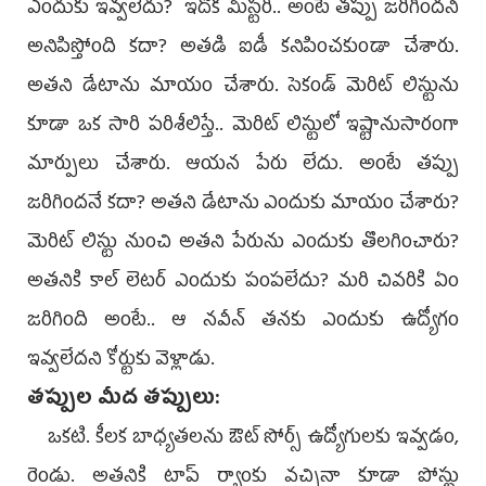
ఎందుకు ఇవ్వలేదు? ఇదొక మిస్టరీ.. అంటే తప్పు జరిగిందని
అనిపిస్తోంది కదా? అతడి ఐడీ కనిపించకుండా చేశారు.
అతని డేటాను మాయం చేశారు. సెకండ్‌ మెరిట్‌ లిస్టును
కూడా ఒక సారి పరిశీలిస్తే.. మెరిట్‌ లిస్టులో ఇష్టానుసారంగా
మార్పులు చేశారు. ఆయన పేరు లేదు. అంటే తప్పు
జరిగిందనే కదా? అతని డేటాను ఎందుకు మాయం చేశారు?
మెరిట్‌ లిస్టు నుంచి అతని పేరును ఎందుకు తొలగించారు?
అతనికి కాల్‌ లెటర్‌ ఎందుకు పంపలేదు? మరి చివరికి ఏం
జరిగింది అంటే.. ఆ నవీన్‌ తనకు ఎందుకు ఉద్యోగం
ఇవ్వలేదని కోర్టుకు వెళ్లాడు.
తప్పుల మీద తప్పులు:
ఒకటి. కీలక బాధ్యతలను ఔట్‌ సోర్స్‌ ఉద్యోగులకు ఇవ్వడం,
రెండు. అతనికి టాప్‌ ర్యాంకు వచ్చినా కూడా పోస్టు