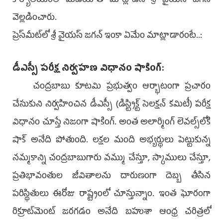
కార్యాలయంలో మీడియాతో మాట్లాడిన శ్రీ వైయస్‌ జగన్‌
వెల్లడించారు.
ప్రెస్‌మీట్‌లో శ్రీ వైయస్‌ జగన్‌ ఇంకా ఏమేం మాట్లాడారంటే..:
డీఎస్సీ పరీక్ష నిర్వహణ విధానం షాకింగ్‌:
చంద్రబాబు కూటమి ప్రభుత్వం ఆర్భాటంగా ప్రచారం
చేసుకుని నిర్వహించిన డీఎస్సీ (డిస్ట్రిక్ట్‌ సెలక్షన్‌ కమిటీ) పరీక్ష
విధానం చూస్తే నిజంగా షాకింగ్‌. అంత అలార్మింగ్‌ లెవల్స్‌లోకి
షాక్‌ అనేది పోతుంది. లక్షల మంది అభ్యర్థులు పెట్టుకున్న
నమ్మకాన్ని చంద్రబాబుగారు వమ్ము చేస్తూ, స్కాములు చేస్తూ,
ప్రతిభావంతుల జీవితాలను దారుణంగా దెబ్బ తీసిన
పరిస్థితులు ఈరోజు రాష్ట్రంలో చూస్తున్నాం. ఇంత ఘోరంగా
రిక్రూట్‌మెంట్‌ జరగడం అనేది బహుశా ఆంధ్ర చరిత్రలో