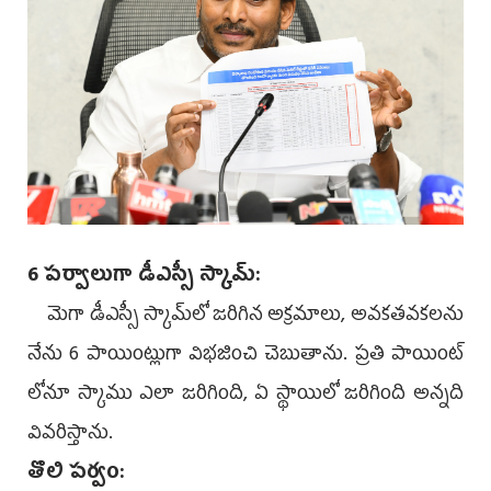
6 పర్వాలుగా డీఎస్సీ స్కామ్‌:
మెగా డీఎస్సీ స్కామ్‌లో జరిగిన అక్రమాలు, అవకతవకలను
నేను 6 పాయింట్లుగా విభజించి చెబుతాను. ప్రతి పాయింట్‌
లోనూ స్కాము ఎలా జరిగింది, ఏ స్థాయిలో జరిగింది అన్నది
వివరిస్తాను.
తొలి పర్వం: