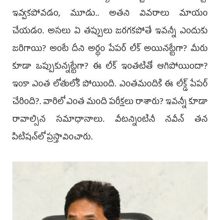
ఇవ్వకపోవడం, మూడు.. అతని వివరాలు మాయం
చేయడం. అసలు ఏ తప్పులు జరగకపోతే ఇవన్నీ ఎందుకు
జరిగాయి? అంటే దీని అర్థం పేపర్‌ లీక్‌ అయినట్టేగా? మీరు
కూడా ఒప్పుకున్నట్టేగా? ఈ లీక్‌ ఇంతటితో ఆగిపోయిందా?
ఇంకా ఎంత లోతులోకి పోయింది. ఎంతమందికి ఈ లీక్డ్‌ పేపర్‌
చేరింది?. వారిలో ఎంత మంది పరీక్షలు రాశారు? ఇవన్నీ కూడా
రావాల్సిన సమాధానాలు. వీటన్నింటినీ నవీన్‌ తన
పిటిషన్‌లో ప్రస్తావించారు.