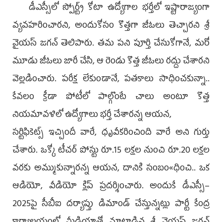
డీఎస్సీలో స్పోర్ట్స్‌ కోటా ఉద్యోగాల భర్తీలో ఇష్టారాజ్యంగా
వ్యవహరించారని, అందుకోసం కొత్తగా జీఓలు తెచ్చారని శ్రీ
వైయస్‌ జగన్‌ తెలిపారు. తమ పని పూర్తి చేసుకోగానే, మరో
మూడు జీఓలు జారీ చేసి, ఆ రెండు కొత్త జీఓలు రద్దు చేశారని
వెల్లడించారు. పరీక్ష లేకుండానే, పతకాలు సాధించకున్నా..
కేవలం క్రీడా పోటీలో పాల్గొంటే చాలు అంటూ కొత్త
నియమావళిలో ఉద్యోగాలు భర్తీ చేశారన్న ఆయన,
సర్టిఫికెట్స్‌ ఇచ్చిందీ వారే, ధృవీకరించింది వారే అని గుర్తు
చేశారు. ఒక్కో టీచర్‌ పోస్టు రూ.15 లక్షల నుంచి రూ.20 లక్షల
వరకు అమ్ముకున్నారన్న ఆయన, దానికి సంబం«ధించి.. ఒక
ఆడియో, వీడియో క్లిప్‌ ప్రదర్శించారు. అందుకే డీఎస్సీ–
2025పై సీబీఐ దర్యాప్తు డిమాండ్‌ చేస్తున్నట్లు పార్టీ కేంద్ర