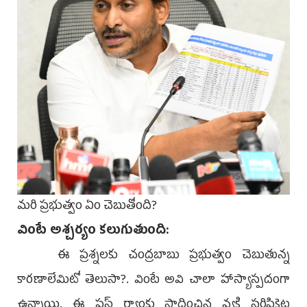
మరి ప్రభుత్వం ఏం చెబుతోంది?
వింటే అశ్చర్యం కలుగుతుంది:
ఈ ప్రశ్నలకు చంద్రబాబు ప్రభుత్వం చెబుతున్న
కారణాలేమిటో తెలుసా?. వింటే అవి చాలా హాస్యాస్పదంగా
ఉన్నాయి. ఈ ఫస్ట్‌ ర్యాంకు సాధించిన వ్యక్తి సర్టిఫికెట్ల