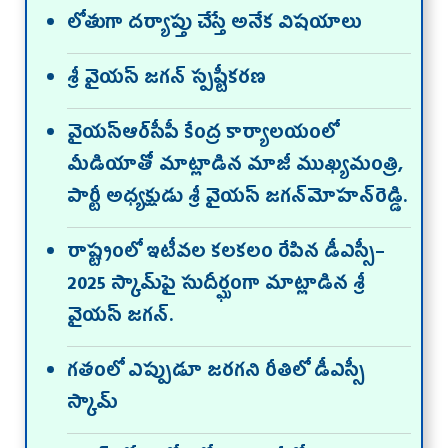
లోతుగా దర్యాప్తు చేస్తే అనేక విషయాలు
శ్రీ వైయస్‌ జగన్‌ స్పష్టీకరణ
వైయ‌స్ఆర్‌సీపీ కేంద్ర కార్యాలయంలో
మీడియాతో మాట్లాడిన మాజీ ముఖ్యమంత్రి,
పార్టీ అధ్యక్షుడు శ్రీ వైయస్‌ జగన్‌మోహన్‌రెడ్డి.
రాష్ట్రంలో ఇటీవల కలకలం రేపిన డీఎస్సీ–
2025 స్కామ్‌పై సుదీర్ఘంగా మాట్లాడిన శ్రీ
వైయస్‌ జగన్‌.
గతంలో ఎప్పుడూ జరగని రీతిలో డీఎస్సీ
స్కామ్‌