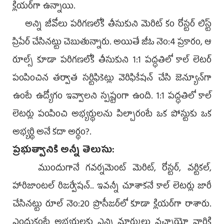
క్లియర్‌గా ఉన్నాయి.
అన్ని జీవోలు పరిగణలోకి తీసుకుని మెరిట్‌ కం రోస్టర్‌ లిస్ట్‌
ప్రిపేర్‌ చేసినట్టు చెబుతున్నారు. అయితే జీఓ నెం:4 ప్రకారం, ఆ
రూల్స్‌ కూడా పరిగణలోకి తీసుకుని 1:1 పద్ధతిలో కాల్‌ లెటర్‌
పంపించిన తర్వాత సర్టిఫికెట్లు వెరిఫికేషన్‌ చేసి జెన్యూన్‌గా
ఉంటే ఉద్యోగం ఇవ్వాలని స్పష్టంగా ఉంది. 1:1 పద్ధతిలో కాల్‌
లెటర్లు పంపించి అభ్యర్థులను పిల్చారంటే ఒక పోస్టుకు ఒక
అభ్యర్థి అనే కదా అర్థం?.
ప్రభుత్వానికి అన్నీ తెలుసు:
ముందుగానే గవర్నమెంట్‌ మెరిట్, రోస్టర్, వర్టికల్,
హారిజాంటల్‌ రిజర్వేషన్‌.. ఇవన్నీ చూశాకనే కాల్‌ లెటర్లు జారీ
చేసినట్టు రూల్‌ నెం:20 ప్రొసీజర్‌లో కూడా క్లియర్‌గా రాశారు.
ఎందుకంటే అభ్యర్థులకు ఎన్ని మార్కులు వచ్చాయో వారికి