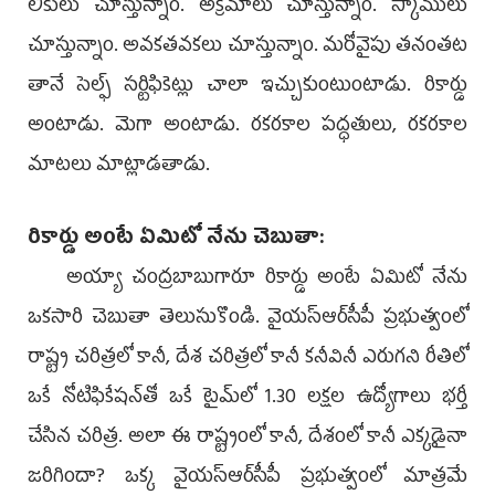
లీకులు చూస్తున్నాం. అక్రమాలు చూస్తున్నాం. స్కాములు
చూస్తున్నాం. అవకతవకలు చూస్తున్నాం. మరోవైపు తనంతట
తానే సెల్ఫ్‌ సర్టిఫికెట్లు చాలా ఇచ్చుకుంటుంటాడు. రికార్డు
అంటాడు. మెగా అంటాడు. రకరకాల పద్ధతులు, రకరకాల
మాటలు మాట్లాడతాడు.
రికార్డు అంటే ఏమిటో నేను చెబుతా:
అయ్యా చంద్రబాబుగారూ రికార్డు అంటే ఏమిటో నేను
ఒకసారి చెబుతా తెలుసుకొండి. వైయ‌స్ఆర్‌సీపీ ప్రభుత్వంలో
రాష్ట్ర చరిత్రలో కానీ, దేశ చరిత్రలో కానీ కనీవినీ ఎరుగని రీతిలో
ఒకే నోటిఫికేషన్‌తో ఒకే టైమ్‌లో 1.30 లక్షల ఉద్యోగాలు భర్తీ
చేసిన చరిత్ర. అలా ఈ రాష్ట్రంలో కానీ, దేశంలో కానీ ఎక్కడైనా
జరిగిందా? ఒక్క వైయ‌స్ఆర్‌సీపీ ప్రభుత్వంలో మాత్రమే