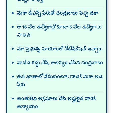
మెగా డీఎస్సీ పేరుతో చంద్రబాబు పచ్చి దగా
ఆ 16 వేల ఉద్యోగాల్లో కూడా 6 వేల ఉద్యోగాలు
పాతవి
మా ప్రభుత్వ హయాంలో నోటిషికేషన్‌ ఇచ్చాం
వాటిని రద్దు చేసి, ఆలస్యం చేసిన చంద్రబాబు
తన ఖాతాలో వేసుకుంటూ, దానికి మెగా అని
పేరు
అంతులేని అక్రమాలు చేసి అర్హులైన వారికి
అన్యాయం