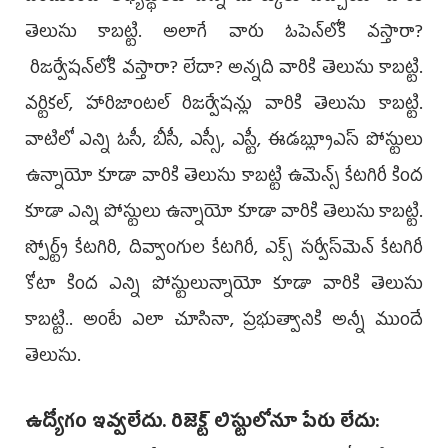
తెలుసు కాబట్టి. అలాగే వారు ఓపెన్‌లోకి వస్తారా?
రిజర్వేషన్‌లోకి వస్తారా? లేదా? అన్నది వారికి తెలుసు కాబట్టి.
వర్టికల్, హారిజాంటల్‌ రిజర్వేషన్లు వారికి తెలుసు కాబట్టి.
వాటిలో ఎన్ని ఓసీ, బీసీ, ఎస్సీ, ఎస్టీ, ఈడబ్ల్యూఎస్‌ పోస్టులు
ఉన్నాయో కూడా వారికి తెలుసు కాబట్టి ఉమెన్స్‌ కేటగిరీ కింద
కూడా ఎన్ని పోస్టులు ఉన్నాయో కూడా వారికి తెలుసు కాబట్టి.
స్పోర్ట్స్‌ కేటగిరి, దివ్వాంగుల కేటగిరీ, ఎక్స్‌ సర్వీస్‌మెన్‌ కేటగిరీ
కోటా కింద ఎన్ని పోస్టులున్నాయో కూడా వారికి తెలుసు
కాబట్టి.. అంటే ఎలా చూసినా, ప్రభుత్వానికి అన్నీ ముందే
తెలుసు.
ఉద్యోగం ఇవ్వలేదు. రిజెక్ట్‌ లిస్టులోనూ పేరు లేదు: