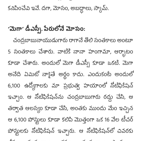
కనిపించేవి ఇవే. దగా, మోసం, అబద్ధాలు, స్కామ్‌.
‘మెగా’ డీఎస్సీ. పేరులోనే మోసం:
చంద్రబాబునాయుడుగారు రాగానే తొలి సంతకాలు అంటూ
5 సంతకాలు చేశారు. వాటికి నానా హంగామా, ఆర్భాటం
కూడా చేశారు. అందులో మెగా డీఎస్సీ కూడా ఒకటి. మెగా
అనేది ఏమిటో నాకైతే అర్థం కాదు. ఎందుకంటే అందులో
6,100 ఉద్యోగాలకు మా ప్రభుత్వ హయాంలో నోటిఫికేషన్‌
ఇచ్చాం. ఆ నోటిఫికేషన్‌ను చంద్రబాబుగారు రద్దు చేసి, ఆ
తర్వాత ఆలస్యం కూడా చేసి, అంతకు ముందు మేం ఇచ్చిన
ఆ 6,100 పోస్టులు కూడా కలిపి మొత్తంగా ఒక 16 వేల టీచర్‌
పోస్టులకు నోటిఫికేషన్‌ ఇచ్చారు. ఆ నోటిఫికేషన్‌లో చివరకు