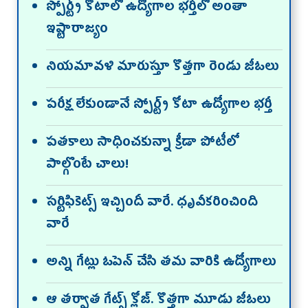
స్పోర్ట్స్‌ కోటాలో ఉద్యోగాల భర్తీలో అంతా
ఇష్టారాజ్యం
నియమావళి మారుస్తూ కొత్తగా రెండు జీఓలు
పరీక్ష లేకుండానే స్పోర్ట్స్‌ కోటా ఉద్యోగాల భర్తీ
పతకాలు సాధించకున్నా క్రీడా పోటీలో
పాల్గొంటే చాలు!
సర్టిఫికెట్స్‌ ఇచ్చిందీ వారే. ధృవీకరించింది
వారే
అన్ని గేట్లు ఓపెన్‌ చేసి తమ వారికి ఉద్యోగాలు
ఆ తర్వాత గేట్స్‌ క్లోజ్‌. కొత్తగా మూడు జీఓలు