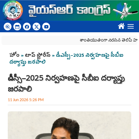
Skip to main content
????
శాంతియుతంగా నిరసన తెలిపే హక్కును కా
You are here
హోం
»
టాప్ స్టోరీస్
» డీఎస్సీ–2025 నిర్వ‌హ‌ణ‌పై సీబీఐ
దర్యాప్తు జరపాలి
డీఎస్సీ–2025 నిర్వ‌హ‌ణ‌పై సీబీఐ దర్యాప్తు
జరపాలి
11 Jun 2026 5:26 PM