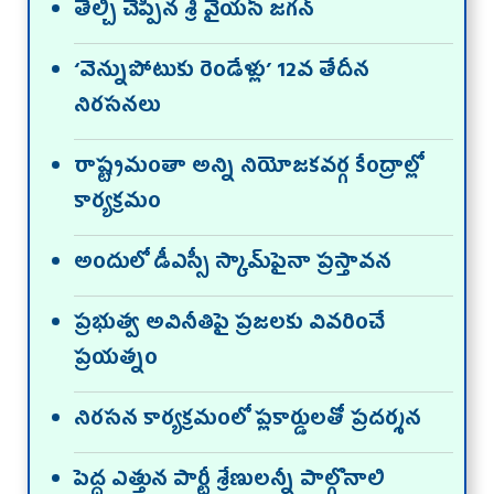
తేల్చి చెప్పిన శ్రీ వైయస్‌ జగన్‌
‘వెన్నుపోటుకు రెండేళ్లు’ 12వ తేదీన
నిరసనలు
రాష్ట్రమంతా అన్ని నియోజకవర్గ కేంద్రాల్లో
కార్యక్రమం
అందులో డీఎస్సీ స్కామ్‌పైనా ప్రస్తావన
ప్రభుత్వ అవినీతిపై ప్రజలకు వివరించే
ప్రయత్నం
నిరసన కార్యక్రమంలో ప్లకార్డులతో ప్రదర్శన
పెద్ద ఎత్తున పార్టీ శ్రేణులన్నీ పాల్గొనాలి