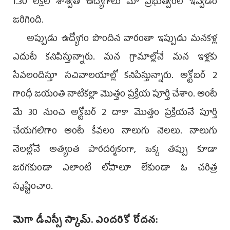
1.30 లక్షల శాశ్వత ఉద్యోగాలు మా ప్రభుత్వంలో ఇవ్వడం
జరిగింది.
అప్పుడు ఉద్యోగం పొందిన వారంతా ఇప్పుడు మనకళ్ల
ఎదుటే కనిపిస్తున్నారు. మన గ్రామాల్లోనే మన ఇళ్లకు
సేవలందిస్తూ సచివాలయాల్లో కనిపిస్తున్నారు. అక్టోబర్‌ 2
గాంధీ జయంతి నాటికల్లా మొత్తం ప్రక్రియ పూర్తి చేశాం. అంటే
మే 30 నుంచి అక్టోబర్‌ 2 దాకా మొత్తం ప్రక్రియనే పూర్తి
చేయగలిగాం అంటే కేవలం నాలుగు నెలలు. నాలుగు
నెలల్లోనే అత్యంత పారదర్శకంగా, ఒక్క తప్పు కూడా
జరగకుండా ఎలాంటి లోపాలూ లేకుండా ఓ చరిత్ర
సృష్టించాం.
మెగా డీఎస్సీ స్కామ్‌. ఎందరికో రోదన: