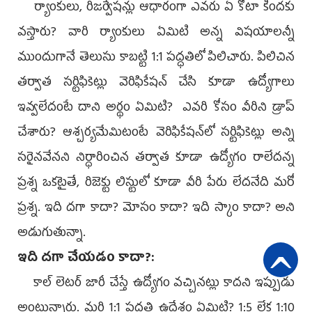
ర్యాంకులు, రిజర్వేషన్లు ఆధారంగా ఎవరు ఏ కోటా కిందకు
వస్తారు? వారి ర్యాంకులు ఏమిటి అన్న విషయాలన్నీ
ముందుగానే తెలుసు కాబట్టి 1:1 పద్ధతిలో పిలిచారు. పిలిచిన
తర్వాత సర్టిఫికెట్లు వెరిఫికేషన్‌ చేసి కూడా ఉద్యోగాలు
ఇవ్వలేదంటే దాని అర్థం ఏమిటి? ఎవరి కోసం వీరిని డ్రాప్‌
చేశారు? ఆశ్చర్యమేమిటంటే వెరిఫికేషన్‌లో సర్టిఫికెట్లు అన్ని
సరైనవేనని నిర్ధారించిన తర్వాత కూడా ఉద్యోగం రాలేదన్న
ప్రశ్న ఒకటైతే, రిజెక్టు లిస్టులో కూడా వీరి పేరు లేదనేది మరో
ప్రశ్న. ఇది దగా కాదా? మోసం కాదా? ఇది స్కాం కాదా? అని
అడుగుతున్నా.
ఇది దగా చేయడం కాదా?:
కాల్‌ లెటర్‌ జారీ చేస్తే ఉద్యోగం వచ్చినట్లు కాదని ఇప్పుడు
అంటున్నారు. మరి 1:1 పద్ధతి ఉద్దేశం ఏమిటి? 1:5 లేక 1:10