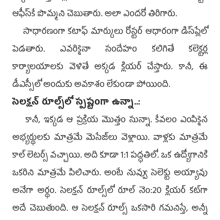
ఆఫీస్‌కే పొమ్మని చెబుతారు. అలా ఎందరో తిరిగారు.
సాధారణంగా కటాఫ్‌ మార్కులు రోస్టర్‌ ఆధారంగా డిస్‌ప్లేలో
పెడతారు. ఎవరికైనా సందేహం కలిగితే కలెక్టర్ల
కార్యాలయాలకు వెళితే అక్కడ క్లియర్‌ చేస్తారు. కానీ, ఈ
డీఎస్సీలో అందుకు అవకాశం లేకుండా పోయింది.
సెలక్షన్‌ రూల్స్‌లో స్పష్టంగా ఉన్నా..:
కానీ, ఇక్కడ ఆ ప్రక్రియ మొత్తం సున్నా. కేవలం ఎంపికైన
అభ్యర్థులకు మాత్రమే మెసేజ్‌లు వెళ్లాయి. వాళ్లకు మాత్రమే
కాల్‌ లెటర్స్‌ వచ్చాయి. అది కూడా 1:1 పద్ధతిలో. ఒక ఉద్యోగానికి
ఒకరిని మాత్రమే పిలిచారు. అంటే నువ్వు సెలెక్టు అయ్యావు
అనేగా అర్థం. సెలక్షన్‌ రూల్స్‌లో రూల్‌ నెం:20 క్లియర్‌ కట్‌గా
అదే చెబుతుంది. ఆ సెలక్షన్‌ రూల్స్‌ ఒకసారి గమనిస్తే, అన్నీ