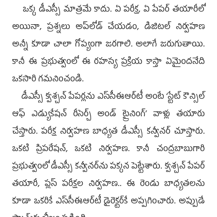
ఒక్క డీఎస్సీ మాత్రమే కాదు. ఏ పరీక్ష, ఏ పేపర్‌ తయారీలో
అయినా, ప్రశ్నలు అప్‌లోడ్‌ చేయడం, డిజిటల్‌ నిర్వహణ
అన్నీ కూడా చాలా గోప్యంగా జరగాలి. అలాగే జరుగుతాయి.
కానీ ఈ ప్రభుత్వంలో ఈ రహస్య ప్రక్రియ కాస్తా ఏమైందనేది
ఒకసారి గమనించండి.
డీఎస్సీ క్వశ్చన్‌ పేపర్లను ఎస్‌సీఈఆర్‌టీ అంటే ‘స్టేట్‌ కౌన్సిల్‌
ఆఫ్‌ ఎడ్యుకేషన్‌ రీసెర్చ్‌ అండ్‌ ట్రైనింగ్‌’ వాళ్లు తయారు
చేస్తారు. పరీక్ష నిర్వహణ బాధ్యత డీఎస్సీ కన్వీనర్‌ చూస్తారు.
ఒకటి ప్రిపరేషన్, ఒకటి నిర్వహణ. కానీ చంద్రబాబుగారి
ప్రభుత్వంలో డీఎస్సీ కన్వీనర్‌ను పక్కన పెట్టేశారు. క్వశ్చన్‌ పేపర్‌
తయారీ, ప్లస్‌ పరీక్షల నిర్వహణ.. ఈ రెండు బాధ్యతలను
కూడా ఒకరికే ఎస్‌సీఈఆర్‌టీ డైరెక్టర్‌కే అప్పగించారు. అప్పుడే