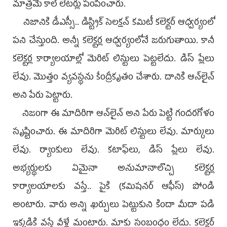
మాత్రమే కాల్‌ లెటర్లు పంపించారు.
నిజానికి డీఎస్సీ.. డిస్ట్రిక్‌ సెలక్షన్‌ కమిటీ కలెక్టర్‌ ఆధ్వర్యంలో
పని చేస్తుంది. అన్నీ కలెక్టర్ల ఆధ్వర్యంలోనే జరుగుతాయి. కానీ
కలెక్టర్ల కార్యాలయాల్లో మెరిట్‌ లిస్టులు పెట్టలేదు. డిస్‌ ప్లేలు
లేవు. మొత్తం వ్యవస్థను కేంద్రీకృతం చేశారు. దానికి ఆన్‌లైన్‌
అని పేరు పెట్టారు.
నిజంగా ఈ మాదిరిగా ఆన్‌లైన్‌ అని పేరు పెట్టి గందరగోళం
సృష్టించారు. ఈ మాదిరిగా మెరిట్‌ లిస్టులు లేవు. మార్కులు
లేవు. ర్యాంకులు లేవు. కటాఫ్‌లు, డిస్‌ ప్లేలు లేవు.
అభ్యర్థులకు ఏమైనా అనుమానాలొచ్చి కలెక్టర్ల
కార్యాలయాలకు వస్తే.. పైకి (కమిషనర్‌ ఆఫీస్‌) పోండి
అంటారు. వారు అన్ని ఖర్చులు పెట్టుకుని కిందా మీదా పడి
ఇక్కడికి వస్తే వీళ్లే మంటారు. మాకు సంబంధం లేదు. కలెక్టర్‌