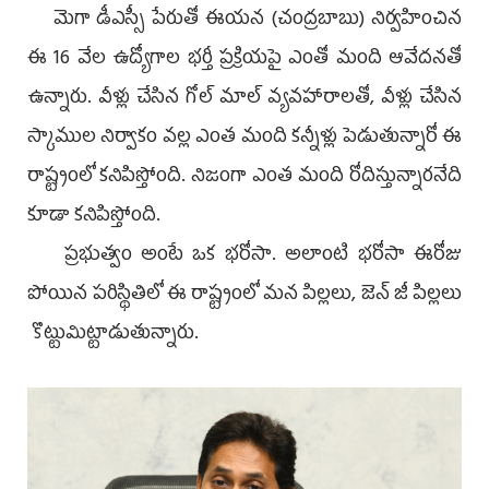
మెగా డీఎస్సీ పేరుతో ఈయన (చంద్రబాబు) నిర్వహించిన
ఈ 16 వేల ఉద్యోగాల భర్తీ ప్రక్రియపై ఎంతో మంది ఆవేదనతో
ఉన్నారు. వీళ్లు చేసిన గోల్‌ మాల్‌ వ్యవహారాలతో, వీళ్లు చేసిన
స్కాముల నిర్వాకం వల్ల ఎంత మంది కన్నీళ్లు పెడుతున్నారో ఈ
రాష్ట్రంలో కనిపిస్తోంది. నిజంగా ఎంత మంది రోదిస్తున్నారనేది
కూడా కనిపిస్తోంది.
ప్రభుత్వం అంటే ఒక భరోసా. అలాంటి భరోసా ఈరోజు
పోయిన పరిస్థితిలో ఈ రాష్ట్రంలో మన పిల్లలు, జెన్‌ జీ పిల్లలు
కొట్టుమిట్టాడుతున్నారు.