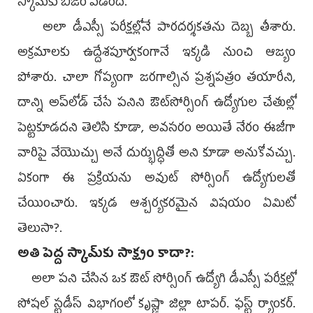
స్కామ్‌కు బీజం పడింది.
అలా డీఎస్సీ పరీక్షల్లోనే పారదర్శకతను దెబ్బ తీశారు.
అక్రమాలకు ఉద్దేశపూర్వకంగానే ఇక్కడి నుంచి ఆజ్యం
పోశారు. చాలా గోప్యంగా జరగాల్సిన ప్రశ్నపత్రం తయారీని,
దాన్ని అప్‌లోడ్‌ చేసే పనిని ఔట్‌సోర్సింగ్‌ ఉద్యోగుల చేతుల్లో
పెట్టకూడదని తెలిసి కూడా, అవసరం అయితే నేరం ఈజీగా
వారిపై వేయొచ్చు అనే దుర్భుద్ధితో అని కూడా అనుకోవచ్చు.
ఏకంగా ఈ ప్రక్రియను అవుట్‌ సోర్సింగ్‌ ఉద్యోగులతో
చేయించారు. ఇక్కడ ఆశ్చర్యకరమైన విషయం ఏమిటో
తెలుసా?.
అతి పెద్ద స్కామ్‌కు సాక్ష్యం కాదా?:
అలా పని చేసిన ఒక ఔట్‌ సోర్సింగ్‌ ఉద్యోగి డీఎస్సీ పరీక్షల్లో
సోషల్‌ స్టడీస్‌ విభాగంలో కృష్ణా జిల్లా టాపర్‌. ఫస్ట్‌ ర్యాంకర్‌.