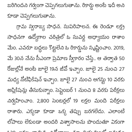
జరిగిందని గర్వంగా చెప్పగలుగుతాను. రికార్డు అంటే ఇదీ అని
కూడా చెప్పగలుగుతాను.
గ్రామ స్వరాజ్య సాధన. సుపరిపాలన. ఈ రెండూ లక్ష్య
సాధనగా ఉద్యోగాల చరిత్రలో ఓ సువర్ణ అధ్యాయం రాశాం
మేం. ఎవరూ బద్ధలు కొట్టలేని ఓ రికార్డును సృష్టించాం. 2019,
మే 30న నేను సీఎంగా ప్రమాణ స్వీకారం చేస్తే.. ఆ తర్వాత 50
రోజుల్లోనే అంటే జూలై 19న జీవో ఇచ్చాం. జూలై 25 నుంచి 27
మధ్య నోటిఫికేషన్‌ ఇచ్చాం. జూలై 27 నుంచి ఆగస్టు 10 వరకు
అప్లికేషన్లు తీసుకున్నాం. సెప్టెంబర్‌ 1 నుంచి 8 వరకు పరీక్షలు
నిర్వహించాం. 2,800 సెంటర్లలో 19 లక్షల మంది పరీక్షలు
రాశారు. ఎక్కడా కూడా ఒక్క తప్పు జరగలేదు. ఎలాంటి
లోపాలు లేకుండా అందరి విశ్వాసాలను పొందుతూ ఏకంగా