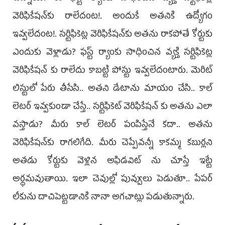
వెరిఫికేషన్‌కు రాలేదంట!. అందుకే అతనికి ఉద్యోగం
ఇవ్వలేదంట!. సర్టిఫికెట్ల వెరిఫికేషన్‌కు అతను రాకపోతే కోర్టుకు
ఎందుకు వెళ్లాడు? ఫస్ట్‌ ర్యాంకు సాధించిన వ్యక్తి సర్టిఫికెట్ల
వెరిఫికేషన్‌ కు రాలేదు కాబట్టి పోస్టు ఇవ్వలేదంటారు. మెరిట్‌
లిస్టులో పేరు తీసేసి.. అతని డేటాను మాయం చేసి.. కాల్‌
లెటర్‌ ఇవ్వకుండా చేస్తే.. సర్టిఫికెట్‌ వెరిఫికేషన్‌ కు అతను ఎలా
వస్తాడు? మీరు కాల్‌ లెటర్‌ పంపిస్తేనే కదా.. అతను
వెరిఫికేషన్‌కు రాగలిగేది. మీరు చెప్పేవన్నీ కాకమ్మ కబుర్లని
అతడు కోర్టుకు వెళ్లిన అఫిడవిట్‌ ను చూస్తే ఇట్టే
అర్థమవుతాయి. ఇలా చెవుల్లో పువ్వులు పెడుతూ.. పేపర్‌
లీకును దాచిపెట్టడానికి నానా అగచాట్లు పడుతున్నారు.