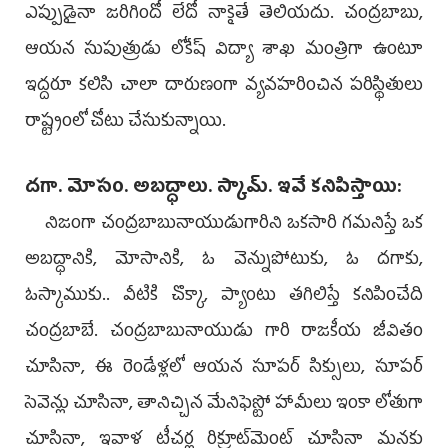
ఎప్పుడైనా జరిగిందో లేదో నాకైతే తెలియదు. చంద్రబాబు,
ఆయన సుపుత్రుడు లోకేష్‌ విద్యా శాఖ మంత్రిగా ఉంటూ
ఇద్దరూ కలిసి చాలా దారుణంగా వ్యవహరించిన పరిస్థితులు
రాష్ట్రంలో చోటు చేసుకున్నాయి.
దగా. మోసం. అబద్ధాలు. స్కామ్‌. ఇవే కనిపిస్తాయి:
నిజంగా చంద్రబాబునాయుడుగారిని ఒకసారి గమనిస్తే ఒక
అబద్ధానికి, మోసానికి, ఓ వెన్నుపోటుకు, ఓ దగాకు,
ఓస్కాముకు.. వీటికి చొక్కా, ప్యాంటు తగిలిస్తే కనిపించేది
చంద్రబాబే. చంద్రబాబునాయుడు గారి రాజకీయ జీవితం
చూసినా, ఈ రెండేళ్లలో ఆయన సూపర్‌ సిక్సులు, సూపర్‌
సెవెన్లు చూసినా, తానిచ్చిన మేనిఫెస్టో హామీలు ఇంకా లోతుగా
చూసినా, ఇవాళ టీచర్ల రిక్రూట్‌మెంట్‌ చూసినా మనకు