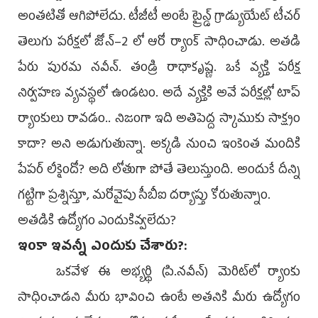
అంతటితో ఆగిపోలేదు. టీజీటీ అంటే ట్రైన్డ్‌ గ్రాడ్యుయేట్‌ టీచర్‌
తెలుగు పరీక్షలో జోన్‌–2 లో ఆరో ర్యాంక్‌ సాధించాడు. అతడి
పేరు పురమ నవీన్‌. తండ్రి రాధాకృష్ణ. ఒకే వ్యక్తి పరీక్ష
నిర్వహణ వ్యవస్థలో ఉండటం. అదే వ్యక్తికి అవే పరీక్షల్లో టాప్‌
ర్యాంకులు రావడం.. నిజంగా ఇది అతిపెద్ద స్కాముకు సాక్ష్యం
కాదా? అని అడుగుతున్నా. అక్కడి నుంచి ఇంకెంత మందికి
పేపర్‌ లీకైందో? అది లోతుగా పోతే తెలుస్తుంది. అందుకే దీన్ని
గట్టిగా ప్రశ్నిస్తూ, మరోవైపు సీబీఐ దర్యాప్తు కోరుతున్నాం.
అతడికి ఉద్యోగం ఎందుకివ్వలేదు?
ఇంకా ఇవన్నీ ఎందుకు చేశారు?:
ఒకవేళ ఈ అభ్యర్థి (పి.నవీన్‌) మెరిట్‌లో ర్యాంకు
సాధించాడని మీరు భావించి ఉంటే అతనికి మీరు ఉద్యోగం