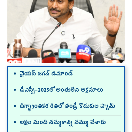
వైయస్‌ జగన్‌ డిమాండ్‌
డీఎస్సీ–2025లో అంతులేని అక్రమాలు
దిగ్భ్రాంతికర రీతిలో తండ్రీ కొడుకుల స్కామ్‌
లక్షల మంది నమ్మకాన్ని వమ్ము చేశారు