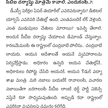
సీబీఐ దర్యాప్తు మాత్రమే కావాలి. ఎందుకంటే..?:
డీఎస్సీ పరీక్షల పేపర్‌ తయారీలో ఎవరెవరున్నారు? డిజిటల్‌
యాక్సెస్‌ ఎవరెవరి చేతుల్లో ఉంది. ఎంతమందికి లీక్‌ వెళ్లింది.
ఎంత ముడుపులు చేతులు మారాయి? ఇవన్నీ తేలాలి.
అందుకే సీబీఐ దర్యాప్తు చేయాలని డిమాండ్‌ చేస్తున్నాం.
కారణమేమంటే ఈ రాష్ట్రంలో చంద్రబాబే పోలీసు.. చంద్రబాబే
లాయరు. ఆయన ఆదేశాలతో ఆయనే వ్యవహారాలను
పర్యవేక్షిస్తాడు. అధికారం ఉన్నది ఆయన చేతుల్లోనే..
అధికారులు రిపోర్టు చేసేది ఆయనకే. ఆయన కొడుకే విద్యా
శాఖ మంత్రి. మరి నిజాలు బయటికి రావాలంటే, విచారణ
నిజాయితీగా జరగాలంటే సీబీఐ లాంటి థర్డ్‌ పార్టీ ఏజెన్సీ
వస్తేనే కదా సాధ్యమవుతుంది. అప్పుడే కదా రాష్ట్రంలో
ఎవరికైనా వ్యవస్థలపై నమ్మకం కలిగేది.