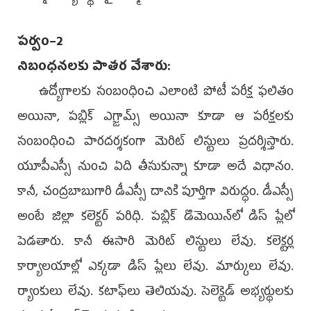
పర్వం–2
నిబంధనలకు పాతర వేశారు:
ఉద్యోగాలకు సంబంధించి ఎలాంటి పోటీ పరీక్ష ఫలితం
అయినా, పబ్లిక్‌ ఎగ్జామ్స్‌ అయినా కూడా ఆ పరీక్షలకు
సంబంధించి పారదర్శకంగా మెరిట్‌ లిస్టులు ప్రదర్శిస్తారు.
యూపీఎస్సీ నుంచి ఏది తీసుకున్నా కూడా అదే విధానం.
కానీ, చంద్రబాబుగారి డీఎస్సీ దానికి పూర్తిగా విరుద్ధం. డీఎస్సీ
అంటే జిల్లా కలెక్టర్‌ పరిధి. పబ్లిక్‌ డొమెయిన్‌లో డిస్‌ ప్లేలో
పెడతారు. కానీ ఈసారి మెరిట్‌ లిస్టులు లేవు. కలెక్టర్ల
కార్యాలయాల్లో ఎక్కడా డిస్‌ ప్లేలు లేవు. మార్కులు లేవు.
ర్యాంకులు లేవు. కటాఫ్‌లు తెలియవు. సెలెక్టెడ్‌ అభ్యర్థులకు