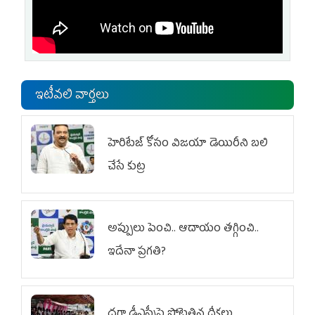
ఇటీవలి వార్తలు
హెరిటేజ్ కోసం విజయా డెయిరీని బలి
చేసే కుట్ర‌
అప్పులు పెంచి.. ఆదాయం తగ్గించి..
ఇదేనా ప్రగతి?
దగా డీఎస్సీపై పోటెత్తిన దీక్షలు