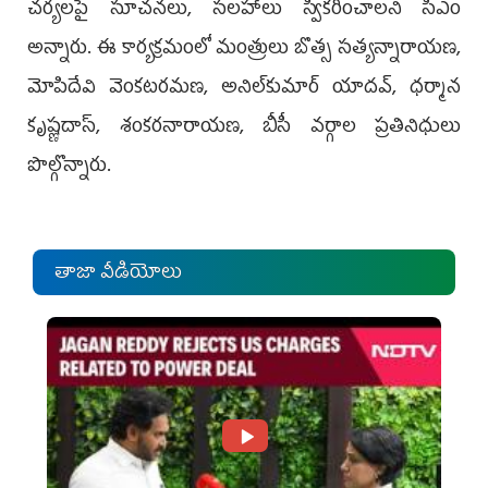
చర్యలపై సూచనలు, సలహాలు స్వీకరించాలని సీఎం
అన్నారు. ఈ కార్యక్రమంలో మంత్రులు బొత్స సత్యన్నారాయణ,
మోపిదేవి వెంకటరమణ, అనిల్‌కుమార్‌ యాదవ్, ధర్మాన
కృష్ణదాస్, శంకరనారాయణ, బీసీ వర్గాల ప్రతినిధులు
పొల్గొన్నారు.
తాజా వీడియోలు