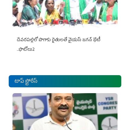
దేవరపల్లిలో పొగాకు రైతులతో వైయస్ జగన్ భేటీ
..ఫొటోలు2
టాప్ స్టోరీస్