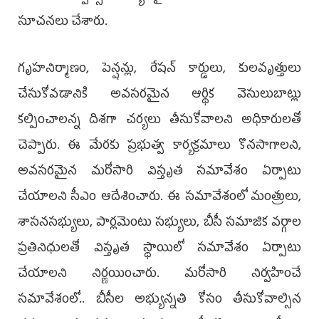
సూచనలు చేశారు.
గృహనిర్మాణం, పెన్షన్లు, రేషన్‌ కార్డులు, కులవృత్తులు
చేసుకోవడానికి అవసరమైన ఆర్థిక వెసులుబాట్లు
కల్పించాలన్న దిశగా చర్యలు తీసుకోవాలని అధికారులతో
చెప్పారు. ఈ మేరకు ప్రభుత్వ కార్యక్రమాలు కొనసాగాలని,
అవసరమైన మరోసారి విస్తృత సమావేశం ఏర్పాటు
చేయాలని సీఎం ఆదేశించారు. ఈ సమావేశంలో మంత్రులు,
శాసనసభ్యులు, పార్లమెంటు సభ్యులు, బీసీ సమాజిక వర్గాల
ప్రతినిధులతో విస్తృత స్థాయిలో సమావేశం ఏర్పాటు
చేయాలని నిర్ణయించారు. మరోసారి నిర్వహించే
సమావేశంలో.. బీసీల అభ్యున్నతి కోసం తీసుకోవాల్సిన