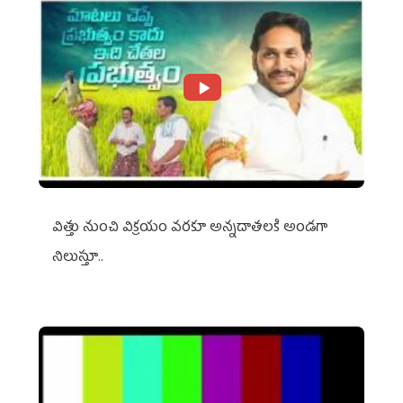
విత్తు నుంచి విక్రయం వరకూ అన్నదాతలకి అండగా
నిలుస్తూ..