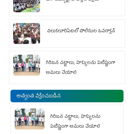
చిలుక‌లూరిపేట‌లో పోలీసుల ఓవ‌రాక్ష‌న్‌
గిరిజన చట్టాలు, హక్కులను పటిష్టంగా
అమలు చేయాలి
అత్యంత వీక్షించబడిన
గిరిజన చట్టాలు, హక్కులను
పటిష్టంగా అమలు చేయాలి