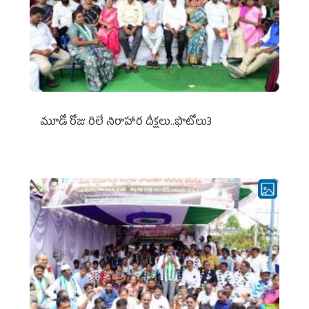
మూడో రోజు రిలే నిరాహార దీక్షలు..ఫొటోలు3