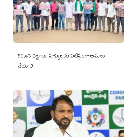
గిరిజన చట్టాలు, హక్కులను పటిష్టంగా అమలు
చేయాలి