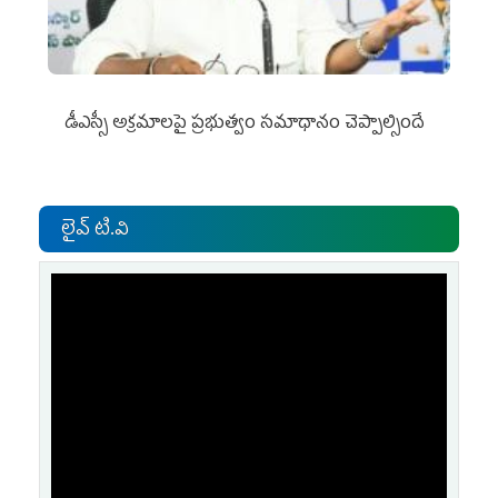
డీఎస్సీ అక్రమాలపై ప్రభుత్వం సమాధానం చెప్పాల్సిందే
లైవ్ టి.వి