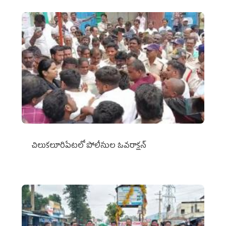
చిలుక‌లూరిపేట‌లో పోలీసుల ఓవ‌రాక్ష‌న్‌