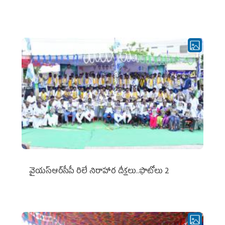
వైయ‌స్ఆర్‌సీపీ రిలే నిరాహార దీక్షలు..ఫొటోలు 2