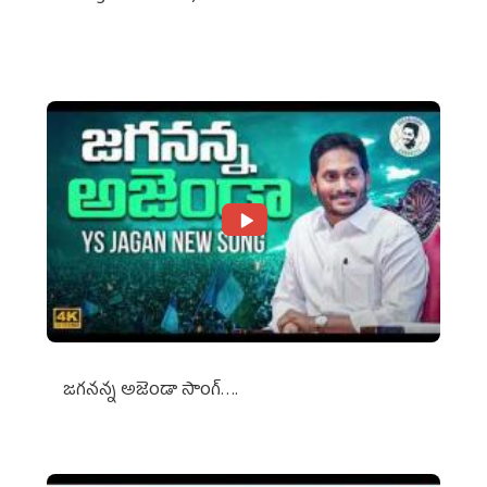
Against Media Groups
జగనన్న అజెండా సాంగ్….