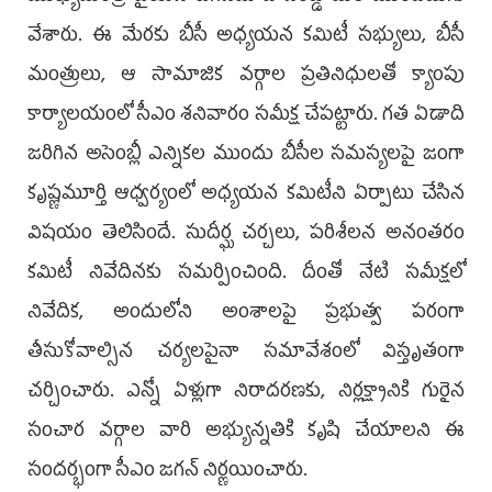
వేశారు. ఈ మేరకు బీసీ అధ్యయన కమిటీ సభ్యులు, బీసీ
మంత్రులు, ఆ సామాజిక వర్గాల ప్రతినిధులతో క్యాంపు
కార్యాలయంలో సీఎం శనివారం సమీక్ష చేపట్టారు. గత ఏడాది
జరిగిన అసెంబ్లీ ఎన్నికల ముందు బీసీల సమస్యలపై జంగా
కృష్ణమూర్తి ఆధ్వర్యంలో అధ్యయన కమిటీని ఏర్పాటు చేసిన
విషయం తెలిసిందే. సుదీర్ఘ చర్చలు, పరిశీలన అనంతరం
కమిటీ నివేదినకు సమర్పించింది. దీంతో నేటి సమీక్షలో
నివేదిక, అందులోని అంశాలపై ప్రభుత్వ పరంగా
తీసుకోవాల్సిన చర్యలపైనా సమావేశంలో విస్తృతంగా
చర్చించారు. ఎన్నో ఏళ్లుగా నిరాదరణకు, నిర్లక్ష్యానికి గురైన
సంచార వర్గాల వారి అభ్యున్నతికి కృషి చేయాలని ఈ
సందర్భంగా సీఎం జగన్‌ నిర్ణయించారు.