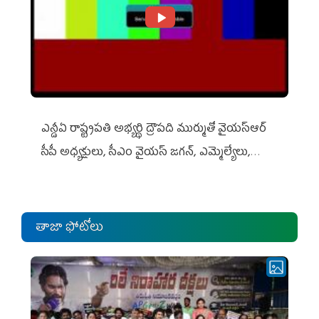
ఎన్డీఏ రాష్ట్ర‌ప‌తి అభ్య‌ర్థి ద్రౌప‌ది ముర్ముతో వైయ‌స్ఆర్
సీపీ అధ్య‌క్షులు, సీఎం వైయ‌స్ జ‌గ‌న్, ఎమ్మెల్యేలు,
ఎంపీల స‌మావేశం
తాజా ఫోటోలు