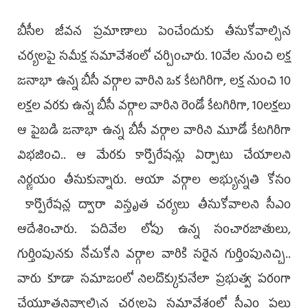
బీసీల జీవన ప్రమాణాలు పెంచేందుకు తీసుకోవాల్సిన
చర్యలపై సమీక్ష సమావేశంలో చర్చించారు. 10వేల నుంచి లక్ష
జనాభా ఉన్న బీసీ వర్గాల వారిని ఒక కేటగిరిగా, లక్ష నుంచి 10
లక్షల వరకు ఉ‍న్న బీసీ వర్గాల వారిని రెండో కేటగిరిగా, 10లక్షలు
ఆ పైబడి జనాభా ఉన్న బీసీ వర్గాల వారిని మూడో కేటగిరిగా
విభజించి.. ఆ మేరకు కార్పొరేషన్లు ఏర్పాటు చేయాలని
నిర్ణయం తీసుకున్నారు. ఆయా వర్గాల అభ్యున్నతి కోసం
కార్పొరేషన్ల ద్వారా విస్తృత చర్యలు తీసుకోవాలని సీఎం
ఆదేశించారు. పదివేల లోపు ఉన్న సంచారజాతులు,
గుర్తింపునకు నోచుకోని వర్గాల వారికి సరైన గుర్తింపునిచ్చి..
వారు కూడా సమాజంలో నిలదొక్కుకునేలా ప్రభుత్వ పరంగా
చేయూతనివ్వాల్సిన చర్యలపై సమావేశంలో సీఎం పలు