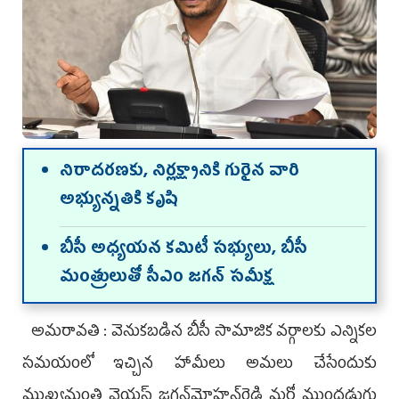
నిరాదరణకు, నిర్లక్ష్యానికి గురైన వారి
అభ్యున్నతికి కృషి
బీసీ అధ్యయన కమిటీ సభ్యులు, బీసీ
మంత్రులుతో సీఎం జగన్‌ సమీక్ష
అమరావతి : వెనుకబడిన బీసీ సామాజిక వర్గాలకు ఎన్నికల
సమయంలో ఇచ్చిన హామీలు అమలు చేసేందుకు
ముఖ్యమంత్రి వైయ‌స్‌ జగన్‌మోహన్‌రెడ్డి మరో ముందడుగు