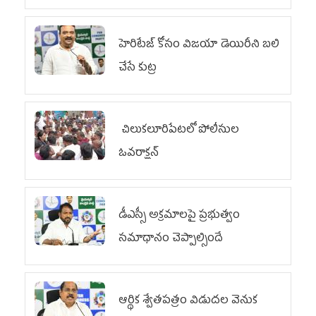
హెరిటేజ్ కోసం విజయా డెయిరీని బలి
చేసే కుట్ర‌
చిలుక‌లూరిపేట‌లో పోలీసుల
ఓవ‌రాక్ష‌న్‌
డీఎస్సీ అక్రమాలపై ప్రభుత్వం
సమాధానం చెప్పాల్సిందే
ఆర్థిక శ్వేతపత్రం విడుదల వెనుక