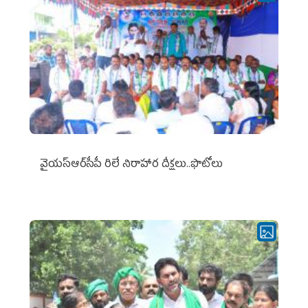
వైయ‌స్ఆర్‌సీపీ రిలే నిరాహార దీక్షలు..ఫొటోలు