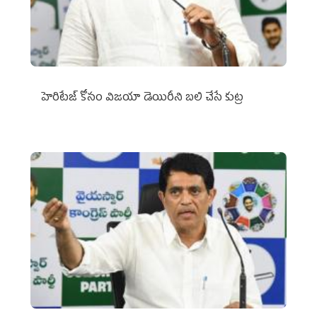
హెరిటేజ్ కోసం విజయా డెయిరీని బలి చేసే కుట్ర‌