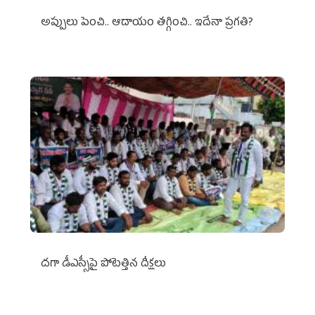
అప్పులు పెంచి.. ఆదాయం తగ్గించి.. ఇదేనా ప్రగతి?
దగా డీఎస్సీపై పోటెత్తిన దీక్షలు