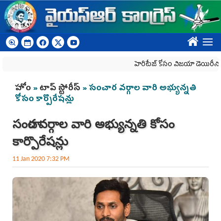
Skip to main content
????
హెరిటేజ్ కోసం విజయా డెయిరీని బలి చేసే 
You are here
హోం
»
టాప్ స్టోరీస్
» సంచార వర్గాల వారి అభ్యున్నతి
కోసం కార్పొరేషన్లు
సంచార వర్గాల వారి అభ్యున్నతి కోసం
కార్పొరేషన్లు
11 Jan 2020 7:32 PM