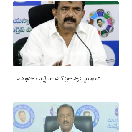
వెన్నుపోటు పార్టీ పాలనలో ప్రజాస్వామ్యం ఖూనీ..