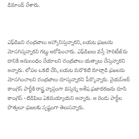
డిమాండ్‌ చేశారు.
ఎఫ్‌డిఐని చంద్రబాబు ఆహ్వానిస్తున్నారని, బయట ప్రజలను
మోసగిస్తున్నారని గట్టు ఆరోపించారు. ఎఫ్‌డిఐలు వస్తే హెరిటేజ్‌ను
దానికి అనుబంధం చేయాలని చంద్రబాబు యత్నాలు చేస్తున్నారని
అన్నారు. లోపల ఒకటి చేసి, బయట మరొకటి మాట్లాడి ప్రజలను
మోసగించాలని చంద్రబాబు చూస్తున్నారని పేర్కొన్నారు. వైయస్‌ఆర్‌
కాంగ్రెస్‌ పార్టీకి రాష్ట్ర వ్యాప్తంగా వస్తున్న అశేష ప్రజాదరణను చూసి
కాంగ్రెస్‌ - టిడిపిలు ఏకమయ్యాయని అన్నారు. ఆ రెండు పార్టీల
పొత్తులూ ప్రజలకు స్పష్టంగా తెలుసన్నారు.