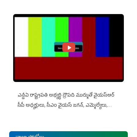
ఎన్డీఏ రాష్ట్ర‌ప‌తి అభ్య‌ర్థి ద్రౌప‌ది ముర్ముతో వైయ‌స్ఆర్
సీపీ అధ్య‌క్షులు, సీఎం వైయ‌స్ జ‌గ‌న్, ఎమ్మెల్యేలు,
ఎంపీల స‌మావేశం