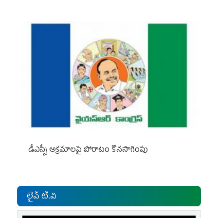
డీఎస్సీ అక్రమాలపై పోరాటం కొనసాగింపు
లైవ్ టి.వి