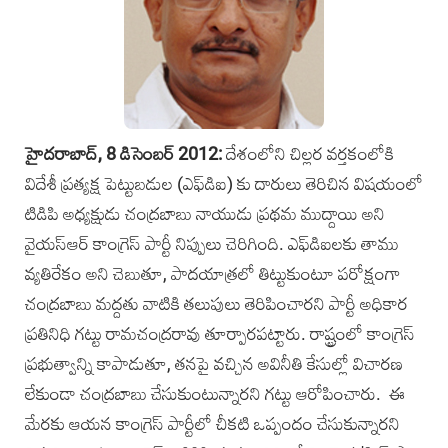
హైదరాబాద్‌, 8 డిసెంబర్‌ 2012:
దేశంలోని చిల్లర వర్తకంలోకి
విదేశీ ప్రత్యక్ష పెట్టుబడుల (ఎఫ్‌డిఐ) కు దారులు తెరిచిన విషయంలో
టిడిపి అధ్యక్షుడు చంద్రబాబు నాయుడు ప్రథమ ముద్దాయి అని
వైయస్‌ఆర్‌ కాంగ్రెస్‌ పార్టీ నిప్పులు చెరిగింది. ఎఫ్‌డిఐలకు తాము
వ్యతిరేకం అని చెబుతూ, పాదయాత్రలో తిట్టుకుంటూ పరోక్షంగా
చంద్రబాబు మద్దతు వాటికి తలుపులు తెరిపించారని పార్టీ అధికార
ప్రతినిధి గట్టు రామచంద్రరావు తూర్పారపట్టారు. రాష్ట్రంలో కాంగ్రెస్‌
ప్రభుత్వాన్ని కాపాడుతూ, తనపై వచ్చిన అవినీతి కేసుల్లో విచారణ
లేకుండా చంద్రబాబు చేసుకుంటున్నారని గట్టు ఆరోపించారు. ఈ
మేరకు ఆయన కాంగ్రెస్‌ పార్టీలో చీకటి ఒప్పందం చేసుకున్నారని