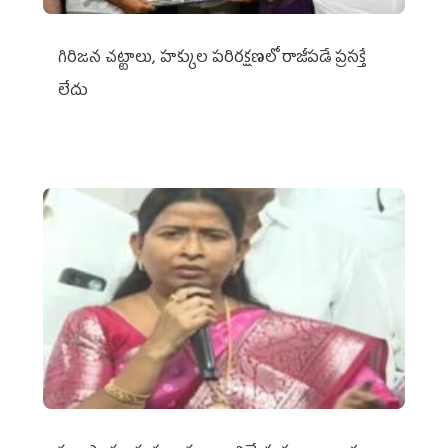
గిరిజన చట్టాలు, హక్కుల పరిరక్షణలో రాజీపడే ప్రసక్తే
లేదు