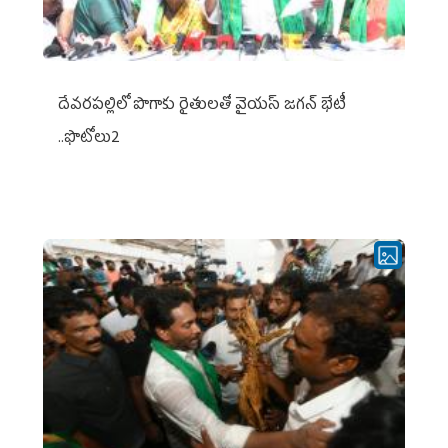
దేవరపల్లిలో పొగాకు రైతులతో వైయస్ జగన్ భేటీ
..ఫొటోలు2