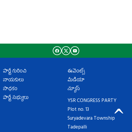
పార్టీ గురించి
ఈవెంట్స్
నాయకులు
మీడియా
సాధకం
న్యూస్
పార్టీ సభ్యులు
YSR CONGRESS PARTY
Plot no. 13
Suryadevara Township
Tadepalli