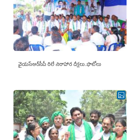
వైయ‌స్ఆర్‌సీపీ రిలే నిరాహార దీక్షలు..ఫొటోలు