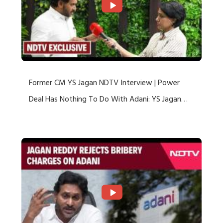
Former CM YS Jagan NDTV Interview | Power
Deal Has Nothing To Do With Adani: YS Jagan
Rejects US Charges