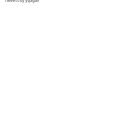
Tweets by ysjagan