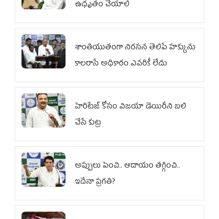
ఉధృతం చేయాలి
శాంతియుతంగా నిరసన తెలిపే హక్కును
కాలరాసే అధికారం ఎవరికీ లేదు
హెరిటేజ్ కోసం విజయా డెయిరీని బలి
చేసే కుట్ర‌
అప్పులు పెంచి.. ఆదాయం తగ్గించి..
ఇదేనా ప్రగతి?