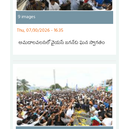
9 images
Thu, 07/30/2026 - 16:35
అమ‌దాల‌వ‌ల‌స‌లో వైయ‌స్‌ జగన్‌కు ఘ‌న స్వాగ‌తం