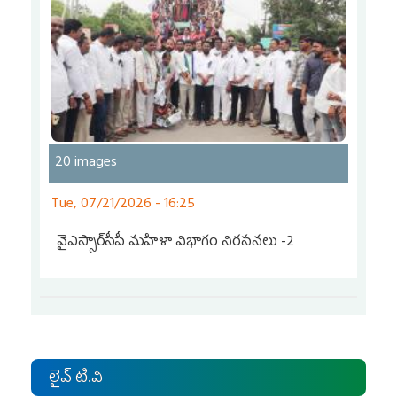
20 images
Tue, 07/21/2026 - 16:25
వైఎస్సార్‌సీపీ మహిళా విభాగం నిరసనలు -2
Pages
లైవ్ టి.వి