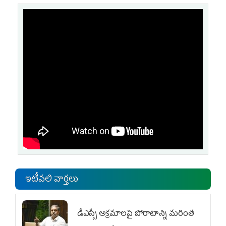
ఇటీవలి వార్తలు
డీఎస్సీ అక్రమాలపై పోరాటాన్ని మరింత