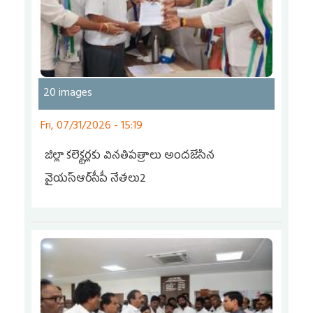
20 images
Fri, 07/31/2026 - 15:19
జిల్లా కలెక్టర్లకు వినతిపత్రాలు అందజేసిన
వైయ‌స్ఆర్‌సీపీ నేతలు2