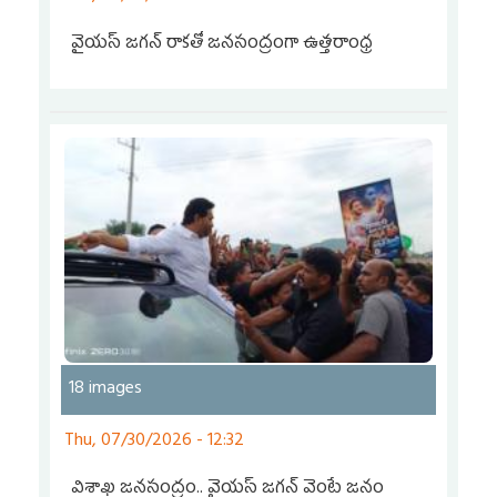
వైయ‌స్‌ జగన్‌ రాకతో జనసంద్రంగా ఉత్తరాంధ్ర
18 images
Thu, 07/30/2026 - 12:32
విశాఖ జనసంద్రం.. వైయ‌స్‌ జగన్‌ వెంటే జనం