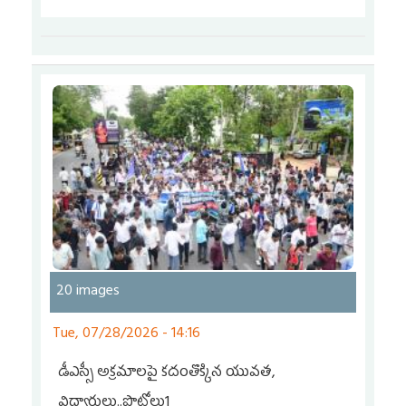
20 images
Tue, 07/28/2026 - 14:16
డీఎస్సీ అక్రమాలపై కదంతొక్కిన యువత,
విద్యార్థులు..ఫొటోలు1