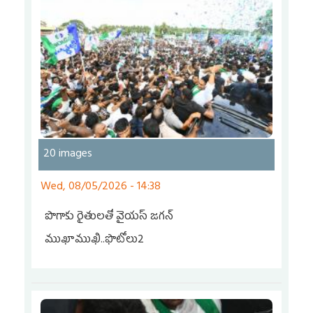
20 images
Wed, 08/05/2026 - 14:38
పొగాకు రైతుల‌తో వైయ‌స్ జ‌గ‌న్
ముఖాముఖి..ఫొటోలు2