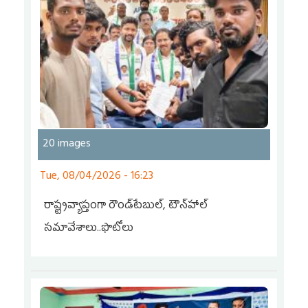
20 images
Tue, 08/04/2026 - 16:23
రాష్ట్రవ్యాప్తంగా రౌండ్‌టేబుల్‌, టౌన్‌హాల్‌
సమావేశాలు..ఫొటోలు