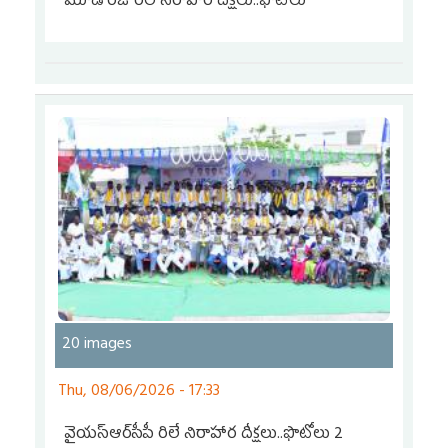
మూడో రోజు రిలే నిరాహార దీక్షలు..ఫొటోలు
20 images
Thu, 08/06/2026 - 17:33
వైయ‌స్ఆర్‌సీపీ రిలే నిరాహార దీక్షలు..ఫొటోలు 2