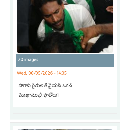
20 images
Wed, 08/05/2026 - 14:35
పొగాకు రైతుల‌తో వైయ‌స్ జ‌గ‌న్
ముఖాముఖి..ఫొటోలు1