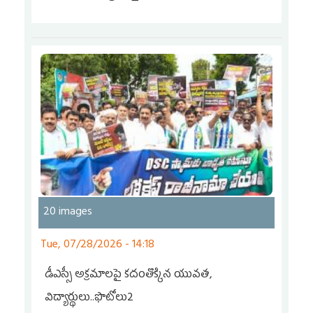
20 images
Tue, 07/28/2026 - 14:18
డీఎస్సీ అక్రమాలపై కదంతొక్కిన యువత,
విద్యార్థులు..ఫొటోలు2