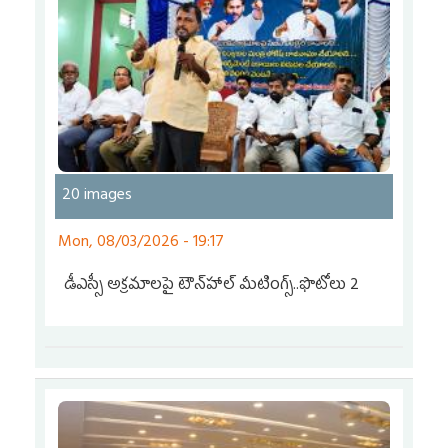
20 images
Mon, 08/03/2026 - 19:17
డీఎస్సీ అక్రమాలపై టౌన్‌హాల్ మీటింగ్స్‌..ఫొటోలు 2