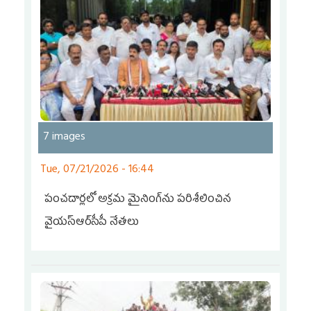
7 images
Tue, 07/21/2026 - 16:44
పంచదార్లలో అక్రమ మైనింగ్‌ను పరిశీలించిన
వైయ‌స్ఆర్‌సీపీ నేతలు