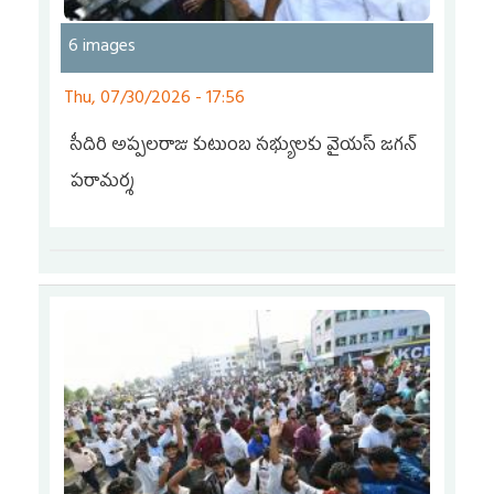
6 images
Thu, 07/30/2026 - 17:56
సీదిరి అప్పలరాజు కుటుంబ సభ్యులకు వైయ‌స్ జ‌గ‌న్
ప‌రామ‌ర్శ‌