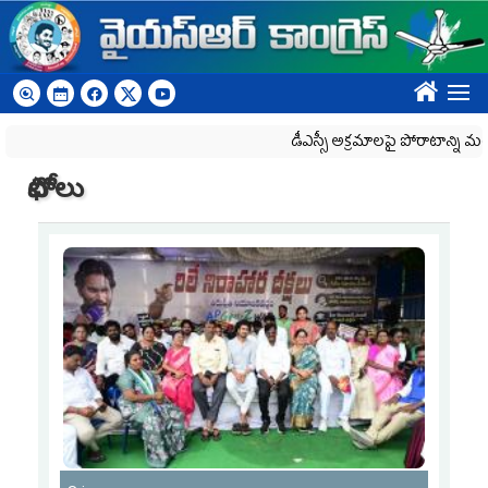
Skip to main content
????
డీఎస్సీ అక్రమాలపై పోరాటాన్ని మరింత 
ఫోటోలు