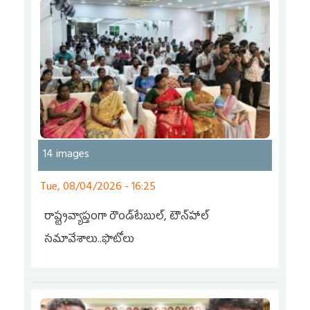
14 images
Tue, 08/04/2026 - 16:25
రాష్ట్రవ్యాప్తంగా రౌండ్‌టేబుల్‌, టౌన్‌హాల్‌
సమావేశాలు..ఫొటోలు