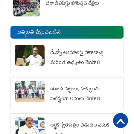
దగా డీఎస్సీపై పోటెత్తిన దీక్షలు
అత్యంత వీక్షించబడిన
డీఎస్సీ అక్రమాలపై పోరాటాన్ని
మరింత ఉధృతం చేయాలి
గిరిజన చట్టాలు, హక్కులను
పటిష్టంగా అమలు చేయాలి
ఆర్థిక శ్వేతపత్రం విడుదల వెనుక