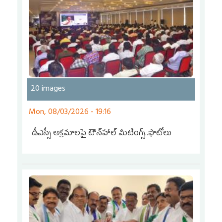
20 images
Mon, 08/03/2026 - 19:16
డీఎస్సీ అక్రమాలపై టౌన్‌హాల్ మీటింగ్స్‌..ఫొటోలు