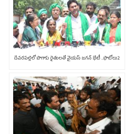
దేవరపల్లిలో పొగాకు రైతులతో వైయస్ జగన్ భేటీ ..ఫొటోలు2