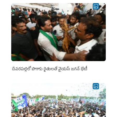
దేవరపల్లిలో పొగాకు రైతులతో వైయస్ జగన్ భేటీ