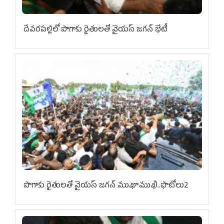
దేవరపల్లిలో పొగాకు రైతులతో వైయస్ జగన్ భేటీ
పొగాకు రైతుల‌తో వైయ‌స్ జ‌గ‌న్ ముఖాముఖి..ఫొటోలు2