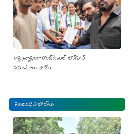
రాష్ట్రవ్యాప్తంగా రౌండ్‌టేబుల్‌, టౌన్‌హాల్‌
సమావేశాలు..ఫొటోలు
సంబంధిత ఫోటోలు