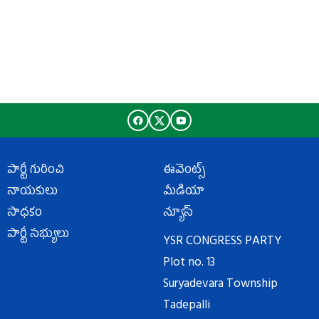
పార్టీ గురించి
ఈవెంట్స్
నాయకులు
మీడియా
సాధకం
న్యూస్
పార్టీ సభ్యులు
YSR CONGRESS PARTY
Plot no. 13
Suryadevara Township
Tadepalli