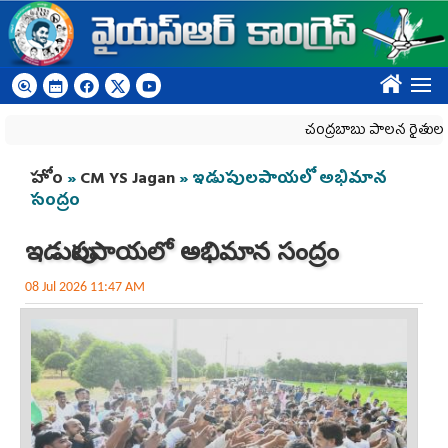
Skip to main content
????
చంద్రబాబు పాలన రైతులకు హాని
You are here
హోం
»
CM YS Jagan
» ఇడుపులపాయలో అభిమాన
సంద్రం
ఇడుపులపాయలో అభిమాన సంద్రం
08 Jul 2026 11:47 AM