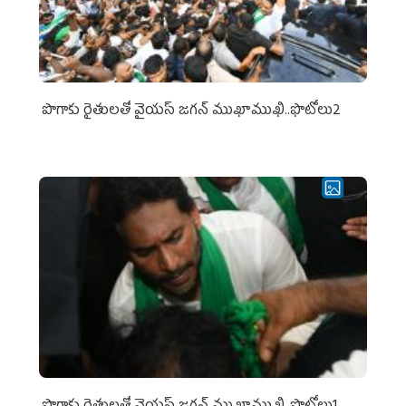
పొగాకు రైతుల‌తో వైయ‌స్ జ‌గ‌న్ ముఖాముఖి..ఫొటోలు2