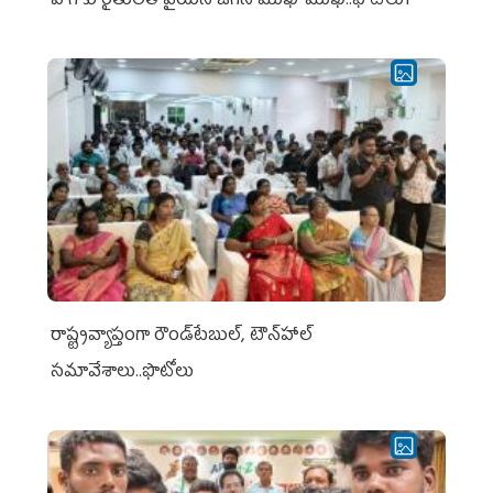
పొగాకు రైతుల‌తో వైయ‌స్ జ‌గ‌న్ ముఖాముఖి..ఫొటోలు1
రాష్ట్రవ్యాప్తంగా రౌండ్‌టేబుల్‌, టౌన్‌హాల్‌
సమావేశాలు..ఫొటోలు