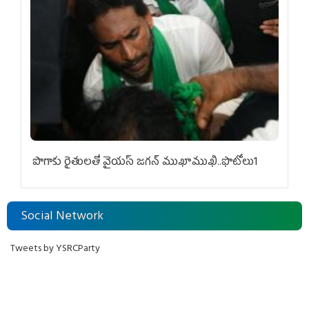
పొగాకు రైతుల‌తో వైయ‌స్ జ‌గ‌న్ ముఖాముఖి..ఫొటోలు1
Social Network
Tweets by YSRCParty