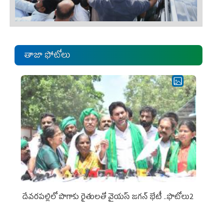
తాజా ఫోటోలు
దేవరపల్లిలో పొగాకు రైతులతో వైయస్ జగన్ భేటీ ..ఫొటోలు2