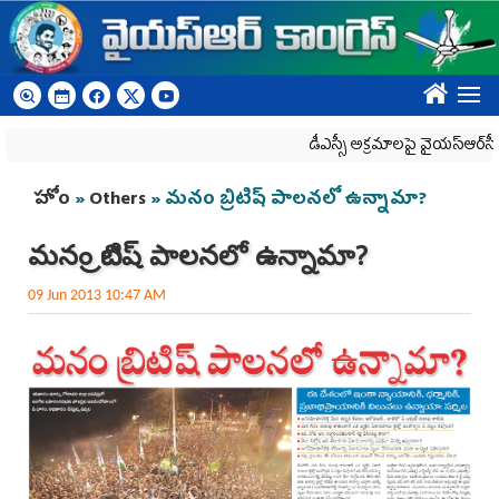
Skip to main content
????
డీఎస్సీ అక్రమాలపై వైయ‌స్ఆర్‌సీపీ ర్యా
You are here
హోం
»
Others
» మనం బ్రిటిష్‌ పాలనలో ఉన్నామా?
మనం బ్రిటిష్‌ పాలనలో ఉన్నామా?
09 Jun 2013 10:47 AM