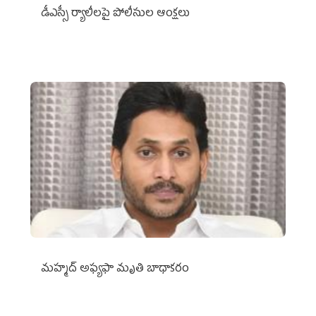
డీఎస్సీ ర్యాలీలపై పోలీసుల ఆంక్షలు
మహ్మద్‌ అఫ్యఫా మృతి బాధాకరం