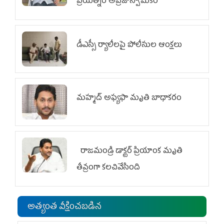
ప్రయత్నం అప్రజాస్వామికం
డీఎస్సీ ర్యాలీలపై పోలీసుల ఆంక్షలు
మహ్మద్‌ అఫ్యఫా మృతి బాధాకరం
రాజమండ్రి డాక్టర్‌ ప్రియాంక మృతి
తీవ్రంగా కలచివేసింది
అత్యంత వీక్షించబడిన