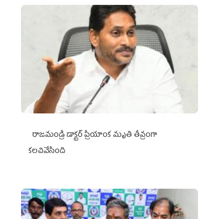
రాజమండ్రి డాక్టర్‌ ప్రియాంక మృతి తీవ్రంగా
కలచివేసింది