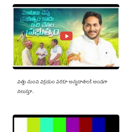
విత్తు నుంచి విక్రయం వరకూ అన్నదాతలకి అండగా
నిలుస్తూ..