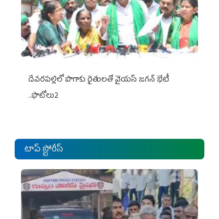
దేవరపల్లిలో పొగాకు రైతులతో వైయస్ జగన్ భేటీ
..ఫొటోలు2
టాప్ స్టోరీస్