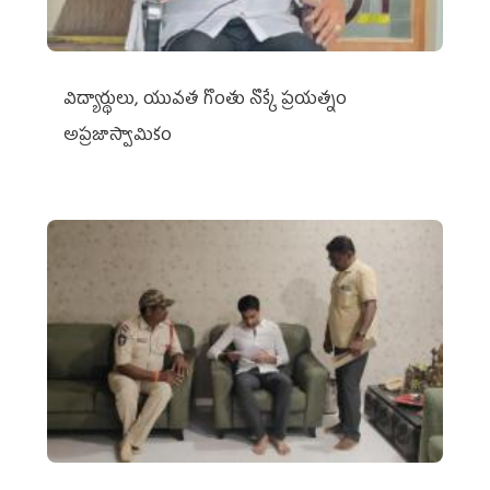
విద్యార్థులు, యువత గొంతు నొక్కే ప్రయత్నం
అప్రజాస్వామికం