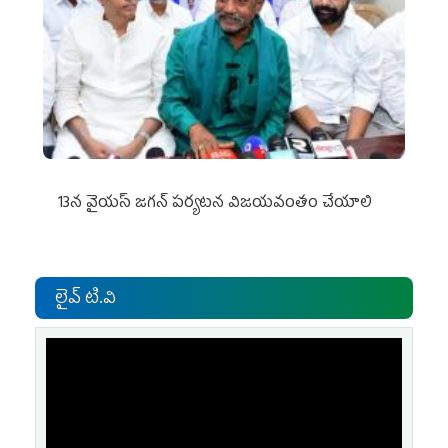
13న వైయస్‌ జగన్‌ పర్యటన విజయవంతం చేయాలి
లైవ్ టి.వి