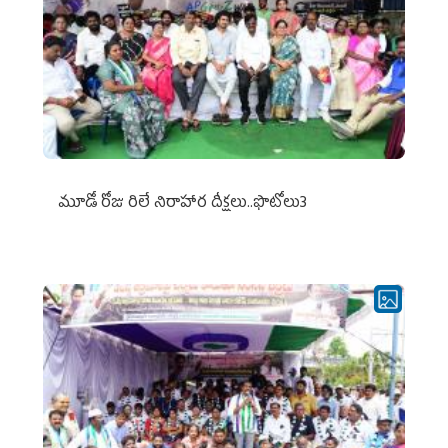
మూడో రోజు రిలే నిరాహార దీక్షలు..ఫొటోలు3