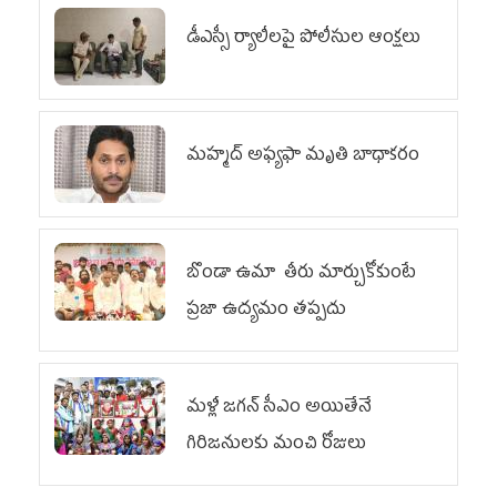
డీఎస్సీ ర్యాలీలపై పోలీసుల ఆంక్షలు
మహ్మద్‌ అఫ్యఫా మృతి బాధాకరం
బొండా ఉమా తీరు మార్చుకోకుంటే
ప్రజా ఉద్యమం తప్పదు
మళ్లీ జగన్ సీఎం అయితేనే
గిరిజనులకు మంచి రోజులు