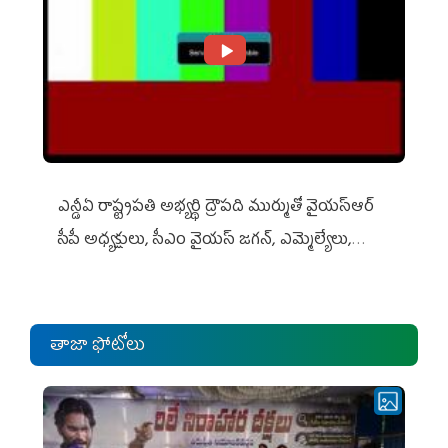
ఎన్డీఏ రాష్ట్ర‌ప‌తి అభ్య‌ర్థి ద్రౌప‌ది ముర్ముతో వైయ‌స్ఆర్
సీపీ అధ్య‌క్షులు, సీఎం వైయ‌స్ జ‌గ‌న్, ఎమ్మెల్యేలు,
ఎంపీల స‌మావేశం
తాజా ఫోటోలు