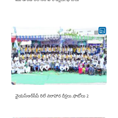
మూడో రోజు రిలే నిరాహార దీక్షలు..ఫొటోలు
వైయ‌స్ఆర్‌సీపీ రిలే నిరాహార దీక్షలు..ఫొటోలు 2