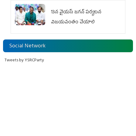
13న వైయస్‌ జగన్‌ పర్యటన
విజయవంతం చేయాలి
Social Network
Tweets by YSRCParty