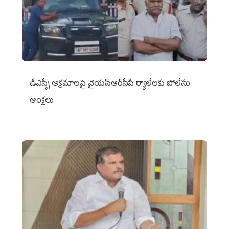
డీఎస్సీ అక్రమాలపై వైయ‌స్ఆర్‌సీపీ ర్యాలీలకు పోలీసు
ఆంక్షలు