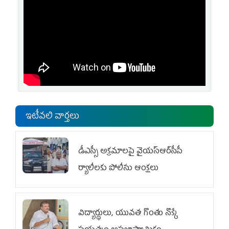
ఇటీవలి వార్తలు
డీఎస్సీ అక్రమాలపై వైయ‌స్ఆర్‌సీపీ
ర్యాలీలకు పోలీసు ఆంక్షలు
విద్యార్థులు, యువత గొంతు నొక్కే