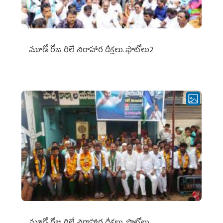
మూడో రోజు రిలే నిరాహార దీక్షలు..ఫొటోలు2