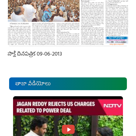
సాక్షి దినపత్రిక 09-06-2013
తాజా వీడియోలు