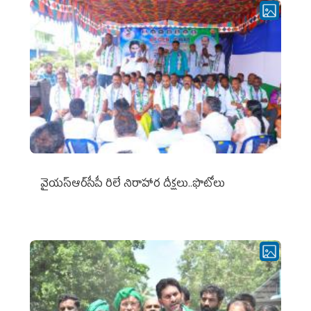
వైయ‌స్ఆర్‌సీపీ రిలే నిరాహార దీక్షలు..ఫొటోలు