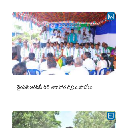
వైయ‌స్ఆర్‌సీపీ రిలే నిరాహార దీక్షలు..ఫొటోలు