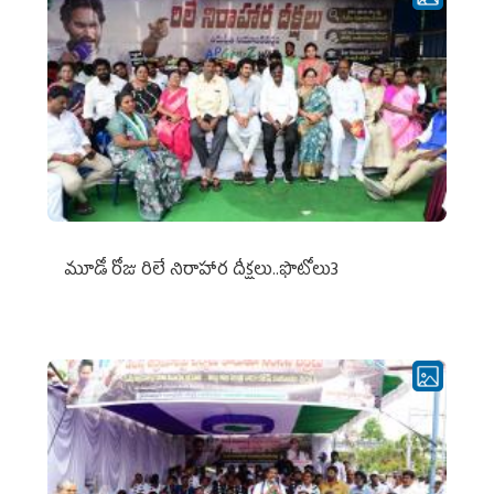
మూడో రోజు రిలే నిరాహార దీక్షలు..ఫొటోలు3