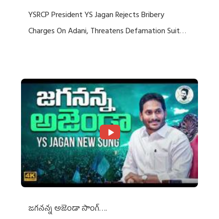
YSRCP President YS Jagan Rejects Bribery
Charges On Adani, Threatens Defamation Suit
Against Media Groups
జగనన్న అజెండా సాంగ్….