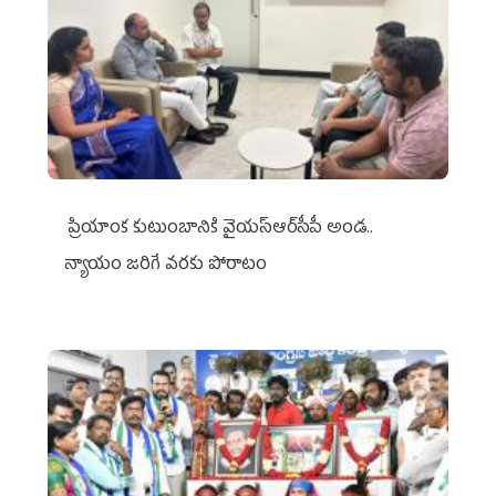
ప్రియాంక కుటుంబానికి వైయ‌స్ఆర్‌సీపీ అండ..
న్యాయం జరిగే వరకు పోరాటం