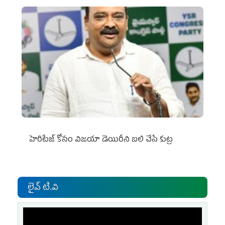
హెరిటేజ్ కోసం విజయా డెయిరీని బలి చేసే కుట్ర‌
లైవ్ టి.వి