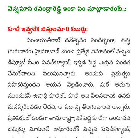
వెన్నపూస రవీంద్రారెడ్డి ఇంకా ఏం మాట్లాడారంటే..:
కూలీ ఇవ్వలేక జిత్తులమారి కబుర్లు:
పంచాయతీరాజ్‌ దినోత్సవం సందర్భంగా, నిన్న
(గురువారం) హైదరాబాద్‌ నుంచి ప్రత్యేక విమానంలో వచ్చిన
డిప్యూటీ సీఎం పవన్‌కళ్యాణ్, ఇక్కడ పెద్ద ఎత్తున పండగ
చేసుకోవాలని పిలుపునిచ్చారు. అందుకు ప్రభుత్వం
సహకరిస్తుందని ఆయన వెల్లడించారు. మరో అడుగు
ముందుకేసి ఉపాధి కూలీలో.. కూలీ అని పిలవడానికి తనకు
మనస్కరించడం లేదని, ఆ పదాన్ని తొలగించాలని అన్నారు.
ప్రతిపక్షంలో ఉండగా తాను రాష్ట్రానికి పెద్ద కూలీగా ఉంటానని
జిమ్మిక్కు మాటలతో అధికారంలోకి వచ్చిన పవన్‌కళ్యాణ్,