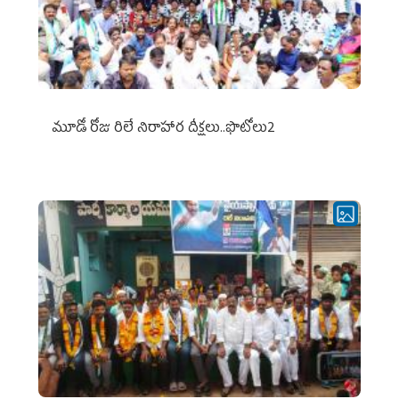
మూడో రోజు రిలే నిరాహార దీక్షలు..ఫొటోలు2