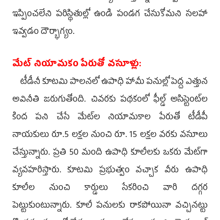
ఇప్పించలేని పరిస్థితుల్లో ఉండి పండగ చేసుకోమని సలహా
ఇవ్వడం దౌర్భాగ్యం.
మేట్‌ నియామకం పేరుతో వసూళ్లు:
టీడీనీ కూటమి పాలనలో ఉపాధి హామీ పనుల్లో పెద్ద ఎత్తున
అవినీతి జరుగుతోంది. చివరకు పథకంలో ఫీల్డ్‌ అసిస్టెంట్‌ల
కింద పని చేసే మేట్‌ల నియామకాల పేరుతో టీడీపీ
నాయకులు రూ.5 లక్షల నుంచి రూ. 15 లక్షల వరకు వసూలు
చేస్తున్నారు. ప్రతి 50 మంది ఉపాధి కూలీలకు ఒకరు మేట్‌గా
వ్యవహరిస్తారు. కూటమి ప్రభుత్వం వచ్చాక వీరు ఉపాధి
కూలీల నుంచి కార్డులు సేకరించి వారి దగ్గర
పెట్టుకుంటున్నారు. కూలీ పనులకు రాకపోయినా వచ్చినట్టు