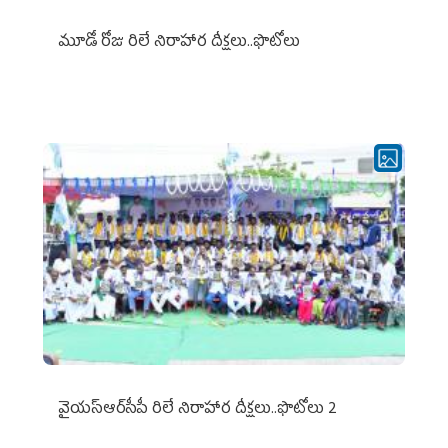
మూడో రోజు రిలే నిరాహార దీక్షలు..ఫొటోలు
వైయ‌స్ఆర్‌సీపీ రిలే నిరాహార దీక్షలు..ఫొటోలు 2