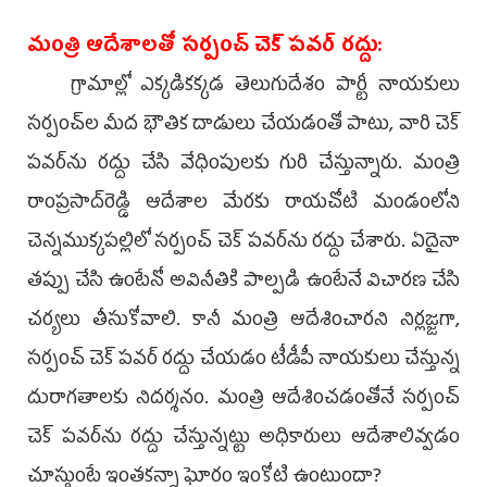
మంత్రి ఆదేశాలతో సర్పంచ్‌ చెక్‌ పవర్‌ రద్దు:
గ్రామాల్లో ఎక్కడికక్కడ తెలుగుదేశం పార్టీ నాయకులు
సర్పంచ్‌ల మీద భౌతిక దాడులు చేయడంతో పాటు, వారి చెక్‌
పవర్‌ను రద్దు చేసి వేధింపులకు గురి చేస్తున్నారు. మంత్రి
రాంప్రసాద్‌రెడ్డి ఆదేశాల మేరకు రాయచోటి మండంలోని
చెన్నముక్కపల్లిలో సర్పంచ్‌ చెక్‌ పవర్‌ను రద్దు చేశారు. ఏదైనా
తప్పు చేసి ఉంటేనో అవినీతికి పాల్పడి ఉంటేనే విచారణ చేసి
చర్యలు తీసుకోవాలి. కానీ మంత్రి ఆదేశించారని నిర్లజ్జగా,
సర్పంచ్‌ చెక్‌ పవర్‌ రద్దు చేయడం టీడీపీ నాయకులు చేస్తున్న
దురాగతాలకు నిదర్శనం. మంత్రి ఆదేశించడంతోనే సర్పంచ్‌
చెక్‌ పవర్‌ను రద్దు చేస్తున్నట్టు అధికారులు ఆదేశాలివ్వడం
చూస్తుంటే ఇంతకన్నా ఘోరం ఇంకోటి ఉంటుందా?