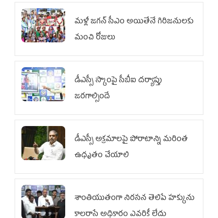
మళ్లీ జగన్ సీఎం అయితేనే గిరిజనులకు
మంచి రోజులు
డీఎస్సీ స్కాంపై సీబీఐ దర్యాప్తు
జరగాల్సిందే
డీఎస్సీ అక్రమాలపై పోరాటాన్ని మరింత
ఉధృతం చేయాలి
శాంతియుతంగా నిరసన తెలిపే హక్కును
కాలరాసే అధికారం ఎవరికీ లేదు