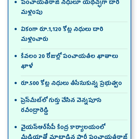
పంచాయతీరాజ్‌ నిధులూ యథేచ్ఛగా దారి
మళ్లింపు
ఏకంగా రూ.1,120 కోట్ల నిధులు దారి
మళ్లించారు
కేవలం 20 రోజుల్లో పంచాయతీల ఖాతాలు
ఖాళీ
రూ.500 కోట్ల నిధులు తీసేసుకున్న ప్రభుత్వం
ప్రెస్‌మీట్‌లో గుర్తు చేసిన వెన్నపూస
రవీంద్రారెడ్డి
వైయస్ఆర్‌సీపీ కేంద్ర కార్యాలయంలో
మీడియాతో మాట్లాడిన పార్టీ పంచాయతీరాజ్‌