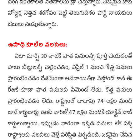
దొంగ సంతకాలతో వేతనాలను డ్రా చేస్తున్నారు. నిజమైన జాబ్‌
హోల్డర్ల నెత్తిన శఠగోపం పెట్టి తెలుగుదేశం పార్టీ నాయకులు
జేబులు నింపుతున్నారు.
ఉపాధి కూలీల వలసలు:
ఏటా మార్చి 30 నాటికి పాత పనులన్నీ పూర్తి చేయడంతో
పాటు బిల్లులన్నీ చెల్లించడం, ఏప్రిల్‌ 1 నుంచి కొత్త పనులు
ప్రారంభించడం దేశమంతా ఆనవాయితీగా వస్తోంది. కానీ ఈ
రోజుకి కూడా పాత పనులకు పేమెంట్‌ లేదు. కొత్త పనులు
ప్రారంభించడం లేదు. రాష్ట్రంలో దాదాపు 74 లక్షల మంది
జాబ్‌ కార్డుదార్లు ఉంటే వారిలో 47 లక్షల మందికి యాక్టివ్‌ జాబ్‌
కార్డులున్నాయి. ఇప్పుడు వారంతా ఇక్కడ పనులు లేక పక్క
రాష్ట్రాలకు వలసలు వెళ్లే పరిస్థితి ఏర్పడింది. ఒకవైపు చేసిన