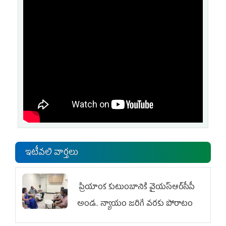
ఇటీవలి వార్తలు
ప్రియాంక కుటుంబానికి వైయ‌స్ఆర్‌సీపీ
అండ.. న్యాయం జరిగే వరకు పోరాటం