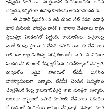
ఇప్పుడు కూలీ అనే పేరెత్తడానికే మనస్కరించడం లేదని
చెప్పడం, కచ్చితంగా ఉపాధి కూలీలను అవమానించడమే.
ఈ ఏడాది ఫిబ్రవరి 6వ తేదీ నుంచి నేటి వరకు ఉపాధి
కూలీ పనులకు హాజరైన వారికి 11 వారాల వేతనాలు రాష్ట్ర
ప్రభుత్వం పెండింగ్‌లో పెట్టింది. రాయలసీమ, ఉత్తరాంధ్ర
వంటి కరువు ప్రాంతాల్లో చేసిన ఉపాధి పనులకు వేతనాలు
రాకుండా అల్లాడుతున్న పరిస్థితులుంటే, వారు ఏ విధంగా
పండగ చేసుకుంటారో డిప్యూటీ సీఎం పవన్‌కళ్యాణ్‌ చెప్పాలి.
కేంద్రంలోని ఎన్డీఏ కూటమిలో టీడీపీ, జనసేన
భాగస్వాములుగా ఉన్నారు. టీడీపీకి చెందిన పెమ్మసాని
చంద్రశేఖర్‌ కేంద్ర గ్రామీణాభివృద్ధి శాఖ మంత్రిగా ఉన్నారు.
అయినా రాష్ట్రంలో ఉపాధి కూలీలకు వేతనాలు విడుదల
చేయడంలో ఎందుకింత జాప్యం చేస్తున్నారో చెప్పాలి. కూలీ