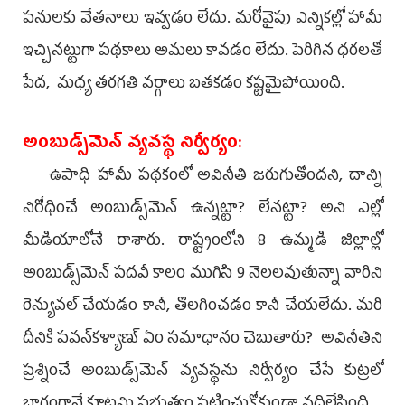
పనులకు వేతనాలు ఇవ్వడం లేదు. మరోవైపు ఎన్నికల్లో హామీ
ఇచ్చినట్టుగా పథకాలు అమలు కావడం లేదు. పెరిగిన ధరలతో
పేద, మధ్య తరగతి వర్గాలు బతకడం కష్టమైపోయింది.
అంబుడ్స్‌మెన్‌ వ్యవస్థ నిర్వీర్యం:
ఉపాధి హామీ పథకంలో అవినీతి జరుగుతోందని, దాన్ని
నిరోధించే అంబుడ్స్‌మెన్‌ ఉన్నట్టా? లేనట్టా? అని ఎల్లో
మీడియాలోనే రాశారు. రాష్ట్రంలోని 8 ఉమ్మడి జిల్లాల్లో
అంబుడ్స్‌మెన్‌ పదవీ కాలం ముగిసి 9 నెలలవుతున్నా వారిని
రెన్యువల్‌ చేయడం కానీ, తొలగించడం కానీ చేయలేదు. మరి
దీనికి పవన్‌కళ్యాణ్‌ ఏం సమాధానం చెబుతారు? అవినీతిని
ప్రశ్నించే అంబుడ్స్‌మెన్‌ వ్యవస్థను నిర్వీర్యం చేసే కుట్రలో