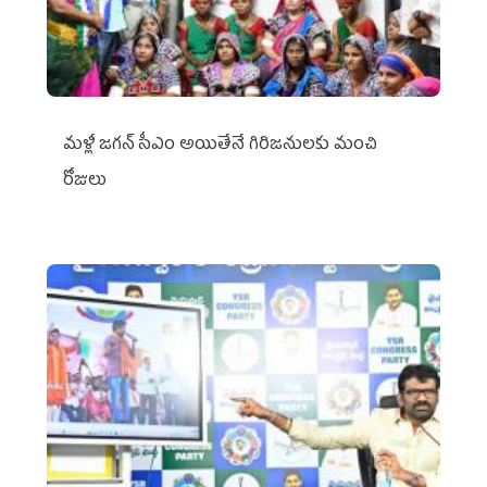
మళ్లీ జగన్ సీఎం అయితేనే గిరిజనులకు మంచి
రోజులు