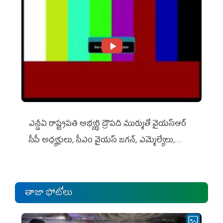
ఎన్డీఏ రాష్ట్ర‌ప‌తి అభ్య‌ర్థి ద్రౌప‌ది ముర్ముతో వైయ‌స్ఆర్
సీపీ అధ్య‌క్షులు, సీఎం వైయ‌స్ జ‌గ‌న్, ఎమ్మెల్యేలు,
ఎంపీల స‌మావేశం
తాజా ఫోటోలు