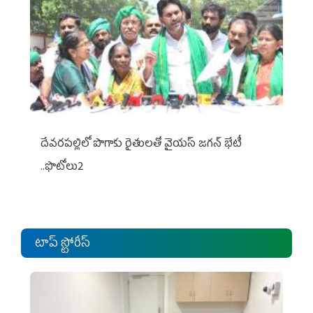
దేవరపల్లిలో పొగాకు రైతులతో వైయస్ జగన్ భేటీ
..ఫొటోలు2
టాప్ స్టోరీస్