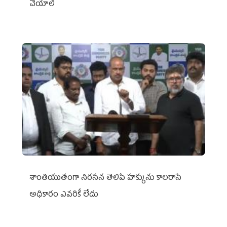
చేయాలి
శాంతియుతంగా నిరసన తెలిపే హక్కును కాలరాసే
అధికారం ఎవరికీ లేదు