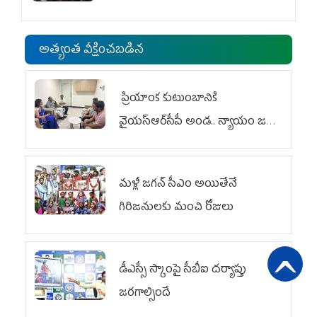
అత్యంత వీక్షించబడిన
ప్రియాంక కుటుంబానికి
వైయ‌స్ఆర్‌సీపీ అండ.. న్యాయం జరిగే
వరకు పోరాటం
మళ్లీ జగన్ సీఎం అయితేనే
గిరిజనులకు మంచి రోజులు
డీఎస్సీ స్కాంపై సీబీఐ దర్యాప్తు
జరగాల్సిందే