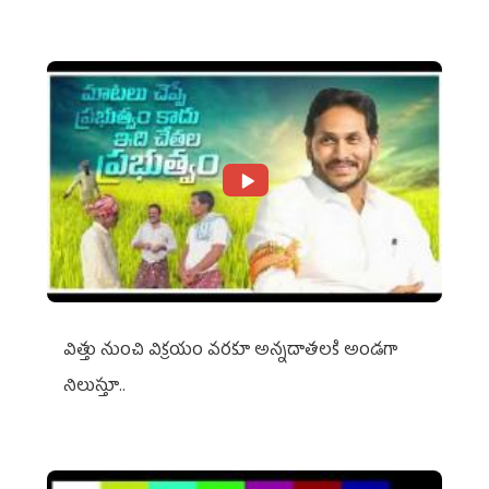
విత్తు నుంచి విక్రయం వరకూ అన్నదాతలకి అండగా
నిలుస్తూ..