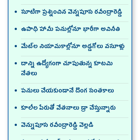
సూటిగా ప్రశ్నించిన వెన్నపూస రవీంద్రారెడ్డి
ఉపాధి హామీ పనుల్లోనూ భారీగా అవినీతి
మేట్‌ల నియామకాల్లోనూ అడ్డగోలు వసూళ్లు
దాన్ని ఉద్యోగంగా చూపుతున్న కూటమి
నేతలు
పనులు చేయకుండానే దొంగ సంతకాలు
కూలీల పేరుతో వేతనాలు డ్రా చేస్తున్నారు
వెన్నుపూస రవీంద్రారెడ్డి వెల్లడి