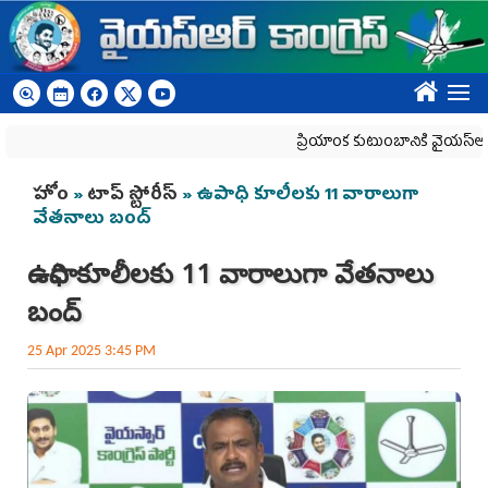
Skip to main content
????
ప్రియాంక కుటుంబానికి వైయ‌స్ఆర్‌సీపీ 
You are here
హోం
»
టాప్ స్టోరీస్
» ఉపాధి కూలీలకు 11 వారాలుగా
వేతనాలు బంద్‌
ఉపాధి కూలీలకు 11 వారాలుగా వేతనాలు
బంద్‌
25 Apr 2025 3:45 PM