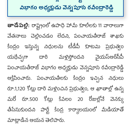
విభాగం అధ్యక్షుడు వెన్నపూస రవీంద్రారెడ్డి
తాడేపల్లి:
రాష్ట్రంలో ఉపాధి హామీ కూలీలకు 11 వారాలుగా
వేతనాలు చెల్లించడం లేదని, పంచాయతీరాజ్‌ శాఖకు
కేంద్రం ఇస్తున్న నిధులను టీడీపీ కూటమి ప్రభుత్వం
యథేచ్ఛగా దారి మళ్లిస్తోందని వైయస్ఆర్‌సీపీ
పంచాయతీరాజ్‌ విభాగం అధ్యక్షుడు వెన్నపూస రవీంద్రారెడ్డి
ఆక్షేపించారు. పంచాయతీలకు కేంద్రం ఇచ్చిన నిధులు
రూ.1,120 కోట్లు దారి మళ్లించిన ప్రభుత్వం, ఆ ఖాతాల్లో ఉన్న
మరో రూ.500 కోట్లు కేవలం 20 రోజుల్లోనే వెనక్కు
తీసేసుకుందని పార్టీ కేంద్ర కార్యాలయంలో మీడియాతో
మాట్లాడిన ఆయన తెలిపారు.