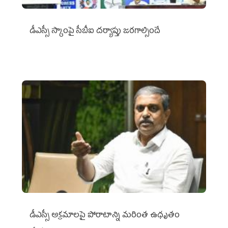
డీఎస్సీ స్కాంపై సీబీఐ దర్యాప్తు జరగాల్సిందే
డీఎస్సీ అక్రమాలపై పోరాటాన్ని మరింత ఉధృతం