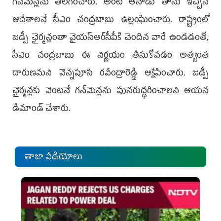
గన్‌మెన్లను తొలగించారు. అంటే ఆనాడు తాను ఇచ్చిన
ఆదేశాలనే సీఎం చంద్రబాబు ఉల్లంఘించారు. రాష్ట్రంలో
జడ్పీ ఛైర్మన్లంతా వైయస్ఆర్‌సీపీకి చెందిన వారే ఉండడంతో,
సీఎం చంద్రబాబు ఈ నిర్ణయం తీసుకోవడం అత్యంత
దారుణమని వెన్నపూస రవీంద్రారెడ్డి ఆక్షేపించారు. జడ్పీ
ఛైర్మన్లకు వెంటనే గన్‌మెన్లను పునరుద్ధరించాలని ఆయన
డిమాండ్‌ చేశారు.
తాజా వీడియోలు