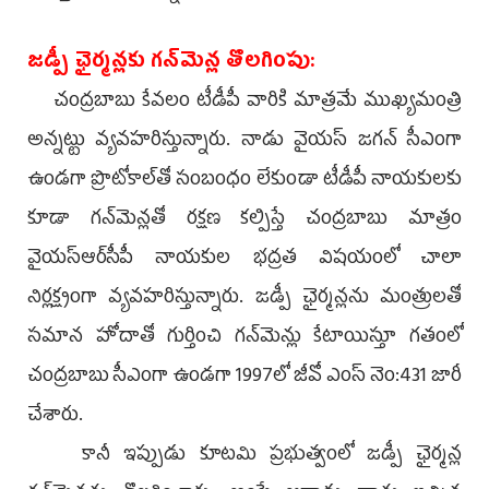
జడ్పీ ఛైర్మన్లకు గన్‌మెన్ల తొలగింపు:
చంద్రబాబు కేవలం టీడీపీ వారికి మాత్రమే ముఖ్యమంత్రి
అన్నట్టు వ్యవహరిస్తున్నారు. నాడు వైయస్‌ జగన్‌ సీఎంగా
ఉండగా ప్రొటోకాల్‌తో సంబంధం లేకుండా టీడీపీ నాయకులకు
కూడా గన్‌మెన్లతో రక్షణ కల్పిస్తే చంద్రబాబు మాత్రం
వైయస్ఆర్‌సీపీ నాయకుల భద్రత విషయంలో చాలా
నిర్లక్ష్యంగా వ్యవహరిస్తున్నారు. జడ్పీ ఛైర్మన్లను మంత్రులతో
సమాన హోదాతో గుర్తించి గన్‌మెన్లు కేటాయిస్తూ గతంలో
చంద్రబాబు సీఎంగా ఉండగా 1997లో జీవో ఎంస్‌ నెం:431 జారీ
చేశారు.
కానీ ఇప్పుడు కూటమి ప్రభుత్వంలో జడ్పీ ఛైర్మన్ల