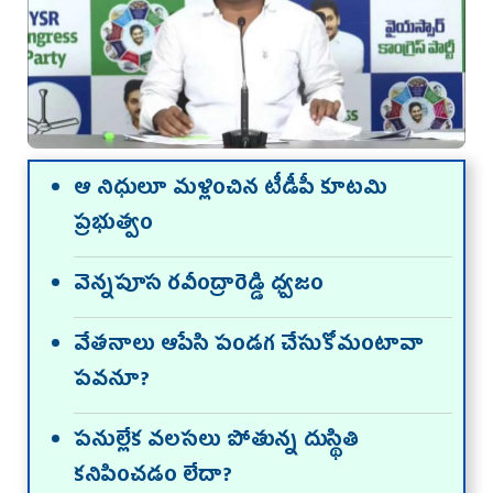
ఆ నిధులూ మళ్లించిన టీడీపీ కూటమి
ప్రభుత్వం
వెన్నపూస రవీంద్రారెడ్డి ధ్వజం
వేతనాలు ఆపేసి పండగ చేసుకోమంటావా
పవనూ?
పనుల్లేక వలసలు పోతున్న దుస్థితి
కనిపించడం లేదా?