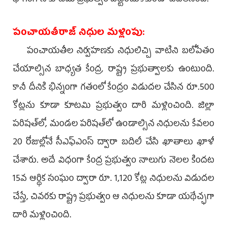
భాగంగానే కూటమి ప్రభుత్వం పట్టించుకోకుండా వదిలేసింది.
పంచాయతీరాజ్‌ నిధుల మళ్లింపు:
పంచాయతీల నిర్వహణకు నిధులిచ్చి వాటిని బలోపేతం
చేయాల్సిన బాధ్యత కేంద్ర, రాష్ట్ర ప్రభుత్వాలకు ఉంటుంది.
కానీ దీనికి భిన్నంగా గతంలో కేంద్రం విడుదల చేసిన రూ.500
కోట్లను కూడా కూటమి ప్రభుత్వం దారి మళ్లించింది. జిల్లా
పరిషత్‌లో, మండల పరిషత్‌లో ఉండాల్సిన నిధులను కేవలం
20 రోజుల్లోనే సీఎఫ్‌ఎంస్‌ ద్వారా బదిలీ చేసి ఖాతాలు ఖాళీ
చేశారు. అదే విధంగా కేంద్ర ప్రభుత్వం నాలుగు నెలల కిందట
15వ ఆర్థిక సంఘం ద్వారా రూ. 1,120 కోట్ల నిధులను విడుదల
చేస్తే, చివరకు రాష్ట్ర ప్రభుత్వం ఆ నిధులను కూడా యథేచ్ఛగా
దారి మళ్లించింది.