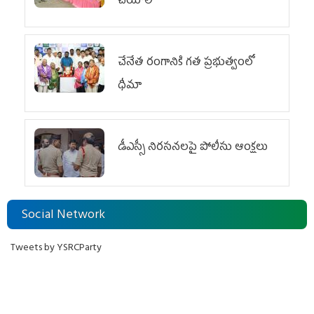
చేయాలి
చేనేత రంగానికి గత ప్రభుత్వంలో
ధీమా
డీఎస్సీ నిరసనలపై పోలీసు ఆంక్షలు
Social Network
Tweets by YSRCParty