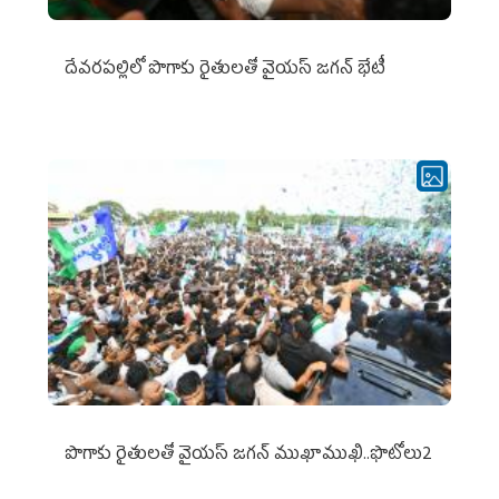
దేవరపల్లిలో పొగాకు రైతులతో వైయస్ జగన్ భేటీ
పొగాకు రైతుల‌తో వైయ‌స్ జ‌గ‌న్ ముఖాముఖి..ఫొటోలు2