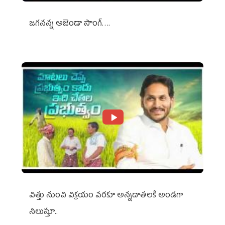
జగనన్న అజెండా సాంగ్….
విత్తు నుంచి విక్రయం వరకూ అన్నదాతలకి అండగా
నిలుస్తూ..