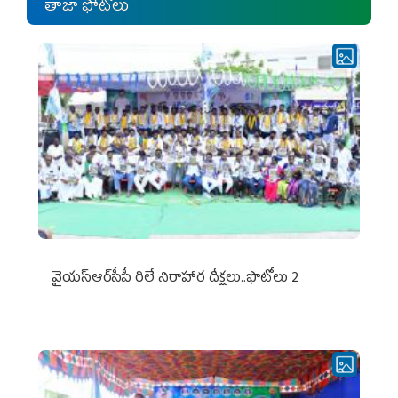
తాజా ఫోటోలు
వైయ‌స్ఆర్‌సీపీ రిలే నిరాహార దీక్షలు..ఫొటోలు 2