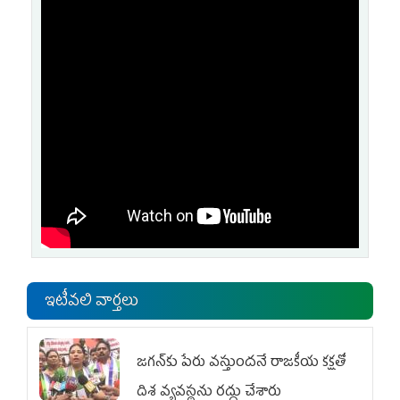
ఇటీవలి వార్తలు
జగన్‌కు పేరు వస్తుందనే రాజకీయ కక్షతో
దిశ వ్య‌వ‌స్థ‌ను రద్దు చేశారు