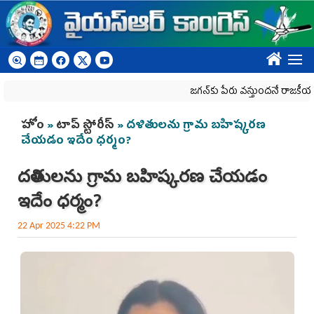
Skip to main content
????
జగన్‌కు పేరు వస్తుందనే రాజకీయ కక్షతో దిశ వ
You are here
హోం
»
టాప్ స్టోరీస్
» ద‌ళితుల‌ను గ్రామ బ‌హిష్క‌ర‌ణ
చేయ‌డం ఇదేం ధ‌ర్మం?
ద‌ళితుల‌ను గ్రామ బ‌హిష్క‌ర‌ణ చేయ‌డం
ఇదేం ధ‌ర్మం?
22 Apr 2025 4:22 PM