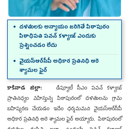
ద‌ళితుల‌కు అన్యాయం జ‌రిగితే పిఠాపురం
పిఠాధిప‌తి ప‌వ‌న్ క‌ళ్యాణ్ ఎందుకు
ప్ర‌శ్నించ‌డం లేదు
వైయ‌స్ఆర్‌సీపీ అధికార ప్ర‌తినిధి ఆరె
శ్యామ‌ల ఫైర్‌
కాకినాడ జిల్లా:
డిప్యూటీ సీఎం ప‌వ‌న్ క‌ళ్యాణ్
ప్రాతినిధ్యం వ‌హిస్తున్న పిఠాపురంలో దళితుల‌ను గ్రామ
బ‌హిష్క‌ర‌ణ చేయ‌డం ఇదేం ధ‌ర్మ‌మ‌మ‌ని వైయ‌స్ఆర్‌సీపీ
అధికార ప్ర‌తినిధి అరె శ్యామ‌ల ఫైర్ అయ్యారు. పిఠాపురంలో