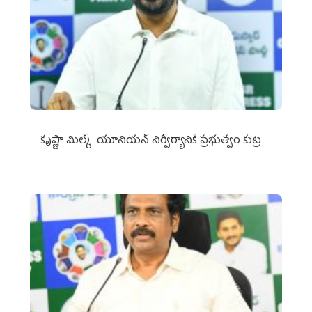
కృష్ణా మిల్క్‌ యూనియన్‌ నిర్వీర్యానికి ప్రభుత్వం కుట్ర