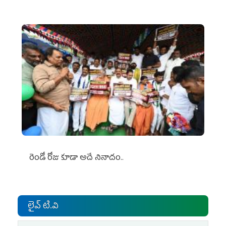
రెండో రోజు కూడా అదే నినాదం..
లైవ్ టి.వి