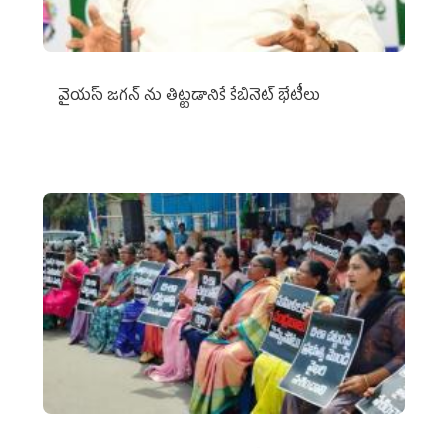
వైయ‌స్ జగన్‌ ను తిట్టడానికే కేబినెట్‌ భేటీలు