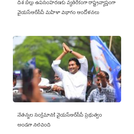
దిశ బిల్లు ఉపసంహరణకు వ్యతిరేకంగా రాష్ట్రవ్యాప్తంగా
వైయ‌స్ఆర్‌సీపీ మహిళా విభాగం ఆందోళనలు
నేతన్నల సంక్షేమానికి వైయ‌స్ఆర్‌సీపీ ప్రభుత్వం
అండగా నిలిచింది