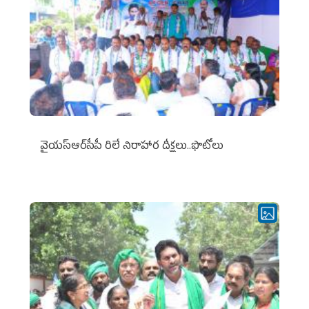
వైయ‌స్ఆర్‌సీపీ రిలే నిరాహార దీక్షలు..ఫొటోలు