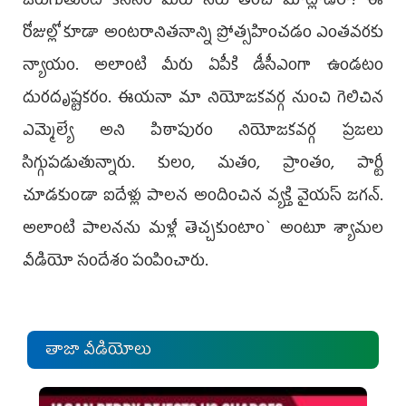
జ‌రుగుతుంటే క‌నీసం మీరు నోరు తెర‌చి మాట్లాడ‌రా? ఈ
రోజుల్లో కూడా అంట‌రానిత‌నాన్ని ప్రోత్స‌హించ‌డం ఎంత‌వ‌ర‌కు
న్యాయం. అలాంటి మీరు ఏపీకి డీసీఎంగా ఉండ‌టం
దుర‌దృష్ట‌క‌రం. ఈయ‌నా మా నియోజ‌క‌వ‌ర్గ నుంచి గెలిచిన
ఎమ్మెల్యే అని పిఠాపురం నియోజ‌క‌వ‌ర్గ ప్ర‌జ‌లు
సిగ్గుప‌డుతున్నారు. కులం, మ‌తం, ప్రాంతం, పార్టీ
చూడ‌కుండా ఐదేళ్లు పాల‌న అందించిన వ్య‌క్తి వైయ‌స్ జ‌గ‌న్‌.
అలాంటి పాల‌న‌ను మ‌ళ్లీ తెచ్చ‌కుంటాం` అంటూ శ్యామ‌ల
వీడియో సందేశం పంపించారు.
తాజా వీడియోలు