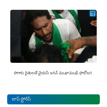
పొగాకు రైతుల‌తో వైయ‌స్ జ‌గ‌న్ ముఖాముఖి..ఫొటోలు1
టాప్ స్టోరీస్