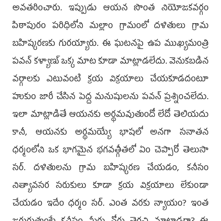
అవ‌త‌రించారు. ఇప్పుడు ఆయ‌న సొంత నియోజ‌క‌వ‌ర్గం
పిఠాపురం ప‌రిధిలోని మల్లాం గ్రామంలో దళితులు గ్రామ
బ‌హిష్క‌ర‌ణ‌కు గురయ్యారు. ఈ ఘ‌ట‌న‌పై ఉప ముఖ్య‌మంత్రి
ప‌వ‌న్ క‌ళ్యాణ్ ఒక్క మాట కూడా మాట్లాడ‌లేదు. వెనుక‌బ‌డిన
వ‌ర్గాల‌కు ఎటువంటి క్ర‌య విక్ర‌యాలు చేయ‌కూడ‌దంటూ
హుకుం జారీ చేసిన పెద్ద మ‌నుషుల‌ను ప‌వ‌న్ ప్ర‌శ్నించ‌లేదు.
ఇలా మాట్లాడితే ఆయ‌న‌కు అర్థ‌మ‌వుతుందో లేదో తెలియ‌దు
కానీ, ఆయ‌న‌కు అర్థ‌మ‌య్యే భాష‌లో అనగా స‌నాత‌న
ధ‌ర్మంలోని ఒక భాగ‌మైన భ‌గ‌వ‌త్గీత‌లో ఏం చెప్పారో తెలుసా
స‌ర్‌. ద‌ళితుల‌ను గ్రామ బ‌హిష్క‌ర‌ణ చేయ‌డం, క‌నీసం
నిత్యావ‌స‌ర స‌రుకులు కూడా క్ర‌య విక్ర‌యాలు లేకుండా
చేయ‌డం ఇదేం ధ‌ర్మం స‌ర్‌. ఎంత వ‌ర‌కు న్యాయం? ఇంత