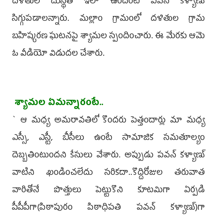
దళితుల దుస్థితి ఇలా ఉందంటే ప‌వ‌న్ క‌ళ్యాణ్
సిగ్గుపడాల‌న్నారు. మ‌ల్లాం గ్రామంలో ద‌ళితుల గ్రామ
బ‌హిష్క‌ర‌ణ ఘ‌ట‌న‌పై శ్యామ‌ల స్పందించారు. ఈ మేర‌కు ఆమె
ఓ వీడియో విడుద‌ల చేశారు.
శ్యామల ఏమ‌న్నారంటే..
` ఆ మ‌ధ్య అమ‌రావ‌తిలో కొంద‌రు పెత్తందార్లు మా మ‌ధ్య
ఎస్సీ, ఎస్టీ, బీసీలు ఉంటే సామాజిక స‌మ‌తూల్యం
దెబ్బ‌తింటుంద‌ని కేసులు వేశారు. అప్పుడు ప‌వ‌న్ క‌ళ్యాణ్
వాటిని ఖండించ‌లేదు స‌రిక‌దా..కొద్దిరోజుల త‌రువాత
వారితోనే పొత్తులు పెట్టుకొని కూట‌మిగా ఏర్ప‌డి
పీపీపీగా(పిఠాపురం పిఠాధిప‌తి ప‌వ‌న్ క‌ళ్యాణ్‌)గా