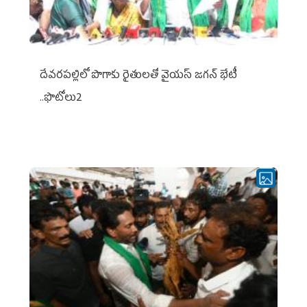
దేవరపల్లిలో పొగాకు రైతులతో వైయస్ జగన్ భేటీ
..ఫొటోలు2