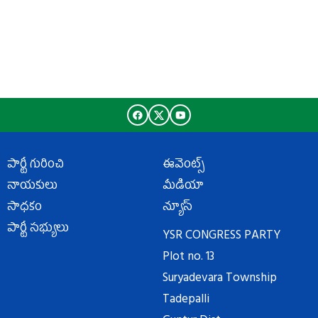
పార్టీ గురించి
ఈవెంట్స్
నాయకులు
మీడియా
సాధకం
న్యూస్
పార్టీ సభ్యులు
YSR CONGRESS PARTY
Plot no. 13
Suryadevara Township
Tadepalli