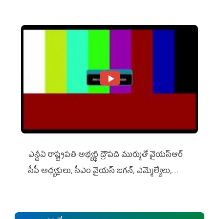
ఎన్డీఏ రాష్ట్ర‌ప‌తి అభ్య‌ర్థి ద్రౌప‌ది ముర్ముతో వైయ‌స్ఆర్
సీపీ అధ్య‌క్షులు, సీఎం వైయ‌స్ జ‌గ‌న్, ఎమ్మెల్యేలు,
ఎంపీల స‌మావేశం