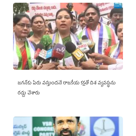
జగన్‌కు పేరు వస్తుందనే రాజకీయ కక్షతో దిశ వ్య‌వ‌స్థ‌ను
రద్దు చేశారు