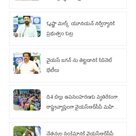
కృష్ణా మిల్క్‌ యూనియన్‌ నిర్వీర్యానికి
ప్రభుత్వం కుట్ర
వైయ‌స్ జగన్‌ ను తిట్టడానికే కేబినెట్‌
భేటీలు
దిశ బిల్లు ఉపసంహరణకు వ్యతిరేకంగా
రాష్ట్రవ్యాప్తంగా వైయ‌స్ఆర్‌సీపీ మహిళా
విభాగం ఆందోళనలు
నేతన్నల సంక్షేమానికి వైయ‌స్ఆర్‌సీపీ