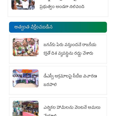
ప్రభుత్వం అండగా నిలిచింది
అత్యంత వీక్షించబడిన
జగన్‌కు పేరు వస్తుందనే రాజకీయ
కక్షతో దిశ వ్య‌వ‌స్థ‌ను రద్దు చేశారు
డీఎస్సీ అక్రమాలపై సీబీఐ విచారణ
జరపాలి
ఎన్నికల హామీలను వెంటనే అమలు