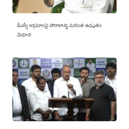
డీఎస్సీ అక్రమాలపై పోరాటాన్ని మరింత ఉధృతం
చేయాలి