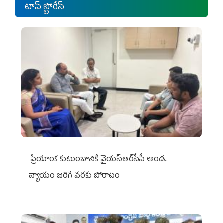
టాప్ స్టోరీస్
ప్రియాంక కుటుంబానికి వైయ‌స్ఆర్‌సీపీ అండ..
న్యాయం జరిగే వరకు పోరాటం