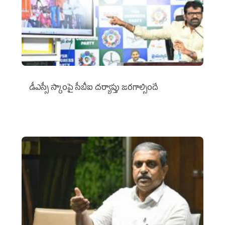
డీఎస్సీ స్కాంపై సీబీఐ దర్యాప్తు జరగాల్సిందే