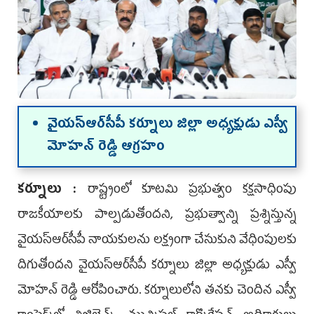
వైయ‌స్ఆర్‌సీపీ కర్నూలు జిల్లా అధ్యక్షుడు ఎస్వీ
మోహన్ రెడ్డి ఆగ్రహం
కర్నూలు :
రాష్ట్రంలో కూటమి ప్రభుత్వం కక్షసాధింపు
రాజకీయాలకు పాల్పడుతోందని, ప్రభుత్వాన్ని ప్రశ్నిస్తున్న
వైయ‌స్ఆర్‌సీపీ నాయకులను లక్ష్యంగా చేసుకుని వేధింపులకు
దిగుతోందని వైయ‌స్ఆర్‌సీపీ కర్నూలు జిల్లా అధ్యక్షుడు ఎస్వీ
మోహన్ రెడ్డి ఆరోపించారు. కర్నూలులోని తనకు చెందిన ఎస్వీ