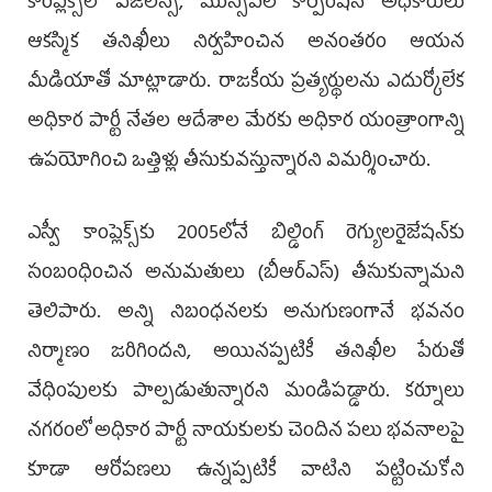
కాంప్లెక్స్‌లో విజిలెన్స్, మున్సిపల్ కార్పొరేషన్ అధికారులు
ఆకస్మిక తనిఖీలు నిర్వహించిన అనంతరం ఆయన
మీడియాతో మాట్లాడారు. రాజకీయ ప్రత్యర్థులను ఎదుర్కోలేక
అధికార పార్టీ నేతల ఆదేశాల మేరకు అధికార యంత్రాంగాన్ని
ఉపయోగించి ఒత్తిళ్లు తీసుకువస్తున్నారని విమర్శించారు.
ఎస్వీ కాంప్లెక్స్‌కు 2005లోనే బిల్డింగ్ రెగ్యులరైజేషన్‌కు
సంబంధించిన అనుమతులు (బీఆర్‌ఎస్) తీసుకున్నామని
తెలిపారు. అన్ని నిబంధనలకు అనుగుణంగానే భవనం
నిర్మాణం జరిగిందని, అయినప్పటికీ తనిఖీల పేరుతో
వేధింపులకు పాల్పడుతున్నారని మండిపడ్డారు. కర్నూలు
నగరంలో అధికార పార్టీ నాయకులకు చెందిన పలు భవనాలపై
కూడా ఆరోపణలు ఉన్నప్పటికీ వాటిని పట్టించుకోని