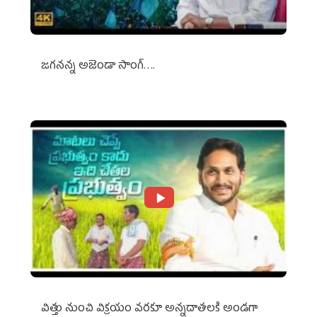
జగనన్న అజెండా సాంగ్….
విత్తు నుంచి విక్రయం వరకూ అన్నదాతలకి అండగా