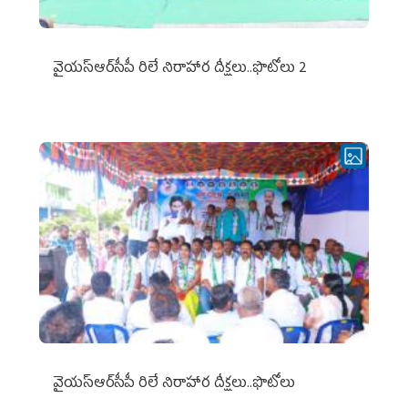
వైయ‌స్ఆర్‌సీపీ రిలే నిరాహార దీక్షలు..ఫొటోలు 2
వైయ‌స్ఆర్‌సీపీ రిలే నిరాహార దీక్షలు..ఫొటోలు