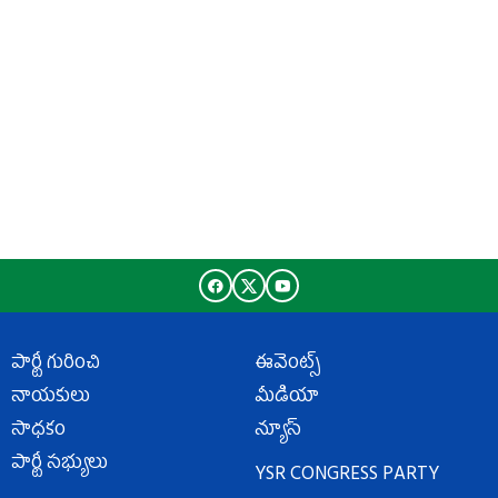
పార్టీ గురించి
ఈవెంట్స్
నాయకులు
మీడియా
సాధకం
న్యూస్
పార్టీ సభ్యులు
YSR CONGRESS PARTY