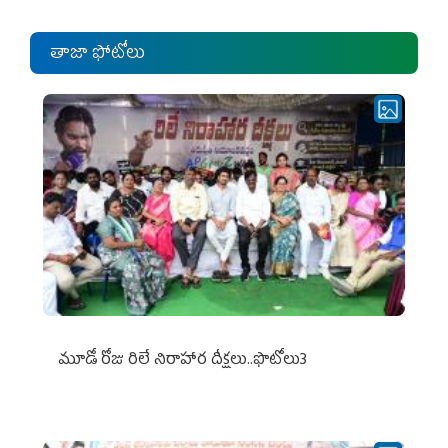
తాజా ఫోటోలు
మూడో రోజు రిలే నిరాహార దీక్షలు..ఫొటోలు3