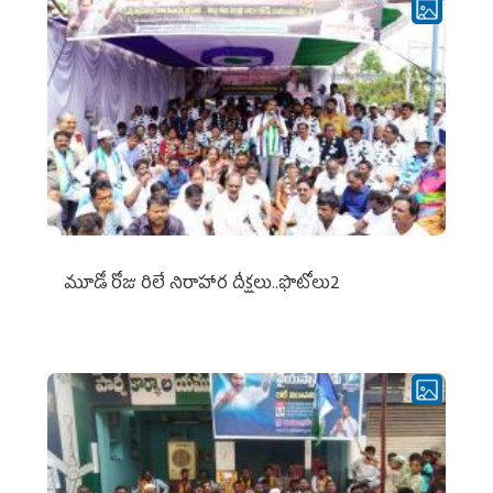
మూడో రోజు రిలే నిరాహార దీక్షలు..ఫొటోలు2