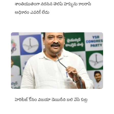
శాంతియుతంగా నిరసన తెలిపే హక్కును కాలరాసే
అధికారం ఎవరికీ లేదు
హెరిటేజ్ కోసం విజయా డెయిరీని బలి చేసే కుట్ర‌