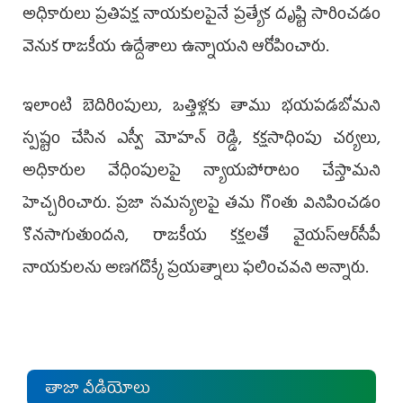
అధికారులు ప్రతిపక్ష నాయకులపైనే ప్రత్యేక దృష్టి సారించడం
వెనుక రాజకీయ ఉద్దేశాలు ఉన్నాయని ఆరోపించారు.
ఇలాంటి బెదిరింపులు, ఒత్తిళ్లకు తాము భయపడబోమని
స్పష్టం చేసిన ఎస్వీ మోహన్ రెడ్డి, కక్షసాధింపు చర్యలు,
అధికారుల వేధింపులపై న్యాయపోరాటం చేస్తామని
హెచ్చరించారు. ప్రజా సమస్యలపై తమ గొంతు వినిపించడం
కొనసాగుతుందని, రాజకీయ కక్షలతో వైయ‌స్ఆర్‌సీపీ
నాయకులను అణగదొక్కే ప్రయత్నాలు ఫలించవని అన్నారు.
తాజా వీడియోలు