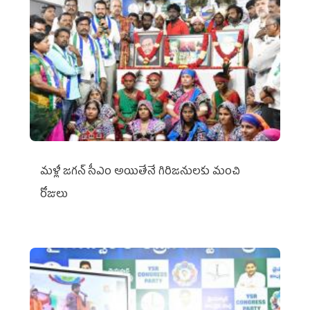
మళ్లీ జగన్ సీఎం అయితేనే గిరిజనులకు మంచి
రోజులు