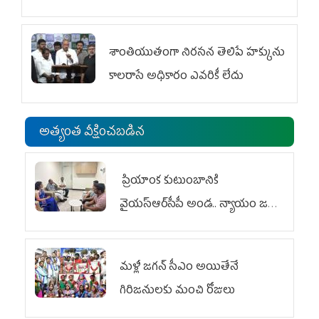
శాంతియుతంగా నిరసన తెలిపే హక్కును
కాలరాసే అధికారం ఎవరికీ లేదు
అత్యంత వీక్షించబడిన
ప్రియాంక కుటుంబానికి
వైయ‌స్ఆర్‌సీపీ అండ.. న్యాయం జరిగే
వరకు పోరాటం
మళ్లీ జగన్ సీఎం అయితేనే
గిరిజనులకు మంచి రోజులు