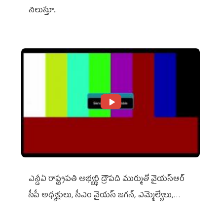
నిలుస్తూ..
ఎన్డీఏ రాష్ట్ర‌ప‌తి అభ్య‌ర్థి ద్రౌప‌ది ముర్ముతో వైయ‌స్ఆర్
సీపీ అధ్య‌క్షులు, సీఎం వైయ‌స్ జ‌గ‌న్, ఎమ్మెల్యేలు,
ఎంపీల స‌మావేశం