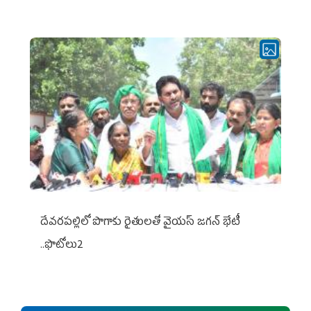
దేవరపల్లిలో పొగాకు రైతులతో వైయస్ జగన్ భేటీ
..ఫొటోలు2