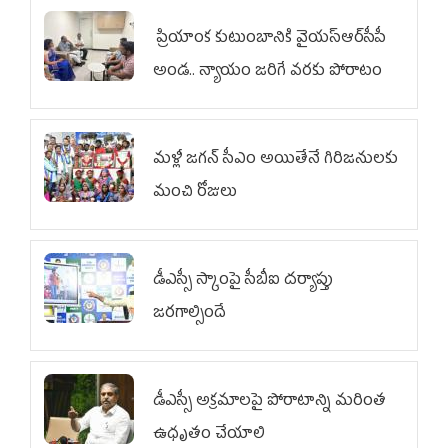
ప్రియాంక కుటుంబానికి వైయ‌స్ఆర్‌సీపీ
అండ.. న్యాయం జరిగే వరకు పోరాటం
మళ్లీ జగన్ సీఎం అయితేనే గిరిజనులకు
మంచి రోజులు
డీఎస్సీ స్కాంపై సీబీఐ దర్యాప్తు
జరగాల్సిందే
డీఎస్సీ అక్రమాలపై పోరాటాన్ని మరింత
ఉధృతం చేయాలి