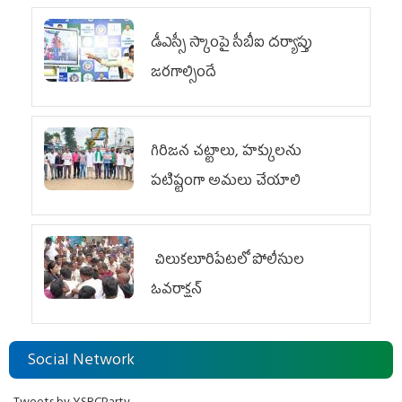
డీఎస్సీ స్కాంపై సీబీఐ దర్యాప్తు
జరగాల్సిందే
గిరిజన చట్టాలు, హక్కులను
పటిష్టంగా అమలు చేయాలి
చిలుక‌లూరిపేట‌లో పోలీసుల
ఓవ‌రాక్ష‌న్‌
Social Network