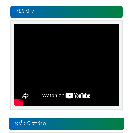
లైవ్ టి.వి
ఇటీవలి వార్తలు