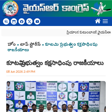
Skip to main content
????
ప్రియాంక కుటుంబానికి వైయ‌స్ఆర్‌సీపీ 
You are here
హోం
»
టాప్ స్టోరీస్
» కూటమి ప్రభుత్వం కక్షసాధింపు
రాజకీయాలు
కూటమి ప్రభుత్వం కక్షసాధింపు రాజకీయాలు
08 Jun 2026 2:49 PM