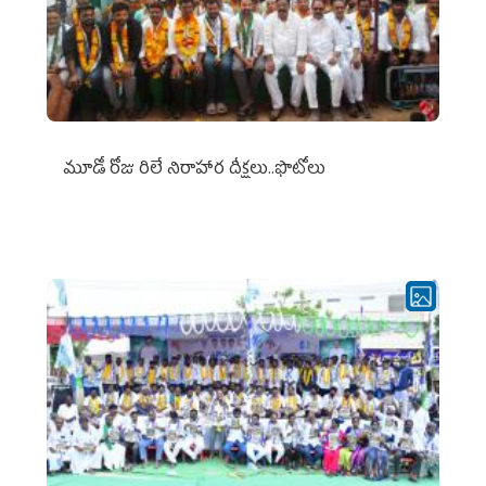
మూడో రోజు రిలే నిరాహార దీక్షలు..ఫొటోలు