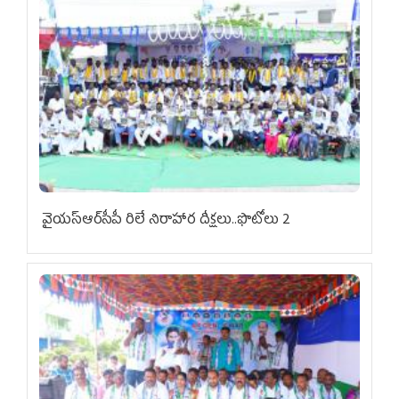
వైయ‌స్ఆర్‌సీపీ రిలే నిరాహార దీక్షలు..ఫొటోలు 2