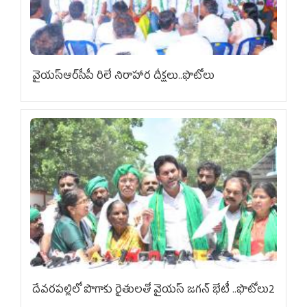
వైయ‌స్ఆర్‌సీపీ రిలే నిరాహార దీక్షలు..ఫొటోలు
దేవరపల్లిలో పొగాకు రైతులతో వైయస్ జగన్ భేటీ ..ఫొటోలు2