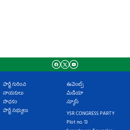
పార్టీ గురించి
ఈవెంట్స్
నాయకులు
మీడియా
సాధకం
న్యూస్
పార్టీ సభ్యులు
YSR CONGRESS PARTY
Plot no. 13