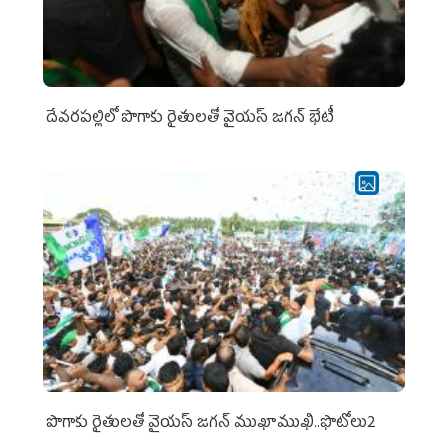
దేవరపల్లిలో పొగాకు రైతులతో వైయస్ జగన్ భేటీ
పొగాకు రైతుల‌తో వైయ‌స్ జ‌గ‌న్ ముఖాముఖి..ఫొటోలు2