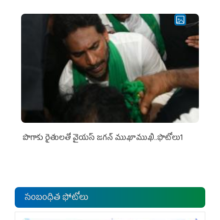
పొగాకు రైతుల‌తో వైయ‌స్ జ‌గ‌న్ ముఖాముఖి..ఫొటోలు1
సంబంధిత ఫోటోలు