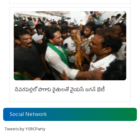
దేవరపల్లిలో పొగాకు రైతులతో వైయస్ జగన్ భేటీ
Social Network
Tweets by YSRCParty