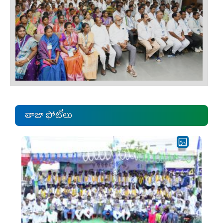
తాజా ఫోటోలు