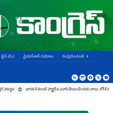
లైవ్ టి.వి
వైయస్ఆర్-పథకాలు
సంప్రదించండి
భారతి సిమెంట్ ఫ్యాక్టరీని మూసివేయించేందుకు బాబు, లోకేశ్ కుట్ర
డీఎస్సీ 