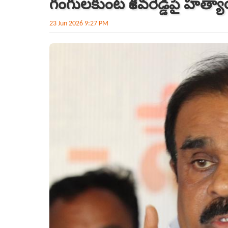
గంగులకుంట కేశవరెడ్డిపై హత్యాయ
23 Jun 2026 9:27 PM