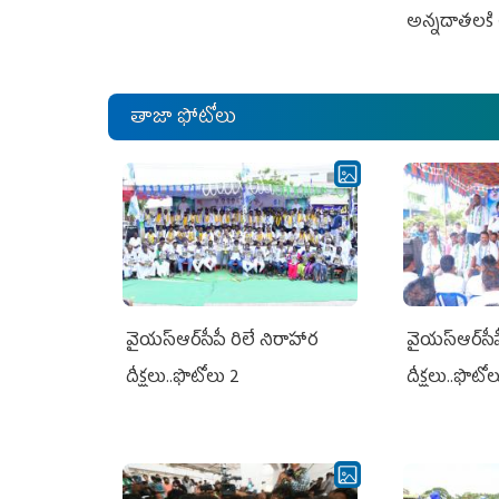
అన్నదాతలకి 
తాజా ఫోటోలు
వైయ‌స్ఆర్‌సీపీ రిలే నిరాహార
వైయ‌స్ఆర్‌సీ
దీక్షలు..ఫొటోలు 2
దీక్షలు..ఫొటో