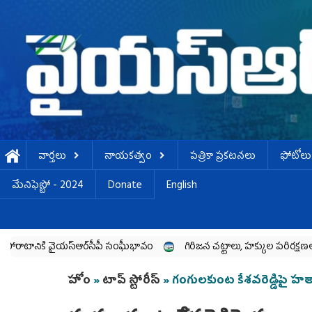
Skip to main content
వార్తలు
నాయకత్వం
పత్రికా ప్రకటనలు
ఫోటోలు
మేనిఫెస్టో - 2024
Donate
English
‌స్ఆర్‌సీపీ సంఘీభావం
గిరిజన చట్టాలు, హక్కుల పరిరక్షణలో రాజీపడే ప్రసక్తే 
You are here
హోం
»
టాప్ స్టోరీస్
» గంగులకుంట కేశవరెడ్డిపై హత్