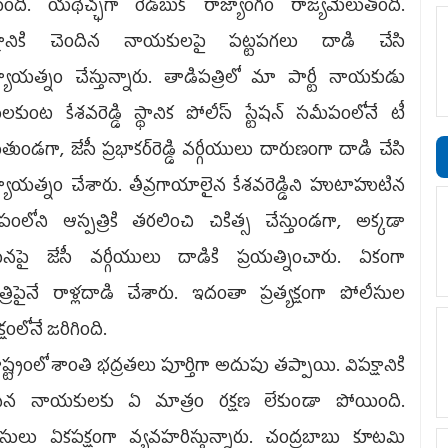
ది. యథేచ్ఛగా రెడ్‌బుక్‌ రాజ్యాంగం రాజ్యమేలుతోంది.
క్షానికి చెందిన నాయకులపై పట్టపగలు దాడి చేసి
ాయత్నం చేస్తున్నారు. తాడిపత్రిలో మా పార్టీ నాయకుడు
లకుంట కేశవరెడ్డి స్థానిక పోలీస్‌ స్టేషన్‌ సమీపంలోనే టీ
తుండగా, జేసీ ప్రభాకర్‌రెడ్డి వర్గీయులు దారుణంగా దాడి చేసి
ాయత్నం చేశారు. తీవ్రగాయాలైన కేశవరెడ్డిని హుటాహుటిన
ంలోని ఆస్పత్రికి తరలించి చికిత్స చేస్తుండగా, అక్కడా
పై జేసీ వర్గీయులు దాడికి ప్రయత్నించారు. ఏకంగా
త్రిపైనే రాళ్లదాడి చేశారు. ఇదంతా ప్రత్యక్షంగా పోలీసుల
షంలోనే జరిగింది.
ట్రంలో శాంతి భద్రతలు పూర్తిగా అదుపు తప్పాయి. విపక్షానికి
దిన నాయకులకు ఏ మాత్రం రక్షణ లేకుండా పోయింది.
సులు ఏకపక్షంగా వ్యవహరిస్తున్నారు. చంద్రబాబు కూటమి