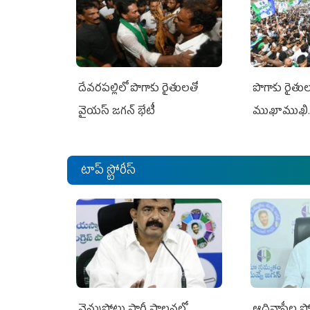
దేవరపల్లిలో పొగాకు రైతులతో
పొగాకు రైతుల‌
వైయస్ జగన్ భేటీ
ముఖాముఖి.
టాప్ స్టోరీస్