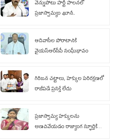
వెన్నుపోటు పార్టీ పాలనలో
ప్రజాస్వామ్యం ఖూనీ..
ఆదివాసీల పోరాటానికి
వైయ‌స్ఆర్‌సీపీ సంఘీభావం
గిరిజన చట్టాలు, హక్కుల పరిరక్షణలో
రాజీపడే ప్రసక్తే లేదు
ప్రజాస్వామ్య హక్కులను
అణచివేయడం రాజ్యాంగ స్ఫూర్తికి
విరుద్ధం