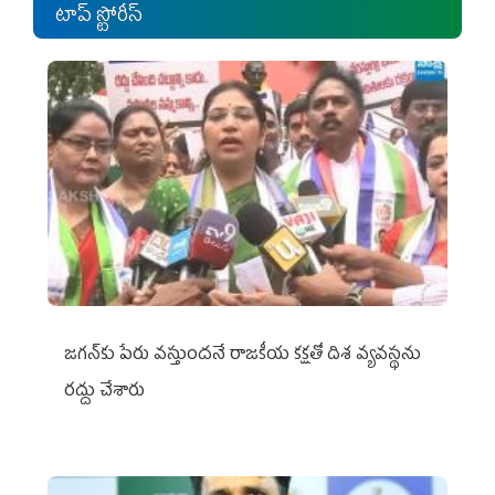
టాప్ స్టోరీస్
జగన్‌కు పేరు వస్తుందనే రాజకీయ కక్షతో దిశ వ్య‌వ‌స్థ‌ను
రద్దు చేశారు