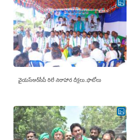
వైయ‌స్ఆర్‌సీపీ రిలే నిరాహార దీక్షలు..ఫొటోలు