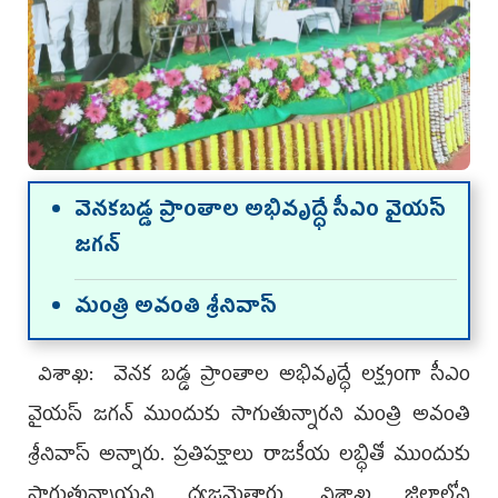
వెనకబడ్డ ప్రాంతాల అభివృద్ధే సీఎం వైయస్‌
జగన్‌
మంత్రి అవంతి శ్రీనివాస్
విశాఖ: వెనక బడ్డ ప్రాంతాల అభివృద్ధే లక్ష్యంగా సీఎం
వైయస్‌ జగన్ ముందుకు సాగుతున్నారని మంత్రి అవంతి
శ్రీనివాస్ అన్నారు. ప్రతిపక్షాలు రాజకీయ లబ్ధితో ముందుకు
సాగుతున్నాయని ధ్వజమెత్తారు. విశాఖ జిల్లాలోని