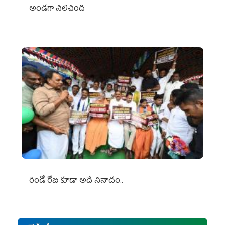
అండగా నిలిచింది
రెండో రోజు కూడా అదే నినాదం..