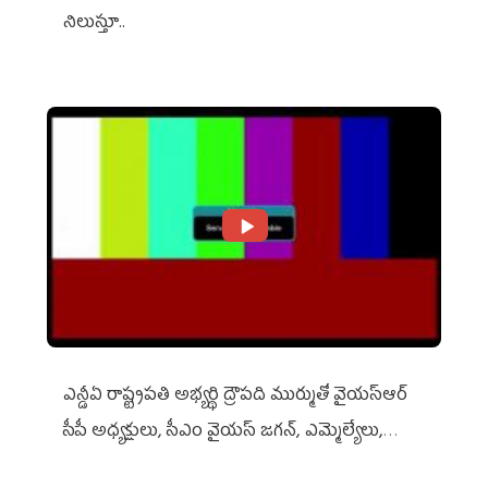
నిలుస్తూ..
ఎన్డీఏ రాష్ట్ర‌ప‌తి అభ్య‌ర్థి ద్రౌప‌ది ముర్ముతో వైయ‌స్ఆర్
సీపీ అధ్య‌క్షులు, సీఎం వైయ‌స్ జ‌గ‌న్, ఎమ్మెల్యేలు,
ఎంపీల స‌మావేశం