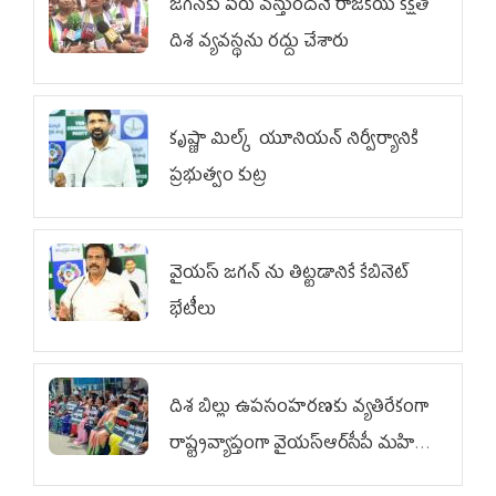
జగన్‌కు పేరు వస్తుందనే రాజకీయ కక్షతో
దిశ వ్య‌వ‌స్థ‌ను రద్దు చేశారు
కృష్ణా మిల్క్‌ యూనియన్‌ నిర్వీర్యానికి
ప్రభుత్వం కుట్ర
వైయ‌స్ జగన్‌ ను తిట్టడానికే కేబినెట్‌
భేటీలు
దిశ బిల్లు ఉపసంహరణకు వ్యతిరేకంగా
రాష్ట్రవ్యాప్తంగా వైయ‌స్ఆర్‌సీపీ మహిళా
విభాగం ఆందోళనలు