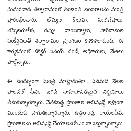
మధురవాడ శిల్పారామంలో సంక్రాంతి సంబరాలను మంత్రి
ప్రారంభించారు. బొమ్మల కొలువు, పులివేషాలు,
తప్పెటగుళ్ళు, డప్పు వాయిద్యాలు, హరిదాసుల
సంకీర్తనలతో శిల్పారామం ప్రాంగణం కళకళలాడింది. ఈ
కార్యక్రమంలో కలెక్టర్ వినయ్ చంద్, అధికారులు, నేతలు
పాల్గొన్నారు.
ఈ సందర్భంగా మంత్రి మాట్లాడుతూ.. ఎనిమిది నెలల
పాలనలో సీఎం జగన్ సాహసోపేతమైన నిర్ణయాలు
తీసుకున్నారన్నారు. వెనకబడ్డ ప్రాంతాల అభివృద్ధే లక్ష్యంగా
ముందుకు సాగుతున్నారన్నారు. ఉత్తరాంధ్ర, రాయలసీమ
ప్రాంతాలను అభివృద్ధి చేయాలని సీఎం భావిస్తున్నారన్నారు.