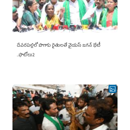
దేవరపల్లిలో పొగాకు రైతులతో వైయస్ జగన్ భేటీ
..ఫొటోలు2