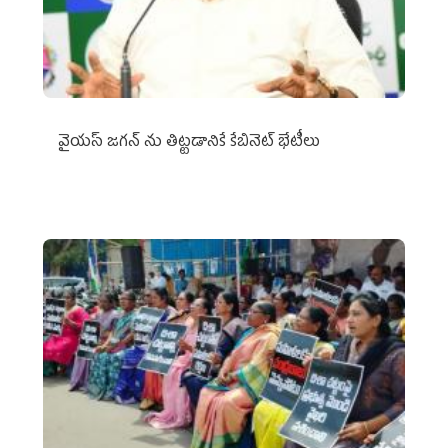
వైయ‌స్ జగన్‌ ను తిట్టడానికే కేబినెట్‌ భేటీలు