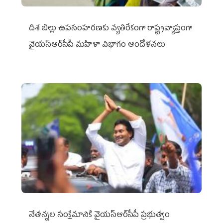
దిశ బిల్లు ఉపసంహరణకు వ్యతిరేకంగా రాష్ట్రవ్యాప్తంగా
వైయ‌స్ఆర్‌సీపీ మహిళా విభాగం ఆందోళనలు
నేతన్నల సంక్షేమానికి వైయ‌స్ఆర్‌సీపీ ప్రభుత్వం