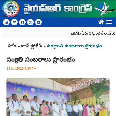
Skip to main content
????
జగన్‌కు పేరు వస్తుందనే రాజకీయ కక్షతో దిశ 
You are here
హోం
»
టాప్ స్టోరీస్
» సంక్రాంతి సంబరాలు ప్రారంభం
సంక్రాంతి సంబరాలు ప్రారంభం
13 Jan 2020 4:39 PM