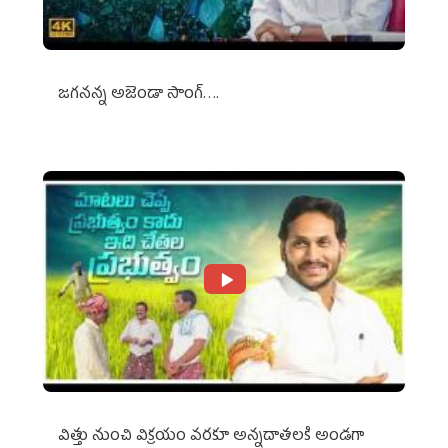
జగనన్న అజెండా సాంగ్….
విత్తు నుంచి విక్రయం వరకూ అన్నదాతలకి అండగా