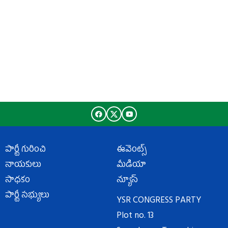
పార్టీ గురించి
ఈవెంట్స్
నాయకులు
మీడియా
సాధకం
న్యూస్
పార్టీ సభ్యులు
YSR CONGRESS PARTY
Plot no. 13