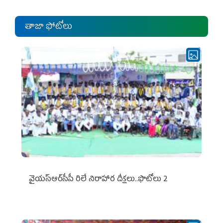
తాజా ఫోటోలు
వైయ‌స్ఆర్‌సీపీ రిలే నిరాహార దీక్షలు..ఫొటోలు 2