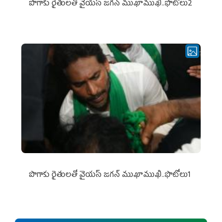
పొగాకు రైతుల‌తో వైయ‌స్ జ‌గ‌న్ ముఖాముఖి..ఫొటోలు2
పొగాకు రైతుల‌తో వైయ‌స్ జ‌గ‌న్ ముఖాముఖి..ఫొటోలు1