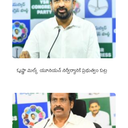
కృష్ణా మిల్క్‌ యూనియన్‌ నిర్వీర్యానికి ప్రభుత్వం కుట్ర