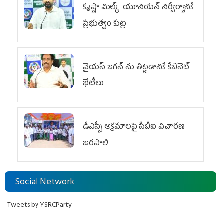
కృష్ణా మిల్క్‌ యూనియన్‌ నిర్వీర్యానికి
ప్రభుత్వం కుట్ర
వైయ‌స్ జగన్‌ ను తిట్టడానికే కేబినెట్‌
భేటీలు
డీఎస్సీ అక్రమాలపై సీబీఐ విచారణ
జరపాలి
Social Network
Tweets by YSRCParty