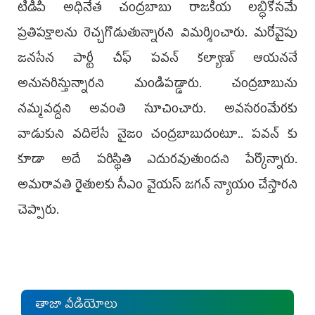
టీడీపీ అధినేత చంద్రబాబు రాజకీయ లబ్ధికోసమే
ప్రతిపక్షాలను రెచ్చగొడుతున్నారని విమర్శించారు. మరోవైపు
జనసేన పార్టీ చీఫ్ పవన్ కల్యాణ్ ఆయననే
అనుసరిస్తున్నారని మండిపడ్డారు. చంద్రబాబును
నమ్మవద్దని అవంతి సూచించారు. అవసరంమేరకు
వాడుకుని వదిలేసే నైజం చంద్రబాబుదంటూ.. పవన్ కు
కూడా అదే పరిస్థితి ఎదురవుతుందని పేర్కొన్నారు.
అమరావతి రైతులకు సీఎం వైయస్‌ జగన్ న్యాయం చేస్తారని
చెప్పారు.
తాజా వీడియోలు