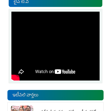
లైవ్ టి.వి
ఇటీవలి వార్తలు