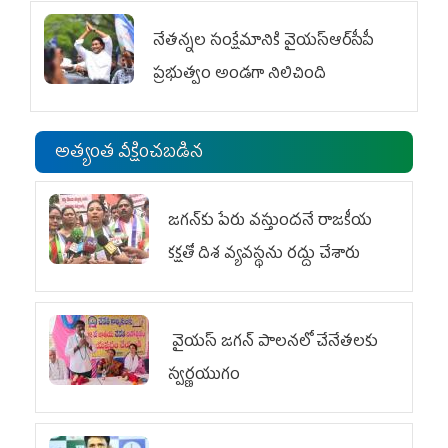
నేతన్నల సంక్షేమానికి వైయ‌స్ఆర్‌సీపీ
ప్రభుత్వం అండగా నిలిచింది
అత్యంత వీక్షించబడిన
జగన్‌కు పేరు వస్తుందనే రాజకీయ
కక్షతో దిశ వ్య‌వ‌స్థ‌ను రద్దు చేశారు
వైయ‌స్ జగన్ పాలనలో చేనేతలకు
స్వర్ణయుగం