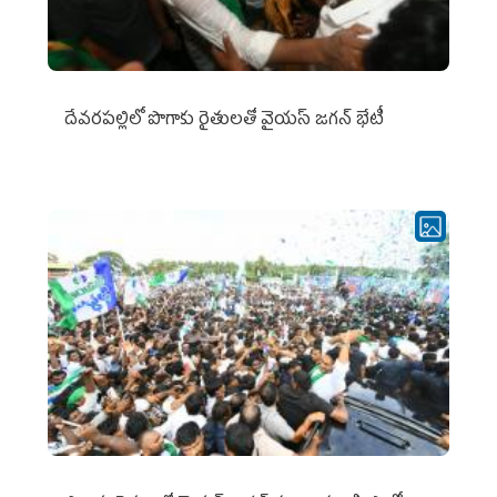
దేవరపల్లిలో పొగాకు రైతులతో వైయస్ జగన్ భేటీ