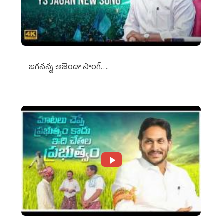
జగనన్న అజెండా సాంగ్….