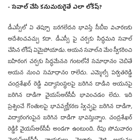
- స‌వాల్ చేసి క‌నుమ‌రుగైతే ఎలా లోకేష్‌?
డీఎస్సీలో ఏ త‌ప్పూ జ‌ర‌గ‌లేద‌ని భావిస్తే సీబీఐ విచార‌ణ‌కు
ఆదేశించ‌వ‌చ్చు క‌దా. డీఎస్సీ పై చ‌ర్చ‌కు సిద్ధ‌మ‌ని స‌వాల్
చేసిన లోకేష్ ఏమైపోయాడు. ఆయ‌న స‌వాల్‌ని మేం స్వీక‌రించి
బ‌హిరంగ చ‌ర్చ‌కు సిద్ధ‌మేన‌ని గంట‌లోనే స‌మాధానం చెబితే
ఆయ‌న నుంచి స‌మాధానం రాలేదు. ఎమ్మెల్సీ ప‌ర్వ‌త‌రెడ్డి
చంద్ర‌శేఖ‌ర్ రెడ్డి విద్యాసంస్థ‌ల‌పై జ‌రిగిన దాడిని ఆయ‌నపై
జ‌రిగిన దాడిగా వైయ‌స్ఆర్‌సీపీ భావించ‌డం లేదు. ఇది
ప్ర‌శ్నించే గొంతుల‌పై భావ‌వ్య‌క్తీక‌ర‌ణ స్వేచ్ఛ‌పై జ‌రిగిన దాడిగా,
విద్యారంగంపైన జ‌రిగిన దాడిగా భావిస్తున్నాం. చంద్ర‌శేఖ‌ర్
రెడ్డికి వైయ‌స్ఆర్‌సీపీ అండగా ఉంటుంది. రేపు సోమ‌వారం