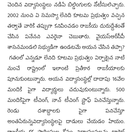
చెందిన విద్యాసంస్థ‌లు న‌డిపే బిల్డింగుల‌కు నోటీసులిచ్చారు.
2002 నుంచి ఏ స‌మ‌స్యా లేనిది కూట‌మి ప్ర‌భుత్వం వ‌చ్చిన
త‌ర్వాతే వారికి త‌ప్పుగా క‌నిపించ‌డం రాజ‌కీయ దురుద్దేశంతో
చేసిన ప‌నేన‌ని ఎవ‌రైనా చెబుతారు. వైయ‌స్ఆర్‌సీపీ
శాస‌న‌మండ‌లి స‌భ్యుడిగా ఉండ‌ట‌మే ఆయ‌న చేసిన త‌ప్పా?
గ‌తంలో ఎన్న‌డూ లేనిది కూట‌మి ప్ర‌భుత్వం ఏర్పాటైన నాటి
నుంచే రాష్ట్రంలో ఇలాంటి ప్ర‌తీకార రాజ‌కీయాల‌కు
పూనుకుంటున్నారు. ఆయ‌న విద్యాసంస్థ‌ల్లో దాదాపు 16వేల
మందికి పైగా విద్యార్థులు చ‌దువుకుంటున్నారు. 500
మందికిపైగా టీచింగ్, నాన్ టీచింగ్ స్టాఫ్ ప‌నిచేస్తున్నారు.
రెండు ద‌శాబ్దాలకు పైగా ప‌నిచేస్తూ
అంత‌పేరున్న‌విద్యాసంస్థ‌ల‌పై దాడులు చేయ‌డం హేయం.