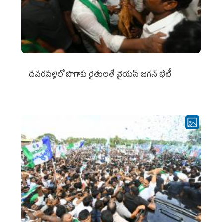
దేవరపల్లిలో పొగాకు రైతులతో వైయస్ జగన్ భేటీ