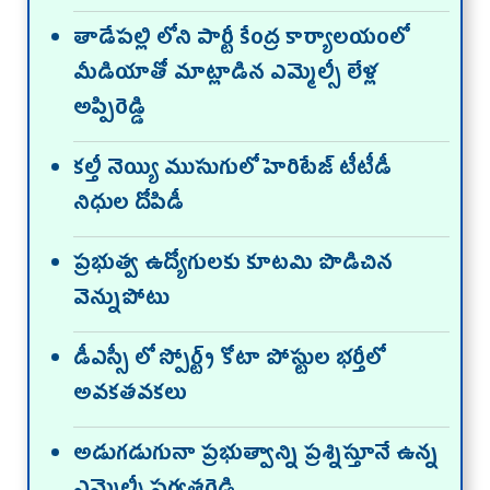
తాడేప‌ల్లి లోని పార్టీ కేంద్ర కార్యాల‌యంలో
మీడియాతో మాట్లాడిన ఎమ్మెల్సీ లేళ్ల
అప్పిరెడ్డి
క‌ల్తీ నెయ్యి ముసుగులో హెరిటేజ్ టీటీడీ
నిధుల దోపిడీ
ప్ర‌భుత్వ ఉద్యోగుల‌కు కూట‌మి పొడిచిన
వెన్నుపోటు
డీఎస్సీ లో స్పోర్ట్స్ కోటా పోస్టుల భ‌ర్తీలో
అవ‌క‌త‌వ‌క‌లు
అడుగ‌డుగునా ప్ర‌భుత్వాన్ని ప్ర‌శ్నిస్తూనే ఉన్న