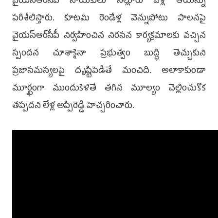
వైయ‌స్ఆర్‌సీపీ నాయ‌కులు నెల్లూరు వెళ్లి ఆయ‌న్ను
ప‌రిశీలిస్తారు. కూట‌మి రెండేళ్ల వెన్నుపోటు పాల‌న‌పై
వైయ‌స్ఆర్‌సీపీ నిర్వ‌హించిన నిర‌స‌న కార్య‌క్ర‌మాల‌కు వ‌చ్చిన
స్పంద‌న చూశాకైనా ప్ర‌భుత్వం బుద్ధి తెచ్చుకుని
ప్ర‌జాస‌మ‌స్య‌ల‌పై దృష్టిపెడితే మంచిది. అలాకాకుండా
మూర్ఖంగా ముందుకెళితే త‌గిన మూల్యం చెల్లించుకొక
తప్పదని లేళ్ల అప్పిరెడ్డి హెచ్చ‌రించారు.