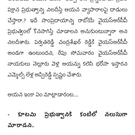
ప‌క్షాన ప్ర‌భుత్వాన్ని నిల‌దీస్తే ఆయ‌న వ్యాపారాల‌పై దాడులు
చేస్తారా.? ఇదే సాంప్ర‌దాయాన్ని రాబోయే వైయ‌స్ఆర్‌సీపీ
ప్ర‌భుత్వంలో కొన‌సాగిస్తే చూడాల‌ని అనుకుంటున్నారా అని
నిల‌దీశారు. ప‌ర్వ‌త‌రెడ్డి చంద్ర‌శేఖ‌ర్ రెడ్డికి వైయ‌స్ఆర్‌సీపీ
అండ‌గా ఉంటుంద‌ని, రేపు సోమ‌వారం వైయ‌స్ఆర్‌సీపీ
నాయ‌కులు నెల్లూరు వెళ్లి ఆయన్ను క‌లిసి భ‌రోసా ఇస్తార‌ని
ఎమ్మెల్సీ లేళ్ల అప్పిరెడ్డి స్పష్టం చేశారు.
ఆయ‌న ఇంకా ఏం మాట్లాడారంట‌....
- కూట‌మి ప్ర‌భుత్వానికి కంటిలో న‌లుసుగా
మారాడని..