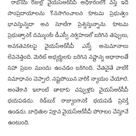
రాబోయే రోజుల్లో వైయ‌స్ఆర్‌సీపీ అధికారంలోకి వ‌స్తే ఇదే
సాంప్ర‌దాయాల‌ను కొన‌సాగించాల‌ని కూట‌మి ప్ర‌భుత్వం
భావిస్తున్న‌దా అని సూటిగా ప్ర‌శ్నిస్తున్నాను. కూట‌మి
ప్ర‌భుత్వానికి ద‌మ్ముంటే డీఎస్సీ నిర్వ‌హ‌ణ‌లో జ‌రిగిన త‌ప్పులు,
అవ‌క‌త‌వ‌క‌ల‌పై వైయ‌స్ఆర్‌సీపీ ఎన్నో అనుమానాలు
లేవ‌నెత్తింది. మెరిట్ అభ్య‌ర్థుల‌కు జ‌రిగిన న‌ష్టాన్ని ఆధారాల‌తో
స‌హా ప్ర‌జ‌ల ముందు ఉంచ‌డం జ‌రిగింది. చేత‌నైతే వాటికి
స‌మాధానం చెప్పాలి. న‌ష్ట‌పోయిన వారికి న్యాయం చేయాలి.
అంతేకానీ ఇలాంటి తాటాకు చ‌ప్పుళ్లకు వైయ‌స్ఆర్‌సీపీ
భ‌య‌ప‌డ‌దు. రెడ్‌బుక్ రాజ్యాంగానికి భ‌య‌ప‌డే ప్ర‌స‌క్తే
ఉండ‌దు. బాధితుల ప‌క్షాన వైయ‌స్ఆర్‌సీపీ పోరాటం చేస్తూనే
ఉంటుంది.