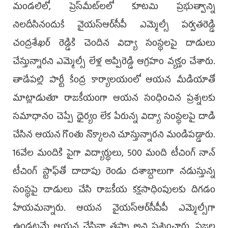
మండ‌లిలో, ప్రెస్‌మీట్‌ల‌లో కూట‌మి ప్ర‌భుత్వాన్ని
నిల‌దీసినందుకే వైయ‌స్ఆర్‌సీపీ ఎమ్మెల్సీ ప‌ర్వ‌త‌రెడ్డి
చంద్ర‌శేఖ‌ర్‌ రెడ్డికి చెందిన విద్యా సంస్థ‌ల‌పై దాడులు
చేస్తున్నార‌ని ఎమ్మెల్సీ లేళ్ల అప్పిరెడ్డి ఆగ్ర‌హం వ్య‌క్తం చేశారు.
తాడేప‌ల్లి పార్టీ కేంద్ర కార్యాల‌యంలో ఆయ‌న మీడియాతో
మాట్లాడుతూ రాజ‌కీయంగా ఆయ‌న సంధించిన ప్రశ్న‌ల‌కు
స‌మాధానం చెప్పే ధైర్యం లేక పేరున్న‌ విద్యా సంస్థ‌ల‌పై దాడి
చేసిన ఆయ‌న గొంతు నొక్కాల‌ని చూస్తున్నార‌ని మండిప‌డ్డారు.
16వేల మందికి పైగా విద్యార్థులు, 500 మంది టీచింగ్ నాన్
టీచింగ్ స్టాఫ్‌తో దాదాపు రెండు ద‌శాబ్దాలుగా న‌డుస్తున్న
సంస్థ‌పై దాడులు చేసి రాజ‌కీయ క‌క్ష‌సాధింపుల‌కు దిగ‌డం
హేయ‌మన్నారు. ఆయ‌న వైయ‌స్ఆర్‌సీపీపీ ఎమ్మెల్సీగా
ఉండ‌ట‌మే ఆయ‌న చేసినా త‌ప్పా అని ప్ర‌శ్నించారు. ప్ర‌జ‌ల