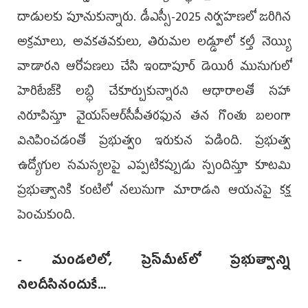
దాడుల‌కు పూనుకున్నారు. డీఎస్సీ-2025 నిర్వ‌హ‌ణ‌లో జ‌రిగిన
అక్ర‌మాలు, అవ‌క‌త‌వ‌కులు, తిరుమ‌ల ల‌డ్డూలో క‌ల్తీ నెయ్యి
వాడారని ఆరోప‌ణ‌లు చేసి ఇందాపూర్ డెయిరీ ముసుగులో
హెరిటేజ్‌కి లబ్ధి చేకూర్చుకున్నార‌ని ఆధారాల‌తో స‌హా
నిరూపిస్తూ వైయ‌స్ఆర్‌సీపీత‌ర‌ఫున త‌న గొంతు బ‌లంగా
వినిపించడంతో ప్ర‌భుత్వం ఇరుకున ప‌డింది. ప్ర‌భుత్వ
ఉద్యోగుల స‌మ‌స్య‌ల‌పై ఎప్పటిక‌ప్పుడు స్పందిస్తూ కూట‌మి
ప్ర‌భుత్వానికి కంటిలో న‌లుసుగా మారాడని ఆయ‌న‌పై క‌క్ష
పెంచుకుంది.
- మండ‌లిలో, ప్రెస్‌మీట్‌లో ప్ర‌భుత్వాన్ని
నిల‌దీసినందుకే...