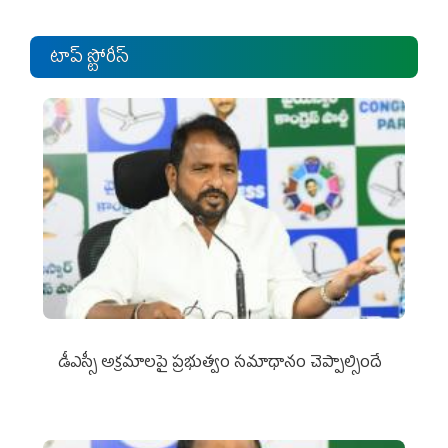
టాప్ స్టోరీస్
డీఎస్సీ అక్రమాలపై ప్రభుత్వం సమాధానం చెప్పాల్సిందే