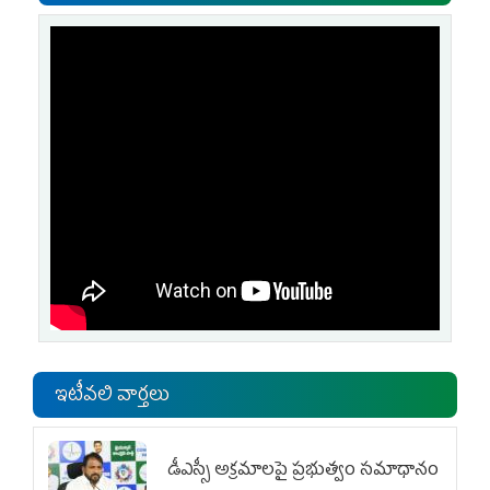
ఇటీవలి వార్తలు
డీఎస్సీ అక్రమాలపై ప్రభుత్వం సమాధానం