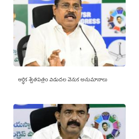
ఆర్థిక శ్వేతపత్రం విడుదల వెనుక అనుమానాలు