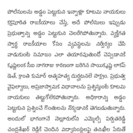
పోలీసుల‌ను అడ్డం పెట్టుకుని ఇన్నాళ్లూ కూట‌మి నాయ‌కులు
క‌క్షపూరిత రాజ‌కీయాలు చేస్తే, అదే పోలీసులు ఇప్పుడు
ప్ర‌భుత్వాన్ని అడ్డం పెట్టుకుని చెల‌రేగిపోతున్నారు. వ్య‌క్తిగ‌త
స్వార్థ రాజ‌కీయాల కోసం వ్య‌వ‌స్థ‌ల‌ను నిర్వీర్యం చేసి
వాడుకుంటే స‌మాజం ఎలా త‌యార‌వుతుందో చెప్ప‌డానికి
కృష్ణలంక సీఐ నాగరాజు కార‌ణంగా జ‌రిగిన సాయికృష్ణ లాక‌ప్
డెత్‌, క్రాంతి కుమార్ ఆత్మ‌హ‌త్య దుర్ఘ‌ట‌న‌లే సాక్ష్యం. ప్ర‌భుత్వ
వైఫ‌ల్యాలు, అప్ర‌జాస్వామిక విధానాల‌ను ప్ర‌శ్నిస్తుంటే కూట‌మి
నాయ‌కులు త‌ట్టుకోలేక‌పోతున్నారు. అధికారాన్ని అడ్డం
పెట్టుకుని ప్ర‌శ్నించే గొంతుల‌ను నొక్క‌డానికి తెగ‌బ‌డుతున్నారు.
అందులో భాగంగానే నెల్లూరులోని ఎమ్మెల్సీ ప‌ర్వ‌త‌రెడ్డి
చంద్ర‌శేఖ‌ర్ రెడ్డికి చెందిన‌ విద్యాసంస్థ‌ల‌పై త‌నిఖీల పేరుతో