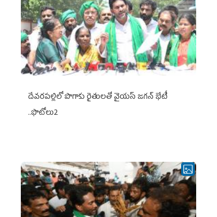
దేవరపల్లిలో పొగాకు రైతులతో వైయస్ జగన్ భేటీ
..ఫొటోలు2