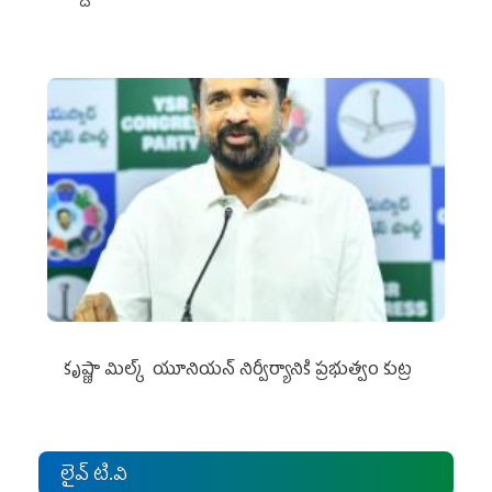
కృష్ణా మిల్క్‌ యూనియన్‌ నిర్వీర్యానికి ప్రభుత్వం కుట్ర
లైవ్ టి.వి