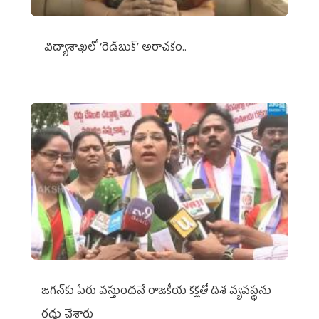
విద్యాశాఖలో ‘రెడ్‌బుక్’ అరాచకం..
జగన్‌కు పేరు వస్తుందనే రాజకీయ కక్షతో దిశ వ్య‌వ‌స్థ‌ను
రద్దు చేశారు