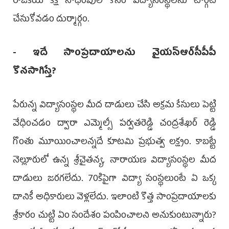
రాజ‌కీయ క‌క్ష సాధింపుల‌ కోసం విద్యాసంస్థ‌ల‌ను టార్గెట్
చేసుకోవ‌డం దుర్మార్గం.
- ఇదే సాంప్ర‌దాయాల‌ను వైయ‌స్ఆర్‌సీపీపీ
కొన‌సాగిస్తే?
పేరున్న విద్యాసంస్థ‌ల మీద దాడులు చేసి అక్ర‌మ కేసులు పెట్టి
వేధించ‌డం ద్వారా ఎమ్మెల్సీ ప‌ర్వ‌త‌రెడ్డి చంద్ర‌శేఖ‌ర్ రెడ్డి
గొంతు మూయించాల‌న్న‌దే కూట‌మి ప్ర‌భుత్వ ల‌క్ష్యం. కాబ‌ట్టే
నెల్లూరులో ఉన్న శ్రీచైత‌న్య‌, నారాయ‌ణ విద్యాసంస్థ‌ల మీద
దాడులు జ‌ర‌గలేదు. 70కిపైగా విద్యా సంస్థ‌లుంటే ఏ ఒక్క
దానికీ అధికారులు వెళ్ల‌లేదు. ఇలాంటి కొత్త సాంప్ర‌దాయాలకు
శ్రీకారం చుట్టి ఏం సందేశం పంపించాల‌ని అనుకుంటున్నారు?