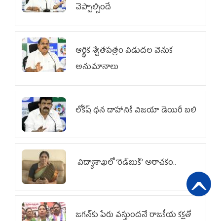
చెప్పాల్సిందే
ఆర్థిక శ్వేతపత్రం విడుదల వెనుక
అనుమానాలు
లోకేష్ ధ‌న దాహానికి విజ‌యా డెయిరీ బ‌లి
విద్యాశాఖలో ‘రెడ్‌బుక్’ అరాచకం..
జగన్‌కు పేరు వస్తుందనే రాజకీయ కక్షతో