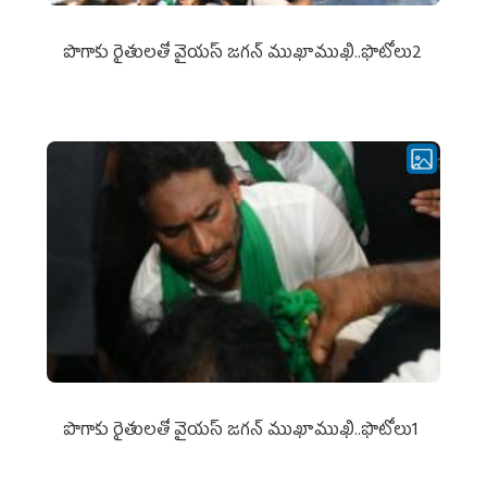
పొగాకు రైతుల‌తో వైయ‌స్ జ‌గ‌న్ ముఖాముఖి..ఫొటోలు2
పొగాకు రైతుల‌తో వైయ‌స్ జ‌గ‌న్ ముఖాముఖి..ఫొటోలు1