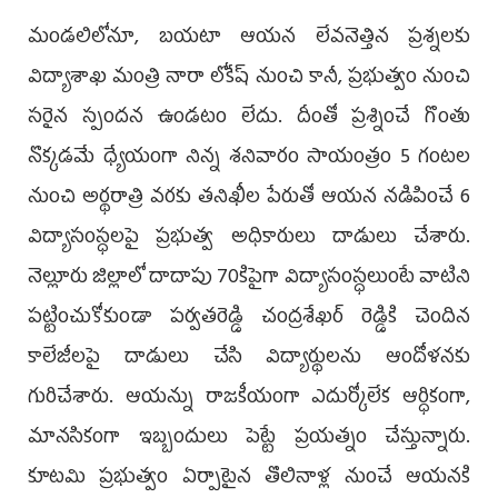
మండ‌లిలోనూ, బ‌య‌టా ఆయ‌న లేవనెత్తిన ప్ర‌శ్న‌ల‌కు
విద్యాశాఖ మంత్రి నారా లోకేష్ నుంచి కానీ, ప్ర‌భుత్వం నుంచి
స‌రైన స్పంద‌న ఉండ‌టం లేదు. దీంతో ప్ర‌శ్నించే గొంతు
నొక్క‌డమే ధ్యేయంగా నిన్న శ‌నివారం సాయంత్రం 5 గంట‌ల
నుంచి అర్థ‌రాత్రి వ‌ర‌కు త‌నిఖీల పేరుతో ఆయ‌న న‌డిపించే 6
విద్యాసంస్ధ‌ల‌పై ప్ర‌భుత్వ అధికారులు దాడులు చేశారు.
నెల్లూరు జిల్లాలో దాదాపు 70కిపైగా విద్యాసంస్ధ‌లుంటే వాటిని
ప‌ట్టించుకోకుండా ప‌ర్వ‌తరెడ్డి చంద్ర‌శేఖ‌ర్ రెడ్డికి చెందిన
కాలేజీల‌పై దాడులు చేసి విద్యార్థుల‌ను ఆందోళ‌న‌కు
గురిచేశారు. ఆయ‌న్ను రాజ‌కీయంగా ఎదుర్కోలేక ఆర్ధికంగా,
మాన‌సికంగా ఇబ్బందులు పెట్టే ప్ర‌య‌త్నం చేస్తున్నారు.
కూట‌మి ప్ర‌భుత్వం ఏర్పాటైన తొలినాళ్ల నుంచే ఆయ‌నకి