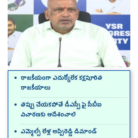
రాజ‌కీయంగా ఎదుర్కోలేక క‌క్ష‌పూరిత
రాజ‌కీయాలు
త‌ప్పు చేయ‌క‌పోతే డీఎస్సీ పై సీబీఐ
విచార‌ణ‌కు ఆదేశించాలి
ఎమ్మెల్సీ లేళ్ల అప్పిరెడ్డి డిమాండ్‌