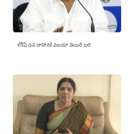
లోకేష్ ధ‌న దాహానికి విజ‌యా డెయిరీ బ‌లి