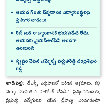
ఎమ్మెల్సీ ప‌ర్వ‌త‌రెడ్డి
ఆయ‌న గొంతు నొక్క‌డానికే విద్యాసంస్ధ‌ల‌పై
ప్ర‌తీకార దాడులు
రెడ్ బుక్ రాజ్యాంగానికి భ‌య‌ప‌డేది లేదు.
ఆయ‌న‌కు వైయ‌స్ఆర్‌సీపీ అండగా
ఉంటుంది
స్ప‌ష్టం చేసిన ఎమ్మెల్సీ ప‌ర్వ‌త‌రెడ్డి చంద్ర‌శేఖ‌ర్
రెడ్డి
తాడేప‌ల్లి:
డీఎస్సీ నిర్వ‌హ‌ణ‌లో జ‌రిగిన‌ అక్ర‌మాలు, క‌ల్తీ
నెయ్యి ముసుగులో హెరిటేజ్ దోపిడీని ప్ర‌శ్నించినందుకు,
ప్ర‌భుత్వ ఉద్యోగులకు చేసిన ద్రోహాన్ని ఎండ‌గ‌డుతూ