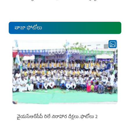
ఎంపీల స‌మావేశం
తాజా ఫోటోలు
వైయ‌స్ఆర్‌సీపీ రిలే నిరాహార దీక్షలు..ఫొటోలు 2