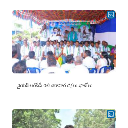
వైయ‌స్ఆర్‌సీపీ రిలే నిరాహార దీక్షలు..ఫొటోలు