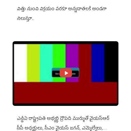
విత్తు నుంచి విక్రయం వరకూ అన్నదాతలకి అండగా
నిలుస్తూ..
ఎన్డీఏ రాష్ట్ర‌ప‌తి అభ్య‌ర్థి ద్రౌప‌ది ముర్ముతో వైయ‌స్ఆర్
సీపీ అధ్య‌క్షులు, సీఎం వైయ‌స్ జ‌గ‌న్, ఎమ్మెల్యేలు,