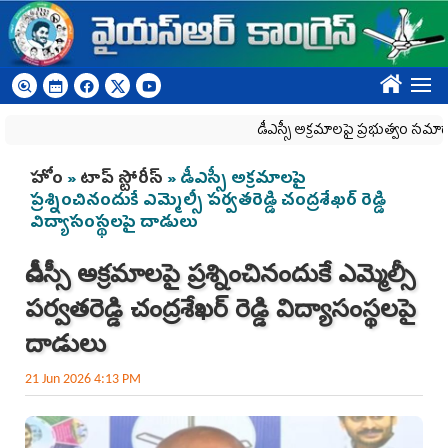
Skip to main content
????
డీఎస్సీ అక్రమాలపై ప్రభుత్వం సమాధానం చెప్ప
You are here
హోం
»
టాప్ స్టోరీస్
» డీఎస్సీ అక్ర‌మాల‌పై
ప్ర‌శ్నించినందుకే ఎమ్మెల్సీ ప‌ర్వ‌త‌రెడ్డి చంద్ర‌శేఖ‌ర్ రెడ్డి
విద్యాసంస్థ‌ల‌పై దాడులు
డీఎస్సీ అక్ర‌మాల‌పై ప్ర‌శ్నించినందుకే ఎమ్మెల్సీ
ప‌ర్వ‌త‌రెడ్డి చంద్ర‌శేఖ‌ర్ రెడ్డి విద్యాసంస్థ‌ల‌పై
దాడులు
21 Jun 2026 4:13 PM