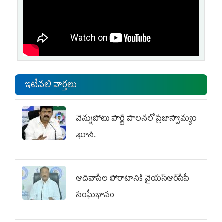
ఇటీవలి వార్తలు
వెన్నుపోటు పార్టీ పాలనలో ప్రజాస్వామ్యం
ఖూనీ..
ఆదివాసీల పోరాటానికి వైయ‌స్ఆర్‌సీపీ
సంఘీభావం