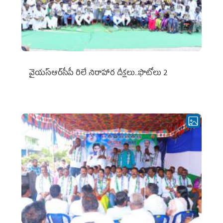
వైయ‌స్ఆర్‌సీపీ రిలే నిరాహార దీక్షలు..ఫొటోలు 2