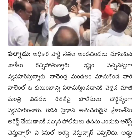
ప‌ల్నాడు:
అధికార పార్టీ నేత‌ల అండ‌దండ‌లు చూసుకుని
ఖాకీలు రెచ్చిపోతున్నారు. ఇష్టం వ‌చ్చిన‌ట్లుగా
వ్య‌వ‌హ‌రిస్తున్నారు. నాదెండ్ల మండ‌లం మానుకొండ వారి
పాలెంలో ఓ కుటుంబాన్ని ప‌రామ‌ర్శించ‌డానికి వెళ్లిన మాజీ
మంత్రి విడద‌ల ర‌జినీపై పోలీసులు దౌర్జ‌న్యంగా
వ్య‌వ‌హ‌రించారు. ర‌జిని ప్ర‌ధాన అనుచ‌రుడైన శ్రీకాంత్‌ను
అరెస్ట్ చేయ‌డానికి వ‌చ్చిన పోలీసులు త‌న‌ను ఎందుకు అరెస్ట్
చేస్తున్నారో? ఏ కేసులో అరెస్ట్ చేస్తున్నారో చెప్ప‌లేదు. అడ్డు