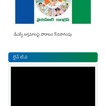
డీఎస్సీ అక్రమాలపై పోరాటం కొనసాగింపు
లైవ్ టి.వి