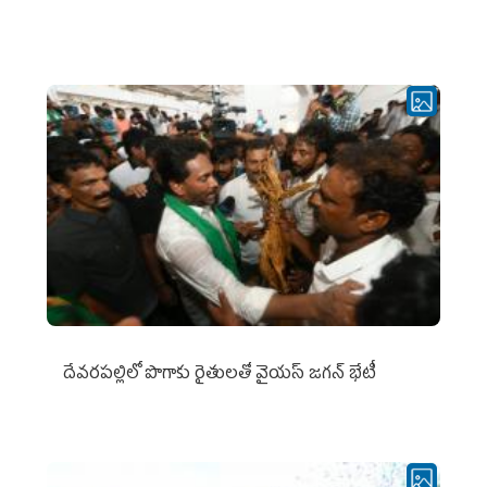
దేవరపల్లిలో పొగాకు రైతులతో వైయస్ జగన్ భేటీ