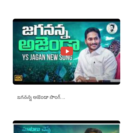
Against Media Groups
జగనన్న అజెండా సాంగ్….