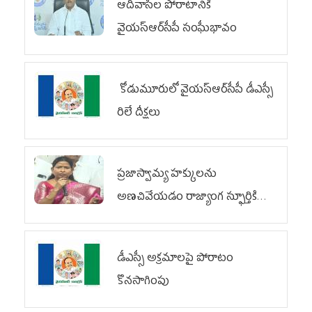
ఆదివాసీల పోరాటానికి
వైయ‌స్ఆర్‌సీపీ సంఘీభావం
కోడుమూరులో వైయ‌స్ఆర్‌సీపీ డీఎస్సీ
రిలే దీక్షలు
ప్రజాస్వామ్య హక్కులను
అణచివేయడం రాజ్యాంగ స్ఫూర్తికి
విరుద్ధం
డీఎస్సీ అక్రమాలపై పోరాటం
కొనసాగింపు