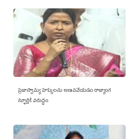
ప్రజాస్వామ్య హక్కులను అణచివేయడం రాజ్యాంగ
స్ఫూర్తికి విరుద్ధం