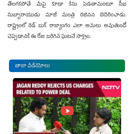
తొల‌గ‌క‌పోతే మీపై కూడా కేసు పెడ‌తామంటూ సీఐ
సుబ్బారాయుడు మాజీ మంత్రి ర‌జినిని బెదిరించాడు.
రాష్ట్రంలో రెడ్ బుక్ రాజ్యాంగం ఎలా అమ‌లు అవుతుందో
చెప్ప‌డానికి ఈ రోజు జ‌రిగిన ఘ‌ట‌నే సాక్ష్యం.
తాజా వీడియోలు