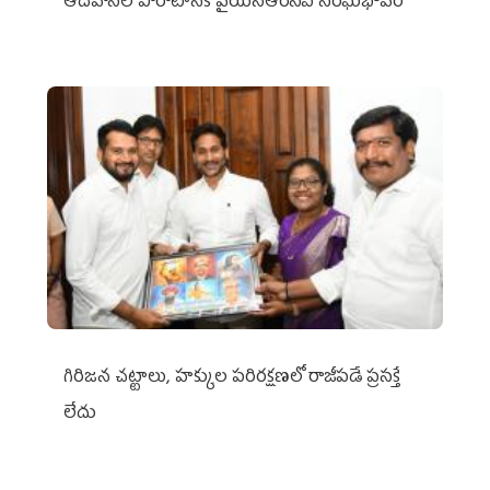
ఆదివాసీల పోరాటానికి వైయ‌స్ఆర్‌సీపీ సంఘీభావం
గిరిజన చట్టాలు, హక్కుల పరిరక్షణలో రాజీపడే ప్రసక్తే
లేదు