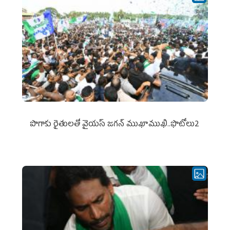
పొగాకు రైతుల‌తో వైయ‌స్ జ‌గ‌న్ ముఖాముఖి..ఫొటోలు2