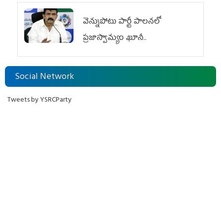
వెన్నుపోటు పార్టీ పాలనలో
ప్రజాస్వామ్యం ఖూనీ..
Social Network
Tweets by YSRCParty