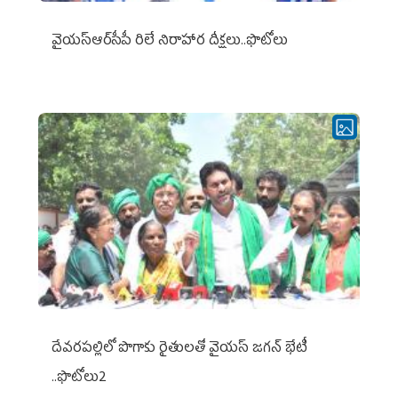
వైయ‌స్ఆర్‌సీపీ రిలే నిరాహార దీక్షలు..ఫొటోలు
దేవరపల్లిలో పొగాకు రైతులతో వైయస్ జగన్ భేటీ
..ఫొటోలు2