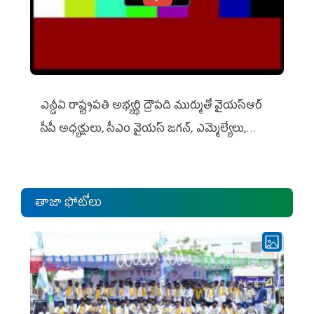
ఎన్డీఏ రాష్ట్ర‌ప‌తి అభ్య‌ర్థి ద్రౌప‌ది ముర్ముతో వైయ‌స్ఆర్
సీపీ అధ్య‌క్షులు, సీఎం వైయ‌స్ జ‌గ‌న్, ఎమ్మెల్యేలు,
ఎంపీల స‌మావేశం
తాజా ఫోటోలు