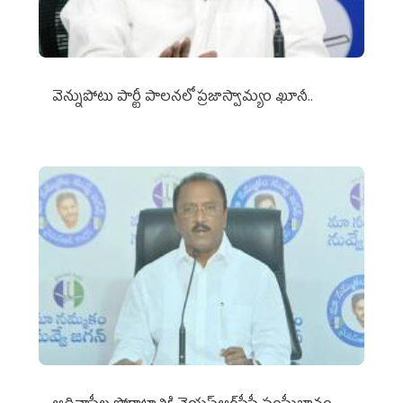
వెన్నుపోటు పార్టీ పాలనలో ప్రజాస్వామ్యం ఖూనీ..