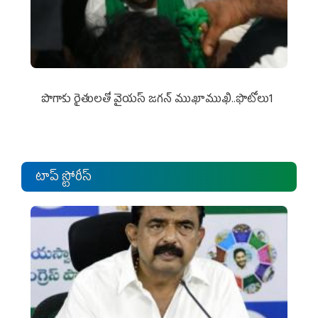
పొగాకు రైతుల‌తో వైయ‌స్ జ‌గ‌న్ ముఖాముఖి..ఫొటోలు1
టాప్ స్టోరీస్