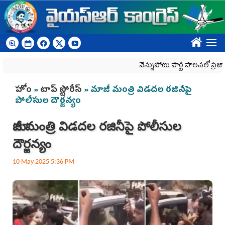
Skip to main content
????
వెన్నుపోటు పార్టీ పాలనలో ప్రజాస్వామ్య
You are here
హోం
»
టాప్ స్టోరీస్
» మాజీ మంత్రి విడ‌ద‌ల ర‌జినీపై
పోలీసుల దౌర్జ‌న్యం
మాజీ మంత్రి విడ‌ద‌ల ర‌జినీపై పోలీసుల
దౌర్జ‌న్యం
10 May 2025 5:36 PM