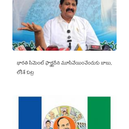
భారతి సిమెంట్ ఫ్యాక్టరీని మూసివేయించేందుకు బాబు,
లోకేశ్ కుట్ర