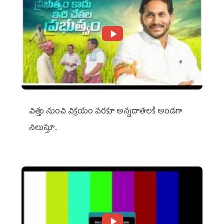
విత్తు నుంచి విక్రయం వరకూ అన్నదాతలకి అండగా
నిలుస్తూ..