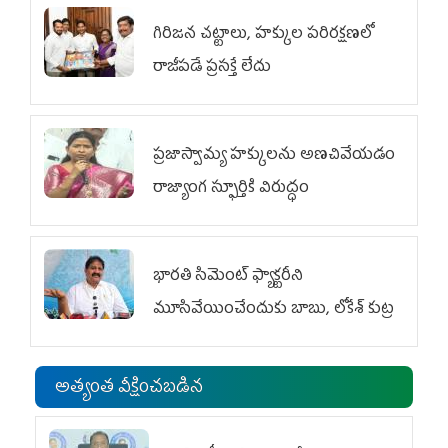
గిరిజన చట్టాలు, హక్కుల పరిరక్షణలో
రాజీపడే ప్రసక్తే లేదు
ప్రజాస్వామ్య హక్కులను అణచివేయడం
రాజ్యాంగ స్ఫూర్తికి విరుద్ధం
భారతి సిమెంట్ ఫ్యాక్టరీని
మూసివేయించేందుకు బాబు, లోకేశ్ కుట్ర
అత్యంత వీక్షించబడిన