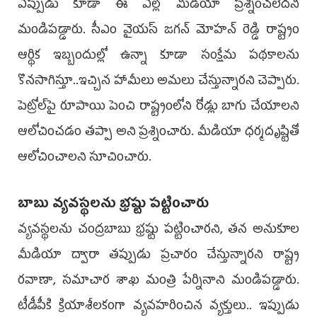
ఎప్పుడు కూడా ఈ ఎల్లో మీడియా ప్ర‌శ్నించ‌లేద‌ని
మండిప‌డ్డారు. సీఎం వైయ‌స్ జ‌గ‌న్ మోహ‌న్ రెడ్డి రాష్ట్రం
ఆర్థిక ఇబ్బందుల్లో ఉన్నా కూడా సంక్షేమ ప‌థ‌కాల‌ను
కొన‌సాగిస్తూ..ఇచ్చిన హామీలు అమ‌లు చేస్తున్నార‌ని చెప్పారు.
పెట్రోల్‌పై రూపాయి పెంచి రాష్ట్రంలోని రోడ్లు బాగు చేయాల‌ని
ఆలోచించ‌డం త‌ప్పా అని ప్ర‌శ్నించారు. మీడియా ధ‌ర్మ‌దృష్టితో
ఆలోచించాల‌ని సూచించారు.
బాబు వ్య‌వ‌స్థ‌ల‌ను భ్ర‌ష్టు ప‌ట్టించారు
వ్యవస్థలను చంద్రబాబు భ్రష్టు పట్టించారని, తన అనుకూల
మీడియా ద్వారా తప్పుడు ప్రచారం చేస్తున్నారని రాష్ట్ర
రవాణా, సమాచార శాఖ మంత్రి పేర్నినాని మండిపడ్డారు.
టీడీపీకి క్రియాశీలకంగా వ్యవహరించిన వ్యక్తులు.. ఇప్పుడు