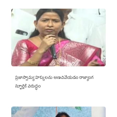
ప్రజాస్వామ్య హక్కులను అణచివేయడం రాజ్యాంగ
స్ఫూర్తికి విరుద్ధం