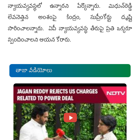
న్యాయవ్యవస్థలో ఉన్నార‌ని పేర్కొన్నారు. మిధున్‌రెడ్డి
లేవనెత్తిన అంశంపై కేంద్రం, సుప్రీంకోర్టు దృష్టి
సారించాల‌న్నారు. ఏపీ న్యాయవ్యవస్థ తీరుపై ప్రతి ఒక్కరూ
స్పందించాలని ఆయన కోరారు.
తాజా వీడియోలు