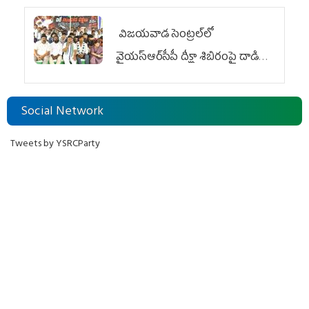
విజయవాడ సెంట్రల్‌లో
వైయ‌స్ఆర్‌సీపీ దీక్షా శిబిరంపై దాడి
దుర్మార్గం
Social Network
Tweets by YSRCParty