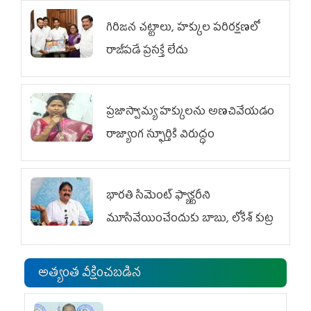
గిరిజన చట్టాలు, హక్కుల పరిరక్షణలో
రాజీపడే ప్రసక్తే లేదు
ప్రజాస్వామ్య హక్కులను అణచివేయడం
రాజ్యాంగ స్ఫూర్తికి విరుద్ధం
భారతి సిమెంట్ ఫ్యాక్టరీని
మూసివేయించేందుకు బాబు, లోకేశ్ కుట్ర
అత్యంత వీక్షించబడిన