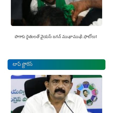
పొగాకు రైతుల‌తో వైయ‌స్ జ‌గ‌న్ ముఖాముఖి..ఫొటోలు1
టాప్ స్టోరీస్