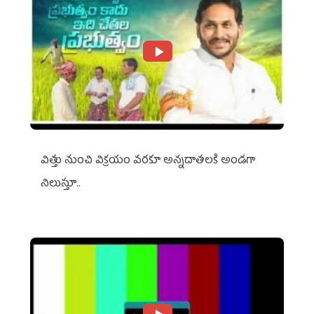
విత్తు నుంచి విక్రయం వరకూ అన్నదాతలకి అండగా
నిలుస్తూ..