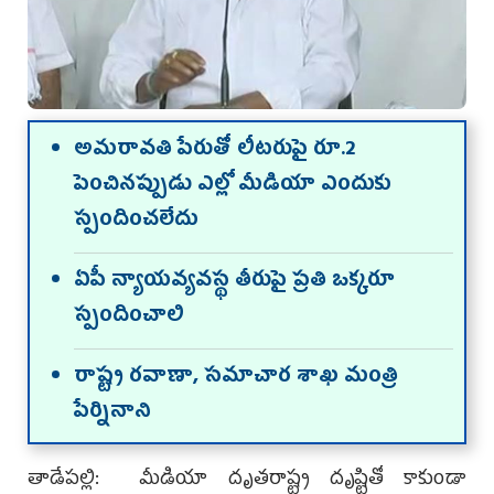
అమరావతి పేరుతో లీటరుపై రూ.2
పెంచినప్పుడు ఎల్లో మీడియా ఎందుకు
స్పందించలేదు
ఏపీ న్యాయవ్యవస్థ తీరుపై ప్రతి ఒక్కరూ
స్పందించాలి
రాష్ట్ర రవాణా, సమాచార శాఖ మంత్రి
పేర్నినాని
తాడేపల్లి: మీడియా దృత‌రాష్ట్ర దృష్టితో కాకుండా