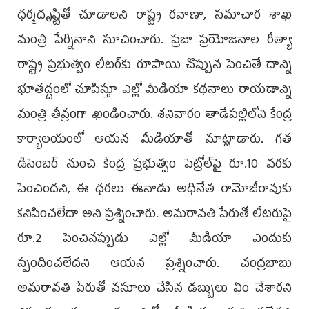
ధ‌ర్మ‌దృష్టితో చూడాల‌ని రాష్ట్ర రవాణా, సమాచార శాఖ
మంత్రి పేర్నినాని సూచించారు. ప్ర‌జా ప్ర‌యోజ‌నాల రీత్యా
రాష్ట్ర ప్ర‌భుత్వం లీట‌ర్‌కు రూపాయి చొప్పున పెంచితే దాన్ని
భూతద్దంలో చూపిస్తూ ఎల్లో మీడియా క‌థ‌నాలు రాయ‌డాన్ని
మంత్రి తీవ్రంగా ఖండించారు. శ‌నివారం తాడేప‌ల్లిలోని కేంద్ర
కార్యాల‌యంలో ఆయ‌న మీడియాతో మాట్లాడారు. గ‌త
డిసెంబ‌ర్ నుంచి కేంద్ర ప్ర‌భుత్వం పెట్రోల్‌పై రూ.10 వ‌రకు
పెంచింద‌ని, ఈ ధ‌ర‌లు ఈనాడు అధినేత రామోజీరావుకు
క‌నిపించ‌లేదా అని ప్ర‌శ్నించారు. అమరావతి పేరుతో లీటరుపై
రూ.2 పెంచినప్పుడు ఎల్లో మీడియా ఎందుకు
స్పందించలేదని ఆయన ప్రశ్నించారు. చంద్ర‌బాబు
అమ‌రావ‌తి పేరుతో వ‌సూలు చేసిన డ‌బ్బులు ఏం చేశార‌ని