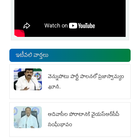
ఇటీవలి వార్తలు
వెన్నుపోటు పార్టీ పాలనలో ప్రజాస్వామ్యం
ఖూనీ..
ఆదివాసీల పోరాటానికి వైయ‌స్ఆర్‌సీపీ
సంఘీభావం