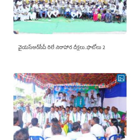
వైయ‌స్ఆర్‌సీపీ రిలే నిరాహార దీక్షలు..ఫొటోలు 2