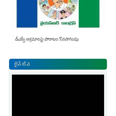
డీఎస్సీ అక్రమాలపై పోరాటం కొనసాగింపు
లైవ్ టి.వి