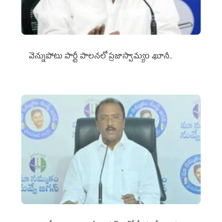
వెన్నుపోటు పార్టీ పాలనలో ప్రజాస్వామ్యం ఖూనీ..