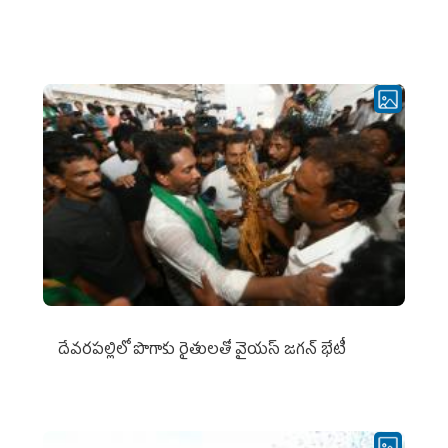
దేవరపల్లిలో పొగాకు రైతులతో వైయస్ జగన్ భేటీ