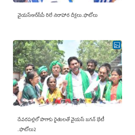
వైయ‌స్ఆర్‌సీపీ రిలే నిరాహార దీక్షలు..ఫొటోలు
దేవరపల్లిలో పొగాకు రైతులతో వైయస్ జగన్ భేటీ
..ఫొటోలు2