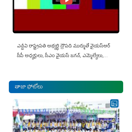
ఎన్డీఏ రాష్ట్ర‌ప‌తి అభ్య‌ర్థి ద్రౌప‌ది ముర్ముతో వైయ‌స్ఆర్
సీపీ అధ్య‌క్షులు, సీఎం వైయ‌స్ జ‌గ‌న్, ఎమ్మెల్యేలు,
ఎంపీల స‌మావేశం
తాజా ఫోటోలు