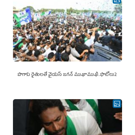
పొగాకు రైతుల‌తో వైయ‌స్ జ‌గ‌న్ ముఖాముఖి..ఫొటోలు2