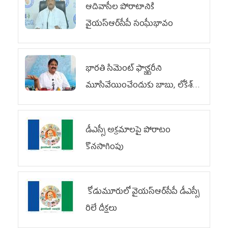
ఆదివాసీల పోరాటానికి
వైయ‌స్ఆర్‌సీపీ సంఘీభావం
భారతి సిమెంట్ ఫ్యాక్టరీని
మూసివేయించేందుకు బాబు, లోకేశ్
కుట్ర
డీఎస్సీ అక్రమాలపై పోరాటం
కొనసాగింపు
కోడుమూరులో వైయ‌స్ఆర్‌సీపీ డీఎస్సీ
రిలే దీక్షలు