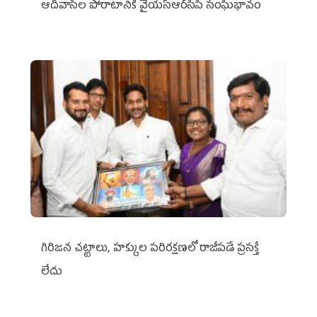
ఆదివాసీల పోరాటానికి వైయ‌స్ఆర్‌సీపీ సంఘీభావం
గిరిజన చట్టాలు, హక్కుల పరిరక్షణలో రాజీపడే ప్రసక్తే
లేదు