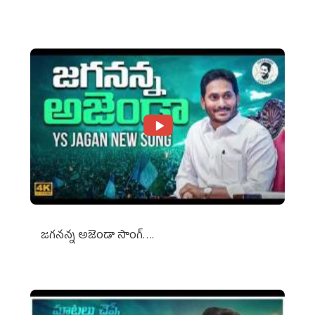
Against Media Groups
జగనన్న అజెండా సాంగ్….