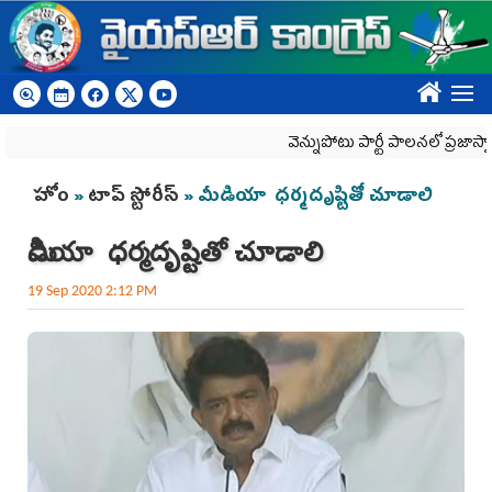
Skip to main content
????
వెన్నుపోటు పార్టీ పాలనలో ప్రజాస్వామ్యం
You are here
హోం
»
టాప్ స్టోరీస్
» మీడియా ధర్మదృష్టితో చూడాలి
మీడియా ధర్మదృష్టితో చూడాలి
19 Sep 2020 2:12 PM