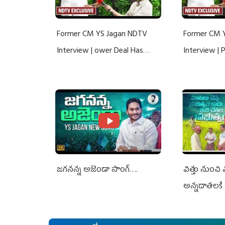
Former CM YS Jagan NDTV
Former CM 
Interview | ower Deal Has
Interview |
Nothing To Do With Adani: YS
Nothing To 
Jagan Rejects US Charges
Jagan Rejec
జగనన్న అజెండా సాంగ్….
విత్తు నుంచి
అన్నదాతలకి 