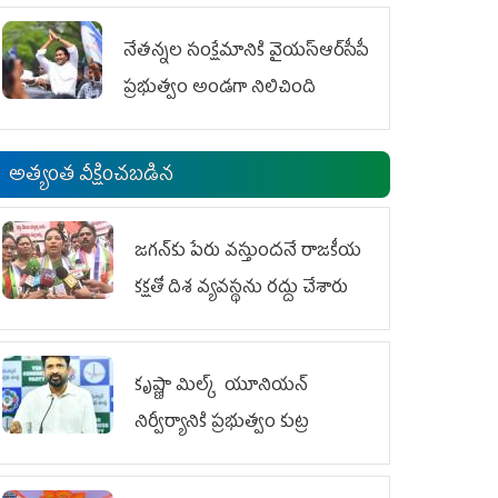
ఆందోళనలు
నేతన్నల సంక్షేమానికి వైయ‌స్ఆర్‌సీపీ
ప్రభుత్వం అండగా నిలిచింది
అత్యంత వీక్షించబడిన
జగన్‌కు పేరు వస్తుందనే రాజకీయ
కక్షతో దిశ వ్య‌వ‌స్థ‌ను రద్దు చేశారు
కృష్ణా మిల్క్‌ యూనియన్‌
నిర్వీర్యానికి ప్రభుత్వం కుట్ర