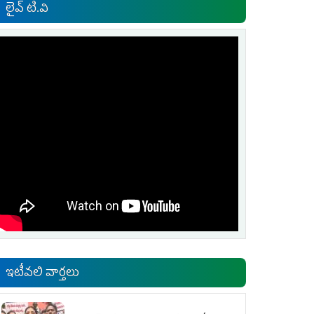
లైవ్ టి.వి
ఇటీవలి వార్తలు