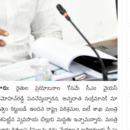
లూరు:
రైతుల ప్రయోజనాల కోసమే సీఎం వైయస్‌
‌మోహన్‌రెడ్డి పనిచేస్తున్నారని, అన్నదాత సంక్షేమానికి మా
ుత్వం కట్టుబడి ఉందని రాష్ట్ర పరిశ్రమల, ఐటీ శాఖ మంత్రి
రవేశపెట్టిన వ్యవసాయ బిల్లుకు మద్దతు ఇచ్చామన్నారు. మంత్రి