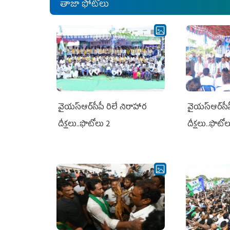
తాజా ఫోటోలు
వైయ‌స్ఆర్‌సీపీ రిలే నిరాహార
వైయ‌స్ఆర్‌సీ
దీక్షలు..ఫొటోలు 2
దీక్షలు..ఫొటో