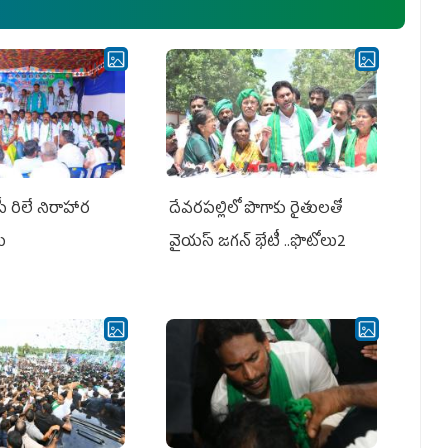
పీ రిలే నిరాహార
దేవరపల్లిలో పొగాకు రైతులతో
లు
వైయస్ జగన్ భేటీ ..ఫొటోలు2