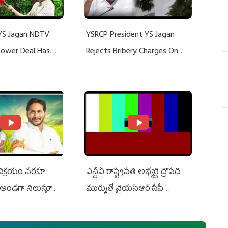
YS Jagan NDTV
YSRCP President YS Jagan
 Power Deal Has
Rejects Bribery Charges On
Do With Adani: YS
Adani, Threatens Defamation
ts US Charges
Suit Against Media Groups
 విక్రయం వరకూ
ఎన్డీఏ రాష్ట్ర‌ప‌తి అభ్య‌ర్థి ద్రౌప‌ది
అండగా నిలుస్తూ..
ముర్ముతో వైయ‌స్ఆర్ సీపీ
అధ్య‌క్షులు, సీఎం వైయ‌స్ జ‌గ‌న్,
ఎమ్మెల్యేలు, ఎంపీల స‌మావేశం