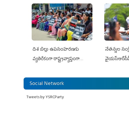
దిశ బిల్లు ఉపసంహరణకు
నేతన్నల సంక్ష
వ్యతిరేకంగా రాష్ట్రవ్యాప్తంగా
వైయ‌స్ఆర్‌సీప
వైయ‌స్ఆర్‌సీపీ మహిళా విభాగం
అండగా నిలిచ
ఆందోళనలు
Social Network
Tweets by YSRCParty