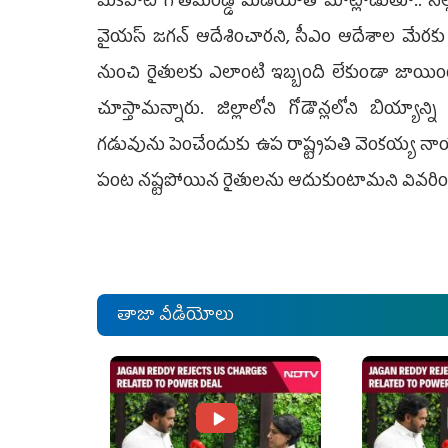
మేకపాటి గౌతమ్‌రెడ్డి మీడియాతో మాట్లాడుతూ.. నె
వైయస్‌ జగన్‌ ఆదేశించారని, సీఎం ఆదేశాల మేరకు అ
నుంచి రైతులకు ఎలాంటి ఇబ్బంది లేకుండా జాయింట్‌
చూస్తామన్నారు. జిల్లాలోని గోడౌన్లలోని బియ్యాన
గడువును పెంచేందుకు ఉప రాష్ట్రపతి వెంకయ్య నాయు
పంట నష్టపోయిన రైతులను ఆదుకుంటామని వివరిం
తాజా వీడియోలు