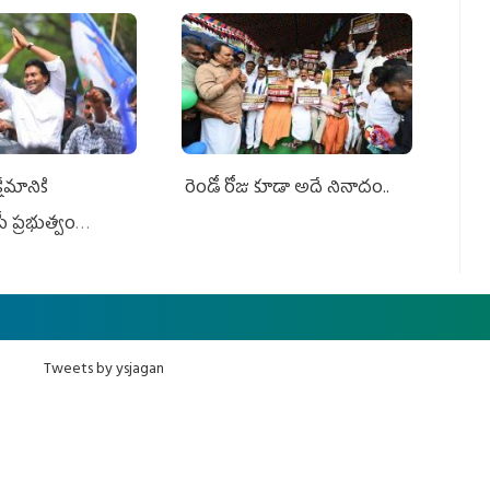
ేమానికి
రెండో రోజు కూడా అదే నినాదం..
ీ ప్రభుత్వం
ింది
Tweets by ysjagan