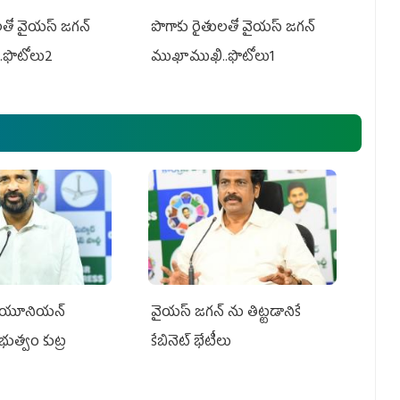
తో వైయ‌స్ జ‌గ‌న్
పొగాకు రైతుల‌తో వైయ‌స్ జ‌గ‌న్
.ఫొటోలు2
ముఖాముఖి..ఫొటోలు1
్‌ యూనియన్‌
వైయ‌స్ జగన్‌ ను తిట్టడానికే
ప్రభుత్వం కుట్ర
కేబినెట్‌ భేటీలు