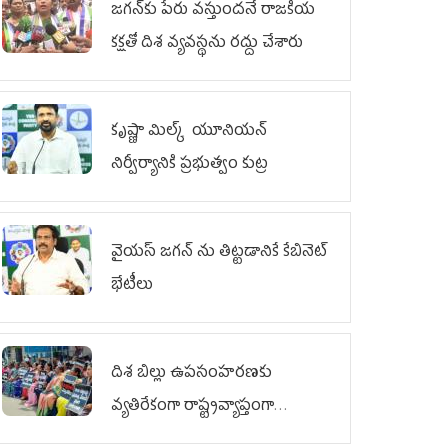
జగన్‌కు పేరు వస్తుందనే రాజకీయ
కక్షతో దిశ వ్య‌వ‌స్థ‌ను రద్దు చేశారు
కృష్ణా మిల్క్‌ యూనియన్‌
నిర్వీర్యానికి ప్రభుత్వం కుట్ర
వైయ‌స్ జగన్‌ ను తిట్టడానికే కేబినెట్‌
భేటీలు
దిశ బిల్లు ఉపసంహరణకు
వ్యతిరేకంగా రాష్ట్రవ్యాప్తంగా
వైయ‌స్ఆర్‌సీపీ మహిళా విభాగం