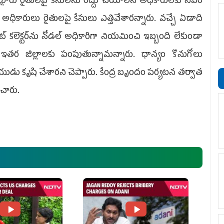
ల్లూరు రైతులపై కేసులను రద్దు చేయాలని అధికారులకు సీఎం
ధికారులు రైతులపై కేసులు ఎత్తివేశారన్నారు. వచ్చే ఏడాది
 కలెక్టర్‌ను నోడల్‌ అధికారిగా నియమించి ఇబ్బంది లేకుండా
్ని ఇతర జిల్లాలకు పంపుతున్నామన్నారు. ధాన్యం కొనుగోలు
డు కృషి చేశారని చెప్పారు. కేంద్ర బృందం పర్యటన తర్వాత
చారు.