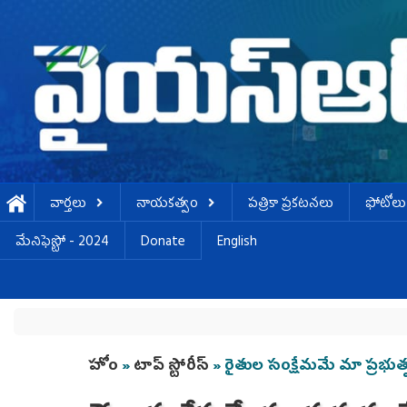
Skip to main content
వార్తలు
నాయకత్వం
పత్రికా ప్రకటనలు
ఫోటోలు
మేనిఫెస్టో - 2024
Donate
English
You are here
హోం
»
టాప్ స్టోరీస్
» రైతుల సంక్షేమమే మా ప్రభుత