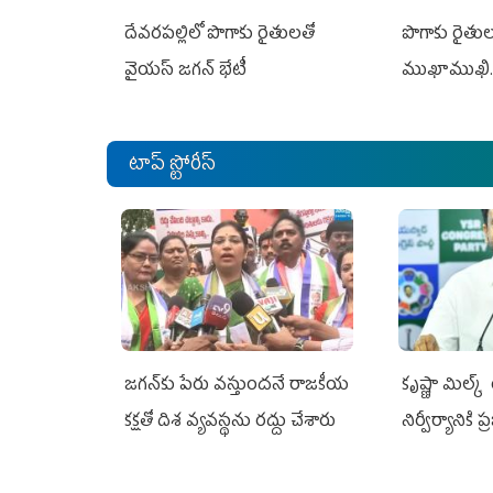
దేవరపల్లిలో పొగాకు రైతులతో
పొగాకు రైతుల‌
వైయస్ జగన్ భేటీ
ముఖాముఖి.
టాప్ స్టోరీస్
జగన్‌కు పేరు వస్తుందనే రాజకీయ
కృష్ణా మిల్క
కక్షతో దిశ వ్య‌వ‌స్థ‌ను రద్దు చేశారు
నిర్వీర్యానికి 