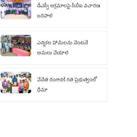
డీఎస్సీ అక్రమాలపై సీబీఐ విచారణ
జరపాలి
ఎన్నికల హామీలను వెంటనే
అమలు చేయాలి
చేనేత రంగానికి గత ప్రభుత్వంలో
ధీమా