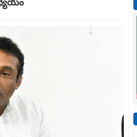
 ధ్యేయం