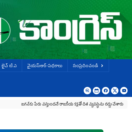
లైవ్ టి.వి
వైయస్ఆర్-పథకాలు
సంప్రదించండి
గన్‌కు పేరు వస్తుందనే రాజకీయ కక్షతో దిశ వ్య‌వ‌స్థ‌ను రద్దు చేశారు
కృష్ణా మిల్క