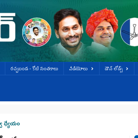
ర‌చ్చ‌బండ‌ - కోటి సంత‌కాలు
వీడియోలు
డౌన్ లోడ్స్
జ
్వ ధ్యేయం