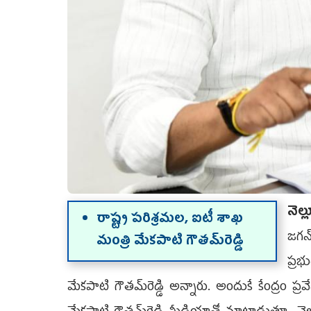
నెల్
రాష్ట్ర పరిశ్రమల, ఐటీ శాఖ
జగన్
మంత్రి మేకపాటి గౌతమ్‌రెడ్డి
ప్రభ
మేకపాటి గౌతమ్‌రెడ్డి అన్నారు. అందుకే కేంద్రం ప్